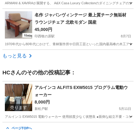
ARMANI & XAVIRAが展開する、 A&X Casa Luxury Collectionのダ
千葉
印西市
印西牧の原駅
椅子
ダイニング
名作 ジャパンヴィンテージ 最上質チーク無垢材
ラウンジチェア 北欧モダン 国産
45,000円
印西牧の原駅
8月7日
1970年代から80年代にかけて、青林製作所や日田工芸といった国内最高峰の木工アト
千葉
印西市
印西牧の原駅
ソファ
ジャパンヴィンテージ
もっと見る
HC
さんのその他の投稿記事：
アルインコ ALFITS EXW5015 プログラム電動ウ
ォーカー
8,000円
売ります
新松戸駅
5月11日
アルインコ EXW5015 電動ウォーカー 使用頻度少なく状態良 ●面倒な組立不要・
千葉
松戸市
新松戸駅
フィットネス、トレーニング
ページTOPへ