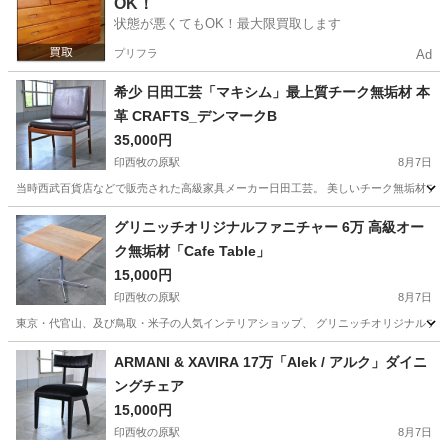
OK！
状態が悪くてもOK！最大限買取します
プリフラ
Ad
希少 日田工芸「マキシム」最上質チーク無垢材 本
革 CRAFTS_デンマークB
35,000円
印西牧の原駅
8月7日
当時西武百貨店などで販売された高級家具メーカー日田工芸。 美しいチーク無垢材フレーム
千葉
印西市
印西牧の原駅
椅子
工芸
グリニッチオリジナルファニチャー 6万 高級オー
ク無垢材「Cafe Table」
15,000円
印西牧の原駅
8月7日
東京・代官山、及び鳥取・米子の人気インテリアショップ、 グリニッチオリジナルファニチャ
千葉
印西市
印西牧の原駅
テーブル
無垢材
ARMANI & XAVIRA 17万「Alek / アルク」ダイニ
ングチェア
15,000円
印西牧の原駅
8月7日