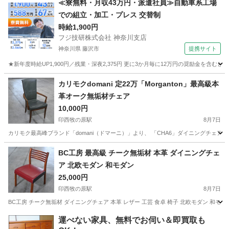
≪寮無料・月収43万円・派遣社員≫自動車系工場
での組立・加工・プレス 交替制
時給1,900円
フジ技研株式会社 神奈川支店
神奈川県 藤沢市
提携サイト
★新年度時給UP1,900円／残業・深夜2,375円 更に3か月毎に12万円の奨励金を含む
神奈川
藤沢市
その他
カリモクdomani 定22万「Morganton」最高級本
革オーク無垢材チェア
10,000円
印西牧の原駅
8月7日
カリモク最高峰ブランド「domani（ドマーニ）」より、 「CHA6」ダイニングチェ
千葉
印西市
印西牧の原駅
椅子
本革
BC工房 最高級 チーク無垢材 本革 ダイニングチェ
ア 北欧モダン 和モダン
25,000円
印西牧の原駅
8月7日
BC工房 チーク無垢材 ダイニングチェア 本革 レザー 工芸 食卓 椅子 北欧モダン 和モ
千葉
印西市
印西牧の原駅
椅子
本革
運べない家具、無料でお伺い＆即買取も