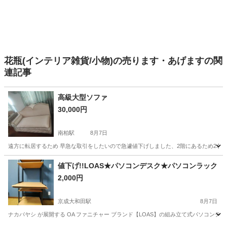
花瓶(インテリア雑貨/小物)の売ります・あげますの関
連記事
高級大型ソファ
30,000円
南柏駅
8月7日
遠方に転居するため 早急な取引をしたいので急遽値下げしました、2階にあるため2名で
千葉
柏市
南柏駅
ソファ
値下げ!!LOAS★パソコンデスク★パソコンラック
2,000円
京成大和田駅
8月7日
ナカバヤシ が展開する OA ファニチャー ブランド【LOAS】の組み立て式パソコン