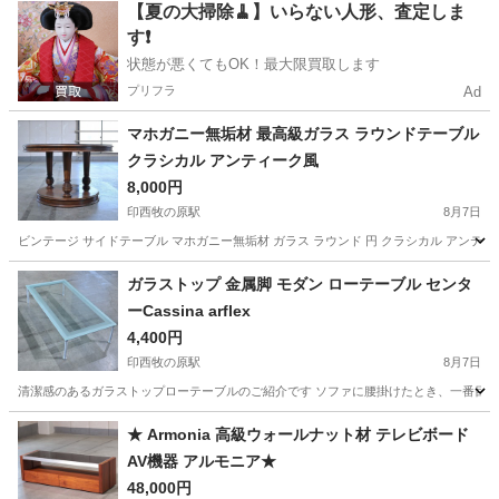
千葉
八千代市
京成大和田駅
収納家具
デスク
【夏の大掃除🧹】いらない人形、査定しま
す❗️
状態が悪くてもOK！最大限買取します
プリフラ
Ad
マホガニー無垢材 最高級ガラス ラウンドテーブル
クラシカル アンティーク風
8,000円
印西牧の原駅
8月7日
ビンテージ サイドテーブル マホガニー無垢材 ガラス ラウンド 円 クラシカル アンティ
千葉
印西市
印西牧の原駅
テーブル
マホガニー
ガラストップ 金属脚 モダン ローテーブル センタ
ーCassina arflex
4,400円
印西牧の原駅
8月7日
清潔感のあるガラストップローテーブルのご紹介です ソファに腰掛けたとき、一番目に
千葉
印西市
印西牧の原駅
テーブル
★ Armonia 高級ウォールナット材 テレビボード
AV機器 アルモニア★
48,000円