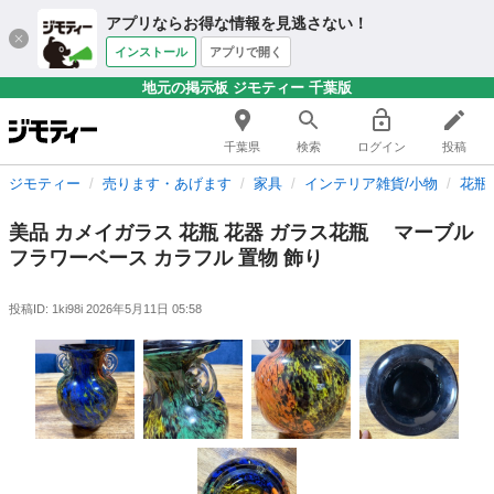
アプリならお得な情報を見逃さない！
インストール
アプリで開く
地元の掲示板 ジモティー 千葉版
千葉県
検索
ログイン
投稿
ジモティー
売ります・あげます
家具
インテリア雑貨/小物
花瓶
美品 カメイガラス 花瓶 花器 ガラス花瓶 マーブル
フラワーベース カラフル 置物 飾り
投稿ID: 1ki98i
2026年5月11日 05:58