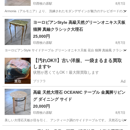
印西牧の原駅
8月7日
Armonia（アルモニア）より、 洗練されたモダンデザインが魅力のテレビボードのご
千葉
印西市
印西牧の原駅
収納家具
Armonia
ヨーロピアンStyle 高級天然グリーンオニキス天板
猫脚 真鍮クラシック大理石
25,000円
印西牧の原駅
8月7日
ヨーロピアンStyle サイドテーブル グリーンオニキス天板 花台 猫脚 真鍮風 クラシッ
千葉
印西市
印西牧の原駅
テーブル
【汚れOK‼️】古い洋服、一袋まるまる買取
します✨
状態が悪くてもOK！最大限買取します
プリフラ
Ad
高級 天然大理石 OCEANIC テーブル 金属脚リビン
グ ダイニング サイド
20,000円
印西牧の原駅
8月7日
美しい大理石天板が目を引く、 アンティーク調のサイドテーブルです。 天然石ならでは
千葉
印西市
印西牧の原駅
テーブル
大理石