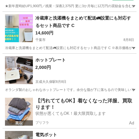
★新年度時給UP1,900円／残業・深夜2,375円 更に3か月毎に12万円の奨励金を含む
神奈川
藤沢市
その他
冷蔵庫と洗濯機をまとめて配送🚛設置にも対応す
るセット商品です C
14,600円
千葉市
8月8日
冷蔵庫と洗濯機をまとめて配送🚛設置にも対応するセット商品です C ※表示価格がセッ
千葉
千葉市
生活家電
SHARP
ホットプレート
2,000円
京成大久保駅
8月8日
オランダ製のおしゃれなホットプレートです。余分な脂が下に落ちるので美味しいです
千葉
船橋市
京成大久保駅
キッチン家電
【汚れててもOK】着なくなった洋服、買取
ります！
状態が悪くてもOK！最大限買取します
プリフラ
Ad
電気ポット