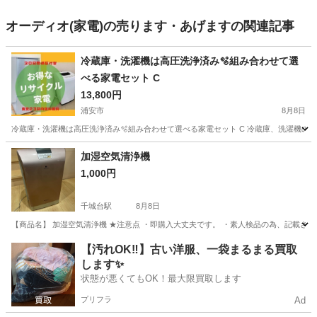
オーディオ(家電)の売ります・あげますの関連記事
冷蔵庫・洗濯機は高圧洗浄済み🫧組み合わせて選
べる家電セット C
13,800円
浦安市
8月8日
冷蔵庫・洗濯機は高圧洗浄済み🫧組み合わせて選べる家電セット C 冷蔵庫、洗濯機の2
千葉
浦安市
生活家電
商品
加湿空気清浄機
1,000円
千城台駅
8月8日
【商品名】 加湿空気清浄機 ★注意点 ・即購入大丈夫です。 ・素人検品の為、記載
千葉
千葉市
千城台駅
季節、空調家電
【汚れOK‼️】古い洋服、一袋まるまる買取
します✨
状態が悪くてもOK！最大限買取します
プリフラ
Ad