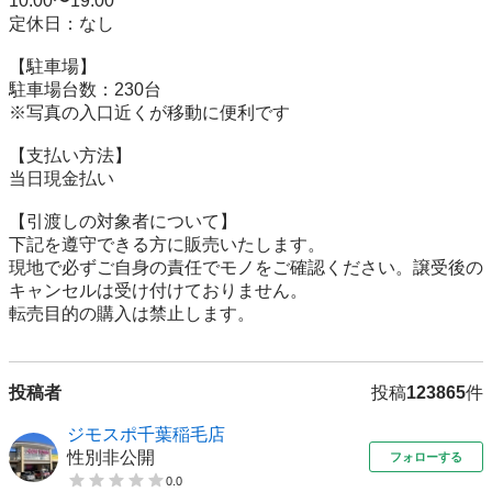
10:00〜19:00

定休日：なし

【駐⾞場】

駐車場台数：230台

※写真の入口近くが移動に便利です

【⽀払い⽅法】

当日現金払い

【引渡しの対象者について】

下記を遵守できる⽅に販売いたします。

現地で必ずご⾃⾝の責任でモノをご確認ください。譲受後の
キャンセルは受け付けておりません。

転売⽬的の購⼊は禁⽌します。
投稿者
投稿
123865
件
ジモスポ千葉稲毛店
性別非公開
フォローする
0.0