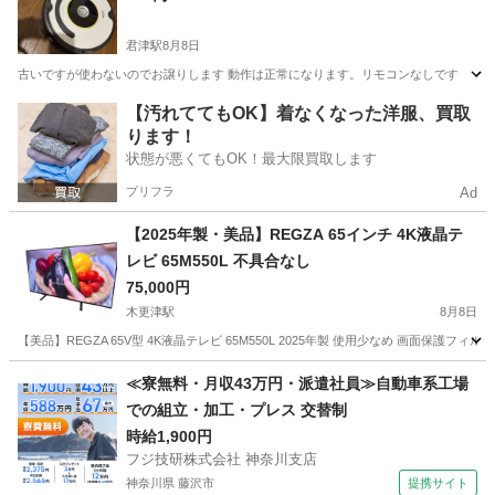
君津駅
8月8日
古いですが使わないのでお譲りします 動作は正常になります。リモコンなしです
千葉
君津市
君津駅
生活家電
【汚れててもOK】着なくなった洋服、買取
ります！
状態が悪くてもOK！最大限買取します
プリフラ
Ad
【2025年製・美品】REGZA 65インチ 4K液晶テ
レビ 65M550L 不具合なし
75,000円
木更津駅
8月8日
【美品】REGZA 65V型 4K液晶テレビ 65M550L 2025年製 使用少なめ 画面保
千葉
木更津市
木更津駅
テレビ
65インチ
≪寮無料・月収43万円・派遣社員≫自動車系工場
での組立・加工・プレス 交替制
時給1,900円
フジ技研株式会社 神奈川支店
神奈川県 藤沢市
提携サイト