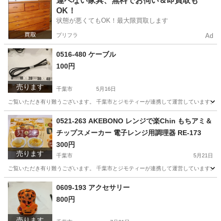
運べない家具、無料でお伺い＆即買取も
OK！
状態が悪くてもOK！最大限買取します
プリフラ
Ad
0516-480 ケーブル
100円
売ります
千葉市
5月16日
ご覧いただき有り難うございます。 千葉市とジモティーが連携して運営しています。 粗
千葉
千葉市
家電
リユース
0521-263 AKEBONO レンジで楽Chin もちアミ＆
チップスメーカー 電子レンジ用調理器 RE-173
300円
売ります
千葉市
5月21日
ご覧いただき有り難うございます。 千葉市とジモティーが連携して運営しています。 粗
千葉
千葉市
調理器具
リユース
0609-193 アクセサリー
800円
売ります