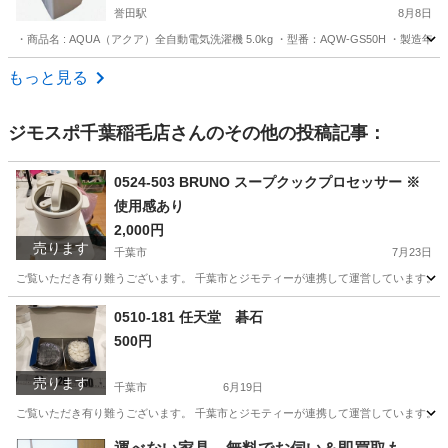
誉田駅
8月8日
・商品名 : AQUA（アクア）全自動電気洗濯機 5.0kg ・型番：AQW-GS50H ・製造年：202
千葉
市原市
誉田駅
生活家電
もっと見る
ジモスポ千葉稲毛店
さんのその他の投稿記事：
0524-503 BRUNO スープクックプロセッサー ※
使用感あり
2,000円
売ります
千葉市
7月23日
ご覧いただき有り難うございます。 千葉市とジモティーが連携して運営しています。 粗
千葉
千葉市
キッチン家電
リユース
0510-181 任天堂 碁石
500円
売ります
千葉市
6月19日
ご覧いただき有り難うございます。 千葉市とジモティーが連携して運営しています。 粗
千葉
千葉市
スポーツ
リユース