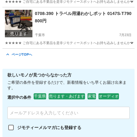
★★★★★ ご自宅にある不要品を是非ジモティースポットへお持ち込みしませんか？ 家
千葉
千葉市
インテリア雑貨/小物
現地
0708-390 トラベル用湯わかしポット 0147S-T790
800円
売ります
千葉市
7月23日
★★★★★ ご自宅にある不要品を是非ジモティースポットへお持ち込みしませんか？ 家
千葉
千葉市
キッチン家電
ポット
ページTOPへ
欲しいモノが見つからなかった方
ご希望の条件を登録するだけで、新着情報をいち早くお届け出来ま
す。
千葉県
売ります・あげます
家電
オーディオ
選択中の条件
ジモティーメルマガにも登録する