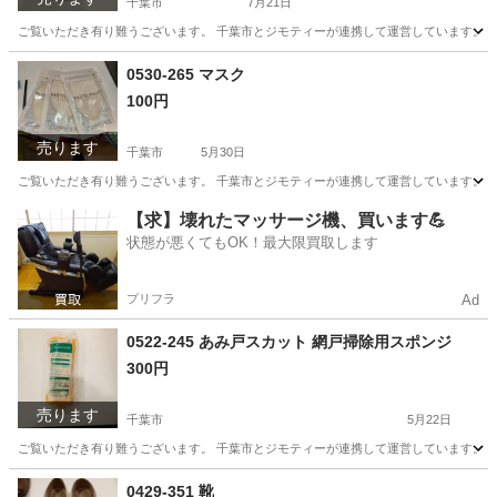
千葉市
7月21日
ご覧いただき有り難うございます。 千葉市とジモティーが連携して運営しています。 粗
千葉
千葉市
小物
リユース
0530-265 マスク
100円
売ります
千葉市
5月30日
ご覧いただき有り難うございます。 千葉市とジモティーが連携して運営しています。 粗
千葉
千葉市
家庭用品
リユース
【求】壊れたマッサージ機、買います💪
状態が悪くてもOK！最大限買取します
プリフラ
Ad
0522-245 あみ戸スカット 網戸掃除用スポンジ
300円
売ります
千葉市
5月22日
ご覧いただき有り難うございます。 千葉市とジモティーが連携して運営しています。 粗
千葉
千葉市
掃除用具
スカット
0429-351 靴