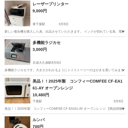
レーザープリンター
9,000円
東千葉駅
8月8日
新しい複合機を購入した為、出品させていただきます。 インクが切れている為、電気屋等
千葉
千葉市
東千葉駅
家電
多機能ラジカセ
3,000円
京成大久保駅
8月8日
多機能ラジカセです。大きさがわかるようにトイストーリーのはがきを置いてみました
千葉
船橋市
京成大久保駅
オーディオ
美品！！2025年製 コンフィーCOMFEE CF-EA1
61-AY オーブンレンジ
10,480円
千葉駅
8月8日
美品！！2025年製 コンフィーCOMFEE CF-EA161-AY オーブンレンジ 【商
千葉
千葉市
千葉駅
キッチン家電
ルンバ
700円