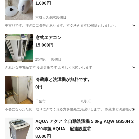
1,000円
京成大久保駅
8月8日
中古品です。注ぎ口に傷等があります。すぐ湧きます⭕️掃除もしました。
千葉
船橋市
京成大久保駅
キッチン家電
窓式エアコン
15,000円
志津駅
8月8日
きれいな中古品です 冷房専用です よろしくお願いします
千葉
佐倉市
志津駅
季節、空調家電
冷蔵庫と洗濯機が無料です。
0円
千葉市
8月8日
不要になったため、取りにきてくれる方を優先にお譲りします。 冷蔵庫と洗濯機が無料
千葉
千葉市
キッチン家電
AQUA アクア 全自動洗濯機 5.0kg AQW-GS50H 2
020年製 AQUA 配達設置🉑
8,000円