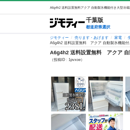
千葉
版
都道府県選択
ジモティー
売ります・あげます
家電
A6g4h2 送料設置無料 アクア 自動製氷機能
A6g4h2 送料設置無料 アクア
（投稿ID : 1pvxoe）