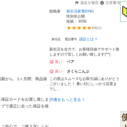
違反を報告
注意事項
投稿者
新生活家電KING
性別非公開
投稿： 
9705
5.0
(
21
)
認証とは
身分証
電話番号
新生活を全力で、お客様目線でサポート致
しますので宜しくお願い致します(^^)
良い
ベア
良い
さくらこんぶ
到着から、1ヶ月間、商品保
この度はスムーズなお取引誠にありがとう
ございました！ 暑い日にしっかり設置ま
でし...
た保証カードをお渡し致しま
評価をもっと見る
ップで適正に合った保証を致
、ご安心で、ご購入宜しくお