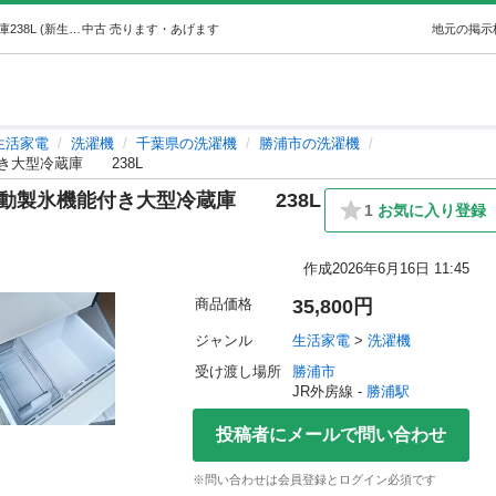
A6g4h2 送料設置無料アクア 自動製氷機能付き大型冷蔵庫238L (新生活家電KING) 勝浦の生活家電《洗濯機》の中古あげます・譲ります｜ジモティーで不用品の処分
中古
売ります・あげます
地元の掲示
生活家電
洗濯機
千葉県の洗濯機
勝浦市の洗濯機
付き大型冷蔵庫 238L
 自動製氷機能付き大型冷蔵庫 238L
1
お気に入り登録
作成
2026年6月16日 11:45
商品価格
35,800円
ジャンル
生活家電
 > 
洗濯機
受け渡し場所
勝浦市
JR外房線 - 
勝浦駅
投稿者にメールで問い合わせ
※問い合わせは会員登録とログイン必須です