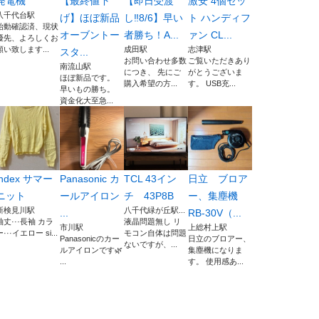
発電機
【最終値下
【即日受渡
激安 4個セッ
八千代台駅
げ】ほぼ新品
し‼️8/6】早い
ト ハンディフ
始動確認済、現状
オーブントー
者勝ち！A...
ァン CL...
優先、よろしくお
願い致します...
成田駅
志津駅
スタ...
お問い合わせ多数
ご覧いただきあり
南流山駅
につき、 先にご
がとうございま
ほぼ新品です。
購入希望の方...
す。 USB充...
早いもの勝ち。
資金化大至急...
index サマー
Panasonic カ
TCL 43イン
日立 ブロア
ニット
ールアイロン
チ 43P8B
ー、集塵機
新検見川駅
八千代緑が丘駅...
...
RB-30V（...
袖丈···長袖 カラ
液晶問題無し リ
市川駅
上総村上駅
ー···イエロー si...
モコン自体は問題
Panasonicのカー
日立のブロアー、
ないですが、...
ルアイロンです🌿
集塵機になりま
...
す。 使用感あ...