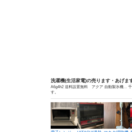
洗濯機(生活家電)の売ります・あげま
A6g4h2 送料設置無料 アクア 自動製氷機.
す。