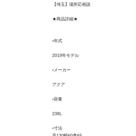
【埼玉】場所応相談

★商品詳細★

▫️年式　　

2019年モデル

▫️メーカー   

アクア

▫️容量　　　

238L

▫️寸法　　　

高130幅60奥65
