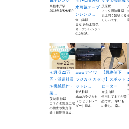
電子レンジ
HITACHI過熱
マキタ掃除機
高根木戸駅
茂原駅
水蒸気オーブ
2016年製SHARP
マキタ掃除機 吸
ンレンジ...
引圧弱く髪吸える
飯山満駅
くらいです。...
日立 過熱水蒸気
オーブンレンジ 2
012年製...
≪月収22万
aiwa アイワ
【最終値下
円・派遣社員
ラジカセ カセ
げ】スポット
≫機械操作・
ットレ...
ヒーター
新八柱駅
南流山駅
製...
aiwaのラジカセ
使用してますが美
茨城県 静駅
（カセットレコー
品です。 早いも
コネクタ製造工場
ダー）RM...
の勝ち。 南...
の検査や測定作
業！日勤専属＆...