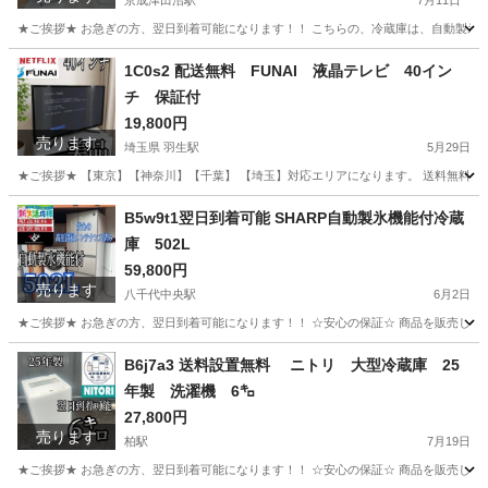
京成津田沼駅
7月11日
★ご挨拶★ お急ぎの方、翌日到着可能になります！！ こちらの、冷蔵庫は、自動製氷
千葉
習志野市
京成津田沼駅
生活家電
ショップ
1C0s2 配送無料 FUNAI 液晶テレビ 40イン
チ 保証付
19,800円
売ります
埼玉県 羽生駅
5月29日
★ご挨拶★ 【東京】【神奈川】【千葉】 【埼玉】対応エリアになります。 送料無料に
埼玉
羽生市
羽生駅
テレビ
FUNAI
B5w9t1翌日到着可能 SHARP自動製氷機能付冷蔵
庫 502L
59,800円
売ります
八千代中央駅
6月2日
★ご挨拶★ お急ぎの方、翌日到着可能になります！！ ☆安心の保証☆ 商品を販売して
千葉
八千代市
八千代中央駅
生活家電
ショップ
B6j7a3 送料設置無料 ニトリ 大型冷蔵庫 25
年製 洗濯機 6㌔
27,800円
売ります
柏駅
7月19日
★ご挨拶★ お急ぎの方、翌日到着可能になります！！ ☆安心の保証☆ 商品を販売して