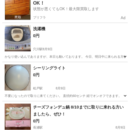
OK！
状態が悪くてもOK！最大限買取します
プリフラ
Ad
洗濯機
0円
穴川駅
8月9日
かなり使い込んでありますが、本日も動いております。 今日、明日中に来られる方優
千葉
千葉市
穴川駅
生活家電
シーリングライト
0円
松戸駅
8月9日
不要になったので取りに来てください。 直径約60センチ 紐でオンオフできます。
千葉
松戸市
松戸駅
家電
チーズフォンデュ鍋 8/10までに取りに来れる方い
ましたら、ぜひ！
0円
長浦駅
8月9日