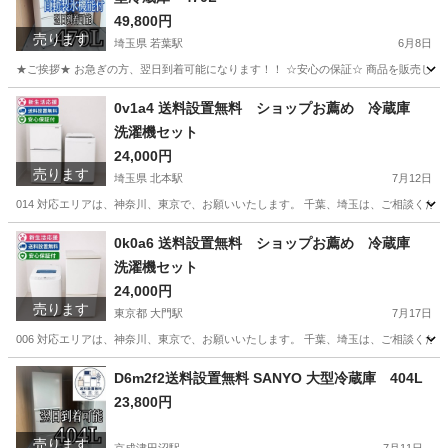
49,800円
売ります
埼玉県 若葉駅
6月8日
★ご挨拶★ お急ぎの方、翌日到着可能になります！！ ☆安心の保証☆ 商品を販売して
埼玉
鶴ヶ島市
若葉駅
生活家電
ショップ
0v1a4 送料設置無料 ショップお薦め 冷蔵庫
洗濯機セット
24,000円
売ります
埼玉県 北本駅
7月12日
014 対応エリアは、神奈川、東京で、お願いいたします。 千葉、埼玉は、ご相談くださ
埼玉
北本市
北本駅
生活家電
ショップ
0k0a6 送料設置無料 ショップお薦め 冷蔵庫
洗濯機セット
24,000円
売ります
東京都 大門駅
7月17日
006 対応エリアは、神奈川、東京で、お願いいたします。 千葉、埼玉は、ご相談くださ
東京
港区
大門駅
生活家電
ショップ
D6m2f2送料設置無料 SANYO 大型冷蔵庫 404L
23,800円
売ります