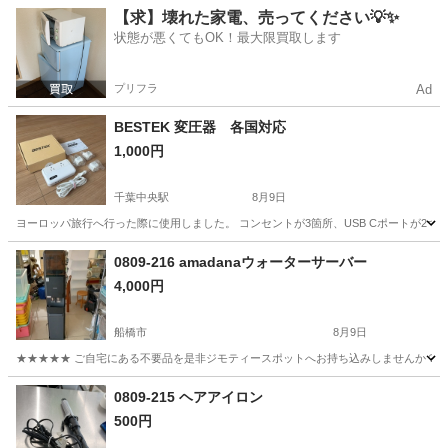
千葉
柏市
新柏駅
季節、空調家電
【求】壊れた家電、売ってください💡✨
状態が悪くてもOK！最大限買取します
プリフラ
Ad
BESTEK 変圧器 各国対応
1,000円
千葉中央駅
8月9日
ヨーロッパ旅行へ行った際に使用しました。 コンセントが3箇所、USB Cポートが2つ、Aポー
千葉
千葉市
千葉中央駅
その他
0809-216 amadanaウォーターサーバー
4,000円
船橋市
8月9日
★★★★★ ご自宅にある不要品を是非ジモティースポットへお持ち込みしませんか？ 家
千葉
船橋市
キッチン家電
amadana
0809-215 ヘアアイロン
500円