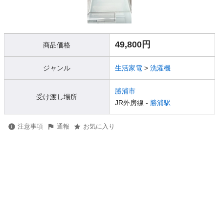
49,800円
商品価格
ジャンル
生活家電
>
洗濯機
勝浦市
受け渡し場所
JR外房線 -
勝浦駅
注意事項
通報
お気に入り