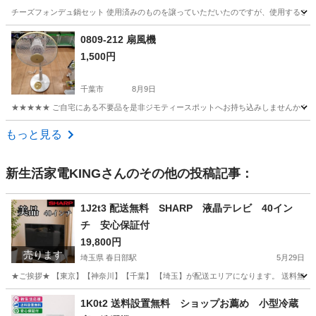
チーズフォンデュ鍋セット 使用済みのものを譲っていただいたのですが、使用すること
千葉
袖ケ浦市
長浦駅
キッチン家電
0809-212 扇風機
1,500円
千葉市
8月9日
★★★★★ ご自宅にある不要品を是非ジモティースポットへお持ち込みしませんか？ 家
千葉
千葉市
季節、空調家電
現地
もっと見る
新生活家電KING
さんのその他の投稿記事：
1J2t3 配送無料 SHARP 液晶テレビ 40イン
チ 安心保証付
19,800円
売ります
埼玉県 春日部駅
5月29日
★ご挨拶★ 【東京】【神奈川】【千葉】 【埼玉】が配送エリアになります。 送料無料
埼玉
春日部市
春日部駅
テレビ
40インチ
1K0t2 送料設置無料 ショップお薦め 小型冷蔵