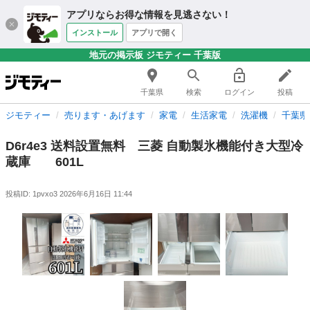
アプリならお得な情報を見逃さない！
インストール
アプリで開く
地元の掲示板 ジモティー 千葉版
千葉県
検索
ログイン
投稿
ジモティー
売ります・あげます
家電
生活家電
洗濯機
千葉県
D6r4e3 送料設置無料 三菱 自動製氷機能付き大型冷
蔵庫 601L
投稿ID: 1pvxo3
2026年6月16日 11:44