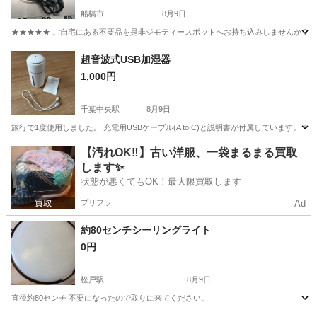
船橋市
8月9日
★★★★★ ご自宅にある不要品を是非ジモティースポットへお持ち込みしませんか？ 家
千葉
船橋市
美容家電
ヘアアイロン
超音波式USB加湿器
1,000円
千葉中央駅
8月9日
旅行で1度使用しました。 充電用USBケーブル(A to C)と説明書が付属しています。 寸法:直径8cm×高
千葉
千葉市
千葉中央駅
季節、空調家電
【汚れOK‼️】古い洋服、一袋まるまる買取
します✨
状態が悪くてもOK！最大限買取します
プリフラ
Ad
約80センチシーリングライト
0円
松戸駅
8月9日
直径約80センチ 不要になったので取りに来てください。