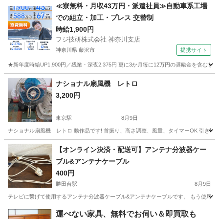
千葉
松戸市
松戸駅
その他
シーリングライト
≪寮無料・月収43万円・派遣社員≫自動車系工場
での組立・加工・プレス 交替制
時給1,900円
フジ技研株式会社 神奈川支店
神奈川県 藤沢市
提携サイト
★新年度時給UP1,900円／残業・深夜2,375円 更に3か月毎に12万円の奨励金を含む
神奈川
藤沢市
その他
ナショナル扇風機 レトロ
3,200円
東京駅
8月9日
ナショナル扇風機 レトロ 動作品です! 首振り、高さ調整、風量、タイマーOK 引き取り
千葉
松戸市
東京駅
季節、空調家電
【オンライン決済・配送可】アンテナ分波器ケー
ブル&アンテナケーブル
400円
勝田台駅
8月9日
テレビに繋げて使用するアンテナ分波器ケーブル&アンテナケーブルです。 もう使用し
千葉
八千代市
勝田台駅
テレビ
ケーブル
運べない家具、無料でお伺い＆即買取も