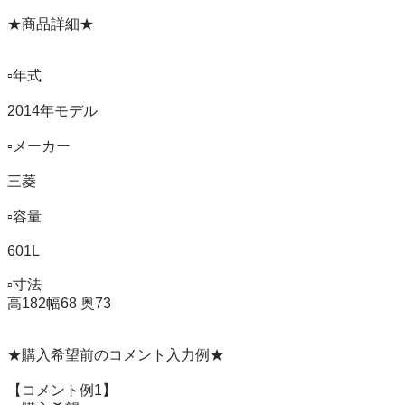
★商品詳細★

▫️年式　　

2014年モデル

▫️メーカー   

三菱

▫️容量　　　

601L

▫️寸法　　　

高182幅68 奥73

★購入希望前のコメント入力例★

【コメント例1】
