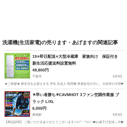
洗濯機(生活家電)の売ります・あげますの関連記事
19⭐️即日配送⭐️大型冷蔵庫 家族向け 保証付き
新生活応援送料設置無料
49,800円
千葉市
8月9日
★ご挨拶★ 新生活をお迎えする 学生 社会人 初同棲 単身赴任の方に、大好評の大型冷
千葉
千葉市
キッチン家電
商品
✴️早い者勝ち✴️CAVMHOT 3ファン空調作業服 ブ
ラック L/XL
6,000円
新柏駅
8月9日
【商品説明】 ご覧いただきありがとうございます☆(=^・^=)☆ ❤️お値下げ交渉→大歓迎