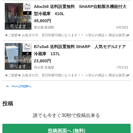
千葉
柏市
柏駅
生活家電
ショップ
A6w3t8 送料設置無料 SHARP自動製氷機能付大
型冷蔵庫 410L
49,800円
売ります
東京都 新宿駅
6月26日
★ご挨拶★ お急ぎの方、翌日到着可能になります！！ ☆安心の保証☆ 商品を販売して
東京
新宿区
新宿駅
生活家電
ショップ
B7s0a6 送料設置無料 SHARP 人気モデル2ドア
冷蔵庫 137L
23,800円
売ります
埼玉県 若葉駅
7月27日
★ご挨拶★ お急ぎの方、翌日到着可能になります！！ ☆安心の保証☆ 商品を販売して
埼玉
鶴ヶ島市
若葉駅
生活家電
ショップ
ページTOPへ
投稿
誰でも今すぐ30秒で投稿出来る
投稿画面へ (無料)