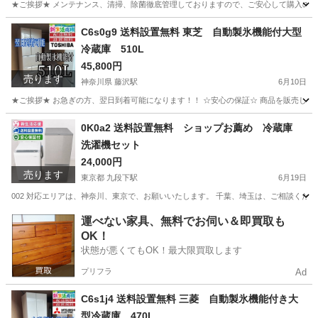
★ご挨拶★ メンテナンス、清掃、除菌徹底管理しておりますので、ご安心して購入のご検
東京
江戸川区
新小岩駅
生活家電
ヤマダ
C6s0g9 送料設置無料 東芝 自動製氷機能付大型
冷蔵庫 510L
45,800円
売ります
神奈川県 藤沢駅
6月10日
★ご挨拶★ お急ぎの方、翌日到着可能になります！！ ☆安心の保証☆ 商品を販売して
神奈川
藤沢市
藤沢駅
生活家電
ショップ
0K0a2 送料設置無料 ショップお薦め 冷蔵庫
洗濯機セット
24,000円
売ります
東京都 九段下駅
6月19日
002 対応エリアは、神奈川、東京で、お願いいたします。 千葉、埼玉は、ご相談くださ
東京
千代田区
九段下駅
生活家電
ショップ
運べない家具、無料でお伺い＆即買取も
OK！
状態が悪くてもOK！最大限買取します
プリフラ
Ad
C6s1j4 送料設置無料 三菱 自動製氷機能付き大
型冷蔵庫 470L