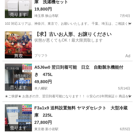
庫 洗濯機セット
19,800円
売ります
埼玉県 狭山市駅
7月4日
102 対応エリアは、神奈川、東京で、お願いいたします。 千葉、埼玉は、ご相談くださ
埼玉
狭山市
狭山市駅
生活家電
ショップ
【求】古いお人形、お譲りください
状態が悪くてもOK！最大限買取します
プリフラ
Ad
A5J6w0 翌日到着可能 日立 自動製氷機能付
き 475L
49,800円
売ります
本八幡駅
5月14日
★ご挨拶★ お急ぎの方、翌日到着可能になります！！ ☆安心の1年間保証☆ 商品を販
千葉
市川市
本八幡駅
生活家電
ショップ
F3a1x9 送料設置無料 ヤマダセレクト 大型冷蔵
庫 225L
27,800円
売ります
東京都 新小岩駅
6月5日