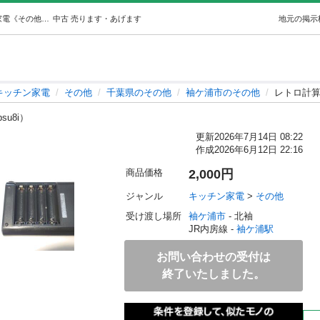
レトロ計算機CASIOミニ (みっくん) 袖ケ浦のキッチン家電《その他》の中古あげます・譲ります｜ジモティーで不用品の処分
中古
売ります・あげます
地元の掲示
キッチン家電
その他
千葉県のその他
袖ケ浦市のその他
レトロ計算
psu8i）
更新
2026年7月14日 08:22
作成
2026年6月12日 22:16
商品価格
2,000円
ジャンル
キッチン家電
 > 
その他
受け渡し場所
袖ケ浦市
 - 北袖
JR内房線 - 
袖ケ浦駅
お問い合わせの受付は
終了いたしました。