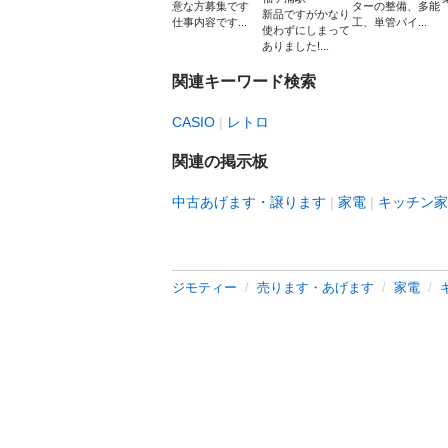
意な方募集です
ターの整備、多能
新品ですがかなり
仕事内容です...
工、単管パイ...
使わずにしまって
ありました!...
関連キーワード検索
CASIO
レトロ
関連の掲示板
中古あげます・譲ります
家電
キッチン家
ジモティー
売ります・あげます
家電