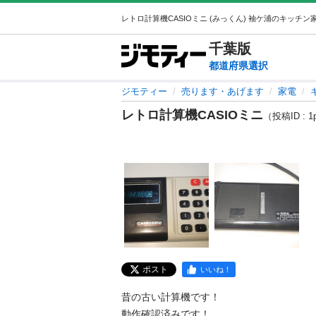
千葉
版
都道府県選択
ジモティー
売ります・あげます
家電
レトロ計算機CASIOミニ
（投稿ID : 1
ポスト
いいね！
昔の古い計算機です！

動作確認済みです！
