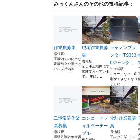
みっくん
さんのその他の投稿記事：
作業員募集
現場作業員募
キャノンプリ
巌根駅
集
ンターTS333
工場内での簡単な
巌根駅
0ジャンク...
足場組立や玉掛け
某大手工場内にて
バルブ整備等...
袖ケ浦駅
常駐で入っていま
エラーになって印
す。 主に足...
刷ができなくなり
ました! ...
工場常駐作業
コンコードフ
常駐作業員募
員募集
ォルダーテー
集
巌根駅
長浦駅
ブル
現場経験者整備得
玉掛け作業、モー
袖ケ浦駅