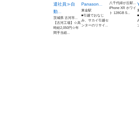
八千代緑が丘駅...
遣社員≫自
Panason...
iPhone XR ホワイ
東金駅
動...
ト 128GB S...
■引越でおなじ
茨城県 古河市...
み、サカイ引越セ
【古河工場】☆高
ンターのリサイ...
時給2,050円☆年
間手当総...