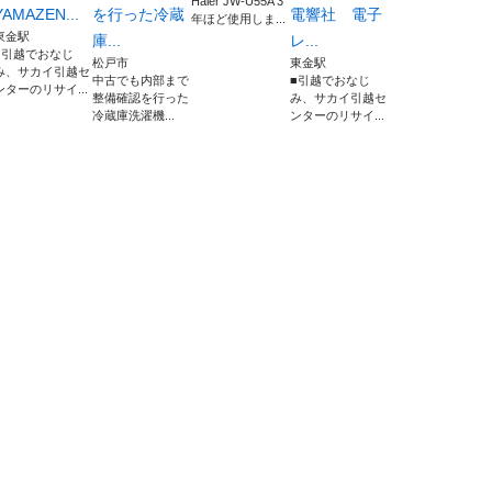
Haier JW-U55A 3
YAMAZEN...
を行った冷蔵
電響社 電子
年ほど使用しま...
東金駅
庫...
レ...
■引越でおなじ
松戸市
東金駅
み、サカイ引越セ
中古でも内部まで
■引越でおなじ
ンターのリサイ...
整備確認を行った
み、サカイ引越セ
冷蔵庫洗濯機...
ンターのリサイ...