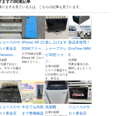
げますの関連記事
す・譲りますを見ている人は、こちらの記事も見ています。
リユースのサ
iPhone XR 12
差し上げます
新品未使用！
カイ東金店
8SIMフリー...
シャープテレ
EcoFlow WAV
八千代緑が丘駅...
Panason...
ビ36型ジャ
E ...
iPhone XR ブルー
東金駅
白井駅
ン...
SIMフリー 1...
■引越でおなじ
写真を撮るため、
公津の杜駅
み、サカイ引越セ
開封しました！ 1.
シャープ液晶テレ
ンターのリサイ...
8kW...
ビの32型になりま
す。昨日ま...
リユースのサ
中古でも内部
洗濯機
リユースのサ
公津の杜駅
カイ東金店
まで整備確認
カイ東金店