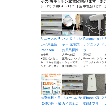
その他(キッチン家電)の売ります・あ
レトロ計算機CASIOミニ 千葉 中古あげま
リユースのサ
バスポリッシ
Panasonic パ
カイ東金店
ャー 充電式
ナソニック ド
Panason...
お風呂掃除 ...
ラ...
東金駅
八千代台駅
運河駅
■引越でおなじ
充電式のバスポリ
Panasonic（パナ
み、サカイ引越セ
ッシャーです。
ソニック）のドラ
ンターのリサイ...
使用回数は3...
イヤ...
≪寮無料・月
リユースのサ
iPhone XR 12
収46万円・派
カイ東金店
8SIM フリ...