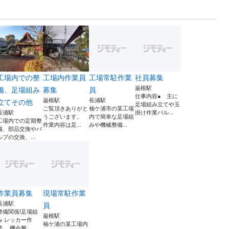
工場内での整
工場内作業員
工場常駐作業
社員募集
巌根駅
備、足場組み
募集
員
仕事内容● 主に
巌根駅
長浦駅
立てその他
足場組み立てや玉
ご覧頂きありがと
袖ケ浦市の某工場
長浦駅
掛け作業バル...
うございます。
内で簡単な足場組
工場内での定期整
作業内容は足...
みや機械整備...
備、部品交換やバ
ルブの交換、...
作業員募集
現場常駐作業
長浦駅
員
整備関係!足場組
巌根駅
み レッカー作
袖ケ浦の某工場内
業。 機会整...