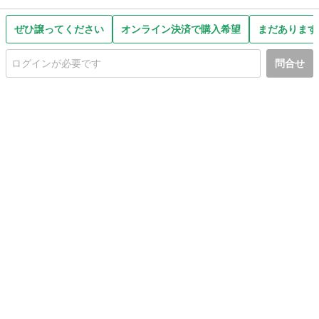
ぜひ譲ってください
オンライン決済で購入希望
まだあります
問合せ
初めての方へ
利用規約
プライバシーポリシー
プライバシー・ステートメント
健全化に資する運用方針
お問い合わせ
運営会社
サイトマップ
ご利用ガイド
フリーワードで探す
PC版で表示
都道府県選択
特定商取引法の表示
利用者情報の外部送信について