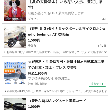
千葉
市川市
妙典駅
季節、空調家電
【夏の大掃除🧹】いらない人形、査定しま
す❗️
状態が悪くてもOK！最大限買取します
プリフラ
Ad
（管理-B-３)ダイナミックボーカルマイクロホンa
udio-technica AT-X3美品
1,500円
千葉市
8月7日
◇お客様片付けより出て来た品物です不用品と一緒に保管していたため元箱は潰れや汚れ
千葉
千葉市
オーディオ
千葉
千葉市
土気駅
≪寮無料・月収43万円・派遣社員≫自動車系工場
での組立・加工・プレス 交替制
オーディオ
プラグ
時給1,900円
フジ技研株式会社 神奈川支店
神奈川県 藤沢市
提携サイト
★新年度時給UP1,900円／残業・深夜2,375円 更に3か月毎に12万円の奨励金を含む
神奈川
藤沢市
その他
（管理A-8)12Aマグネット電源コード
1,000円