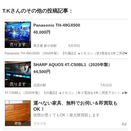
T.K
さんのその他の投稿記事：
Panasonic TH-49GX500
40,000円
売ります
東京都 新小岩駅
6月25日
Panasonic TH-49GX500 （2019年製） 【付属品】 ●リモコン（単3電池を2本ご用意
東京
葛飾区
新小岩駅
テレビ
Panasonic
SHARP AQUOS 4T-C50BL1（2020年製）
44,500円
売ります
北国分駅
7月21日
4T-C50BL1 （2020年製） 【付属品】 ●リモコン（単３電池を4本ご用意下さい） ●取扱説明
千葉
市川市
北国分駅
テレビ
SHARP
運べない家具、無料でお伺い＆即買取も
OK！
状態が悪くてもOK！最大限買取します
プリフラ
Ad