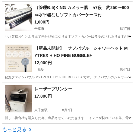
千葉
千葉市
キッチン家電
千葉
千葉市
土気駅
（管理B-5)KING カメラ三脚 h7段 約250〜900
㎜水平器なしソフトカバーケース付
キッチン家電
ゲーム
1,000円
千葉市
8月7日
◇お客様片付けより出て来た品物になりますソフトカバーは多少の汚れありますが本体
千葉
千葉市
カメラ
千葉
千葉市
土気駅
カメラ
【新品未開封】 ナノバブル シャワーヘッド M
YTREX HIHO FINE BUBBLE+
ケース
12,000円
千葉駅
8月7日
秘泡ファインバブル MYTREX HIHO FINE BUBBLE+ です。 ナノバブルのシャワ
千葉
千葉市
千葉駅
美容家電
MYTREX
レーザープリンター
17,800円
東千葉駅
8月7日
新しい複合機を購入した為、出品させていただきます。 インクが切れている為、電気屋
千葉
千葉市
東千葉駅
家電
もっと見る