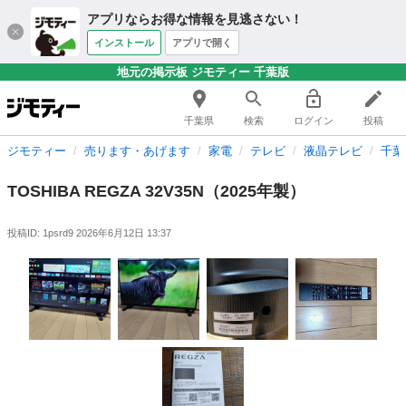
アプリならお得な情報を見逃さない！
インストール
アプリで開く
地元の掲示板 ジモティー 千葉版
千葉県
検索
ログイン
投稿
ジモティー
売ります・あげます
家電
テレビ
液晶テレビ
千葉
TOSHIBA REGZA 32V35N（2025年製）
投稿ID: 1psrd9
2026年6月12日 13:37