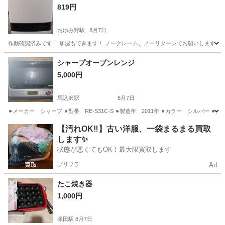
819円
おゆみ野駅
8月7日
作動確認済みです！ 加湿もできます！ ノークレーム、ノーリターンでお願いします！
千葉
千葉市
おゆみ野駅
季節、空調家電
シャープオーブンレンジ
5,000円
馬込沢駅
8月7日
⚫︎メーカー シャープ ⚫︎型番 RE-S31C-S ⚫︎製造年 2011年 ⚫︎カラー シルバー 
千葉
船橋市
馬込沢駅
キッチン家電
シャープ
【汚れOK‼️】古い洋服、一袋まるまる買取
します✨
状態が悪くてもOK！最大限買取します
プリフラ
Ad
たこ焼き器
1,000円
塚田駅
8月7日