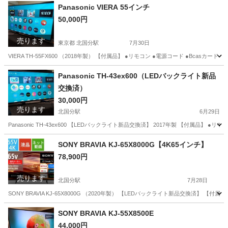
Panasonic VIERA 55インチ
50,000円
売ります
東京都 北国分駅
7月30日
VIERA TH-55FX600 （2018年製） 【付属品】 ●リモコン ●電源コード ●Bcasカード
東京
葛飾区
北国分駅
テレビ
VIERA
Panasonic TH-43ex600（LEDバックライト新品
交換済）
30,000円
売ります
北国分駅
6月29日
Panasonic TH-43ex600 【LEDバックライト新品交換済】 2017年製 【付属品
千葉
市川市
北国分駅
テレビ
Panasonic
SONY BRAVIA KJ-65X8000G【4K65インチ】
78,900円
売ります
北国分駅
7月28日
SONY BRAVIA KJ-65X8000G （2020年製） 【LEDバックライト新品交換済】
千葉
市川市
北国分駅
テレビ
65インチ
SONY BRAVIA KJ-55X8500E
44,000円