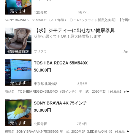
売ります
北国分駅
6月22日
SONY BRAVIA KJ-55X8500E （2017年製） 【LEDバックライト新品交換済】 
千葉
市川市
北国分駅
テレビ
SONY
【求】ジモティーに出せない健康器具
状態が悪くてもOK！最大限買取します
プリフラ
Ad
TOSHIBA REGZA 55M540X
50,000円
売ります
東京都 北国分駅
8月6日
商品名 TOSHIBA REGZA 55M540X（55インチ） 年 式 2020年製 【付属品
東京
葛飾区
北国分駅
テレビ
REGZA
SONY BRAVIA 4K 75インチ
90,000円
売ります
北国分駅
7月4日
機種名: SONY BRAVIA KJ-75X8550G 年 式: 2020年製【LED新品交換済