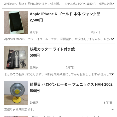
24個のたこ焼きを同時に焼けるたこ焼き器。 - モデル名: SOPX-1180(R) - 個数: 2
千葉
船橋市
塚田駅
キッチン家電
Apple iPhone 6 ゴールド 本体 ジャンク品
2,500円
金町駅
8月7日
AppleのiPhone 6、カラーはゴールドです。 画面割れ、水没はありませんが、IDとパ
千葉
松戸市
金町駅
電話、ＦＡＸ
枝毛カッター ライト付き鏡
500円
三咲駅
8月7日
まとめてのお譲りになります。 可能な限り綺麗にしてからお渡ししますが 使用してい
千葉
船橋市
三咲駅
美容家電
カッター
綺麗目 ハロゲンヒーター フェニックス HAH-2002
500円
妙典駅
8月7日
直接引き取り限定です。