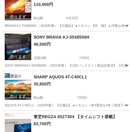
110,000円
売ります
秋山駅
6月22日
BRAVIA KJ-75X8000H （2020年製） 【付属品】 ●リモコン 【性 能】 お手数お掛け致します
千葉
市川市
秋山駅
テレビ
BRAVIA
SONY BRAVIA KJ-55X8550H
48,500円
売ります
北国分駅
7月8日
SONY BRAVIA KJ-55X8550H （2021年製） 【LEDバックライト新品交換済
千葉
市川市
北国分駅
テレビ
SONY
SHARP AQUOS 4T-C40CL1
35,800円
売ります
秋山駅
7月8日
AQUOS 4T-C40CL1 （2020年製） 【付属品】 ●リモコン（単4電池を4本ご用
千葉
市川市
秋山駅
テレビ
SHARP
東芝REGZA 65Z730X 【タイムシフト搭載】
83,700円