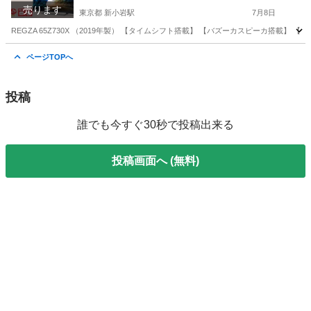
売ります
東京都 新小岩駅
7月8日
REGZA 65Z730X （2019年製） 【タイムシフト搭載】 【バズーカスピーカ搭載】 
東京
葛飾区
新小岩駅
テレビ
タイムシフト
ページTOPへ
投稿
誰でも今すぐ30秒で投稿出来る
投稿画面へ (無料)