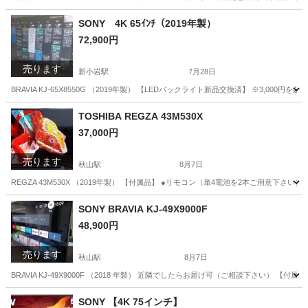
千葉
市川市
北国分駅
テレビ
75インチ
SONY 4K 65ｲﾝﾁ（2019年製）
72,900円
売ります
新小岩駅
7月28日
BRAVIA KJ-65X8550G （2019年製） 【LEDバックライト新品交換済】 ※3,
千葉
市川市
新小岩駅
テレビ
65インチ
TOSHIBA REGZA 43M530X
37,000円
売ります
秋山駅
8月7日
REGZA 43M530X （2019年製） 【付属品】 ●リモコン（単4電池を2本ご用意下さい
千葉
市川市
秋山駅
テレビ
REGZA
SONY BRAVIA KJ-49X9000F
48,900円
売ります
秋山駅
8月7日
BRAVIA KJ-49X9000F （2018 年製） 近隣でしたらお届け可（ご相談下さい） 
千葉
市川市
秋山駅
テレビ
BRAVIA
SONY 【4K 75インチ】