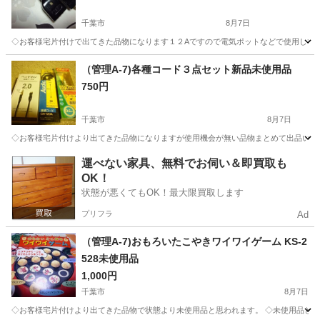
千葉市
8月7日
◇お客様宅片付けで出てきた品物になります１２Aですので電気ポットなどで使用してい
千葉
千葉市
キッチン家電
千葉
千葉市
土気駅
（管理A-7)各種コード３点セット新品未使用品
750円
キッチン家電
マグネット
千葉市
8月7日
◇お客様宅片付けより出てきた品物になりますが使用機会が無い品物まとめて出品いたします
千葉
千葉市
オーディオ
千葉
千葉市
土気駅
運べない家具、無料でお伺い＆即買取も
OK！
オーディオ
コード
状態が悪くてもOK！最大限買取します
プリフラ
Ad
（管理A-7)おもろいたこやきワイワイゲーム KS-2
528未使用品
1,000円
千葉市
8月7日
◇お客様宅片付けより出てきた品物で状態より未使用品と思われます。 ◇未使用品と思