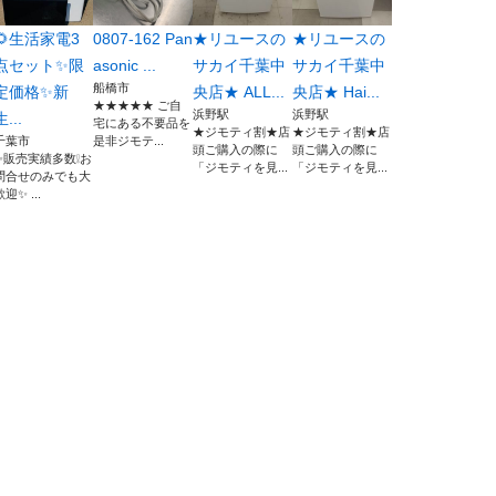
🌻生活家電3
0807-162 Pan
★リユースの
★リユースの
点セット✨限
asonic ...
サカイ千葉中
サカイ千葉中
船橋市
定価格✨新
央店★ ALL...
央店★ Hai...
★★★★★ ご自
浜野駅
浜野駅
生...
宅にある不要品を
★ジモティ割★店
★ジモティ割★店
千葉市
是非ジモテ...
頭ご購入の際に
頭ご購入の際に
✨販売実績多数❕お
「ジモティを見...
「ジモティを見...
問合せのみでも大
歓迎✨ ...