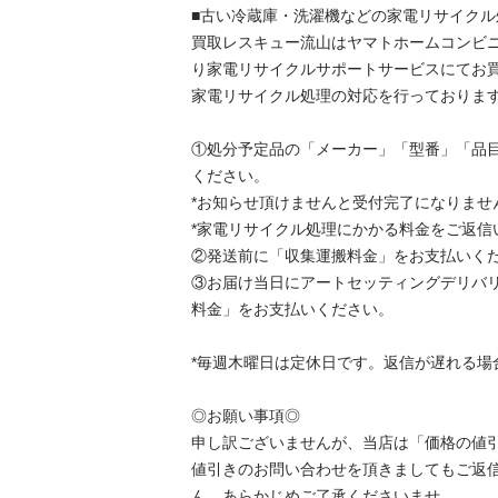
■古い冷蔵庫・洗濯機などの家電リサイクル処
買取レスキュー流山はヤマトホームコンビ
り家電リサイクルサポートサービスにてお
家電リサイクル処理の対応を行っております。
①処分予定品の「メーカー」「型番」「品
ください。

*お知らせ頂けませんと受付完了になりません
*家電リサイクル処理にかかる料金をご返信い
②発送前に「収集運搬料金」をお支払いくださ
③お届け当日にアートセッティングデリバ
料金」をお支払いください。

*毎週木曜日は定休日です。返信が遅れる場合が
◎お願い事項◎

申し訳ございませんが、当店は「価格の値
値引きのお問い合わせを頂きましてもご返
ん。あらかじめご了承くださいませ。
