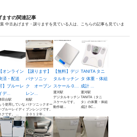
げますの関連記事
... 千葉 中古あげます・譲りますを見ている人は、こちらの記事も見ていま
【オンライン
【譲ります】
【無料】デジ
TANITA タニ
決済・配送
パナソニッ
タルキッチン
タ 体重・体組
可】ブルーレ
ク オーブン
スケール 0....
成計 ...
運河駅
運河駅
イデ...
レン...
デジタルキッチン
TANITA（タニ
勝田台駅
柏駅
スケールです。
タ）の体重・体組
もう使用していな
パナソニックオー
動作確...
成計 BC...
いブルーレイディ
ブンレンジです。
スクです。 ...
２０１２年...