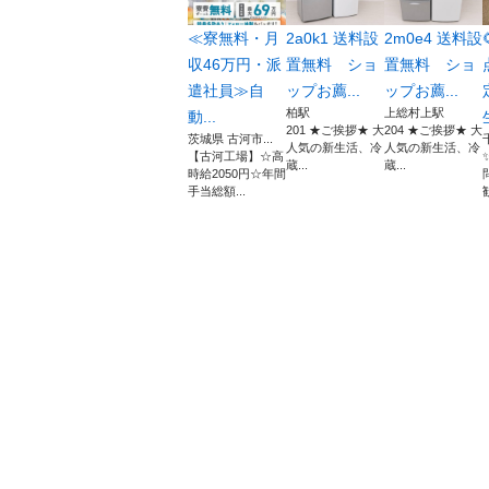
≪寮無料・月
2a0k1 送料設
2m0e4 送料設
収46万円・派
置無料 ショ
置無料 ショ
遣社員≫自
ップお薦...
ップお薦...
柏駅
上総村上駅
動...
201 ★ご挨拶★ 大
204 ★ご挨拶★ 大
茨城県 古河市...
人気の新生活、冷
人気の新生活、冷
【古河工場】☆高
蔵...
蔵...
時給2050円☆年間
手当総額...