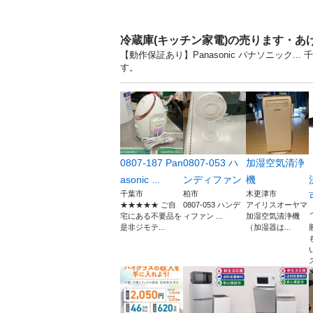
冷蔵庫(キッチン家電)の売ります・あ
【動作保証あり】Panasonic パナソニック
す。
0807-187 Pan
0807-053 ハ
加湿空気清浄
asonic ...
ンディファン
機
千葉市
柏市
木更津市
★★★★★ ご自
0807-053 ハンデ
アイリスオーヤマ
宅にある不要品を
ィファン ...
加湿空気清浄機
是非ジモテ...
（加湿器は...