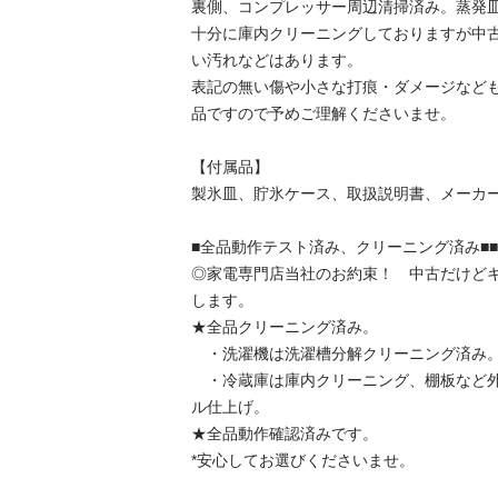
裏側、コンプレッサー周辺清掃済み。蒸発皿清
十分に庫内クリーニングしておりますが中
い汚れなどはあります。

表記の無い傷や小さな打痕・ダメージなど
品ですので予めご理解くださいませ。

【付属品】

製氷皿、貯氷ケース、取扱説明書、メーカー保証
■全品動作テスト済み、クリーニング済み■■■■■
◎家電専門店当社のお約束！　中古だけど
します。

★全品クリーニング済み。

　・洗濯機は洗濯槽分解クリーニング済み。
　・冷蔵庫は庫内クリーニング、棚板など
ル仕上げ。

★全品動作確認済みです。

*安心してお選びくださいませ。
