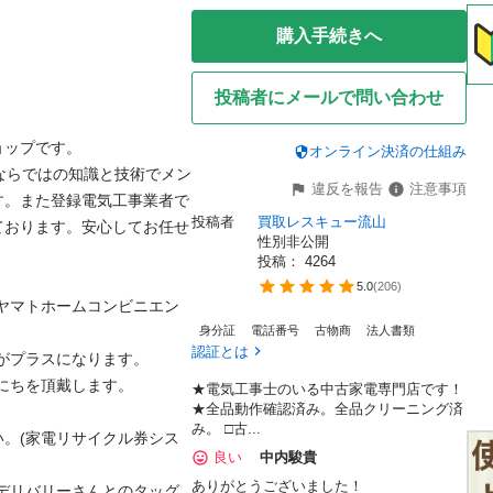
購入手続きへ
投稿者にメールで問い合わせ
プです。

オンライン決済の仕組み
ならではの知識と技術でメン
違反を報告
注意事項
す。また登録電気工事業者で
投稿者
買取レスキュー流山
ております。安心してお任せ
性別非公開
投稿： 
4264
5.0
(
206
)
ヤマトホームコンビニエン
身分証
電話番号
古物商
法人書類
認証とは
プラスになります。

を頂戴します。

★電気工事士のいる中古家電専門店です！
★全品動作確認済み。全品クリーニング済
み。 □古...
。(家電リサイクル券シス
良い
中内駿貴
ありがとうございました！
デリバリーさんとのタッグ