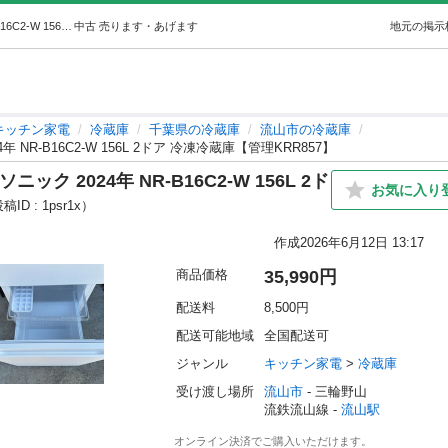
【動作保証あり】Panasonic パナソニック 2024年 NR-B16C2-W 156L 2ドア 冷凍冷蔵庫【管理KRR857】 (買取レスキュー流山) 流山のキッチン家電《冷蔵庫》の中古あげます・譲ります｜ジモティーで不用品の処分
中古
売ります・あげます
地元の掲示
キッチン家電
冷蔵庫
千葉県の冷蔵庫
流山市の冷蔵庫
年 NR-B16C2-W 156L 2ドア 冷凍冷蔵庫【管理KRR857】
ック 2024年 NR-B16C2-W 156L 2ド
お気に入り
稿ID : 1psr1x）
作成
2026年6月12日 13:17
商品価格
35,990円
配送料
8,500円
配送可能地域
全国配送可
ジャンル
キッチン家電
 > 
冷蔵庫
受け渡し場所
流山市
 - 三輪野山
流鉄流山線 - 
流山駅
オンライン決済でご購入いただけます。