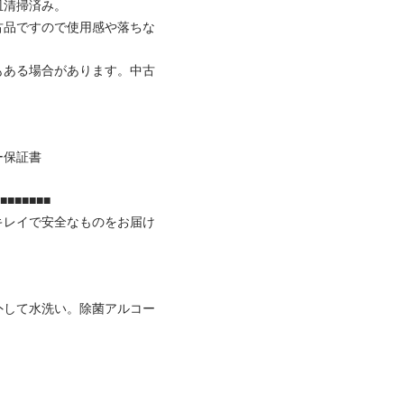
掃済み。 

古品ですので使用感や落ちな
もある場合があります。中古
書

■■■■

キレイで安全なものをお届け


外して水洗い。除菌アルコー