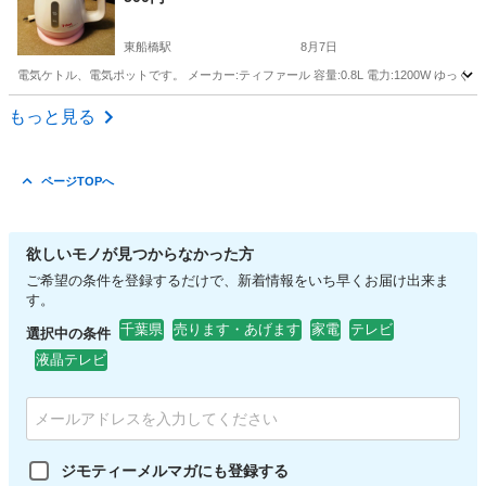
東船橋駅
8月7日
電気ケトル、電気ポットです。 メーカー:ティファール 容量:0.8L 電力:1200W 
千葉
船橋市
東船橋駅
キッチン家電
もっと見る
ページTOPへ
欲しいモノが見つからなかった方
ご希望の条件を登録するだけで、新着情報をいち早くお届け出来ま
す。
千葉県
売ります・あげます
家電
テレビ
選択中の条件
液晶テレビ
ジモティーメルマガにも登録する