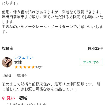
たします。

使用に伴う傷や汚れはありますが、問題なく視聴できます。

津田沼前原東まで取りに来ていただける方限定でお願いいた
します。

中古品のためノークレーム・ノーリターンでお願いいたしま
す。
投稿者
投稿
12
件
カフェオレ
女性
フォローする
5.0
(
12
)
身分証
電話番号
初めまして船橋市前原東住み、最寄りは津田沼駅です。 引
っ越しにつきお渡し可能な物を出品してい...
良い
増尾
ありがとうございました。