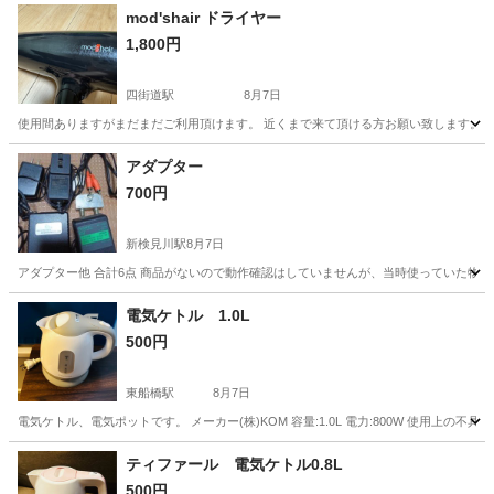
mod'shair ドライヤー
1,800円
四街道駅
8月7日
使用間ありますがまだまだご利用頂けます。 近くまで来て頂ける方お願い致します。
千葉
四街道市
四街道駅
美容家電
アダプター
700円
新検見川駅
8月7日
アダプター他 合計6点 商品がないので動作確認はしていませんが、当時使っていた物で
千葉
千葉市
新検見川駅
その他
電気ケトル 1.0L
500円
東船橋駅
8月7日
電気ケトル、電気ポットです。 メーカー(株)KOM 容量:1.0L 電力:800W 使用上
千葉
船橋市
東船橋駅
キッチン家電
ティファール 電気ケトル0.8L
500円