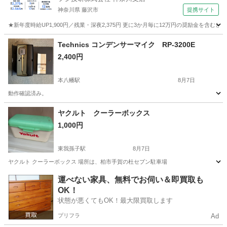
神奈川県 藤沢市
提携サイト
★新年度時給UP1,900円／残業・深夜2,375円 更に3か月毎に12万円の奨励金を含む
神奈川
藤沢市
その他
Technics コンデンサーマイク RP-3200E
2,400円
本八幡駅
8月7日
動作確認済み。
千葉
市川市
本八幡駅
オーディオ
ヤクルト クーラーボックス
1,000円
東我孫子駅
8月7日
ヤクルト クーラーボックス 場所は、柏市手賀の杜セブン駐車場
千葉
我孫子市
東我孫子駅
キッチン家電
運べない家具、無料でお伺い＆即買取も
OK！
状態が悪くてもOK！最大限買取します
プリフラ
Ad