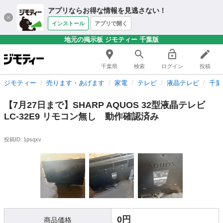
アプリならお得な情報を見逃さない！
インストール
アプリで開く
地元の掲示板 ジモティー 千葉版
千葉県
検索
ログイン
投稿
ジモティー
売ります・あげます
家電
テレビ
液晶テレビ
千葉
【7月27日まで】SHARP AQUOS 32型液晶テレビ
LC-32E9 リモコン無し 動作確認済み
投稿ID: 1psqxv
0円
商品価格