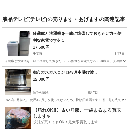
液晶テレビ(テレビ)の売ります・あげますの関連記事
冷蔵庫と洗濯機を一緒に準備しておきたい方へ便
利な家電です☕ C
17,500円
千葉市
8月7日
冷蔵庫と洗濯機を一緒に準備しておきたい方へ便利な家電です☕ C 冷蔵庫、洗濯機、電
千葉
千葉市
生活家電
商品
都市ガスガスコンロ⭐︎8月中受け渡し
12,000円
動物公園駅
8月7日
2026年5月購入。 使用3ヶ月しか使ってないため、比較的綺麗です！ 引っ越し先でガスコン
千葉
千葉市
動物公園駅
キッチン家電
【汚れOK‼️】古い洋服、一袋まるまる買取
します✨
状態が悪くてもOK！最大限買取します