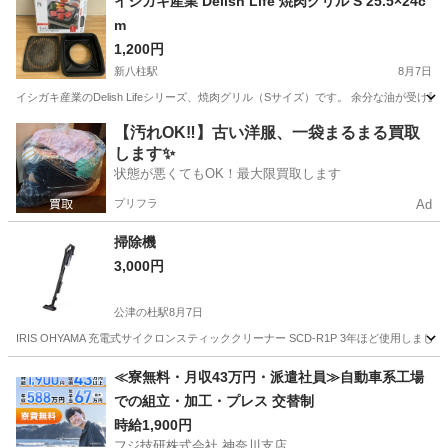
イシガキ産業 Delish Life 焼肉グリル S 25.5×24c
m
1,200円
新八柱駅
8月7日
イシガキ産業のDelish Lifeシリーズ、焼肉グリル（Sサイズ）です。 余分な油が
千葉
松戸市
新八柱駅
キッチン家電
【汚れOK‼️】古い洋服、一袋まるまる買取
します✨
状態が悪くてもOK！最大限買取します
プリフラ
Ad
掃除機
3,000円
公津の杜駅
8月7日
IRIS OHYAMA 充電式サイクロンスティッククリーナー SCD-R1P 3年ほど使
千葉
成田市
公津の杜駅
生活家電
≪寮無料・月収43万円・派遣社員≫自動車系工場
での組立・加工・プレス 交替制
時給1,900円
フジ技研株式会社 神奈川支店