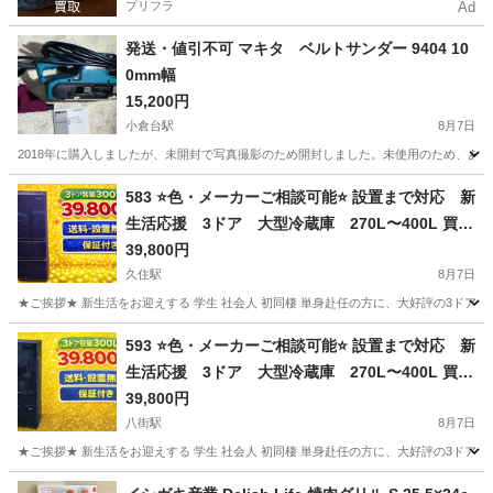
プリフラ
Ad
発送・値引不可 マキタ ベルトサンダー 9404 10
0mm幅
15,200円
小倉台駅
8月7日
2018年に購入しましたが、未開封で写真撮影のため開封しました。未使用のため、あえ
千葉
千葉市
小倉台駅
キッチン家電
ベルトサンダー
583 ⭐️色・メーカーご相談可能⭐️ 設置まで対応 新
生活応援 3ドア 大型冷蔵庫 270L〜400L 買い
替え
39,800円
久住駅
8月7日
★ご挨拶★ 新生活をお迎えする 学生 社会人 初同棲 単身赴任の方に、大好評の3ドア
千葉
成田市
久住駅
キッチン家電
商品
593 ⭐️色・メーカーご相談可能⭐️ 設置まで対応 新
生活応援 3ドア 大型冷蔵庫 270L〜400L 買い
替え
39,800円
八街駅
8月7日
★ご挨拶★ 新生活をお迎えする 学生 社会人 初同棲 単身赴任の方に、大好評の3ドア
千葉
八街市
八街駅
キッチン家電
商品