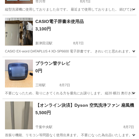
市川市
8月7日
縦型洗濯機に使用しておりました台です。 最近まで使用しておりました。 錆びておりま
千葉
市川市
生活家電
キャスター
CASIO電子辞書未使用品
3,100円
新津田沼駅
8月7日
CASIO EX-word DATAPLUS 4 XD-SP6600 電子辞書です。 きれいだと
千葉
船橋市
新津田沼駅
家電
CASIO
ブラウン管テレビ
0円
三咲駅
8月7日
不要になったため、取りにきてくれる方を優先にお譲りします。 縦20 横21 奥行き30 
千葉
船橋市
三咲駅
テレビ
ブラウン管
【オンライン決済】Dyson 空気洗浄ファン 扇風機
5,500円
千葉中央駅
8月7日
首振り機能、リモコン等問題なく使用出来ます。 不要になった為出品いたします。 若干