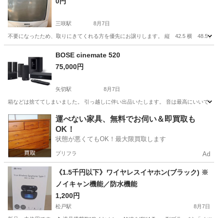
0円
三咲駅
8月7日
不要になったため、取りにきてくれる方を優先にお譲りします。 縦 42.5 横 48.5 奥
千葉
船橋市
三咲駅
テレビ
BOSE cinemate 520
75,000円
矢切駅
8月7日
箱などは捨ててしまいました。 引っ越しに伴い出品いたします。 音は最高にいいです。
千葉
松戸市
矢切駅
オーディオ
ウーファー
運べない家具、無料でお伺い＆即買取も
OK！
状態が悪くてもOK！最大限買取します
プリフラ
Ad
《1.5千円以下》ワイヤレスイヤホン(ブラック) ※
ノイキャン機能／防水機能
1,200円
松戸駅
8月7日