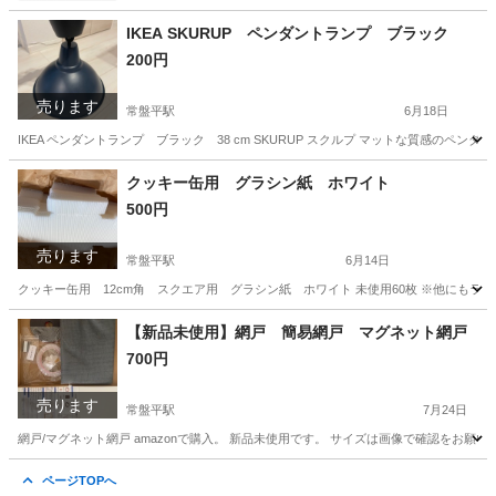
IKEA SKURUP ペンダントランプ ブラック
200円
売ります
常盤平駅
6月18日
IKEA ペンダントランプ ブラック 38 cm SKURUP スクルプ マットな質感の
千葉
松戸市
常盤平駅
照明器具
クッキー缶用 グラシン紙 ホワイト
500円
売ります
常盤平駅
6月14日
クッキー缶用 12cm角 スクエア用 グラシン紙 ホワイト 未使用60枚 ※他にもラ
千葉
松戸市
常盤平駅
ラッピング用品
【新品未使用】網戸 簡易網戸 マグネット網戸
700円
売ります
常盤平駅
7月24日
網戸/マグネット網戸 amazonで購入。 新品未使用です。 サイズは画像で確認をお
千葉
松戸市
常盤平駅
家庭用品
ページTOPへ