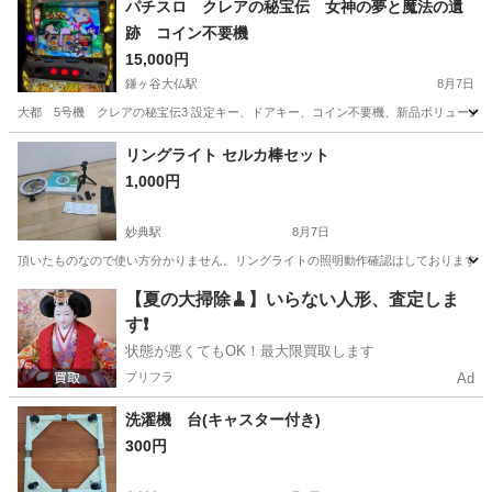
パチスロ クレアの秘宝伝 女神の夢と魔法の遺
跡 コイン不要機
15,000円
鎌ヶ谷大仏駅
8月7日
大都 5号機 クレアの秘宝伝3 設定キー、ドアキー、コイン不要機、新品ボリューム付
千葉
鎌ケ谷市
鎌ヶ谷大仏駅
その他
クレアの秘宝伝
リングライト セルカ棒セット
1,000円
妙典駅
8月7日
頂いたものなので使い方分かりません。リングライトの照明動作確認はしております。
千葉
市川市
妙典駅
その他
【夏の大掃除🧹】いらない人形、査定しま
す❗️
状態が悪くてもOK！最大限買取します
プリフラ
Ad
洗濯機 台(キャスター付き)
300円