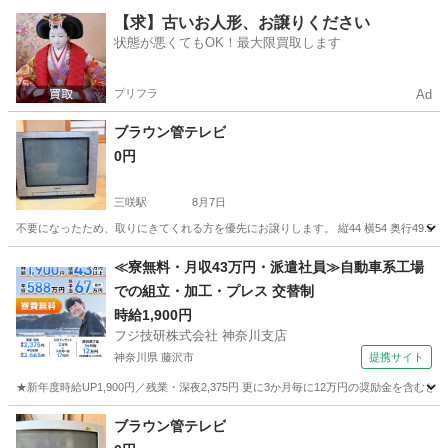
千葉
千葉市
千葉中央駅
季節、空調家電
Dyson
【求】古いお人形、お譲りください
状態が悪くてもOK！最大限買取します
プリフラ
Ad
ブラウン管テレビ
0円
三咲駅
8月7日
不要になったため、取りにきてくれる方を優先にお譲りします。 縦44 横54 奥行49.5 
千葉
船橋市
三咲駅
テレビ
ブラウン管
≪寮無料・月収43万円・派遣社員≫自動車系工場
での組立・加工・プレス 交替制
時給1,900円
フジ技研株式会社 神奈川支店
神奈川県 藤沢市
提携サイト
★新年度時給UP1,900円／残業・深夜2,375円 更に3か月毎に12万円の奨励金を含む
神奈川
藤沢市
その他
ブラウン管テレビ