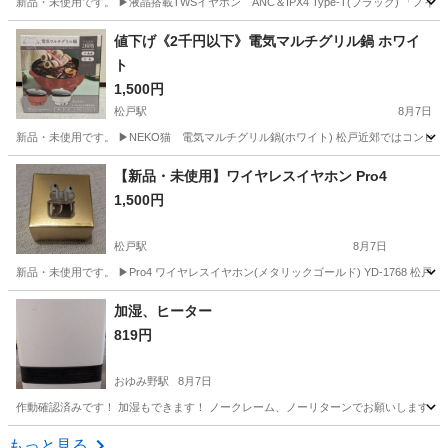
新品・未使用です。 ▶液晶搭載TWSイヤホン ANC＆IPX4 Type-T(ブラック) 
千葉
松戸市
松戸駅
オーディオ
イヤホン
値下げ《2千円以下》電気マルチグリル鍋 ホワイ
ト
1,500円
松戸駅
8月7日
新品・未使用です。 ▶NEKO猫 電気マルチグリル鍋(ホワイト) 松戸近郊ではコンビ
千葉
松戸市
松戸駅
キッチン家電
【新品・未使用】ワイヤレスイヤホン Pro4
1,500円
松戸駅
8月7日
新品・未使用です。 ▶Pro4 ワイヤレスイヤホン(メタリックゴールド) YD-1768 
千葉
松戸市
松戸駅
オーディオ
Pro
加湿、ヒーター
819円
おゆみ野駅
8月7日
作動確認済みです！ 加湿もできます！ ノークレーム、ノーリターンでお願いします！
千葉
千葉市
おゆみ野駅
季節、空調家電
もっと見る