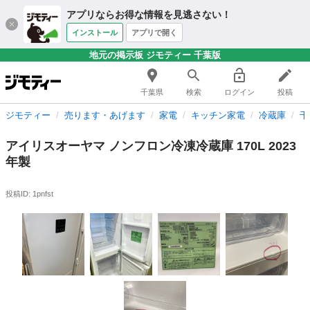
アプリならお得な情報を見逃さない！
インストール
アプリで開く
地元の掲示板 ジモティー 千葉版
千葉県
検索
ログイン
投稿
ジモティー
売ります・あげます
家電
キッチン家電
冷蔵庫
千
アイリスオーヤマ ノンフロン冷凍冷蔵庫 170L 2023
年製
投稿ID: 1pnfst