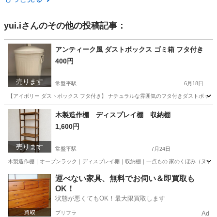
yui.i
さんのその他の投稿記事：
アンティーク風 ダストボックス ゴミ箱 フタ付き
400円
売ります
常盤平駅
6月18日
【アイボリー ダストボックス フタ付き】 ナチュラルな雰囲気のフタ付きダストボック
千葉
松戸市
常盤平駅
インテリア雑貨/小物
木製造作棚 ディスプレイ棚 収納棚
1,600円
売ります
常盤平駅
7月24日
木製造作棚｜オープンラック｜ディスプレイ棚｜収納棚｜一点もの 家のくぼみ（ヌック
千葉
松戸市
常盤平駅
収納家具
ディスプレイ
運べない家具、無料でお伺い＆即買取も
OK！
状態が悪くてもOK！最大限買取します
プリフラ
Ad