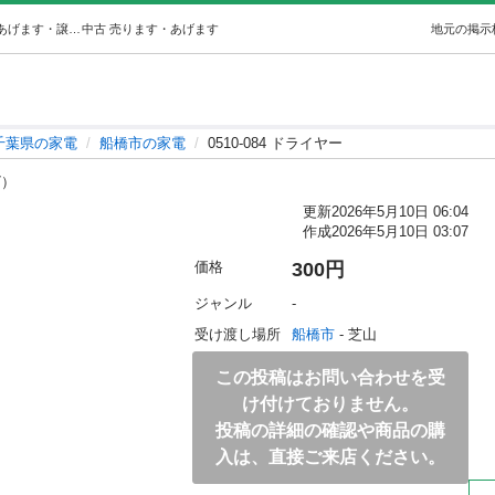
0510-084 ドライヤー (ジモスポ船橋) 船橋の家電の中古あげます・譲ります｜ジモティーで不用品の処分
中古
売ります・あげます
地元の掲示
千葉県の家電
船橋市の家電
0510-084 ドライヤー
7）
更新
2026年5月10日 06:04
作成
2026年5月10日 03:07
価格
300円
ジャンル
-
受け渡し場所
船橋市
 - 芝山
この投稿はお問い合わせを受
け付けておりません。
投稿の詳細の確認や商品の購
入は、直接ご来店ください。