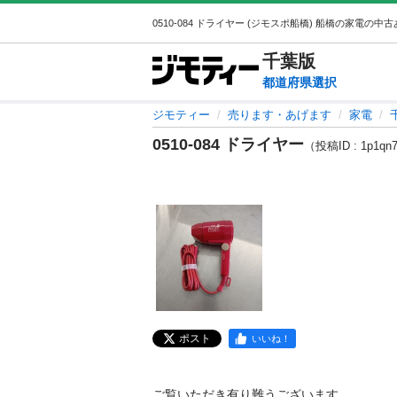
千葉
版
都道府県選択
ジモティー
売ります・あげます
家電
0510-084 ドライヤー
（投稿ID : 1p1qn
ポスト
いいね！
ご覧いただき有り難うございます。
