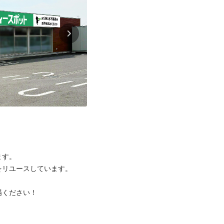
。

ユースしています。

ださい！


