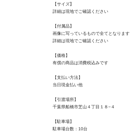
【サイズ】

詳細は現地でご確認ください

【付属品】

画像に写っているもので全てとなります

詳細は現地でご確認ください

【価格】

有償の商品は消費税込みです

【⽀払い⽅法】

当⽇現⾦払い他

【引渡場所】

千葉県船橋市芝山４丁目１８−４

【駐⾞場】

駐車場台数：10台
