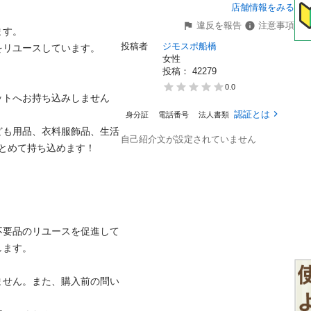
店舗情報をみる
違反を報告
注意事項
。

投稿者
ジモスポ船橋
ユースしています。

女性
投稿： 
42279
0.0
ットへお持ち込みしません
認証とは
身分証
電話番号
法人書類
ども用品、衣料服飾品、生活
自己紹介文が設定されていません
めて持ち込めます！

不要品のリユースを促進して
。

ません。また、購入前の問い