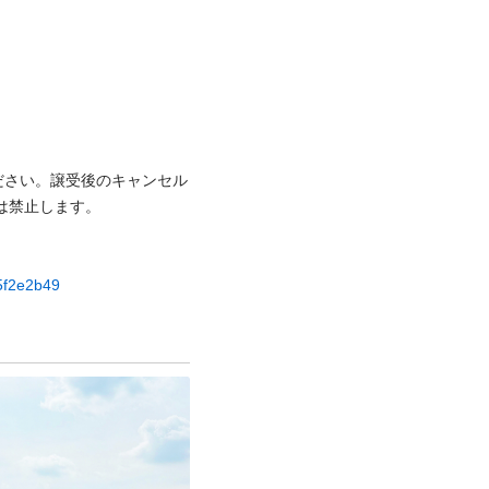
ださい。譲受後のキャンセル
⽌します。

b5f2e2b49