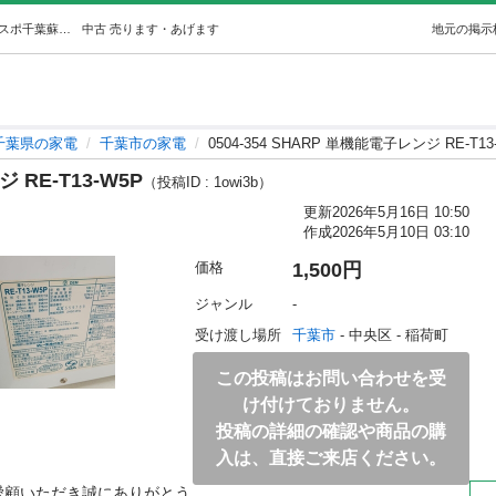
0504-354 SHARP 単機能電子レンジ RE-T13-W5P (ジモスポ千葉蘇我店) 千葉の家電の中古あげます・譲ります｜ジモティーで不用品の処分
中古
売ります・あげます
地元の掲示
千葉県の家電
千葉市の家電
0504-354 SHARP 単機能電子レンジ RE-T13
 RE-T13-W5P
（投稿ID : 1owi3b）
更新
2026年5月16日 10:50
作成
2026年5月10日 03:10
価格
1,500円
ジャンル
-
受け渡し場所
千葉市
 - 中央区
 - 稲荷町
この投稿はお問い合わせを受
け付けておりません。
投稿の詳細の確認や商品の購
入は、直接ご来店ください。
愛顧いただき誠にありがとう