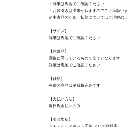
・詳細は現地でご確認ください

・お値引きは出来かねますのでご了承願います
※中古品のため、状態についてはご理解の上、
【サイズ】

詳細は現地でご確認ください

【付属品】

画像に写っているもので全てとなります

詳細は現地でご確認ください

【価格】

有償の商品は消費税込みです

【⽀払い⽅法】

当⽇現⾦払いのみ

【引渡場所】

ジモテイースポット千葉 アリオ蘇我店
