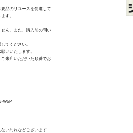
不要品のリユースを促進して
。

ません。また、購入前の問い
てください。

いいたします。

、ご来店いただいた順番でお
5P

ない汚れなどございます
