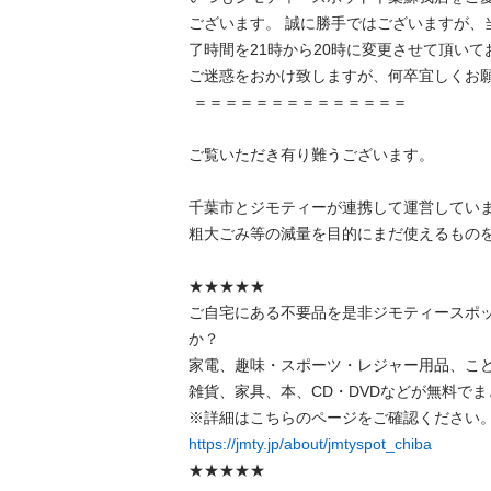
ございます。 誠に勝手ではございますが、当
了時間を21時から20時に変更させて頂いて
ご迷惑をおかけ致しますが、何卒宜しくお願い
 ＝＝＝＝＝＝＝＝＝＝＝＝＝＝ 

ご覧いただき有り難うございます。

千葉市とジモティーが連携して運営しています
粗⼤ごみ等の減量を⽬的にまだ使えるものをリ
★★★★★

ご自宅にある不要品を是非ジモティースポ
か？

家電、趣味・スポーツ・レジャー用品、こ
雑貨、家具、本、CD・DVDなどが無料でまと
https://jmty.jp/about/jmtyspot_chiba
★★★★★
