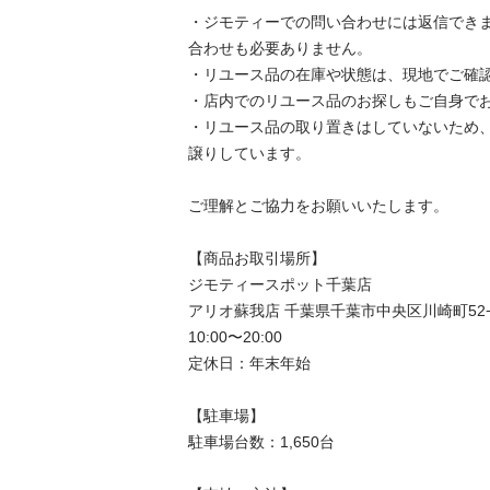
・ジモティーでの問い合わせには返信でき
合わせも必要ありません。

・リユース品の在庫や状態は、現地でご確認
・店内でのリユース品のお探しもご自身でお
・リユース品の取り置きはしていないため
譲りしています。

ご理解とご協力をお願いいたします。

【商品お取引場所】

ジモティースポット千葉店

アリオ蘇我店 千葉県千葉市中央区川崎町52−7
10:00〜20:00

定休日：年末年始

【駐⾞場】

駐車場台数：1,650台
