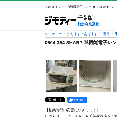
千葉
版
都道府県選択
ジモティー
売ります・あげます
家電
0504-354 SHARP 単機能電子レンジ
ポスト
いいね！
【営業時間の変更につきまして】 

いつもジモティースポット千葉蘇我店をご