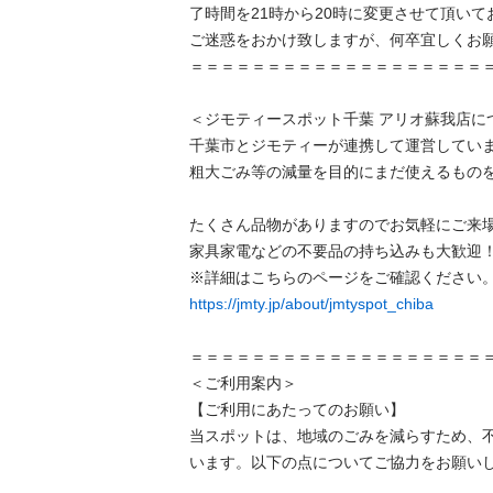
了時間を21時から20時に変更させて頂い
ご迷惑をおかけ致しますが、何卒宜しくお願
＝＝＝＝＝＝＝＝＝＝＝＝＝＝＝＝＝＝＝＝
＜ジモティースポット千葉 アリオ蘇我店につ
千葉市とジモティーが連携して運営していま
粗⼤ごみ等の減量を⽬的にまだ使えるものを
たくさん品物がありますのでお気軽にご来場
家具家電などの不要品の持ち込みも大歓迎！
https://jmty.jp/about/jmtyspot_chiba
＝＝＝＝＝＝＝＝＝＝＝＝＝＝＝＝＝＝＝＝
＜ご利用案内＞

【ご利用にあたってのお願い】

当スポットは、地域のごみを減らすため、
います。以下の点についてご協力をお願いし