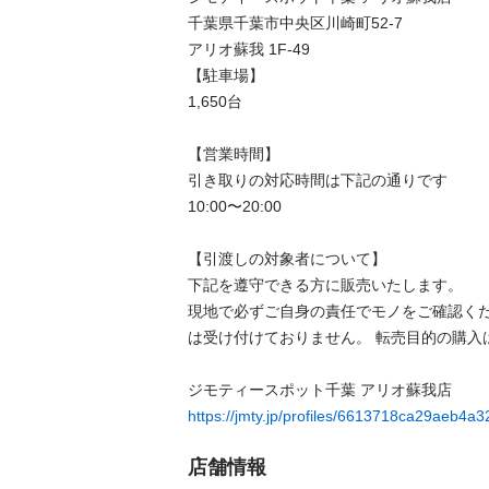
千葉県千葉市中央区川崎町52-7

アリオ蘇我 1F-49

【駐⾞場】

1,650台

【営業時間】

引き取りの対応時間は下記の通りです

10:00〜20:00

【引渡しの対象者について】

下記を遵守できる⽅に販売いたします。

現地で必ずご⾃⾝の責任でモノをご確認く
は受け付けておりません。 転売⽬的の購⼊は禁
https://jmty.jp/profiles/6613718ca29aeb4a
店舗情報