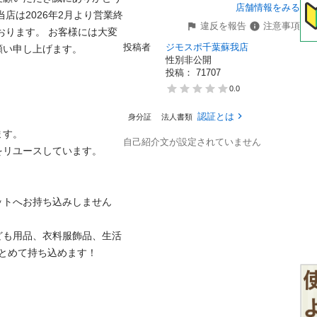
店舗情報をみる
店は2026年2月より営業終
違反を報告
注意事項
おります。 お客様には大変
投稿者
ジモスポ千葉蘇我店
申し上げます。 　　

性別非公開
投稿： 
71707
0.0
認証とは
身分証
法人書類
。

自己紹介文が設定されていません
ユースしています。

ットへお持ち込みしません
ども用品、衣料服飾品、生活
めて持ち込めます！
