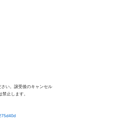
ださい。譲受後のキャンセル
⽌します。

3275d40d