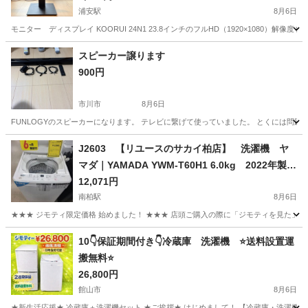
浦安駅
8月6日
モニター ディスプレイ KOORUI 24N1 23.8インチのフルHD（1920×1080）
千葉
浦安市
浦安駅
その他
スピーカー譲ります
900円
市川市
8月6日
FUNLOGYのスピーカーになります。 テレビに繋げて使っていました。 とくには問題
千葉
市川市
オーディオ
J2603 【リユースのサカイ柏店】 洗濯機 ヤ
マダ｜YAMADA YWM-T60H1 6.0kg 2022年製
動作確認 クリーニング済み 参考価格 32,390円
12,071円
南柏駅
8月6日
★★★ ジモティ限定価格 始めました！ ★★★ 店頭ご購入の際に「ジモティを見た」と
千葉
柏市
南柏駅
生活家電
YAMADA
10👇保証期間付き👇冷蔵庫 洗濯機 ⭐️送料設置運
搬無料⭐️
26,800円
館山市
8月6日
★新生活応援★ 冷蔵庫＋洗濯機セット ★ご挨拶★ はじめまして！ 【冷蔵庫・洗濯機セット