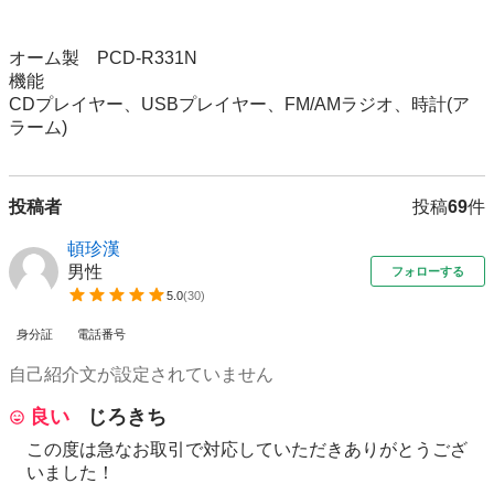
オーム製　PCD-R331N

機能

CDプレイヤー、USBプレイヤー、FM/AMラジオ、時計(ア
ラーム)
投稿者
投稿
69
件
頓珍漢
男性
フォローする
5.0
(
30
)
身分証
電話番号
自己紹介文が設定されていません
良い
じろきち
この度は急なお取引で対応していただきありがとうござ
いました！