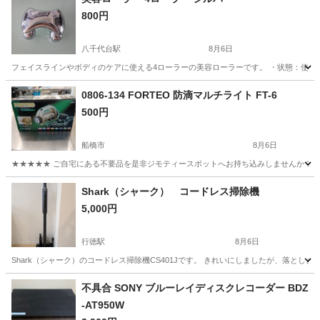
800円
八千代台駅
8月6日
フェイスラインやボディのケアに使える4ローラーの美容ローラーです。 ・状態：使用感
千葉
習志野市
八千代台駅
美容家電
0806-134 FORTEO 防滴マルチライト FT-6
500円
船橋市
8月6日
★★★★★ ご自宅にある不要品を是非ジモティースポットへお持ち込みしませんか？ 家
千葉
船橋市
オーディオ
現地
Shark（シャーク） コードレス掃除機
5,000円
行徳駅
8月6日
Shark（シャーク）のコードレス掃除機CS401Jです。 きれいにしましたが、落とし
千葉
市川市
行徳駅
生活家電
不具合 SONY ブルーレイディスクレコーダー BDZ
-AT950W