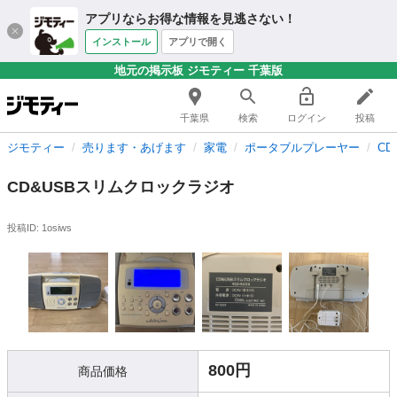
アプリならお得な情報を見逃さない！
インストール
アプリで開く
地元の掲示板 ジモティー 千葉版
千葉県
検索
ログイン
投稿
ジモティー
売ります・あげます
家電
ポータブルプレーヤー
C
CD&USBスリムクロックラジオ
投稿ID: 1osiws
800円
商品価格