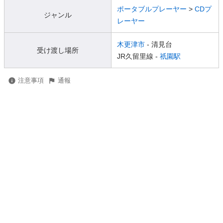
ポータブルプレーヤー
>
CDプ
ジャンル
レーヤー
木更津市
- 清見台
受け渡し場所
JR久留里線 -
祇園駅
注意事項
通報