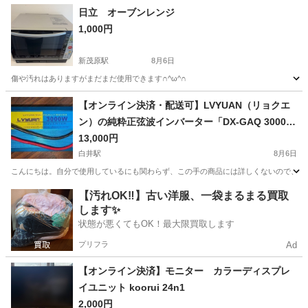
茨城
常陸大宮市
静駅
その他
日立 オーブンレンジ
1,000円
新茂原駅
8月6日
傷や汚れはありますがまだまだ使用できます∩^ω^∩
千葉
茂原市
新茂原駅
キッチン家電
【オンライン決済・配送可】LVYUAN（リョクエ
ン）の純粋正弦波インバーター「DX-GAQ 3000
W」
13,000円
白井駅
8月6日
こんにちは。自分で使用しているにも関わらず、この手の商品には詳しくないので、ネット上に
千葉
白井市
白井駅
その他
キッチンカー
【汚れOK‼️】古い洋服、一袋まるまる買取
します✨
状態が悪くてもOK！最大限買取します
プリフラ
Ad
【オンライン決済】モニター カラーディスプレ
イユニット koorui 24n1
2,000円