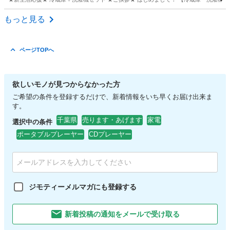
千葉
館山市
キッチン家電
セット
もっと見る
ページTOPへ
欲しいモノが見つからなかった方
ご希望の条件を登録するだけで、新着情報をいち早くお届け出来ま
す。
千葉県
売ります・あげます
家電
選択中の条件
ポータブルプレーヤー
CDプレーヤー
ジモティーメルマガにも登録する
新着投稿の通知をメールで受け取る