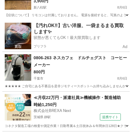
3,900円
新八柱駅
8月6日
【症状について】 リモコンは付属しておりません。 電源を接続すると、写真のような表
千葉
松戸市
新八柱駅
映像プレーヤー、レコーダー
DVD
【汚れOK‼️】古い洋服、一袋まるまる買取
します✨
状態が悪くてもOK！最大限買取します
プリフラ
Ad
0806-263 ネスカフェ ドルチェグスト コーヒー
メーカー
800円
千葉市
8月6日
★★★★★ ご自宅にある不要品を是非ジモティースポットへお持ち込みしませんか？ 家
千葉
千葉市
キッチン家電
ドルチェグスト
≪月収22万円・派遣社員≫機械操作・製造補助
時給1,250円
株式会社BREXA Next
茨城県 静駅
提携サイト
コネクタ製造工場の検査や測定作業！日勤専属＆土日祝休み＆年間休日128日★クリーン