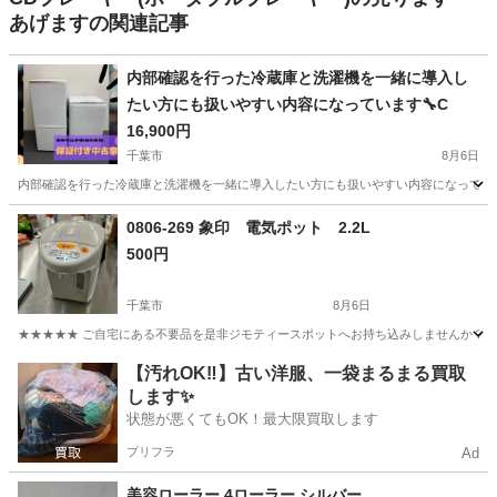
あげますの関連記事
内部確認を行った冷蔵庫と洗濯機を一緒に導入し
たい方にも扱いやすい内容になっています🔧C
16,900円
千葉市
8月6日
内部確認を行った冷蔵庫と洗濯機を一緒に導入したい方にも扱いやすい内容になっています
千葉
千葉市
生活家電
TWINBIRD
0806-269 象印 電気ポット 2.2L
500円
千葉市
8月6日
★★★★★ ご自宅にある不要品を是非ジモティースポットへお持ち込みしませんか？ 家
千葉
千葉市
キッチン家電
象印
【汚れOK‼️】古い洋服、一袋まるまる買取
します✨
状態が悪くてもOK！最大限買取します
プリフラ
Ad
美容ローラー 4ローラー シルバー