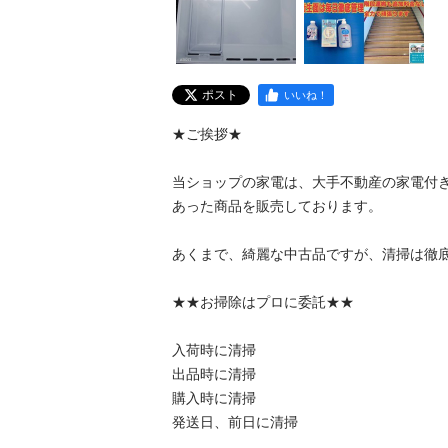
ポスト
いいね！
★ご挨拶★

当ショップの家電は、大手不動産の家電付
あった商品を販売しております。

あくまで、綺麗な中古品ですが、清掃は徹底
★★お掃除はプロに委託★★

入荷時に清掃

出品時に清掃

購入時に清掃

発送日、前日に清掃
