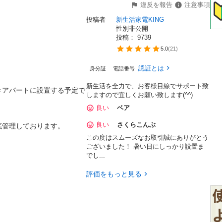
違反を報告
注意事項
投稿者
新生活家電KING
性別非公開
投稿： 
9739
5.0
(
21
)
認証とは
身分証
電話番号
新生活を全力で、お客様目線でサポート致
きアパートに設置する予定で
しますので宜しくお願い致します(^^)
良い
ベア
良い
さくらこんぶ
管理しております。

この度はスムーズなお取引誠にありがとう
ございました！ 暑い日にしっかり設置ま
でし...
評価をもっと見る