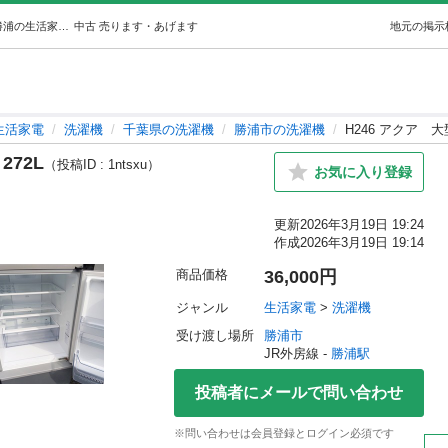
H246 アクア大型冷蔵庫 3ドア272L (新生活家電KING) 勝浦の生活家電《洗濯機》の中古あげます・譲ります｜ジモティーで不用品の処分
中古
売ります・あげます
地元の掲示
生活家電
洗濯機
千葉県の洗濯機
勝浦市の洗濯機
H246 アクア 大
272L
（投稿ID : 1ntsxu）
お気に入り登録
更新
2026年3月19日 19:24
作成
2026年3月19日 19:14
商品価格
36,000円
ジャンル
生活家電
 > 
洗濯機
受け渡し場所
勝浦市
JR外房線 - 
勝浦駅
投稿者にメールで問い合わせ
※問い合わせは会員登録とログイン必須です