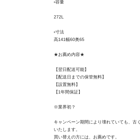
▫️容量　　　

272L

▫️寸法　 　  　

高141幅60奥65

★お薦め内容★

【翌日配送可能】

【配送日までの保管無料】

【設置無料】

【1年間保証】　

※業界初？

キャンペーン期間により壊れていても、古
いたします。

買い替えの方には、お薦めです。
