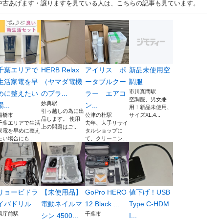
. 千葉 中古あげます・譲りますを見ている人は、こちらの記事も見ています。
千葉エリアで
HERB Relax
アイリス ポ
新品未使用空
生活家電を早
（ヤマダ電機
ータブルクー
調服
市川真間駅
めに整えたい
のプラ...
ラー エアコ
空調服、男女兼
妙典駅
場...
ン...
用！新品未使用、
引っ越しの為に出
船橋市
公津の杜駅
サイズXL.4...
品します。 使用
千葉エリアで生活
去年、大手リサイ
上の問題はご...
家電を早めに整え
タルショップに
たい場合にも...
て、クリーニン...
リョービドラ
【未使用品】
GoPro HERO
値下げ！USB
イバドリル
電動ネイルマ
12 Black ...
Type C-HDM
県庁前駅
千葉市
シン 4500...
I...