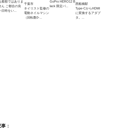
先着順ではありま
GoPro HERO12 B
千葉市
西船橋駅
せん ご都合の良
lack 限定バ...
ネイリスト監修の
Type-CからHDMI
い日時をい...
電動ネイルマシン
に変換するアダプ
（回転数0-...
タ。...
記事：