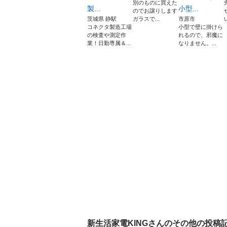
別のものに買えた
製...
小型...
のでお譲りします
茨城県 静駅
ガラスで...
市原市
コネクタ製造工場
小型で壁に掛けら
の検査や測定作
れるので、邪魔に
業！日勤専属＆...
なりません。...
新生活家電KING
さんのその他の投稿