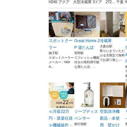
H246 アクア 大型冷蔵庫 3ドア 272..
スポットクー
Great Home J
冷蔵庫
大森台駅
ラー
P 湯たんぽ
取りにきていただ
銚子駅
菅野駅
ける方限定で無料
スポットクーラー
リフレッシュ機能
でお譲り致し...
メーカー : YAM
付きの再利用可能
A...
な湯たんぽ。...
≪月収22万
ソープディス
空気清浄機
円・派遣社員
ペンサー
新品・未使
南行徳駅
≫機械操作・
用 壁かけ