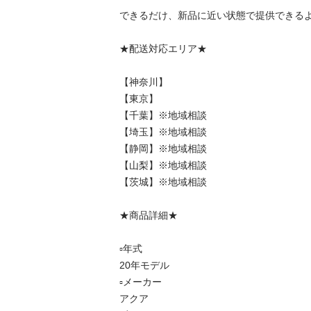
できるだけ、新品に近い状態で提供できるよ
★配送対応エリア★

【神奈川】

【東京】

【千葉】※地域相談

【埼玉】※地域相談

【静岡】※地域相談

【山梨】※地域相談

【茨城】※地域相談

★商品詳細★

▫️年式　　

20年モデル

▫️メーカー   

アクア
