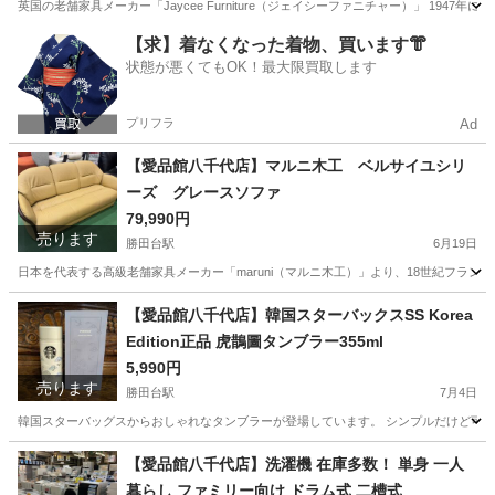
英国の老舗家具メーカー「Jaycee Furniture（ジェイシーファニチャー）」 19
千葉
八千代市
勝田台駅
収納家具
商品
【求】着なくなった着物、買います👘
状態が悪くてもOK！最大限買取します
プリフラ
Ad
【愛品館八千代店】マルニ木工 ベルサイユシリ
ーズ グレースソファ
79,990円
売ります
勝田台駅
6月19日
日本を代表する高級老舗家具メーカー「maruni（マルニ木工）」より、18世紀フラン
千葉
八千代市
勝田台駅
ソファ
商品
【愛品館八千代店】韓国スターバックスSS Korea
Edition正品 虎鵲圖タンブラー355ml
5,990円
売ります
勝田台駅
7月4日
韓国スターバッグスからおしゃれなタンブラーが登場しています。 シンプルだけど可愛くて使いやすいデ
千葉
八千代市
勝田台駅
食器
商品
【愛品館八千代店】洗濯機 在庫多数！ 単身 一人
暮らし ファミリー向け ドラム式 二槽式