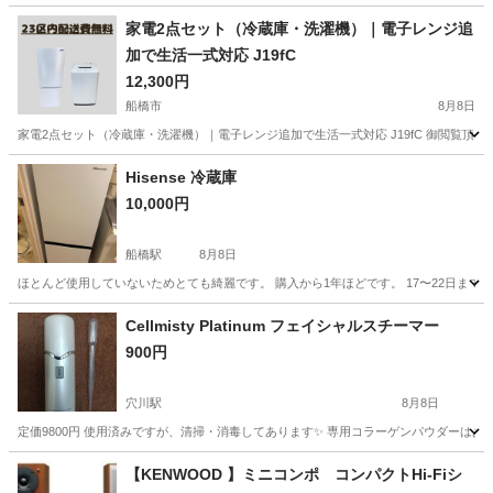
家電2点セット（冷蔵庫・洗濯機）｜電子レンジ追
加で生活一式対応 J19fC
12,300円
船橋市
8月8日
家電2点セット（冷蔵庫・洗濯機）｜電子レンジ追加で生活一式対応 J19fC 御閲覧頂
千葉
船橋市
キッチン家電
Comfee
Hisense 冷蔵庫
10,000円
船橋駅
8月8日
ほとんど使用していないためとても綺麗です。 購入から1年ほどです。 17〜22日ま
千葉
船橋市
船橋駅
キッチン家電
Cellmisty Platinum フェイシャルスチーマー
900円
穴川駅
8月8日
定価9800円 使用済みですが、清掃・消毒してあります✨ 専用コラーゲンパウダーはあ
千葉
千葉市
穴川駅
美容家電
フェイシャルスチーマー
【KENWOOD 】ミニコンポ コンパクトHi-Fiシ