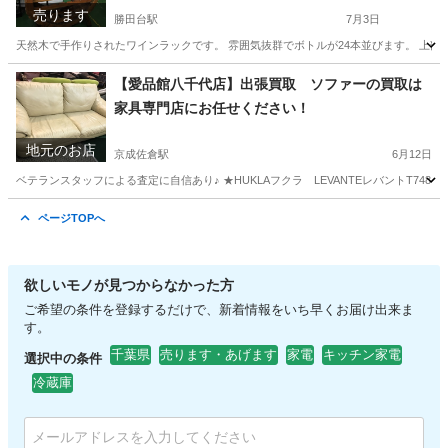
売ります
勝田台駅
7月3日
天然木で手作りされたワインラックです。 雰囲気抜群でボトルが24本並びます。 上部にワ
千葉
八千代市
勝田台駅
収納家具
千葉
印西市
【愛品館八千代店】出張買取 ソファーの買取は
家具専門店にお任せください！
千葉ニュータウン中央駅
収納家具
商品
地元のお店
京成佐倉駅
6月12日
ベテランスタッフによる査定に自信あり♪ ★HUKLAフクラ LEVANTEレバントT748
千葉
佐倉市
京成佐倉駅
リサイクルショップ
千葉
ページTOPへ
佐倉市
京成佐倉駅
リサイクルショップ
買取
欲しいモノが見つからなかった方
ご希望の条件を登録するだけで、新着情報をいち早くお届け出来ま
す。
千葉県
売ります・あげます
家電
キッチン家電
選択中の条件
冷蔵庫