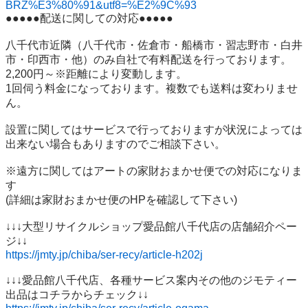
BRZ%E3%80%91&utf8=%E2%9C%93
●●●●●配送に関しての対応●●●●●

八千代市近隣（八千代市・佐倉市・船橋市・習志野市・白井
市・印西市・他）のみ自社で有料配送を行っております。

2,200円～※距離により変動します。

1回伺う料金になっております。複数でも送料は変わりませ
ん。

設置に関してはサービスで行っておりますが状況によっては
出来ない場合もありますのでご相談下さい。

※遠方に関してはアートの家財おまかせ便での対応になりま
す

(詳細は家財おまかせ便のHPを確認して下さい)

↓↓↓大型リサイクルショップ愛品館八千代店の店舗紹介ペー
https://jmty.jp/chiba/ser-recy/article-h202j
↓↓↓愛品館八千代店、各種サービス案内その他のジモティー