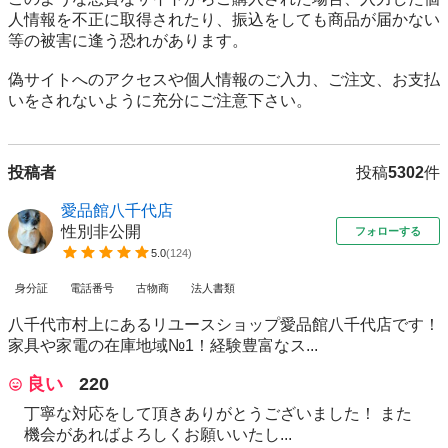
人情報を不正に取得されたり、振込をしても商品が届かない
等の被害に逢う恐れがあります。

偽サイトへのアクセスや個人情報のご入力、ご注文、お支払
いをされないように充分にご注意下さい。
投稿者
投稿
5302
件
愛品館八千代店
性別非公開
フォローする
5.0
(
124
)
身分証
電話番号
古物商
法人書類
八千代市村上にあるリユースショップ愛品館八千代店です！
家具や家電の在庫地域№1！経験豊富なス...
良い
220
丁寧な対応をして頂きありがとうございました！ また
機会があればよろしくお願いいたし...