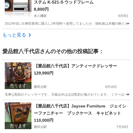
ステム K-521-S ウッドフレーム
8,800円
本八幡駅
8月8日
2012年頃に仕事部屋用に購入し2年弱時々使用してましたが、移転後は本棚の飾りと化
千葉
市川市
本八幡駅
オーディオ
もっと見る
愛品館八千代店
さんのその他の投稿記事：
【愛品館八千代店】アンティークドレッサー
129,990円
売ります
勝田台駅
6月16日
見事な彫刻のドレッサーです。 天板以外はほぼ彫刻が施されています。 ミラーは一体型で取
千葉
八千代市
勝田台駅
ドレッサー
商品
【愛品館八千代店】Jaycee Furniture ジェイシ
ーファニチャー ブックケース キャビネット
110,000円
売ります
勝田台駅
7月18日