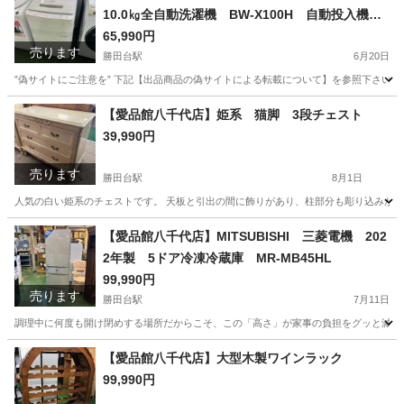
10.0㎏全自動洗濯機 BW-X100H 自動投入機能
付き
65,990円
売ります
勝田台駅
6月20日
”偽サイトにご注意を” 下記【出品商品の偽サイトによる転載について】を参照下さい。
千葉
八千代市
勝田台駅
生活家電
商品
【愛品館八千代店】姫系 猫脚 3段チェスト
39,990円
売ります
勝田台駅
8月1日
人気の白い姫系のチェストです。 天板と引出の間に飾りがあり、柱部分も彫り込みがあります
千葉
八千代市
勝田台駅
収納家具
商品
【愛品館八千代店】MITSUBISHI 三菱電機 202
2年製 5ドア冷凍冷蔵庫 MR-MB45HL
99,990円
売ります
勝田台駅
7月11日
調理中に何度も開け閉めする場所だからこそ、この「高さ」が家事の負担をグッと減らし
千葉
八千代市
勝田台駅
キッチン家電
商品
【愛品館八千代店】大型木製ワインラック
99,990円