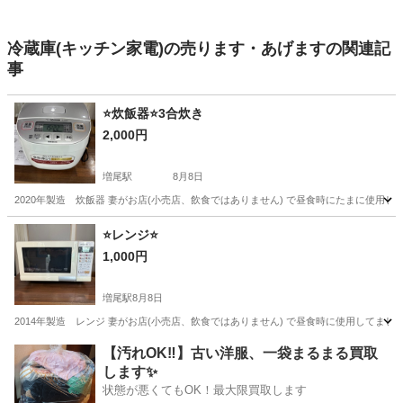
冷蔵庫(キッチン家電)の売ります・あげますの関連記
事
⭐️炊飯器⭐️3合炊き
2,000円
増尾駅
8月8日
2020年製造 炊飯器 妻がお店(小売店、飲食ではありません) で昼食時にたまに使用し
千葉
柏市
増尾駅
キッチン家電
⭐️レンジ⭐️
1,000円
増尾駅
8月8日
2014年製造 レンジ 妻がお店(小売店、飲食ではありません) で昼食時に使用してまし
千葉
柏市
増尾駅
キッチン家電
【汚れOK‼️】古い洋服、一袋まるまる買取
します✨
状態が悪くてもOK！最大限買取します