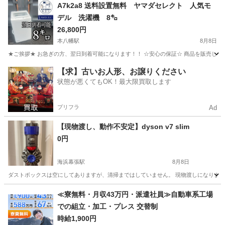
千葉
市川市
本八幡駅
生活家電
ショップ
A7k2a8 送料設置無料 ヤマダセレクト 人気モ
デル 洗濯機 8㌔
26,800円
本八幡駅
8月8日
★ご挨拶★ お急ぎの方、翌日到着可能になります！！ ☆安心の保証☆ 商品を販売して
千葉
市川市
本八幡駅
生活家電
ショップ
【求】古いお人形、お譲りください
状態が悪くてもOK！最大限買取します
プリフラ
Ad
【現物渡し、動作不安定】dyson v7 slim
0円
海浜幕張駅
8月8日
ダストボックスは空にしてありますが、清掃まではしていません。 現物渡しになります。
千葉
千葉市
海浜幕張駅
生活家電
≪寮無料・月収43万円・派遣社員≫自動車系工場
での組立・加工・プレス 交替制
時給1,900円