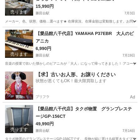
15,990円
売ります
勝田台駅
7月3日
メーカー、色、状態、価格…選べます★ 在庫状況、在庫金額は変動致します。お問い合わせ下さい！ ※画像
千葉
八千代市
勝田台駅
生活家電
商品
【愛品館八千代店】YAMAHA P37EBR 大人のピ
アニカ
6,990円
売ります
勝田台駅
7月19日
音楽の授業で吹いた懐かしのピアニカが「大人」になって帰ってきました！ アコーディ
千葉
八千代市
勝田台駅
鍵盤楽器、ピアノ
ピアニカ
【求】古いお人形、お譲りください
状態が悪くてもOK！最大限買取します
プリフラ
Ad
【愛品館八千代店】タクボ物置 グランプレステ
ージGP-156CT
49,990円
売ります
勝田台駅
7月14日
タクボ物置のグランプレステージGP-156CTです。 長物が縦に置ける縦置きタイプです