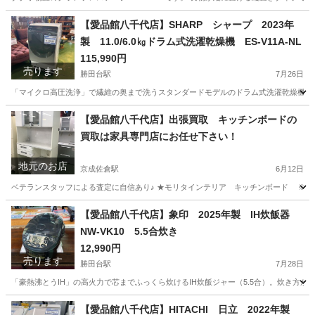
千葉
八千代市
勝田台駅
収納家具
商品
【愛品館八千代店】SHARP シャープ 2023年
製 11.0/6.0㎏ドラム式洗濯乾燥機 ES-V11A-NL
115,990円
売ります
勝田台駅
7月26日
「マイクロ高圧洗浄」で繊維の奥まで洗うスタンダードモデルのドラム式洗濯乾燥機。直
千葉
八千代市
勝田台駅
生活家電
商品
【愛品館八千代店】出張買取 キッチンボードの
買取は家具専門店にお任せ下さい！
地元のお店
京成佐倉駅
6月12日
ベテランスタッフによる査定に自信あり♪ ★モリタインテリア キッチンボード ※使用感
千葉
佐倉市
京成佐倉駅
リサイクルショップ
千葉
【愛品館八千代店】象印 2025年製 IH炊飯器
NW-VK10 5.5合炊き
佐倉市
京成佐倉駅
リサイクルショップ
買取
12,990円
売ります
勝田台駅
7月28日
「豪熱沸とうIH」の高火力で芯までふっくら炊けるIH炊飯ジャー（5.5合）。炊き方が
千葉
八千代市
勝田台駅
キッチン家電
商品
【愛品館八千代店】HITACHI 日立 2022年製