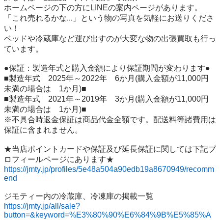
ホームページの下の方にLINEの案内ページがあります。

「これ売れるかな...」という物の写真を気軽にお送りくださ
い！

ベッドや冷蔵庫など運び出すのが大変な物の出張買取も行っ
ています。

●保証：製造年式と購入金額により保証期間が変わります●

■製造年式　2025年～2022年　6か月(購入金額が11,000円
未満の場合は　1か月)■

■製造年式　2021年～2019年　3か月(購入金額が11,000円
未満の場合は　1か月)■

※不具合時返金保証は商品代金全額です。配送料等諸費用は
保証に含まれません。

★当店ポイントカードや保証及び延長保証に関しては下記プ
https://jmty.jp/profiles/5e48a504a90edb19a8670949/recomm
end
https://jmty.jp/all/sale?
button=&keyword=%E3%80%90%E6%84%9B%E5%85%A