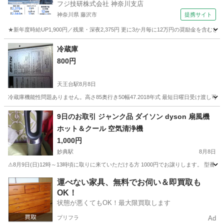
フジ技研株式会社 神奈川支店
神奈川県 藤沢市
提携サイト
★新年度時給UP1,900円／残業・深夜2,375円 更に3か月毎に12万円の奨励金を含む
神奈川
藤沢市
その他
冷蔵庫
800円
天王台駅
8月8日
冷蔵庫機能性問題ありません。高さ85奥行き50幅47.2018年式 最短日曜日受け渡し
千葉
我孫子市
天王台駅
キッチン家電
奥行き
9日のお取引 ジャンク品 ダイソン dyson 扇風機
ホット＆クール 空気清浄機
1,000円
妙典駅
8月8日
⚠8月9日(日)12時～13時頃に取りに来ていただける方 1000円でお譲りします。 型番 (品名): HP0
千葉
市川市
妙典駅
季節、空調家電
運べない家具、無料でお伺い＆即買取も
OK！
状態が悪くてもOK！最大限買取します
プリフラ
Ad