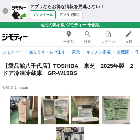
アプリならお得な情報を見逃さない！
インストール
アプリで開く
地元の掲示板 ジモティー 千葉版
千葉県
検索
ログイン
投稿
ジモティー
売ります・あげます
家電
キッチン家電
冷蔵庫
千
【愛品館八千代店】TOSHIBA 東芝 2025年製 2
ドア冷凍冷蔵庫 GR-W15BS
投稿ID: 1mvuxm