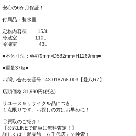
安心の6か月保証！

付属品：製氷皿

定格内容積　　 153L

冷蔵室　　　   110L

冷凍室　　　　  43L

■本体寸法：W479mm×D582mm×H1269mm■

■重量37㎏■

お問い合わせ番号 143-018768-003【愛八RZ】

店頭価格 31,990円(税込)

リユース＆リサイクル品につき、

１点限りです。お探しの方はお早めに！

〇買取のご紹介！

【公式LINEで簡単に無料査定！】

詳しくは「愛品館　八千代店」で検索！
