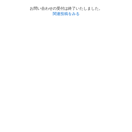
お問い合わせの受付は終了いたしました。
関連投稿をみる
初めての方へ
利用規約
プライバシーポリシー
プライバシー・ステートメント
健全化に資する運用方針
お問い合わせ
運営会社
サイトマップ
ご利用ガイド
フリーワードで探す
PC版で表示
都道府県選択
特定商取引法の表示
利用者情報の外部送信について
© 2011-
2026
Jmty, Inc.