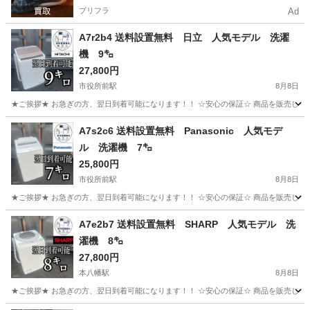
プリフラ
Ad
A7r2b4 送料設置無料 日立 人気モデル 洗濯
機 9㌔
27,800円
市役所前駅
8月8日
★ご挨拶★ お急ぎの方、翌日到着可能になります！！ ☆安心の保証☆ 商品を販売して
千葉
千葉市
市役所前駅
生活家電
ショップ
A7s2c6 送料設置無料 Panasonic 人気モデ
ル 洗濯機 7㌔
25,800円
市役所前駅
8月8日
★ご挨拶★ お急ぎの方、翌日到着可能になります！！ ☆安心の保証☆ 商品を販売して
千葉
千葉市
市役所前駅
生活家電
ショップ
A7e2b7 送料設置無料 SHARP 人気モデル 洗
濯機 8㌔
27,800円
本八幡駅
8月8日
★ご挨拶★ お急ぎの方、翌日到着可能になります！！ ☆安心の保証☆ 商品を販売して