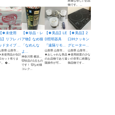
綺麗な珍しいお品
物です。 ...
【🍀未使用
【🍀珍品・レ
【🍀美品】LE
【🍀美品】2
品】リフレ パ
ア物】なめ猫
D照明器具
口IHクッキン
ッドタイプ ...
「なめんな
『遠隔リモ...
グヒーター...
山形県 山形市...
山形県 山形市...
山形県 山形市...
よ...
🍀未使用品が合計
🍀おしゃれな美品
🍀使用頻度の少な
神奈川県 横浜...
11セット有りま
のお品物であり遠
いの非常に綺麗な
🐱珍品の1点もの
す。 ...
隔操作が可...
御品物です...
です！ 🐱なめ猫
コレク...