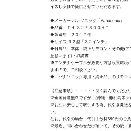
イスし安価で提供させていただきます。

◆メーカー パナソニック「Panasonic」

◆品番　ＴＨ-３２Ｅ３００ＨＴ

◆製造年　２０１７年

◆サイズ ３２型「３２インチ」

◆付属品　本体・純正リモコン・その他(ア
意願います)・取説書

※アンテナケーブルが必要な方は設置環境
ますので、ご相談下さい。

◆「パナソニック専用・純正品」のリモコンが
【注意事項】・・・・・良く読んでください。
💛全国発送無料ですが、(沖縄・離れ島等々)
💛お互い安心して取引する為、代引き発送
い。

なお、代引の場合、代引手数料390円のご負
💛最近、問い合わせだけ頂いて、その後、