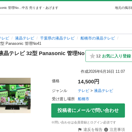
🍀【美品】デジタルハイビジョン液晶テレビ 32型 Panasonic 管理No41 (にゃんこ先生) 船橋のテレビ《液晶テレビ》の中古あげます・譲ります｜ジモティーで不用品の処分
中古
売ります・あげます
地元の掲示
テレビ
液晶テレビ
千葉県の液晶テレビ
船橋市の液晶テレビ
anasonic 管理No41
レビ 32型 Panasonic 管理No
12
お気に入り登録
作成
2026年6月16日 11:07
価格
14,500円
ジャンル
テレビ
 > 
液晶テレビ
受け渡し場所
船橋市
投稿者にメールで問い合わせ
※問い合わせは会員登録とログイン必須です
違反を報告
注意事項