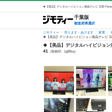
千葉
版
都道府県選択
ジモティー
売ります・あげます
家電
🍀【美品】デジタルハイビジョン液晶テレビ 32型 P
🍀【美品】デジタルハイビジョン液晶テ
41
（投稿ID : 1g89sq）