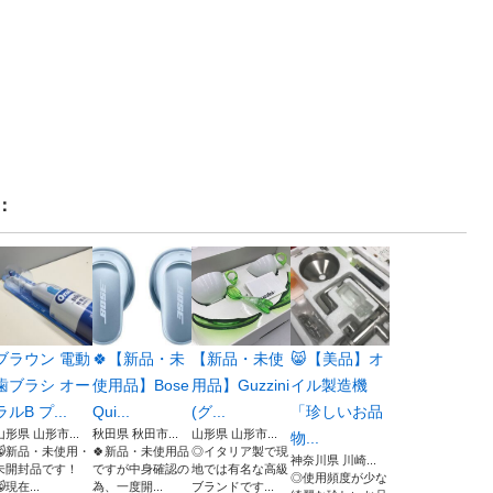
：
ブラウン 電動
🍀【新品・未
【新品・未使
😸【美品】オ
歯ブラシ オー
使用品】Bose
用品】Guzzini
イル製造機
ラルB プ...
Qui...
(グ...
「珍しいお品
山形県 山形市...
秋田県 秋田市...
山形県 山形市...
物...
😸新品・未使用・
🍀新品・未使用品
◎イタリア製で現
神奈川県 川崎...
未開封品です！
ですが中身確認の
地では有名な高級
◎使用頻度が少な
現在...
為、一度開...
ブランドです...