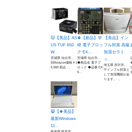
🐱【美品】AS
🍀【新品】学
【美品】イン
US TUF 650
研 電子ブロッ
フル対策 高級
W...
ク EX-...
加湿セラミ
宮城県 仙台市...
宮城県 仙台市...
ッ...
🐱Amazon価格￥1
◆商品名 電子ブ
埼玉県 所沢市...
5,980 税込 ...
ロック ◆品番 EX-
💛インフル対策と
6...
して加湿機能があ
ります。 ...
😸【🍀美品】
最新Windows
11...
岐阜県 岐阜市...