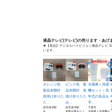
液晶テレビ(テレビ)の売ります・あげ
🍀【美品】デジタルハイビジョン液晶テレビ 3
います。
オレンジ色
ピンク色 新
冷蔵庫＋洗濯
新品未開封
品未開封 首
機セット｜高
首掛け折りた
掛け折りたた
年式の良品を
た...
み...
手...
稲毛海岸駅
稲毛海岸駅
千葉市
あ
多数在庫あり 1
冷蔵庫＋洗濯機セ