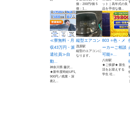
す
個：200円/個 5
ット｜高年式の良
個：1...
品を手頃な価...
≪寮無料・月
縦型エアコン
803 ⭐️色・メ
茂原駅
収43万円・派
ーカーご相談
縦型のエアコンに
遣社員≫自
可能⭐️...
なります。
八街駅
動...
★ご挨拶★ 新生
神奈川県 藤沢...
活をお迎えする
★新年度時給UP1,
学生 社...
900円／残業・深
夜2,...