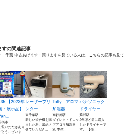
ますの関連記事
2... 千葉 中古あげます・譲りますを見ている人は、こちらの記事も見て
635 【2023年
レーザープリ
Toffy アロマ
パナソニック
製・展示品】
ンター
加湿器
ドライヤー
東千葉駅
南行徳駅
蘇我駅
Pan...
新しい複合機を購
ダイレクトドロッ
2年ほど前に購入
船橋市
入した為、出品さ
プアロマ加湿器
したドライヤーで
ご覧いただきあり
せていただき...
2L 本体...
す。 【傷...
がとうございま