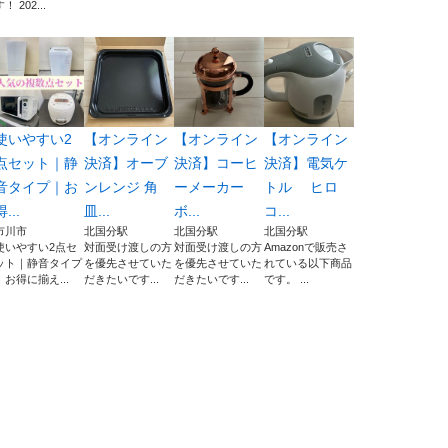
！ 202...
使いやすい2
【オンライン
【オンライン
【オンライン
点セット｜静
決済】オーブ
決済】コーヒ
決済】電気ケ
音タイプ｜お
ンレンジ 角
ーメーカー
トル ヒロ
得...
皿...
ボ...
コ...
市川市
北国分駅
北国分駅
北国分駅
使いやすい2点セ
対面受け渡しの方
対面受け渡しの方
Amazonで販売さ
ット｜静音タイプ
を優先させていた
を優先させていた
れている以下商品
｜お得に揃え...
だきたいです...
だきたいです...
です。 ...