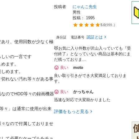
投稿者
にゃんこ先生
男性
投稿： 
1995
5.0
(
999..
)
認証とは
身分証
電話番号
であり、使用回数が少なく極
😻お気に入り件数が沢山入っていても『受
付終了』となっていない商品は基本的にま
いの一言です

だ残っておりま...
ます。

良い
moto
めます。

良い取り引きができ大変満足しておりま
り切れない汚れ等々がある事
す。
良い
かっちゃん
なのでHDD等々の録画機器
迅速な対応で大変助かりました
ー等々」は通常に使用が出来
評価をもっと見る
様々なので付属しておりませ
べして必要なケーブルをチョ