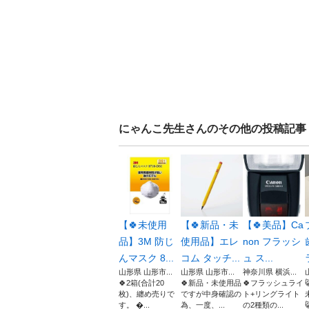
にゃんこ先生
さんのその他の投稿記事
【🍀未使用
【🍀新品・未
【🍀美品】Ca
品】3M 防じ
使用品】エレ
non フラッシ
んマスク 8...
コム タッチ...
ュ ス...
山形県 山形市...
山形県 山形市...
神奈川県 横浜...
🍀2箱(合計20
🍀新品・未使用品
🍀フラッシュライ
枚)、纏め売りで
ですが中身確認の
ト+リングライト
す。 ...
為、一度、...
の2種類の...
