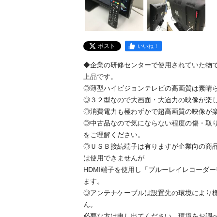
ポスト
いいね！
◆企業の研修センターで使用されていた物
上品です。

◎薄型ハイビジョンテレビの高画質は素晴らし
◎３２型なので大画面・大迫力の映像が楽しめ
◎消費電力も極わずかで超高画質の映像が楽し
◎中古品なので気にならない程度の傷・取
をご理解ください。

◎ＵＳＢ接続端子は有りますが企業向の商品
は使用できませんが

HDMI端子を使用し「ブルーレイレコーダ
ます。

◎アンテナケーブルは設置先の環境により
ん。

必要な方は申し出てください。環境をお調