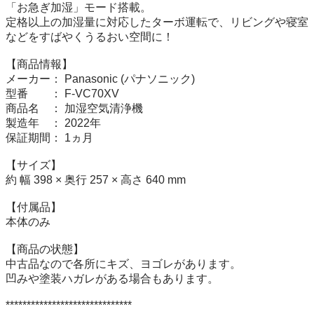
「お急ぎ加湿」モード搭載。

定格以上の加湿量に対応したターボ運転で、リビングや寝室
などをすばやくうるおい空間に！

【商品情報】

メーカー： Panasonic (パナソニック)

型番　　： F-VC70XV

商品名　： 加湿空気清浄機

製造年　： 2022年

保証期間： 1ヵ月

【サイズ】

約 幅 398 × 奥行 257 × 高さ 640 mm

【付属品】

本体のみ

【商品の状態】

中古品なので各所にキズ、ヨゴレがあります。

凹みや塗装ハガレがある場合もあります。

******************************
