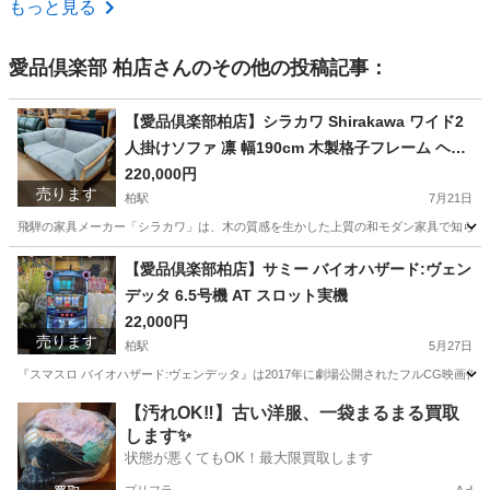
もっと見る
愛品倶楽部 柏店
さんのその他の投稿記事：
【愛品倶楽部柏店】シラカワ Shirakawa ワイド2
人掛けソファ 凛 幅190cm 木製格子フレーム ヘッ
ドレスト付 レッドオーク カバーリング
220,000円
売ります
柏駅
7月21日
飛騨の家具メーカー「シラカワ」は、木の質感を生かした上質の和モダン家具で知られる
千葉
柏市
柏駅
ソファ
【愛品倶楽部柏店】サミー バイオハザード:ヴェン
デッタ 6.5号機 AT スロット実機
22,000円
売ります
柏駅
5月27日
『スマスロ バイオハザード:ヴェンデッタ』は2017年に劇場公開されたフルCG映画作品
千葉
柏市
柏駅
その他
実機
【汚れOK‼️】古い洋服、一袋まるまる買取
します✨
状態が悪くてもOK！最大限買取します