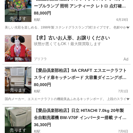
ーブルランプ 照明 アンティーク レトロ 点灯確認
済
88,000円
売ります
柏駅
6月19日
美しい光彩を楽しめる、1998年製 ステンドグラスランプ3灯タイプです。 色鮮やかな
千葉
柏市
柏駅
インテリア雑貨/小物
【求】古いお人形、お譲りください
状態が悪くてもOK！最大限買取します
プリフラ
Ad
【愛品倶楽部柏店】SA CRAFT エスエークラフト
スライド扉キッチンボード 大容量ダイニングボー
ド モイス加工
80,000円
売ります
柏駅
7月1日
国内メーカー、エスエークラフトの機能美あふれるキッチンボード。 上段のスライド扉
千葉
柏市
柏駅
収納家具
エスエークラフト
【愛品倶楽部柏店】日立 HITACHI 7.0kg 20年製
全自動洗濯機 BW-V70F インバーター搭載 ナイア
ガラビート洗浄
36,300円
売ります
柏駅
7月6日