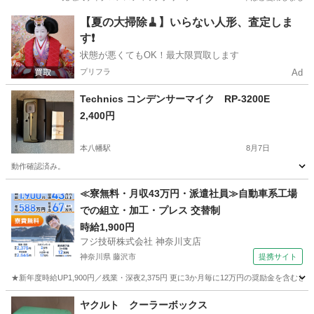
千葉
成田市
公津の杜駅
生活家電
【夏の大掃除🧹】いらない人形、査定しま
す❗️
状態が悪くてもOK！最大限買取します
プリフラ
Ad
Technics コンデンサーマイク RP-3200E
2,400円
本八幡駅
8月7日
動作確認済み。
千葉
市川市
本八幡駅
オーディオ
≪寮無料・月収43万円・派遣社員≫自動車系工場
での組立・加工・プレス 交替制
時給1,900円
フジ技研株式会社 神奈川支店
神奈川県 藤沢市
提携サイト
★新年度時給UP1,900円／残業・深夜2,375円 更に3か月毎に12万円の奨励金を含む
神奈川
藤沢市
その他
ヤクルト クーラーボックス