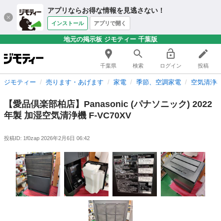
アプリならお得な情報を見逃さない！
インストール
アプリで開く
地元の掲示板 ジモティー 千葉版
千葉県
検索
ログイン
投稿
ジモティー
売ります・あげます
家電
季節、空調家電
空気清浄
【愛品倶楽部柏店】Panasonic (パナソニック) 2022
年製 加湿空気清浄機 F-VC70XV
投稿ID: 1f0zap
2026年2月6日 06:42