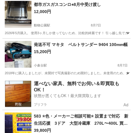
都市ガスガスコンロ⭐︎8月中受け渡し
12,000円
動物公園駅
8月7日
2026年5月購入。 使用3ヶ月しか使ってないため、比較的綺麗です！ 引っ越し先でガスコン
千葉
千葉市
動物公園駅
キッチン家電
発送不可 マキタ ベルトサンダー 9404 100mm幅
15,200円
小倉台駅
8月7日
2018年に購入しましたが、未開封で写真撮影のため開封しました。未使用のため、あえ
千葉
千葉市
小倉台駅
キッチン家電
ベルトサンダー
運べない家具、無料でお伺い＆即買取も
OK！
状態が悪くてもOK！最大限買取します
プリフラ
Ad
583 ⭐️色・メーカーご相談可能⭐️ 設置まで対応 新
生活応援 3ドア 大型冷蔵庫 270L〜400L 買い
替え
39,800円