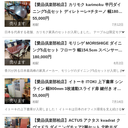
千葉
柏市
柏駅
ベッド
【愛品倶楽部柏店】カリモク karimoku 半円ダイ
ニング5点セット ディレトーレ×チターノ 幅180c
m 低め設計
55,000円
売ります
柏駅
7月12日
日本を代表する老舗、カリモク家具のセットが入荷しました。 テーブルは限定モデルの
千葉
柏市
柏駅
ダイニングセット
【愛品倶楽部柏店】モリシゲ MORISHIGE ダイニ
ング5点セット フローラ 幅154.5cm スペンサーチ
ェア4脚
180,000円
売ります
柏駅
8月2日
香川が誇る日本最高峰の家具メーカー、モリシゲのダイニング5点セットが入荷しました。
千葉
柏市
柏駅
ダイニングセット
【愛品倶楽部柏店】イトーキ ITOKI 上下書庫 シン
ライン 幅900mm 3枚連動スライド扉 鍵付き オフ
ィス収納
55,000円
売ります
柏駅
7月14日
イトーキの上下書庫が入荷しました！ イトーキは日本のオフィス環境を支え続ける信頼の
千葉
柏市
柏駅
オフィス用家具
【愛品倶楽部柏店】ACTUS アクタス kvadrat ク
ヴァドラ ダイニングチェア2脚セット 北欧モダン