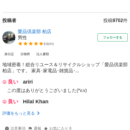
投稿者
投稿
9702
件
愛品倶楽部 柏店
男性
フォローする
5.0
(
84
)
身分証
古物商
法人書類
地域密着！総合リユース＆リサイクルショップ「愛品倶楽部
柏店」です。 家具･家電品･雑貨品･...
良い
ariri
この度はありがとうございました(*v.v)
良い
Hilal Khan
評価をもっと見る
注意事項
通報
お気に入り 8