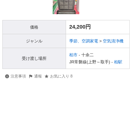
24,200円
価格
ジャンル
季節、空調家電
>
空気清浄機
柏市
- 十余二
受け渡し場所
JR常磐線(上野～取手) -
柏駅
注意事項
通報
お気に入り 8