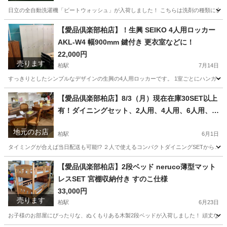
日立の全自動洗濯機「ビートウォッシュ」が入荷しました！ こちらは洗剤の種類に合わせ
千葉
柏市
柏駅
生活家電
ビート
【愛品倶楽部柏店】！生興 SEIKO 4人用ロッカー
AKL-W4 幅900mm 鍵付き 更衣室などに！
22,000円
売ります
柏駅
7月14日
すっきりとしたシンプルなデザインの生興の4人用ロッカーです。 1室ごとにハンガーパ
千葉
柏市
柏駅
オフィス用家具
【愛品倶楽部柏店】8/3（月）現在在庫30SET以上
有！ダイニングセット、2人用、4人用、6人用、円
卓、ベンチ…大量入荷中！
地元のお店
柏駅
6月1日
タイミングが合えば当日配送も可能!? ２人で使えるコンパクトダイニングSETから… 
千葉
柏市
柏駅
リサイクルショップ
無料
【愛品倶楽部柏店】2段ベッド neruco薄型マット
レスSET 宮棚収納付き すのこ仕様
33,000円
売ります
柏駅
6月23日
お子様のお部屋にぴったりな、ぬくもりある木製2段ベッドが入荷しました！ 頑丈なすのこ