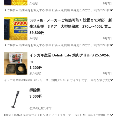
久住駅
8月7日
★ご挨拶★ 新生活をお迎えする 学生 社会人 初同棲 単身赴任の方に、大好評の3ドア
千葉
成田市
久住駅
キッチン家電
商品
593 ⭐️色・メーカーご相談可能⭐️ 設置まで対応 新
生活応援 3ドア 大型冷蔵庫 270L〜400L 買い
替え
39,800円
八街駅
8月7日
★ご挨拶★ 新生活をお迎えする 学生 社会人 初同棲 単身赴任の方に、大好評の3ドア
千葉
八街市
八街駅
キッチン家電
商品
イシガキ産業 Delish Life 焼肉グリル S 25.5×24c
m
1,200円
新八柱駅
8月7日
イシガキ産業のDelish Lifeシリーズ、焼肉グリル（Sサイズ）です。 余分な油が
千葉
松戸市
新八柱駅
キッチン家電
掃除機
3,000円
公津の杜駅
8月7日
IRIS OHYAMA 充電式サイクロンスティッククリーナー SCD-R1P 3年ほど使