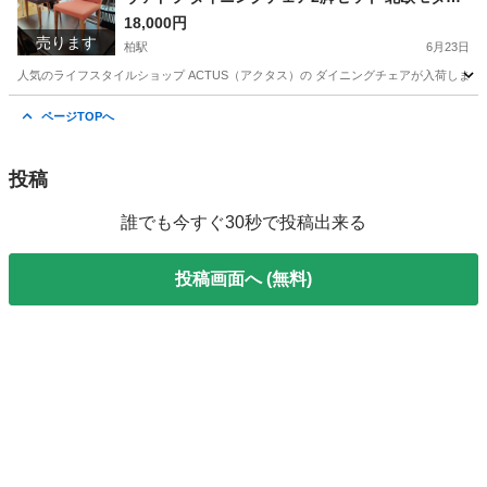
椅子 食卓椅子
18,000円
売ります
柏駅
6月23日
人気のライフスタイルショップ ACTUS（アクタス）の ダイニングチェアが入荷しました。
千葉
柏市
柏駅
椅子
ACTUS
ページTOPへ
投稿
誰でも今すぐ30秒で投稿出来る
投稿画面へ (無料)