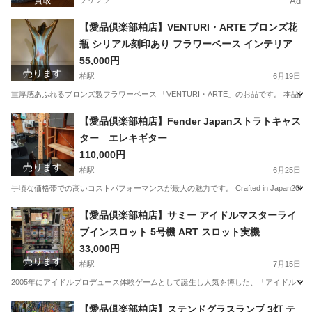
プリフラ
Ad
【愛品倶楽部柏店】VENTURI・ARTE ブロンズ花
瓶 シリアル刻印あり フラワーベース インテリア
55,000円
売ります
柏駅
6月19日
重厚感あふれるブロンズ製フラワーベース 「VENTURI・ARTE」のお品です。 本品は**限
千葉
柏市
柏駅
インテリア雑貨/小物
【愛品倶楽部柏店】Fender Japanストラトキャス
ター エレキギター
110,000円
売ります
柏駅
6月25日
手頃な価格帯での高いコストパフォーマンスが最大の魅力です。 Crafted in Japan2
千葉
柏市
柏駅
弦楽器、ギター
【愛品倶楽部柏店】サミー アイドルマスターライ
ブインスロット 5号機 ART スロット実機
33,000円
売ります
柏駅
7月15日
2005年にアイドルプロデュース体験ゲームとして誕生し人気を博した、「アイドルマスター
千葉
柏市
柏駅
その他
実機
【愛品倶楽部柏店】ステンドグラスランプ 3灯 テ