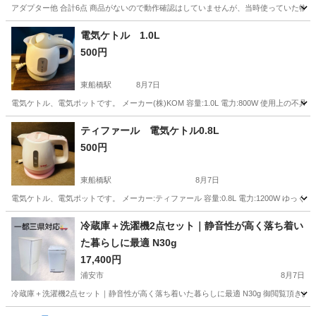
アダプター他 合計6点 商品がないので動作確認はしていませんが、当時使っていた物で
千葉
千葉市
新検見川駅
その他
電気ケトル 1.0L
500円
東船橋駅
8月7日
電気ケトル、電気ポットです。 メーカー(株)KOM 容量:1.0L 電力:800W 使用上
千葉
船橋市
東船橋駅
キッチン家電
ティファール 電気ケトル0.8L
500円
東船橋駅
8月7日
電気ケトル、電気ポットです。 メーカー:ティファール 容量:0.8L 電力:1200W 
千葉
船橋市
東船橋駅
キッチン家電
冷蔵庫＋洗濯機2点セット｜静音性が高く落ち着い
た暮らしに最適 N30g
17,400円
浦安市
8月7日
冷蔵庫＋洗濯機2点セット｜静音性が高く落ち着いた暮らしに最適 N30g 御閲覧頂きあ
千葉
浦安市
キッチン家電
IRSN