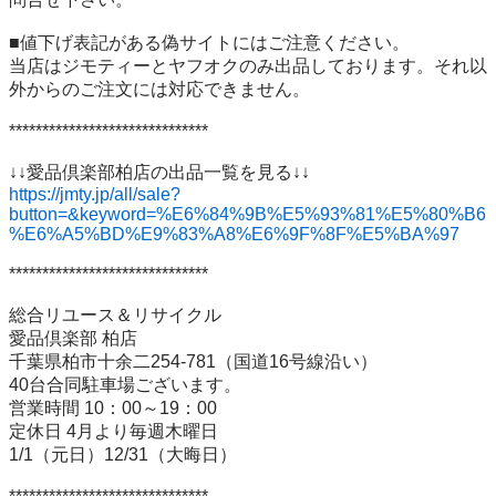
■値下げ表記がある偽サイトにはご注意ください。

当店はジモティーとヤフオクのみ出品しております。それ以
外からのご注文には対応できません。

******************************

https://jmty.jp/all/sale?
button=&keyword=%E6%84%9B%E5%93%81%E5%80%B6
%E6%A5%BD%E9%83%A8%E6%9F%8F%E5%BA%97
******************************

総合リユース＆リサイクル

愛品倶楽部 柏店

千葉県柏市十余二254-781（国道16号線沿い）

40台合同駐車場ございます。

営業時間 10：00～19：00

定休日 4月より毎週木曜日

1/1（元日）12/31（大晦日）
