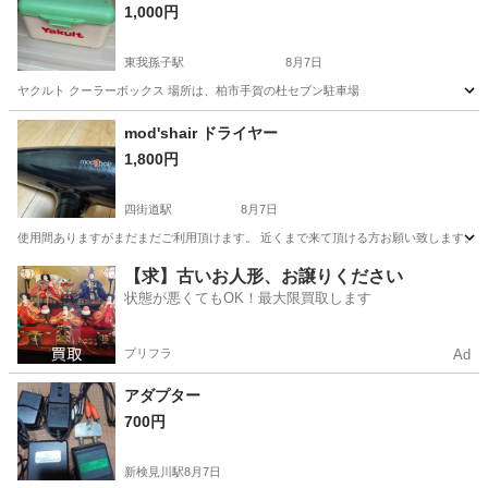
1,000円
東我孫子駅
8月7日
ヤクルト クーラーボックス 場所は、柏市手賀の杜セブン駐車場
千葉
我孫子市
東我孫子駅
キッチン家電
mod'shair ドライヤー
1,800円
四街道駅
8月7日
使用間ありますがまだまだご利用頂けます。 近くまで来て頂ける方お願い致します。
千葉
四街道市
四街道駅
美容家電
【求】古いお人形、お譲りください
状態が悪くてもOK！最大限買取します
プリフラ
Ad
アダプター
700円
新検見川駅
8月7日