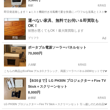
5,580円
柏駅
8月6日
即日発送致します！ ●ミスト機能付き冷風機で夏を快適に パワフルな送風とミスト機能
千葉
柏市
柏駅
季節、空調家電
運べない家具、無料でお伺い＆即買取も
OK！
状態が悪くてもOK！最大限買取します
プリフラ
Ad
ポータブル電源ソーラーパネルセット
70,000円
八街駅
8月6日
こちらの商品はEcoFlow デルタ3 クラシック、両面ソーラーパネル160Wセットです。
千葉
八街市
八街駅
家電
【8/20まで】LG PH30N プロジェクター＋Fire TV
Stick＋スクリーンセット
8,000円
妙典駅
8月6日
LG PH30N プロジェクター＋Fire TV Stick＋スクリーンセット 引っ越しのため出品いたし