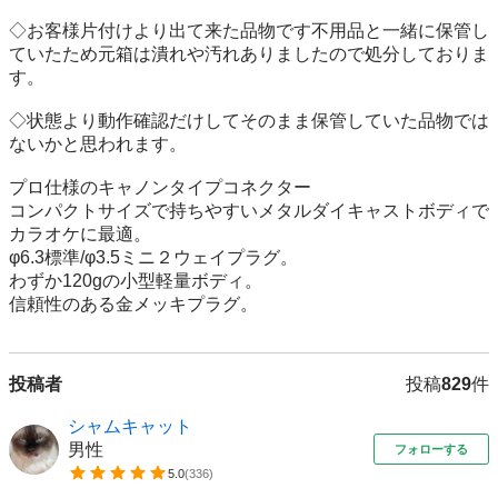
◇お客様片付けより出て来た品物です不用品と一緒に保管し
ていたため元箱は潰れや汚れありましたので処分しておりま
す。

◇状態より動作確認だけしてそのまま保管していた品物では
ないかと思われます。

プロ仕様のキャノンタイプコネクター

コンパクトサイズで持ちやすいメタルダイキャストボディで
カラオケに最適。

φ6.3標準/φ3.5ミニ２ウェイプラグ。

わずか120gの小型軽量ボディ。

信頼性のある金メッキプラグ。
投稿者
投稿
829
件
シャムキャット
男性
フォローする
5.0
(
336
)