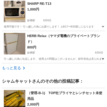
千葉
市川市
妙典駅
プロジェクター、ホームシアター
SHARP RE-T13
1,000円
妙典駅
8月6日
使用可能です！ 引っ越しの為にお譲りします！ ⚠️8/17〜8/20渡しになります
千葉
市川市
妙典駅
キッチン家電
HERB Relax（ヤマダ電機のプライベートブラン
ド）
800円
妙典駅
8月6日
引っ越しの為に出品します。 使用上の問題はございませんが、経年劣化は見られます。 ブラン
千葉
市川市
妙典駅
キッチン家電
ヤマダ電機
もっと見る
シャムキャット
さんのその他の投稿記事：
（管理-B-1) TOP社プライヤとレンチセット未使
用品
2,000円