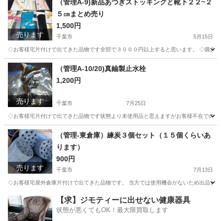
（管理A-9)新品あつぎストッキングと靴下２２~２
５㎝まとめ売り
方向
1,500円
売ります
千葉市
5月15日
◇お客様宅片付けで出てきた品物です全部で３０００円以上すると思います。 ◇購入者
千葉
千葉市
その他
千葉
千葉市
土気駅
その他
（管理A-10/20)真鍮製止水栓
1,200円
新品
売ります
千葉市
7月25日
◇お客様宅片付けで出てきた品物です状態より未使用品と思えますがお客様不在での回
千葉
千葉市
その他
千葉
千葉市
土気駅
その他
（管理‐東倉庫）練炭３個セット（１５個くらいあ
ります）
都合
900円
売ります
千葉市
7月13日
◇お客様宅屋外倉庫片付けで出てきた品物です。 当方では使用機会がないため出品となり
千葉
千葉市
家庭用品
練炭
【求】ジモティーに出せない健康器具
状態が悪くてもOK！最大限買取します