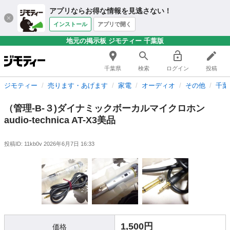
アプリならお得な情報を見逃さない！
インストール
アプリで開く
地元の掲示板 ジモティー 千葉版
千葉県
検索
ログイン
投稿
ジモティー
売ります・あげます
家電
オーディオ
その他
千葉
（管理-B-３)ダイナミックボーカルマイクロホン
audio-technica AT-X3美品
投稿ID: 11kb0v
2026年6月7日 16:33
1,500円
価格