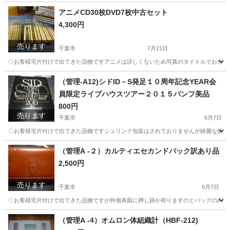
千葉
千葉市
その他
千葉
千葉市
土気駅
その他
アニメCD30枚DVD7枚中古セット
4,300円
カード
売ります
千葉市
7月21日
◇お客様宅片付けで出てきた品物ですアニメは詳しくないため写真のタイトルでお分かり
千葉
千葉市
マンガ、コミック、アニメ
千葉
千葉市
（管理-A12)シドID－S発足１０周年記念YEAR会
員限定ライブハウスツアー２０１５パンフ美品
土気駅
マンガ、コミック、アニメ
DVD
800円
売ります
千葉市
6月7日
◇お客様宅片付けで出てきた品物ですシュリンク包装はされておりませんが綺麗な状態
千葉
千葉市
その他
千葉
千葉市
土気駅
その他
（管理A -２）カルティエセカンドバック訳あり品
2,500円
ライブハウス
売ります
千葉市
6月7日
◇お客様宅片付けで出てきた品物ですが外側表面に押し跡が有りますのとバッグの内側に
千葉
千葉市
バッグ
千葉
千葉市
土気駅
バッグ
（管理A -4）オムロン体組織計（HBF-212)