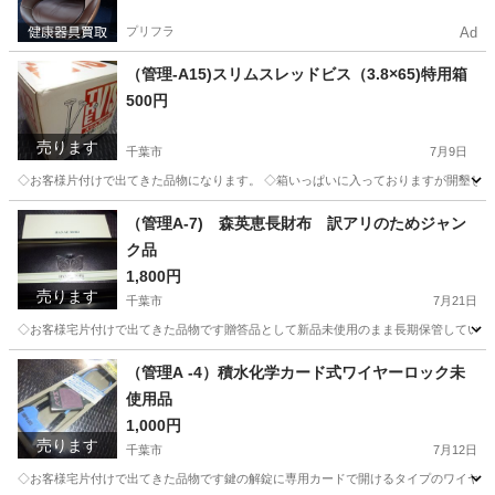
プリフラ
Ad
（管理-A15)スリムスレッドビス（3.8×65)特用箱
500円
売ります
千葉市
7月9日
◇お客様片付けで出てきた品物になります。 ◇箱いっぱいに入っておりますが開墾して
千葉
千葉市
その他
千葉
千葉市
土気駅
その他
（管理A-7) 森英恵長財布 訳アリのためジャン
ク品
ジョイフル本田
1,800円
売ります
千葉市
7月21日
◇お客様宅片付けで出てきた品物です贈答品として新品未使用のまま長期保管していた品
千葉
千葉市
小物
千葉
千葉市
土気駅
小物
（管理A -4）積水化学カード式ワイヤーロック未
使用品
ジャンク品
1,000円
売ります
千葉市
7月12日
◇お客様宅片付けで出てきた品物です鍵の解錠に専用カードで開けるタイプのワイヤー