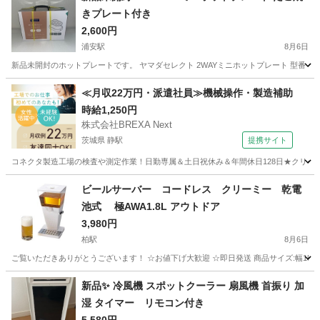
きプレート付き
2,600円
浦安駅
8月6日
新品未開封のホットプレートです。 ヤマダセレクト 2WAYミニホットプレート 型番：YH
千葉
浦安市
浦安駅
キッチン家電
たこ焼き
≪月収22万円・派遣社員≫機械操作・製造補助
時給1,250円
株式会社BREXA Next
茨城県 静駅
提携サイト
コネクタ製造工場の検査や測定作業！日勤専属＆土日祝休み＆年間休日128日★クリーン
茨城
常陸大宮市
静駅
その他
ビールサーバー コードレス クリーミー 乾電
池式 極AWA1.8L アウトドア
3,980円
柏駅
8月6日
ご覧いただきありがとうございます！ ☆お値下げ大歓迎 ☆即日発送 商品サイズ:幅15×奥行15×高
千葉
柏市
柏駅
キッチン家電
新品✨ 冷風機 スポットクーラー 扇風機 首振り 加
湿 タイマー リモコン付き