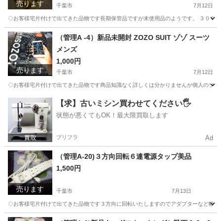
売ります
千葉市
7月12日
◇お客様宅片付けで出てきた品物です長期保管品ですが未使用品のようです。 ３００mm
千葉
千葉市
家庭用品
千葉
千葉市
土気駅
家庭用品
（管理A -4）新品未開封 ZOZO SUIT ゾゾ スーツ
メンズ
プライヤー
1,000円
売ります
千葉市
7月12日
◇お客様宅片付けで出てきた品物です商品知識なく詳しくは分かりませんが個人のゾゾ
千葉
千葉市
その他
千葉
千葉市
土気駅
その他
【求】古いミシン買わせてください🖐️
状態が悪くてもOK！最大限買取します
個人
プリフラ
Ad
（管理A-20)３方向回転６連電源タップ美品
1,500円
売ります
千葉市
7月13日
◇お客様宅片付けで出てきた品物です３方向に回転いたしますのでアダプターなど幅のあ
千葉
千葉市
生活家電
千葉
千葉市
土気駅
生活家電