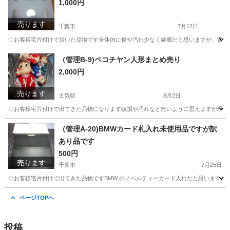
1,000円
現状
売ります
千葉市
7月12日
◇お客様宅片付けで頂いた品物です全体的に傷や汚れ少なく綺麗だと思いますが、背面の
千葉
千葉市
生活家電
千葉
千葉市
土気駅
生活家電
（管理B-9)ペコチヤン人形まとめ売り
2,000円
HBF
売ります
土気駅
8月2日
◇お客様宅片付けで出てきた品物になります破損や汚れなど無いように思えますが現状品
千葉
千葉市
土気駅
おもちゃ
都合
（管理A-20)BMWカード札入れ未使用品ですが訳
あり品です
500円
売ります
千葉市
7月25日
◇お客様宅片付けで出てきた品物ですBMW のノベルティーカード入れだと思いますが
千葉
千葉市
小物
千葉
千葉市
土気駅
小物
ページTOPへ
カード
投稿