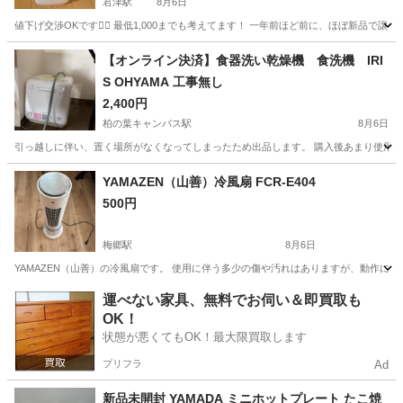
君津駅
8月6日
値下げ交渉OKです🙆‍♀️ 最低1,000までも考えてます！ 一年前ほど前に、ほぼ新品で
千葉
君津市
君津駅
季節、空調家電
【オンライン決済】食器洗い乾燥機 食洗機 IRI
S OHYAMA 工事無し
2,400円
柏の葉キャンパス駅
8月6日
引っ越しに伴い、置く場所がなくなってしまったため出品します。 購入後あまり使用し
千葉
柏市
柏の葉キャンパス駅
キッチン家電
YAMAZEN（山善）冷風扇 FCR-E404
500円
梅郷駅
8月6日
YAMAZEN（山善）の冷風扇です。 使用に伴う多少の傷や汚れはありますが、動作に問題
千葉
野田市
梅郷駅
季節、空調家電
運べない家具、無料でお伺い＆即買取も
OK！
状態が悪くてもOK！最大限買取します
プリフラ
Ad
新品未開封 YAMADA ミニホットプレート たこ焼