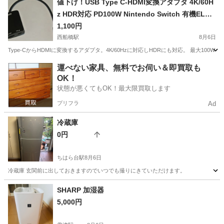
値下げ！USB Type C-HDMI変換アダプタ 4K/60H
z HDR対応 PD100W Nintendo Switch 有機ELモ
デル対応■MacBook iPad Pro Air 画面 拡張 複製■
1,100円
ケーブル長20cmブラック
西船橋駅
8月6日
Type-CからHDMIに変換するアダプタ。4K/60Hzに対応しHDRにも対応。 最大100W
千葉
船橋市
西船橋駅
その他
運べない家具、無料でお伺い＆即買取も
OK！
状態が悪くてもOK！最大限買取します
プリフラ
Ad
冷蔵庫
0円
ちはら台駅
8月6日
冷蔵庫 玄関前に出しておきますのでいつでも撮りにきていただけます。
千葉
市原市
ちはら台駅
キッチン家電
SHARP 加湿器
5,000円