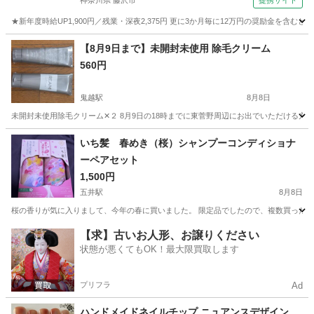
神奈川県 藤沢市
提携サイト
★新年度時給UP1,900円／残業・深夜2,375円 更に3か月毎に12万円の奨励金を含む
神奈川
藤沢市
その他
【8月9日まで】未開封未使用 除毛クリーム
560円
鬼越駅
8月8日
未開封未使用除毛クリーム✕２ 8月9日の18時までに東菅野周辺にお出でいただける方限
千葉
市川市
鬼越駅
ボディケア
個人
いち髪 春めき（桜）シャンプーコンディショナ
ーペアセット
1,500円
五井駅
8月8日
桜の香りが気に入りまして、今年の春に買いました。 限定品でしたので、複数買ったのです
千葉
市原市
五井駅
ヘアケア
【求】古いお人形、お譲りください
状態が悪くてもOK！最大限買取します
プリフラ
Ad
ハンドメイドネイルチップ ニュアンスデザイン