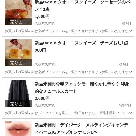
新品taoniniタオニニスクイーズ ソーセージのパ
ン？1点
1,000円
売ります
京成大久保駅
6月6日
お買い上げ希望の方は必ずプロフィールをご覧くださいますようお願いいたします。 新品ta
千葉
習志野市
京成大久保駅
おもちゃ
ソーセージ
新品taoniniタオニニスクイーズ チーズもち1点
900円
売ります
京成大久保駅
6月6日
お買い上げ希望の方は必ずプロフィールをご覧くださいますようお願いいたします。 新品ta
千葉
習志野市
京成大久保駅
おもちゃ
キーホルダー
新品未開封今季フェリシモ 軽やかに華やぐ 印象
的なチュールスカート
3,000円
売ります
京成大久保駅
5月22日
お買い上げ希望の方はプロフィールを最初にご覧下さいませ。 新品未開封フェリシモ今季軽
千葉
習志野市
京成大久保駅
スカート
チュールスカート
新品未開封 デイジーク メルティングキャンデ
ィバーム02アップルシナモン1本