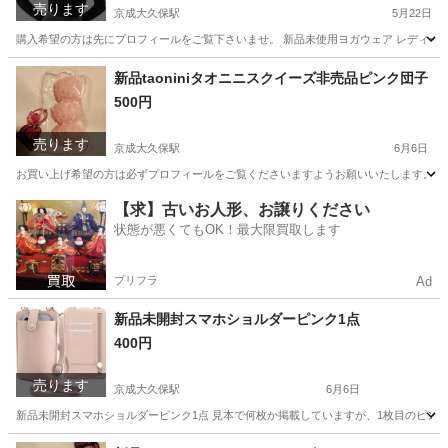
売ります
京成大久保駅
5月22日
購入希望の方は先にプロフィールをご覧下さいませ。 新品未使用ヨガウェア レディース 長袖
千葉
習志野市
京成大久保駅
服/ファッション
新品
新品taoniniタオニニスクイーズ非売品ピンク団子
500円
売ります
京成大久保駅
6月6日
お買い上げ希望の方は必ずプロフィールをご覧くださいますようお願いいたします。 新品ta
千葉
習志野市
京成大久保駅
おもちゃ
団子
【求】古いお人形、お譲りください
状態が悪くてもOK！最大限買取します
プリフラ
Ad
新品未開封スマホショルダーピンク1点
400円
売ります
京成大久保駅
6月6日
新品未開封スマホショルダーピンク1点 見本で何枚か掲載していますが、1枚目のピン
千葉
習志野市
京成大久保駅
バッグ
新品