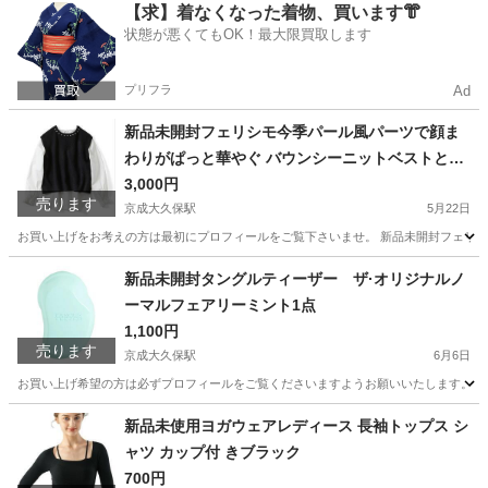
千葉
習志野市
京成大久保駅
メイクアップ
新品
【求】着なくなった着物、買います👘
状態が悪くてもOK！最大限買取します
プリフラ
Ad
新品未開封フェリシモ今季パール風パーツで顔ま
わりがぱっと華やぐ バウンシーニットベストとボ
リュームスリーブブラウスのきれいめセット〈ブ
3,000円
売ります
ラック×ホワイト〉
京成大久保駅
5月22日
お買い上げをお考えの方は最初にプロフィールをご覧下さいませ。 新品未開封フェリシモ
千葉
習志野市
京成大久保駅
服/ファッション
ベスト
新品未開封タングルティーザー ザ·オリジナルノ
ーマルフェアリーミント1点
1,100円
売ります
京成大久保駅
6月6日
お買い上げ希望の方は必ずプロフィールをご覧くださいますようお願いいたします。 タン
千葉
習志野市
京成大久保駅
コスメ/ヘルスケア
新品未使用ヨガウェアレディース 長袖トップス シ
ャツ カップ付 きブラック
タングルティーザー
700円