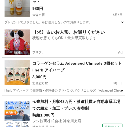
ット
980円
大森台駅
8月8日
プレゼントで頂きました。私は使用しないのでお譲りします。
千葉
千葉市
大森台駅
コスメ/ヘルスケア
【求】古いお人形、お譲りください
状態が悪くてもOK！最大限買取します
プリフラ
Ad
コラーゲンセラム Advanced Clinicals 3個セット
i herb アイハーブ
3,000円
北習志野駅
8月8日
i herb アイハーブ で高評価・多評価の アドバンスドクリニカルズ（Advanced Clinical
千葉
船橋市
北習志野駅
スキンケア
≪寮無料・月収43万円・派遣社員≫自動車系工場
での組立・加工・プレス 交替制
時給1,900円
フジ技研株式会社 神奈川支店