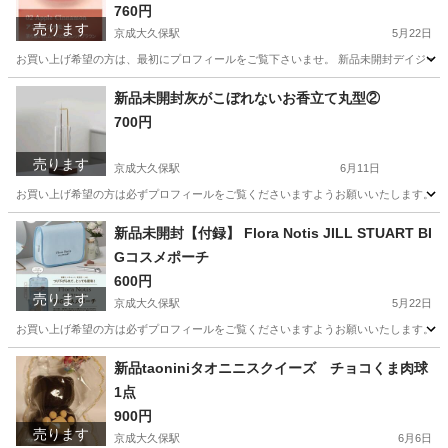
760円
売ります
京成大久保駅
5月22日
お買い上げ希望の方は、最初にプロフィールをご覧下さいませ。 新品未開封デイジーク 
千葉
習志野市
京成大久保駅
メイクアップ
シナモン
新品未開封灰がこぼれないお香立て丸型②
700円
売ります
京成大久保駅
6月11日
お買い上げ希望の方は必ずプロフィールをご覧くださいますようお願いいたします。 新品
千葉
習志野市
京成大久保駅
生活雑貨
お香
新品未開封【付録】 Flora Notis JILL STUART BI
Gコスメポーチ
600円
売ります
京成大久保駅
5月22日
お買い上げ希望の方は必ずプロフィールをご覧くださいますようお願いいたします。 新品未開封【付録
千葉
習志野市
京成大久保駅
ノベルティグッズ
新品taoniniタオニニスクイーズ チョコくま肉球
1点
コスメポーチ
900円
売ります
京成大久保駅
6月6日