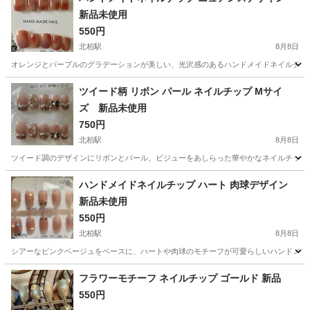
新品未使用
550円
北柏駅
8月8日
オレンジとパープルのグラデーションが美しい、光沢感のあるハンドメイドネイルチップです。 
千葉
柏市
北柏駅
ネイル
ネイルチップ
ツイード柄 リボン パール ネイルチップ Mサイ
ズ 新品未使用
750円
北柏駅
8月8日
ツイード調のデザインにリボンとパール、ビジューをあしらった華やかなネイルチップです。 - 
千葉
柏市
北柏駅
ネイル
ツイード
ハンドメイドネイルチップ ハート 肉球デザイン
新品未使用
550円
北柏駅
8月8日
シアーなピンクベージュをベースに、ハートや肉球のモチーフが可愛らしいハンドメイドネイルチッ
千葉
柏市
北柏駅
ネイル
ネイルチップ
フラワーモチーフ ネイルチップ ゴールド 新品
550円