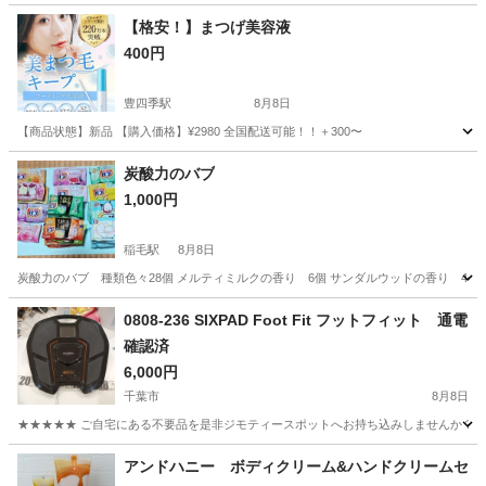
【格安！】まつげ美容液
400円
豊四季駅
8月8日
【商品状態】新品 【購入価格】¥2980 全国配送可能！！＋300〜
千葉
柏市
豊四季駅
その他
炭酸力のバブ
1,000円
稲毛駅
8月8日
炭酸力のバブ 種類色々28個 メルティミルクの香り 6個 サンダルウッドの香り 4個 
千葉
千葉市
稲毛駅
その他
バブ
0808-236 SIXPAD Foot Fit フットフィット 通電
確認済
6,000円
千葉市
8月8日
★★★★★ ご自宅にある不要品を是非ジモティースポットへお持ち込みしませんか？ 家
千葉
千葉市
その他
フットフィット
アンドハニー ボディクリーム&ハンドクリームセ