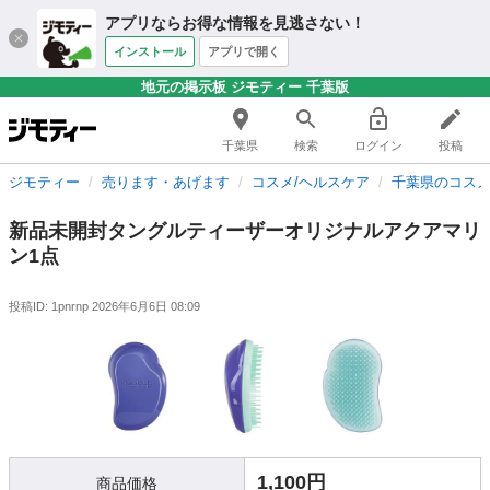
アプリならお得な情報を見逃さない！
インストール
アプリで開く
地元の掲示板 ジモティー 千葉版
千葉県
検索
ログイン
投稿
ジモティー
売ります・あげます
コスメ/ヘルスケア
千葉県のコスメ
新品未開封タングルティーザーオリジナルアクアマリ
ン1点
投稿ID: 1pnrnp
2026年6月6日 08:09
1,100円
商品価格