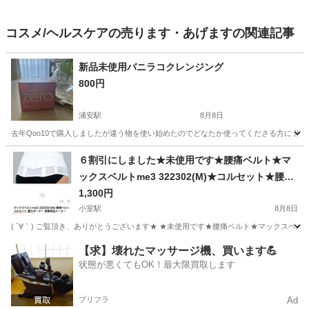
コスメ/ヘルスケアの売ります・あげますの関連記事
新品未使用バニラコクレンジング
800円
浦安駅
8月8日
去年Qoo10で購入しましたが違う物を使い始めたのでどなたか使ってくださる方に 消費期限
千葉
浦安市
浦安駅
スキンケア
６割引にしました★未使用です★腰痛ベルト★マ
ックスベルトme3 322302(M)★コルセット★腰サ
ポーター 医療用品メーカー★
1,300円
小室駅
8月8日
( ´∀｀) ご覧頂き、ありがとうございます★ ★未使用です★腰痛ベルト★マックスベルトme
千葉
印西市
小室駅
マッサージ器
コルセット
【求】壊れたマッサージ機、買います💪
状態が悪くてもOK！最大限買取します
プリフラ
Ad