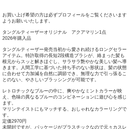
お買い上げ希望の方は必ずプロフィールをご覧くださいます
ようお願いいたします。

タングルティーザーオリジナル　アクアマリン1点

2026年購入品

タングルティーザー発売当初から愛され続けるロングセラー
アイテム。特許取得の長短2段構造ブラシが、絡まった髪も
根元からスッと解きほぐし、サラサラ艶やかな美しい髪へ導
きます。人間工学に基づいた持ち手のない形状は、髪の状態
に合わせて力加減を自然に調節でき、無理な力で引っ張るこ
とのない、やさしいブラッシングが可能です。

レトロチックなブルーの中に、爽やかなミントカラーが映
え、色味の異なるブルーのコンビネーションに遊び心を感じ
ます。

マリンテイストにもマッチする、おしゃれなカラーリングで
す。

定価2970円

未開封ですが、パッケージがプラスチックなので元々カスレ