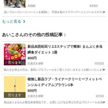
北柏駅
8月8日
淡いブルーグレーとベージュを基調に、手描き風のフラワーアートとゴールドのラメやライン
千葉
柏市
北柏駅
ネイル
もっと見る
あいこ
さんのその他の投稿記事：
新品未読松田リエ3ステップで簡単! まんぷく弁当
瞬食ダイエット 1冊
400円
売ります
京成大久保駅
5月22日
購入をお考えの方は、最初にプロフィールをご覧くださいますようお願いいたします。 新品未
千葉
習志野市
京成大久保駅
本/CD/DVD
ステップ
箱無し新品ラブ・ライナークリーミーフィットペ
ンシルミディアムブラウン1本
500円
売ります
京成大久保駅
6月3日
箱はありませんが新品未使用品です。 お買い上げをお考えの方はプロフィールを先にご覧