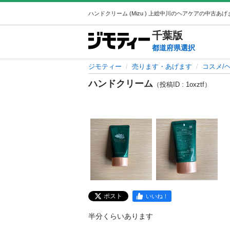
千葉
版
都道府県選択
ジモティー
売ります・あげます
コスメ/
ハンドクリーム
（投稿ID : 1oxztf）
ポスト
いいね！
半分くらいあります