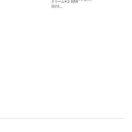
クリーム✕２ 8月9
日の1...