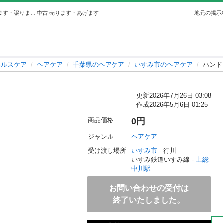
ハンドクリーム (Mizu ) 上総中川のヘアケアの中古あげます・譲ります｜ジモティーで不用品の処分
中古
売ります・あげます
地元の掲示
ヘルスケア
ヘアケア
千葉県のヘアケア
いすみ市のヘアケア
ハンド
更新
2026年7月26日 03:08
作成
2026年5月6日 01:25
商品価格
0円
ジャンル
ヘアケア
受け渡し場所
いすみ市
 - 行川
いすみ鉄道いすみ線 - 
上総
中川駅
お問い合わせの受付は
終了いたしました。