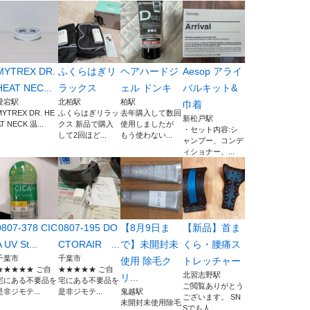
MYTREX DR.
ふくらはぎリ
ヘアハードジ
Aesop アライ
HEAT NEC...
ラックス
ェル ドンキ
バルキット&
愛宕駅
北柏駅
柏駅
巾着
MYTREX DR. HE
ふくらはぎリラッ
去年購入して数回
新松戸駅
T NECK 温...
クス 新品で購入
使用しましたが
・セット内容:シ
して2回ほど...
もう使わない...
ャンプー、コンデ
ィショナー、...
0807-378 CIC
0807-195 DO
【8月9日ま
【新品】首ま
 UV St...
CTORAIR ...
で】未開封未
くら・腰痛ス
千葉市
千葉市
使用 除毛ク
トレッチャー
★★★★★ ご自
★★★★★ ご自
北習志野駅
リ...
宅にある不要品を
宅にある不要品を
ご閲覧ありがとう
是非ジモテ...
是非ジモテ...
鬼越駅
ございます。 SN
未開封未使用除毛
Sでも人...