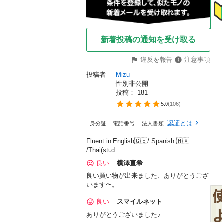
新着投稿の通知を受け取る
違反を報告
注意事項
投稿者
Mizu 
性別非公開
投稿： 
181
5.0
(
106
)
認証とは
身分証
電話番号
法人書類
Fluent in English🇬🇧/ Spanish 🇲🇽
/Thai(stud...
良い
横澤直希
良い買い物が出来ました、ありがとうござ
います〜。
良い
スマイルネット
ありがとうございました♪