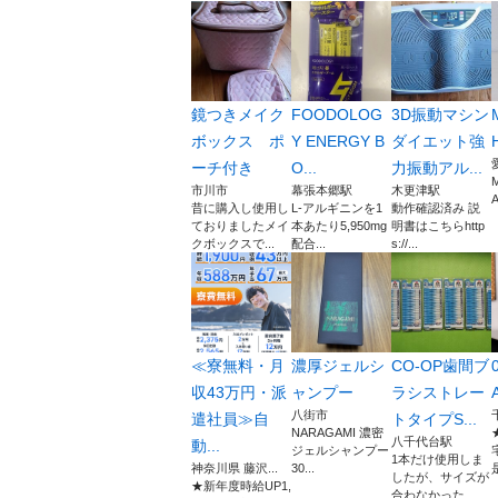
鏡つきメイク
FOODOLOG
3D振動マシン
ボックス ポ
Y ENERGY B
ダイエット強
ーチ付き
O...
力振動アル...
市川市
幕張本郷駅
木更津駅
A
昔に購入し使用し
L-アルギニンを1
動作確認済み 説
ておりましたメイ
本あたり5,950mg
明書はこちらhttp
クボックスで...
配合...
s://...
≪寮無料・月
濃厚ジェルシ
CO-OP歯間ブ
収43万円・派
ャンプー
ラシストレー
A
八街市
遣社員≫自
トタイプS...
NARAGAMI 濃密
八千代台駅
動...
ジェルシャンプー
1本だけ使用しま
神奈川県 藤沢...
30...
したが、サイズが
★新年度時給UP1,
合わなかった...