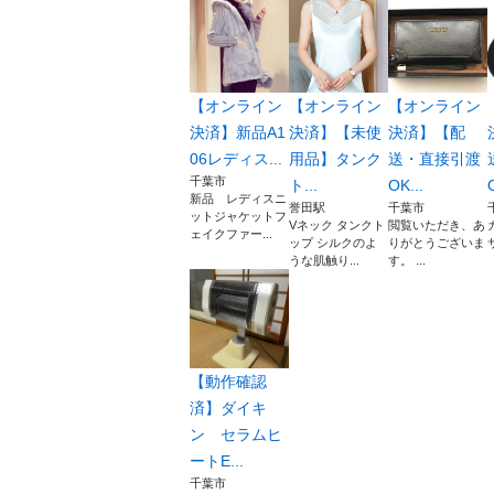
【オンライン
【オンライン
【オンライン
決済】新品A1
決済】【未使
決済】【配
06レディス...
用品】タンク
送・直接引渡
千葉市
ト...
OK...
新品 レディスニ
誉田駅
千葉市
ットジャケットフ
Vネック タンクト
閲覧いただき、あ
ェイクファー...
ップ シルクのよ
りがとうございま
うな肌触り...
す。 ...
【動作確認
済】ダイキ
ン セラムヒ
ートE...
千葉市