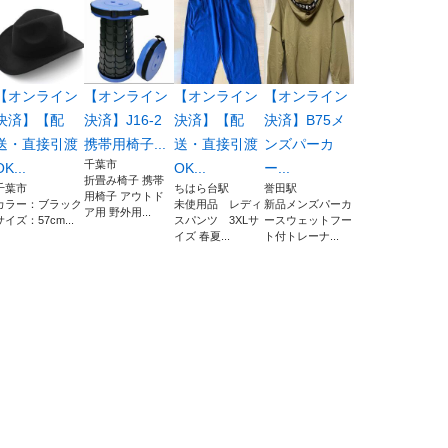
【オンライン
【オンライン
【オンライン
【オンライン
決済】【配
決済】J16-2
決済】【配
決済】B75メ
送・直接引渡
携帯用椅子...
送・直接引渡
ンズパーカ
千葉市
OK...
OK...
ー...
折畳み椅子 携帯
千葉市
ちはら台駅
誉田駅
用椅子 アウトド
カラー：ブラック
未使用品 レディ
新品メンズパーカ
ア用 野外用...
サイズ：57cm...
スパンツ 3XLサ
ースウェットフー
イズ 春夏...
ト付トレーナ...