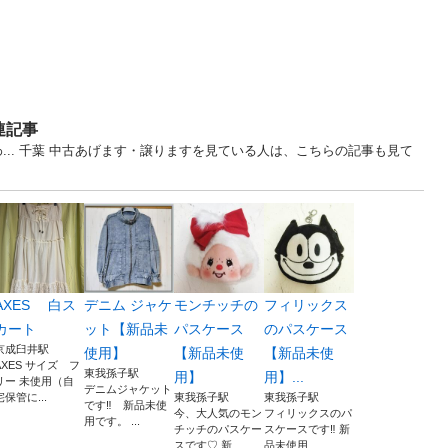
連記事
... 千葉 中古あげます・譲りますを見ている人は、こちらの記事も見て
AXES 白ス
デニム ジャケ
モンチッチの
フィリックス
カート
ット【新品未
パスケース
のパスケース
京成臼井駅
使用】
【新品未使
【新品未使
AXES サイズ フ
東我孫子駅
用】
用】...
リー 未使用（自
デニムジャケット
宅保管に...
東我孫子駅
東我孫子駅
です‼️ 新品未使
今、大人気のモン
フィリックスのパ
用です。 ...
チッチのパスケー
スケースです‼️ 新
スです♡ 新...
品未使用...