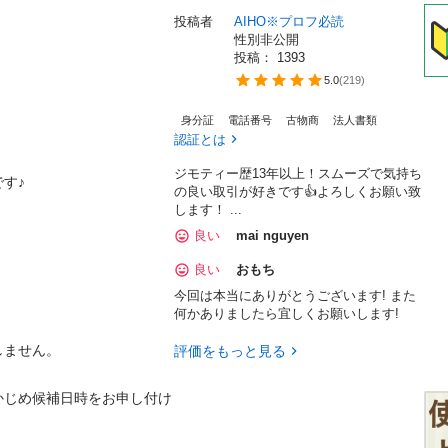
投稿者
AIHO※プロフ必読
性別非公開
投稿： 
1393
5.0
(
219
)
身分証
電話番号
古物商
法人書類
認証とは
ジモティー歴13年以上！スムーズで気持ち


の良い取引が好きです👍よろしくお願い致
します！ ...
良い
mai nguyen
良い
おもち
今回は本当にありがとうございます! また
何かありましたら宜しくお願いします!
ん。 

評価をもっと見る
かじめ候補日時をお申し付け