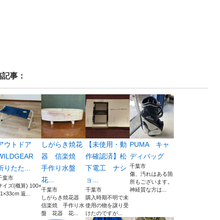
稿記事：
アウトドア
しがらき焼花
【未使用・動
PUMA キャ
WILDGEAR
器 信楽焼
作確認済】松
ディバッグ
千葉市
折りたた...
手作り水盤
下電工 ナシ
傷、汚れはある箇
千葉市
花...
ョ...
所もございます。
サイズ(概算) 100×
千葉市
千葉市
神経質な方は...
1×33cm 返...
しがらき焼花器
購入時期不明で未
信楽焼 手作り水
使用の物を譲り受
盤 花器 花...
けたのですが...