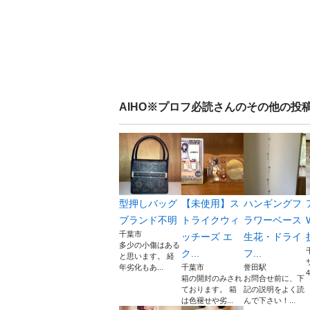
AIHO※プロフ必読
さんのその他の投
型押しバッグ
【未使用】ス
ハンギングフ
ブランド不明
トライクウィ
ラワーベース
千葉市
ッチーズ エ
生花・ドライ
多少の小傷はある
ク...
フ...
と思います。 経
年劣化もあ...
千葉市
誉田駅
4
箱の開封のみされ
お問合せ前に、下
ております。 箱
記の説明をよく読
は色褪せや劣...
んで下さい！...