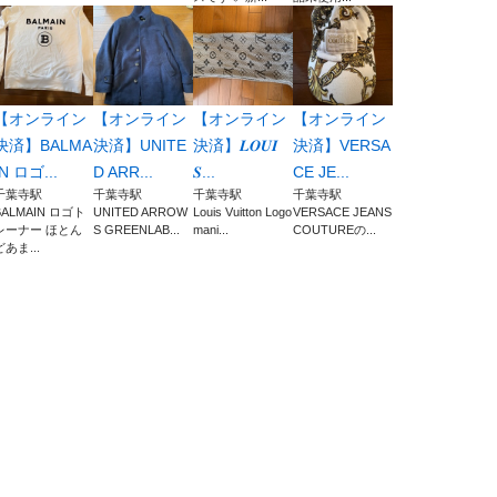
【オンライン
【オンライン
【オンライン
【オンライン
決済】BALMA
決済】UNITE
決済】𝑳𝑶𝑼𝑰
決済】VERSA
IN ロゴ...
D ARR...
𝑺...
CE JE...
千葉寺駅
千葉寺駅
千葉寺駅
千葉寺駅
BALMAIN ロゴト
UNITED ARROW
Louis Vuitton Logo
VERSACE JEANS
レーナー ほとん
S GREENLAB...
mani...
COUTUREの...
どあま...