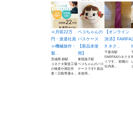
≪月収22万
ペコちゃんの
【オンライン
円・派遣社員
パスケース
決済】FAIRFA
≫機械操作・
【新品未使
X ネク...
千葉寺駅
製...
用】
FAIRFAXのネクタ
茨城県 静駅
東我孫子駅
イです。 前職の
コネクタ製造工場
ペコちゃんのパス
社内表...
の検査や測定作
ケースです‼️ 新品
業！日勤専属＆...
未使用...