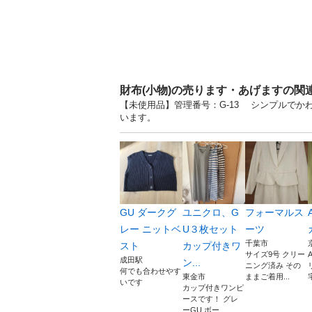
財布(小物)の売ります・あげますの関
【未使用品】管理番号：G-13 シンプルでかわ
います。
GU ダークグ
ユニクロ、G
フォーマルス
レー ニットベ
U３枚セット
ーツ
千葉市
スト
カップ付きワ
サイズ9号 クリー
成田駅
ン...
ニング済み その
何でも合わせやす
東金市
ままご着用...
いです
カップ付きワンピ
ースです！ グレ
ーGU ボー...