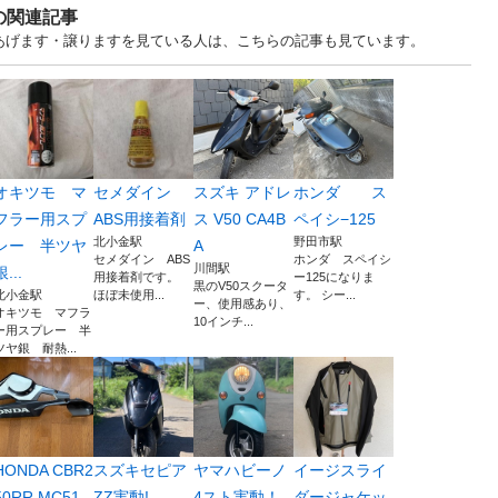
の関連記事
古あげます・譲りますを見ている人は、こちらの記事も見ています。
オキツモ マ
セメダイン
スズキ アドレ
ホンダ ス
フラー用スプ
ABS用接着剤
ス V50 CA4B
ペイシ−125
北小金駅
野田市駅
レー 半ツヤ
A
セメダイン ABS
ホンダ スペイシ
川間駅
銀...
用接着剤です。
ー125になりま
黒のV50スクータ
北小金駅
ほぼ未使用...
す。 シー...
ー、使用感あり、
オキツモ マフラ
10インチ...
ー用スプレー 半
ツヤ銀 耐熱...
HONDA CBR2
スズキセピア
ヤマハビーノ
イージスライ
50RR MC51...
ZZ実動!
4スト実動！
ダージャケッ