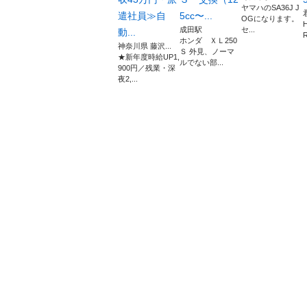
ヤマハのSA36J J
遣社員≫自
5cc〜...
OGになります。
成田駅
セ...
動...
ホンダ ＸＬ250
神奈川県 藤沢...
Ｓ 外見、ノーマ
★新年度時給UP1,
ルでない部...
900円／残業・深
夜2,...