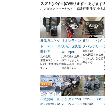
スズキ(バイク)の売ります・あげます
ホンダタクトベーシック 低走行車 千葉 中
液体ガスケッ
【オンライン
新品 バイ
ト 50ml 未
決済】現状販
クバッテリー
新松戸駅
開封品
売 April...
4000円買ったばか
北小金駅
八千代緑が丘駅...
りですが、もう必
液体ガスケット
値下げしました。
要なくな...
50ml 未開封品で
即購入不可。自宅
す。 ...
引き取りの...
≪寮無料・月
ホンダXL250
ヤマハ JOG
野田市駅
収43万円・派
Ｓ 交換（12