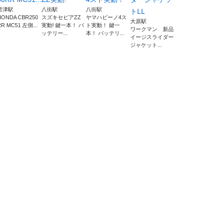
君津駅
八街駅
八街駅
トLL
HONDA CBR250
スズキセピアZZ
ヤマハビーノ4ス
大原駅
RR MC51 左側...
実動! 鍵一本！ バ
ト実動！ 鍵一
ワークマン 新品
ッテリー...
本！ バッテリ...
イージスライダー
ジャケット...