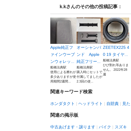
k.k
さんのその他の投稿記事：
Apple純正フ
オーシャンバ
ZEETEX225 4
ァインウーブ
ンド Apple
0 19 タイヤ...
船橋法典駅
ンウォレッ...
純正フリー...
ひび割れ等ありま
船橋法典駅
船橋法典駅
せん。 2022年28
使用による擦れが
購入時にセットで
週
多少ありますが使
付属してましたが
用期間2週間...
2.3回の使...
関連キーワード検索
ホンダタクト
ヘッドライト
自賠責
見た
関連の掲示板
中古あげます・譲ります
バイク
スズキ