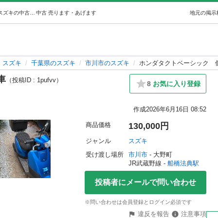
ホンダタクトベーシック低走行車 ( k.k) 船橋法典のスズキの中古あげます・譲ります｜ジモティーで不用品の処分
中古
売ります・あげます
地元の掲示
スズキ
千葉県のスズキ
市川市のスズキ
ホンダタクトベーシック 
車
（投稿ID : 1pufvv）
8
お気に入り登録
作成
2026年6月16日 08:52
商品価格
130,000円
ジャンル
スズキ
受け渡し場所
市川市
 - 大野町
JR武蔵野線 - 
船橋法典駅
投稿者にメールで問い合わせ
※問い合わせは会員登録とログイン必須です
違反を報告
注意事項