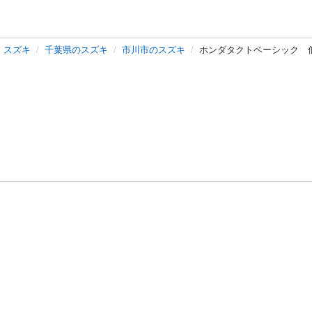
スズキ
千葉県のスズキ
市川市のスズキ
ホンダタクトベーシック 
バシーポリシー
プライバシー・ステートメント
健全化に資する運用
プ
ご利用ガイド
フリーワードで探す
特定商取引法の表示
利用