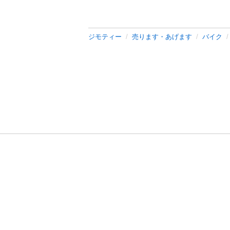
ジモティー
売ります・あげます
バイク
利用規約
プライ
運営会社
サイトマッ
© 2011-
2026
Jmty, Inc.