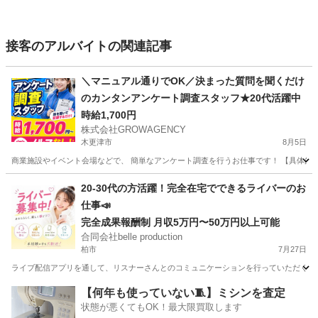
接客のアルバイトの関連記事
＼マニュアル通りでOK／決まった質問を聞くだけ
のカンタンアンケート調査スタッフ★20代活躍中
時給1,700円
株式会社GROWAGENCY
木更津市
8月5日
商業施設やイベント会場などで、 簡単なアンケート調査を行うお仕事です！ 【具体的には
千葉
木更津市
その他
スタッフ
20-30代の方活躍！完全在宅でできるライバーのお
仕事📣
完全成果報酬制 月収5万円〜50万円以上可能
合同会社belle production
柏市
7月27日
ライブ配信アプリを通して、リスナーさんとのコミュニケーションを行っていただくお仕事で
千葉
柏市
その他
ライバー
【何年も使っていない🧵】ミシンを査定
状態が悪くてもOK！最大限買取します