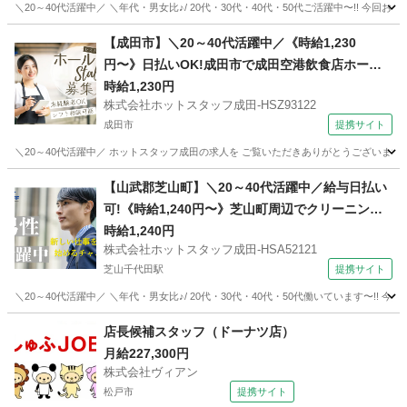
＼20～40代活躍中／ ＼年代・男女比♪/ 20代・30代・40代・50代ご活躍中〜!! 今
千葉
山武市
芝山千代田駅
その他
【成田市】＼20～40代活躍中／《時給1,230
円〜》日払いOK!成田市で成田空港飲食店ホール
スタッフ/未経験歓迎×残業少なめ
時給1,230円
株式会社ホットスタッフ成田-HSZ93122
成田市
提携サイト
＼20～40代活躍中／ ホットスタッフ成田の求人を ご覧いただきありがとうございます▼・ω・▽ ◆ おす
千葉
成田市
ホールスタッフ
【山武郡芝山町】＼20～40代活躍中／給与日払い
可!《時給1,240円〜》芝山町周辺でクリーニング
品の仕分け業務/未経験歓迎×残業少なめ×車通勤O
時給1,240円
株式会社ホットスタッフ成田-HSA52121
K
芝山千代田駅
提携サイト
＼20～40代活躍中／ ＼年代・男女比♪/ 20代・30代・40代・50代働いています〜!!
千葉
山武市
芝山千代田駅
その他
店長候補スタッフ（ドーナツ店）
月給227,300円
株式会社ヴィアン
松戸市
提携サイト