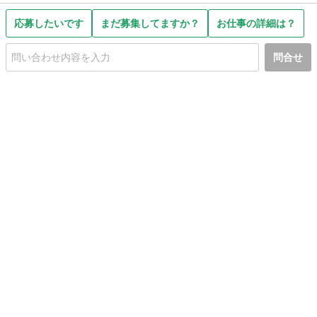
応募したいです
まだ募集してますか？
お仕事の詳細は？
問合せ
初めての方へ
利用規約
プライバシーポリシー
プライバシー・ステートメント
健全化に資する運用方針
お問い合わせ
運営会社
サイトマップ
ご利用ガイド
フリーワードで探す
PC版で表示
都道府県選択
特定商取引法の表示
利用者情報の外部送信について