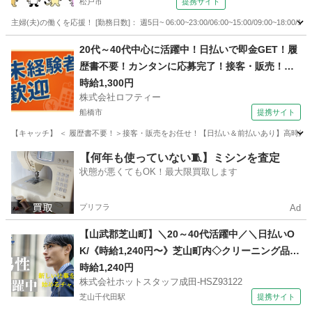
松戸市
提携サイト
主婦(夫)の働くを応援！ [勤務日数]： 週5日~ 06:00~23:00/06:00~15:00/09:00~18:00
千葉
松戸市
店長
20代～40代中心に活躍中！日払いで即金GET！履
歴書不要！カンタンに応募完了！接客・販売！時
給1300円！千葉県船橋市
時給1,300円
株式会社ロフティー
船橋市
提携サイト
【キャッチ】 ＜ 履歴書不要！＞接客・販売をお任せ！【日払い＆前払いあり】高時給13
千葉
船橋市
その他
【何年も使っていない🧵】ミシンを査定
状態が悪くてもOK！最大限買取します
プリフラ
Ad
【山武郡芝山町】＼20～40代活躍中／＼日払いO
K/《時給1,240円〜》芝山町内◇クリーニング品の
仕分けスタッフ/残業少なめ×車通勤OK×時間選べ
時給1,240円
株式会社ホットスタッフ成田-HSZ93122
る
芝山千代田駅
提携サイト