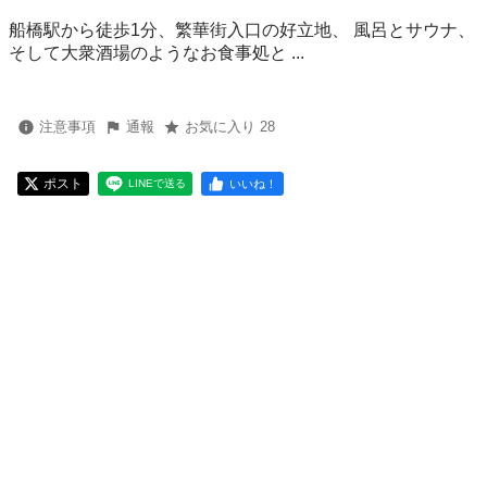
船橋駅から徒歩1分、繁華街入口の好立地、 風呂とサウナ、
そして大衆酒場のようなお食事処と ...
注意事項
通報
お気に入り 28
ポスト
いいね！
LINEで送る