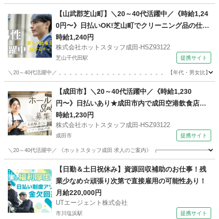
千葉
成田市
ホールスタッフ
【山武郡芝山町】＼20～40代活躍中／《時給1,24
0円〜》日払いOK!芝山町でクリーニング品の仕分
けスタッフ/時間選べる×未経験歓迎×残業少なめ
時給1,240円
株式会社ホットスタッフ成田-HSZ93122
芝山千代田駅
提携サイト
＼20～40代活躍中／ 。。。。。。。。。。。。。。。。。。。。 【年代・男女比】 20
千葉
山武市
芝山千代田駅
その他
【成田市】＼20～40代活躍中／《時給1,230
円〜》日払いあり★成田市内で成田空港飲食店ホ
ール業務/残業少なめ×未経験歓迎
時給1,230円
株式会社ホットスタッフ成田-HSZ93122
成田市
提携サイト
＼20～40代活躍中／ 《ホットスタッフ成田 求人のご案内》 ┏━━━━━━━━━━━
千葉
成田市
ホールスタッフ
【日勤＆土日祝休み】資源回収補助のお仕事！残
業少なめ☆頑張り次第で直接雇用の可能性あり！
月給220,000円
UTエージェント株式会社
市川塩浜駅
提携サイト