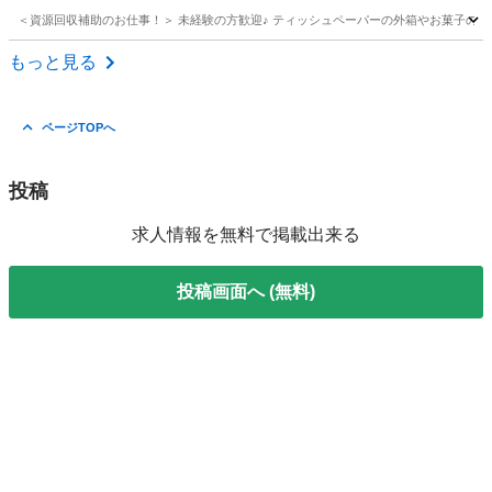
＜資源回収補助のお仕事！＞ 未経験の方歓迎♪ ティッシュペーパーの外箱やお菓子のパ
千葉
市川市
市川塩浜駅
その他
もっと見る
ページTOPへ
投稿
求人情報を無料で掲載出来る
投稿画面へ (無料)