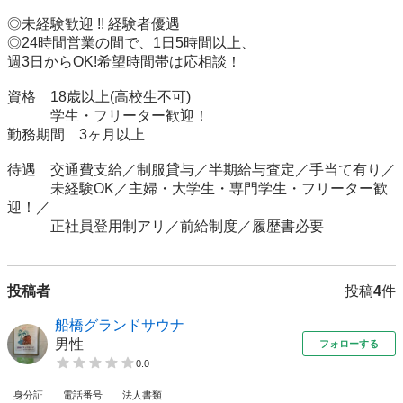
◎未経験歓迎 !! 経験者優遇

◎24時間営業の間で、1日5時間以上、

週3日からOK!希望時間帯は応相談！

資格　18歳以上(高校生不可)

　　　学生・フリーター歓迎！

勤務期間	3ヶ月以上

待遇　交通費支給／制服貸与／半期給与査定／手当て有り／

　　　未経験OK／主婦・大学生・専門学生・フリーター歓
迎！／

　　　正社員登用制アリ／前給制度／履歴書必要
投稿者
投稿
4
件
船橋グランドサウナ
男性
フォローする
0.0
身分証
電話番号
法人書類