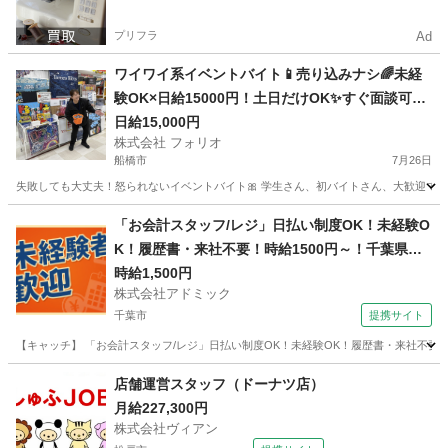
プリフラ
Ad
ワイワイ系イベントバイト📱売り込みナシ🌈未経
験OK×日給15000円！土日だけOK✨すぐ面談可能
✨友達と一緒に応募OK🎈
日給15,000円
株式会社 フォリオ
船橋市
7月26日
失敗しても大丈夫！怒られないイベントバイト🎀 学生さん、初バイトさん、大歓迎です☺️
千葉
船橋市
その他
給料
「お会計スタッフ/レジ」日払い制度OK！未経験O
K！履歴書・来社不要！時給1500円～！千葉県千
葉市美浜区
時給1,500円
株式会社アドミック
千葉市
提携サイト
【キャッチ】 「お会計スタッフ/レジ」日払い制度OK！未経験OK！履歴書・来社不要！時
千葉
千葉市
その他
店舗運営スタッフ（ドーナツ店）
月給227,300円
株式会社ヴィアン