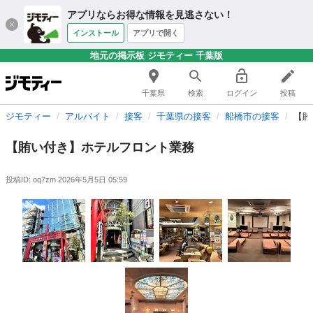
アプリならお得な情報を見逃さない！
インストール
アプリで開く
地元の掲示板 ジモティー 千葉版
千葉県
検索
ログイン
投稿
ジモティー
アルバイト
接客
千葉県の接客
船橋市の接客
【賄
【賄い付き】ホテルフロント業務
投稿ID: oq7zm
2026年5月5日 05:59