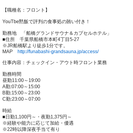
【職種名：フロント】

YouTbe黙飯で評判の食事処の賄い付き！

勤務地	「船橋グランドサウナ＆カプセルホテル」

■住所　千葉県船橋市本町4丁目5-27

※JR船橋駅より徒歩1分です。

MAP　
http://funabashi-grandsauna.jp/access/
仕事内容：チェックイン・アウト時フロント業務

勤務時間

昼勤11:00～19:00	

A勤:07:00～15:00

B勤:15:00～23:00

C勤:23:00～07:00

時給	

■日勤1,100円～・夜勤1,375円～

※経験や能力に応じて加給・優遇

※22時以降深夜手当て有り
