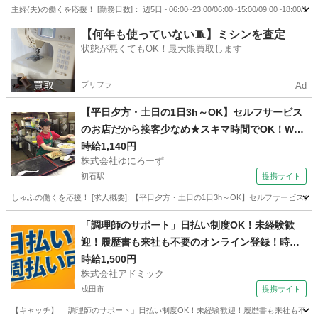
主婦(夫)の働くを応援！ [勤務日数]： 週5日~ 06:00~23:00/06:00~15:00/09:00~18:00
千葉
松戸市
店長
【何年も使っていない🧵】ミシンを査定
状態が悪くてもOK！最大限買取します
プリフラ
Ad
【平日夕方・土日の1日3h～OK】セルフサービス
のお店だから接客少なめ★スキマ時間でOK！Wワ
ークにも◎！★週2日～平日のみ・土日のみOK★
時給1,140円
株式会社ゆにろーず
未経験大歓迎！
初石駅
提携サイト
しゅふの働くを応援！ [求人概要]: 【平日夕方・土日の1日3h～OK】セルフサービスの
千葉
流山市
初石駅
ホールスタッフ
「調理師のサポート」日払い制度OK！未経験歓
迎！履歴書も来社も不要のオンライン登録！時給1
500円～！千葉県成田市
時給1,500円
株式会社アドミック
成田市
提携サイト
【キャッチ】 「調理師のサポート」日払い制度OK！未経験歓迎！履歴書も来社も不要のオ