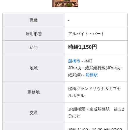
職種
-
雇用形態
アルバイト・パート
時給1,150円
給与
船橋市
- 本町
地域
JR中央・総武緩行線(JR中央・
総武線) -
船橋駅
船橋グランドサウナ＆カプセ
勤務地
ルホテル
JR船橋駅・京成船橋駅 徒歩2
交通
分ほど
昼勤:11:00～19:00 A勤:07:00