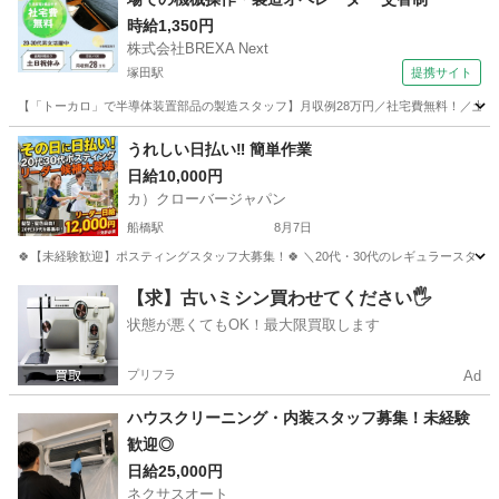
時給1,350円
株式会社BREXA Next
塚田駅
提携サイト
【「トーカロ」で半導体装置部品の製造スタッフ】月収例28万円／社宅費無料！／土日
千葉
船橋市
塚田駅
その他
うれしい日払い‼ 簡単作業
日給10,000円
カ）クローバージャパン
船橋駅
8月7日
🍀【未経験歓迎】ポスティングスタッフ大募集！🍀 ＼20代・30代のレギュラースタッフ
千葉
船橋市
船橋駅
軽作業
スタッフ
【求】古いミシン買わせてください🖐️
状態が悪くてもOK！最大限買取します
プリフラ
Ad
ハウスクリーニング・内装スタッフ募集！未経験
歓迎◎
日給25,000円
ネクサスオート