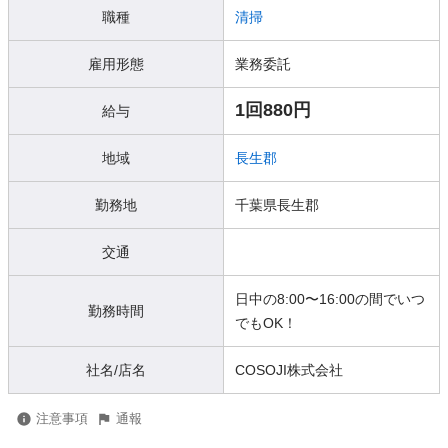
職種
清掃
雇用形態
業務委託
1回880円
給与
地域
長生郡
勤務地
千葉県長生郡
交通
日中の8:00〜16:00の間でいつ
勤務時間
でもOK！
社名/店名
COSOJI株式会社
注意事項
通報