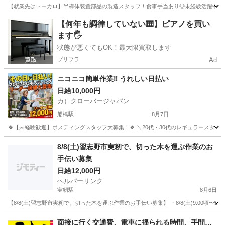
【就業先はトーカロ】半導体装置部品の製造スタッフ！食事手当あり◎未経験活躍中★男
千葉
船橋市
塚田駅
その他
【何年も調律していない🎹】ピアノを買い
ます🖐️
状態が悪くてもOK！最大限買取します
プリフラ
Ad
ニコニコ簡単作業‼️ うれしい日払い
日給10,000円
カ）クローバージャパン
船橋駅
8月7日
🍀【未経験歓迎】ポスティングスタッフ大募集！🍀 ＼20代・30代のレギュラースタッフ
千葉
船橋市
船橋駅
軽作業
スタッフ
8/8(土)習志野市実籾で、切った木を運ぶ作業のお
手伝い募集
日給12,000円
ヘルパーリンク
実籾駅
8月6日
【8/8(土)習志野市実籾で、切った木を運ぶ作業のお手伝い募集】 ・8/8(土)9:00頃〜16
千葉
習志野市
実籾駅
軽作業
面接に行く交通費、電車に揺られる時間、手間…