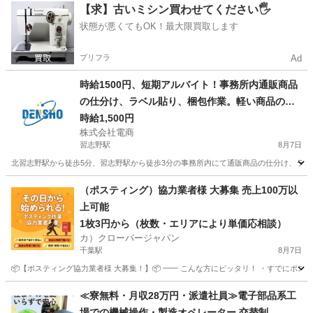
千葉
柏市
柏駅
仕分け
個室
【求】古いミシン買わせてください🖐️
状態が悪くてもOK！最大限買取します
プリフラ
Ad
時給1500円、短期アルバイト！事務所内通販商品
の仕分け、ラベル貼り、梱包作業。軽い商品のみ
です！
時給1,500円
株式会社電商
習志野駅
8月7日
北習志野駅から徒歩5分、習志野駅から徒歩3分の事務所内にて通販商品の仕分け、ラベ
千葉
船橋市
習志野駅
仕分け
夏休み
（ポスティング）協力業者様 大募集 売上100万以
上可能
1枚3円から（枚数・エリアにより単価応相談）
カ）クローバージャパン
千葉駅
8月7日
📦【ポスティング協力業者様 大募集！】📦 ━━ こんな方にピッタリ！ ・すでにポステ
千葉
千葉市
千葉駅
軽作業
業務委託契約
≪寮無料・月収28万円・派遣社員≫電子部品系工
場での機械操作・製造オペレーター 交替制