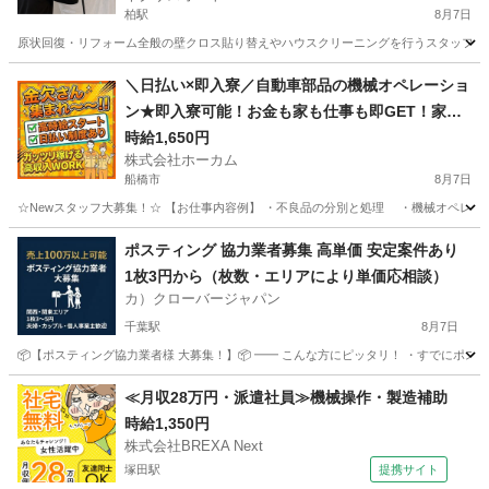
柏駅
8月7日
原状回復・リフォーム全般の壁クロス貼り替えやハウスクリーニングを行うスタッフを募集して
千葉
柏市
柏駅
軽作業
スタッフ
＼日払い×即入寮／自動車部品の機械オペレーショ
ン★即入寮可能！お金も家も仕事も即GET！家賃0
円の住み込み案件
時給1,650円
株式会社ホーカム
船橋市
8月7日
☆Newスタッフ大募集！☆ 【お仕事内容例】 ・不良品の分別と処理 ・機械オペレーショ
千葉
船橋市
工場
住み込み
ポスティング 協力業者募集 高単価 安定案件あり
1枚3円から（枚数・エリアにより単価応相談）
カ）クローバージャパン
千葉駅
8月7日
📦【ポスティング協力業者様 大募集！】📦 ━━ こんな方にピッタリ！ ・すでにポステ
千葉
千葉市
千葉駅
軽作業
業務委託契約
≪月収28万円・派遣社員≫機械操作・製造補助
時給1,350円
株式会社BREXA Next
塚田駅
提携サイト