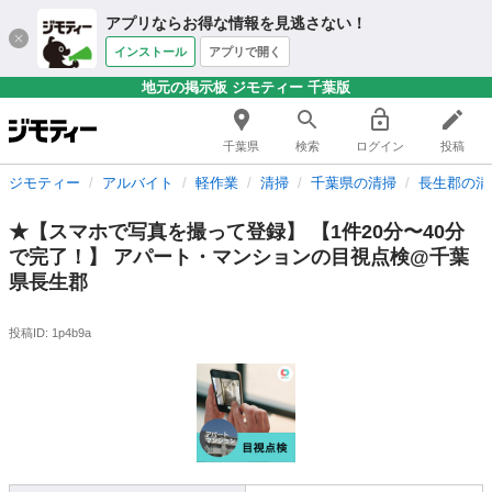
アプリならお得な情報を見逃さない！
インストール
アプリで開く
地元の掲示板 ジモティー 千葉版
千葉県
検索
ログイン
投稿
ジモティー
アルバイト
軽作業
清掃
千葉県の清掃
長生郡の清
★【スマホで写真を撮って登録】 【1件20分〜40分
で完了！】 アパート・マンションの目視点検@千葉
県長生郡
投稿ID: 1p4b9a