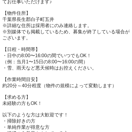
てお仕事いただけます♪

【物件住所】

千葉県長生郡白子町五井

※詳細な住所は採用者にのみ連絡します。

※別媒体でも掲載しているため、募集が終了している場合が
ございます。

【日程・時間帯】

・日中の8:00〜16:00の間でいつでもOK！

（例：当月1〜15日の8:00〜16:00の間）

・雪、雨天など悪天候時はお控えください。

【作業時間目安】

約20分～40分程度（物件の規模によって変動します）

【求める方】

未経験の方もOK！

以下のような方は大歓迎です！

・掃除好きの方

・単純作業が得意な方
