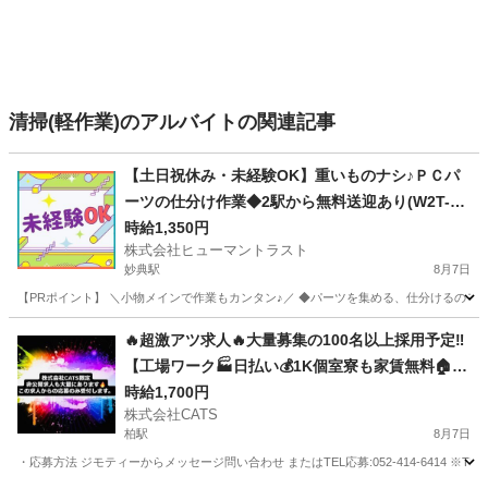
清掃(軽作業)のアルバイトの関連記事
【土日祝休み・未経験OK】重いものナシ♪ＰＣパ
ーツの仕分け作業◆2駅から無料送迎あり(W2T-14
61_3)
時給1,350円
株式会社ヒューマントラスト
妙典駅
8月7日
【PRポイント】 ＼小物メインで作業もカンタン♪／ ◆パーツを集める、仕分けるのモク
千葉
市川市
妙典駅
仕分け
ヒューマントラスト
🔥超激アツ求人🔥大量募集の100名以上採用予定‼️
【工場ワーク🏭日払い💰1K個室寮も家賃無料🏠】
今なら…採用でPayPay5万円分のポイントプレゼ
時給1,700円
株式会社CATS
ント🎁-柏
柏駅
8月7日
・応募方法 ジモティーからメッセージ問い合わせ またはTEL応募:052-414-6414 ※T