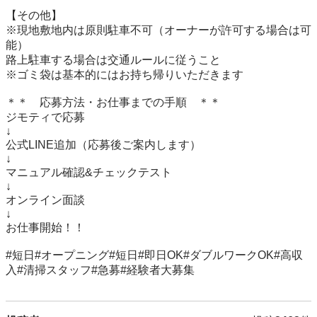
【その他】

※現地敷地内は原則駐車不可（オーナーが許可する場合は可
能）

路上駐車する場合は交通ルールに従うこと

※ゴミ袋は基本的にはお持ち帰りいただきます

＊＊　応募方法・お仕事までの手順　＊＊

ジモティで応募

↓

公式LINE追加（応募後ご案内します）

↓

マニュアル確認&チェックテスト

↓

オンライン面談

↓

お仕事開始！！

#短日#オープニング#短日#即日OK#ダブルワークOK#高収
入#清掃スタッフ#急募#経験者大募集