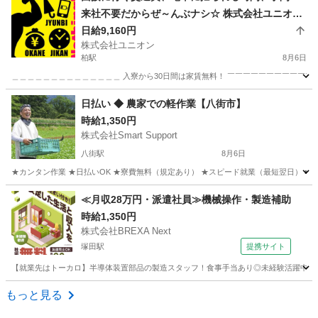
来社不要だからぜ～んぶナシ☆ 株式会社ユニオン
柏
日給9,160円
株式会社ユニオン
柏駅
8月6日
＿＿＿＿＿＿＿＿＿＿＿＿＿＿ 入寮から30日間は家賃無料！ ￣￣￣￣￣￣￣￣￣￣￣￣
千葉
柏市
柏駅
警備員
個室
日払い ◆ 農家での軽作業【八街市】
時給1,350円
株式会社Smart Support
八街駅
8月6日
★カンタン作業 ★日払いOK ★寮費無料（規定あり） ★スピード就業（最短翌日） ■ 
千葉
八街市
八街駅
仕分け
雑草
≪月収28万円・派遣社員≫機械操作・製造補助
時給1,350円
株式会社BREXA Next
塚田駅
提携サイト
【就業先はトーカロ】半導体装置部品の製造スタッフ！食事手当あり◎未経験活躍中★男
千葉
船橋市
塚田駅
その他
もっと見る