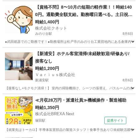
千葉
松戸市
みのり台駅
仕分け
短期間
【資格不問】8〜10月の短期の軽作業！！時給140
0円。通勤費全額支給。勤務曜日選べる。土日祝日
休み。松戸市みのり台。みのり台駅から徒歩7分と
時給1,400円
株式会社クネット
通勤至便。
みのり台駅
8月6日
●武田紙器でのご勤務です！●勤務場所は松戸市のみのり台工業団地内にある倉庫内での
千葉
松戸市
みのり台駅
仕分け
短期間
【新浦安】ホテル客室清掃/未経験歓迎/研修あり/
接客なし
時給1,200円
Ｖａｒｉｕｓ株式会社
新浦安駅
8月6日
【接客なし×モクモク清掃！】 室内の掃除機掛け、シーツの張替え、バスルームの水滴
千葉
浦安市
新浦安駅
清掃
客室
≪月収28万円・派遣社員≫機械操作・製造補助
時給1,350円
株式会社BREXA Next
塚田駅
提携サイト
【就業先はトーカロ】半導体装置部品の製造スタッフ！食事手当あり◎未経験活躍中★男