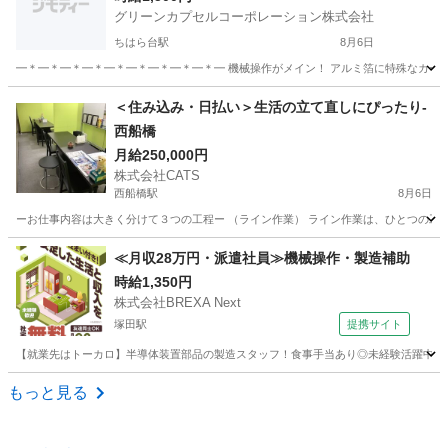
グリーンカプセルコーポレーション株式会社
ちはら台駅
8月6日
━＊━＊━＊━＊━＊━＊━＊━＊━＊━ 機械操作がメイン！ アルミ箔に特殊なカーボ
千葉
市原市
ちはら台駅
軽作業
スタッフ
＜住み込み・日払い＞生活の立て直しにぴったり-
西船橋
月給250,000円
株式会社CATS
西船橋駅
8月6日
ーお仕事内容は大きく分けて３つの工程ー （ライン作業） ライン作業は、ひとつの工
千葉
船橋市
西船橋駅
工場
ライン
≪月収28万円・派遣社員≫機械操作・製造補助
時給1,350円
株式会社BREXA Next
塚田駅
提携サイト
【就業先はトーカロ】半導体装置部品の製造スタッフ！食事手当あり◎未経験活躍中★男
千葉
船橋市
塚田駅
その他
もっと見る