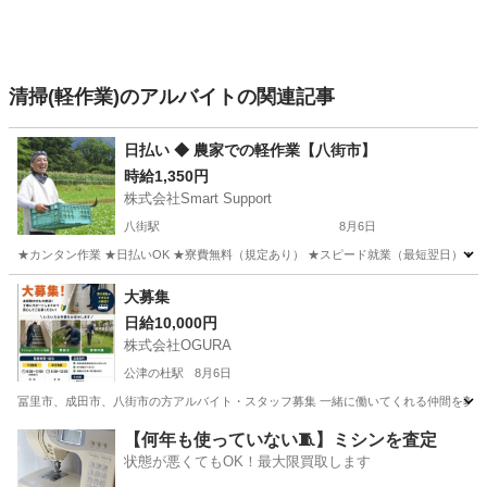
清掃(軽作業)のアルバイトの関連記事
日払い ◆ 農家での軽作業【八街市】
時給1,350円
株式会社Smart Support
八街駅
8月6日
★カンタン作業 ★日払いOK ★寮費無料（規定あり） ★スピード就業（最短翌日） ■ 
千葉
八街市
八街駅
仕分け
雑草
大募集
日給10,000円
株式会社OGURA
公津の杜駅
8月6日
冨里市、成田市、八街市の方アルバイト・スタッフ募集 一緒に働いてくれる仲間を募集します！ 
千葉
富里市
公津の杜駅
清掃
【何年も使っていない🧵】ミシンを査定
状態が悪くてもOK！最大限買取します