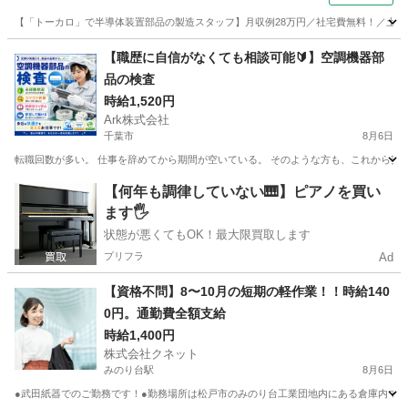
【「トーカロ」で半導体装置部品の製造スタッフ】月収例28万円／社宅費無料！／土日
千葉
船橋市
塚田駅
その他
【職歴に自信がなくても相談可能🔰】空調機器部
品の検査
時給1,520円
Ark株式会社
千葉市
8月6日
転職回数が多い。 仕事を辞めてから期間が空いている。 そのような方も、これから安定して
千葉
千葉市
工場
ゴールデンウィーク
【何年も調律していない🎹】ピアノを買い
ます🖐️
状態が悪くてもOK！最大限買取します
プリフラ
Ad
【資格不問】8〜10月の短期の軽作業！！時給140
0円。通勤費全額支給
時給1,400円
株式会社クネット
みのり台駅
8月6日
●武田紙器でのご勤務です！●勤務場所は松戸市のみのり台工業団地内にある倉庫内での