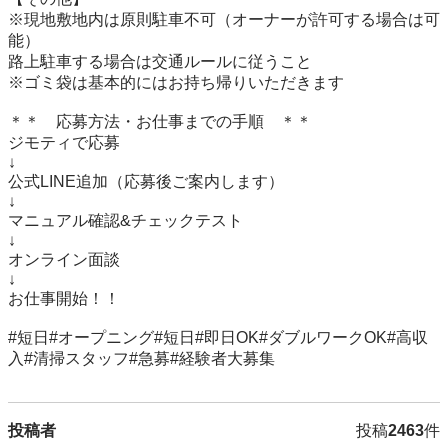
※現地敷地内は原則駐車不可（オーナーが許可する場合は可
能）

路上駐車する場合は交通ルールに従うこと

※ゴミ袋は基本的にはお持ち帰りいただきます

＊＊　応募方法・お仕事までの手順　＊＊

ジモティで応募

↓

公式LINE追加（応募後ご案内します）

↓

マニュアル確認&チェックテスト

↓

オンライン面談

↓

お仕事開始！！

#短日#オープニング#短日#即日OK#ダブルワークOK#高収
入#清掃スタッフ#急募#経験者大募集
投稿者
投稿
2463
件