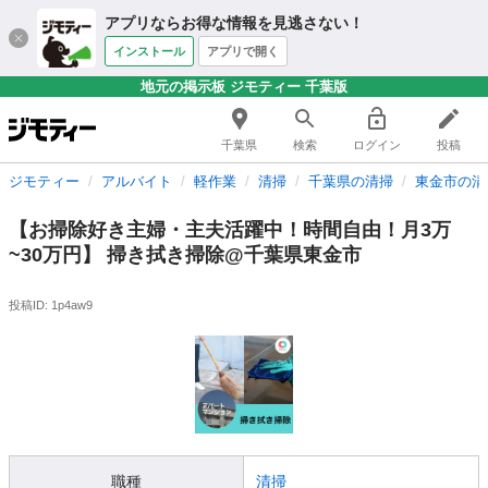
アプリならお得な情報を見逃さない！
インストール
アプリで開く
地元の掲示板 ジモティー 千葉版
千葉県
検索
ログイン
投稿
ジモティー
アルバイト
軽作業
清掃
千葉県の清掃
東金市の清
【お掃除好き主婦・主夫活躍中！時間自由！月3万
~30万円】 掃き拭き掃除@千葉県東金市
投稿ID: 1p4aw9
職種
清掃