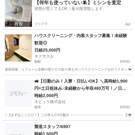
千葉
船橋市
塚田駅
その他
【何年も使っていない🧵】ミシンを査定
状態が悪くてもOK！最大限買取します
プリフラ
Ad
ハウスクリーニング・内装スタッフ募集！未経験
歓迎◎
日給25,000円
ネクサスお
柏駅
8月6日
原状回復・リフォーム全般の壁クロス貼り替えやハウスクリーニングを行うスタッフを募集して
千葉
柏市
柏駅
軽作業
スタッフ
🚜【日勤のみ！入寮・日払いOK】＼高時給1,900
円×土日祝休み♪未経験から年収480万可！／日払
いOK＆交通費別途支給の大手トラクター・エンジ
時給2,000円
ネビュラ株式会社
ン製造スタッフ［茨城県つくばみらい市］80907
柏市
8月6日
✨【まずはここだけ！】この求人の3大魅力 -------------------------------------
千葉
柏市
軽作業
スタッフ
製造スタッフ/6907
時給1,500円