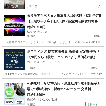
プリフラ
Ad
🔥超激アツ求人🔥大量募集の100名以上採用予定‼️
【工場ワーク🏭日払い💰1K個室寮も家賃無料🏠】
今なら…採用でPayPay5万円分のポイントプレゼ
時給1,700円
株式会社CATS
ント🎁-船橋
船橋駅
8月6日
・応募方法 ジモティーからメッセージ問い合わせ またはTEL応募:052-414-6414 ※T
千葉
船橋市
船橋駅
仕分け
個室
ポスティング 協力業者募集 高単価 安定案件あり
1枚3円から（枚数・エリアにより単価応相談）
カ）クローバージャパン
千葉駅
8月6日
📦【ポスティング協力業者様 大募集！】📦 ━━ こんな方にピッタリ！ ・すでにポステ
千葉
千葉市
千葉駅
軽作業
業務委託契約
≪寮無料・月収28万円・派遣社員≫電子部品系工
場での機械操作・製造オペレーター 交替制
時給1,350円
株式会社BREXA Next
塚田駅
提携サイト