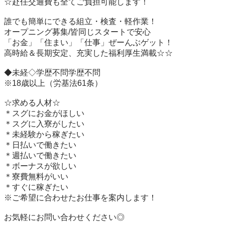
☆赴任交通費も全てご負担可能します！　　

誰でも簡単にできる組立・検査・軽作業！

オープニング募集/皆同じスタートで安心　　　　

「お金」「住まい」「仕事」ぜーんぶゲット！　　　　　

高時給＆長期安定、充実した福利厚生満載☆☆

◆未経◇学歴不問学歴不問

※18歳以上（労基法61条）

☆求める人材☆

＊スグにお金がほしい

＊スグに入寮がしたい

＊未経験から稼ぎたい

＊日払いで働きたい

＊週払いで働きたい

＊ボーナスが欲しい

＊寮費無料がいい　

＊すぐに稼ぎたい

※ご希望に合わせたお仕事を案内します！

お気軽にお問い合わせください◎