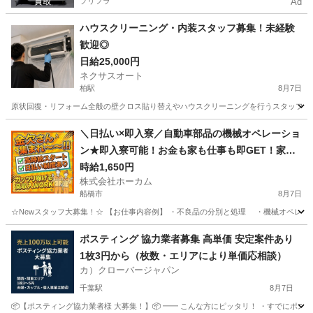
プリフラ
Ad
ハウスクリーニング・内装スタッフ募集！未経験
歓迎◎
日給25,000円
ネクサスオート
柏駅
8月7日
原状回復・リフォーム全般の壁クロス貼り替えやハウスクリーニングを行うスタッフを募集して
千葉
柏市
柏駅
軽作業
スタッフ
＼日払い×即入寮／自動車部品の機械オペレーショ
ン★即入寮可能！お金も家も仕事も即GET！家賃0
円の住み込み案件
時給1,650円
株式会社ホーカム
船橋市
8月7日
☆Newスタッフ大募集！☆ 【お仕事内容例】 ・不良品の分別と処理 ・機械オペレーショ
千葉
船橋市
工場
住み込み
ポスティング 協力業者募集 高単価 安定案件あり
1枚3円から（枚数・エリアにより単価応相談）
カ）クローバージャパン
千葉駅
8月7日
📦【ポスティング協力業者様 大募集！】📦 ━━ こんな方にピッタリ！ ・すでにポステ