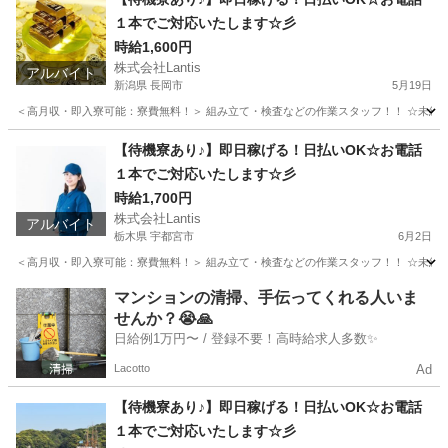
１本でご対応いたします☆彡
時給1,600円
株式会社Lantis
アルバイト
新潟県 長岡市
5月19日
＜高月収・即入寮可能：寮費無料！＞ 組み立て・検査などの作業スタッフ！！ ☆未経験でも
新潟
長岡市
工場
時給
【待機寮あり♪】即日稼げる！日払いOK☆お電話
１本でご対応いたします☆彡
時給1,700円
株式会社Lantis
アルバイト
栃木県 宇都宮市
6月2日
＜高月収・即入寮可能：寮費無料！＞ 組み立て・検査などの作業スタッフ！！ ☆未経験でも
栃木
宇都宮市
工場
時給
マンションの清掃、手伝ってくれる人いま
せんか？😭🙏
日給例1万円〜 / 登録不要！高時給求人多数✨
Lacotto
Ad
【待機寮あり♪】即日稼げる！日払いOK☆お電話
１本でご対応いたします☆彡