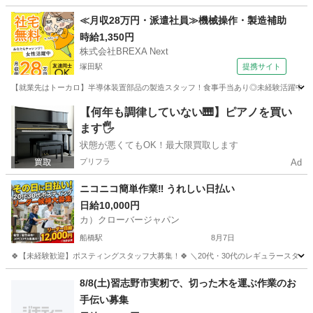
千葉
千葉市
千葉駅
軽作業
業務委託契約
≪月収28万円・派遣社員≫機械操作・製造補助
時給1,350円
株式会社BREXA Next
塚田駅
提携サイト
【就業先はトーカロ】半導体装置部品の製造スタッフ！食事手当あり◎未経験活躍中★男
千葉
船橋市
塚田駅
その他
【何年も調律していない🎹】ピアノを買い
ます🖐️
状態が悪くてもOK！最大限買取します
プリフラ
Ad
ニコニコ簡単作業‼️ うれしい日払い
日給10,000円
カ）クローバージャパン
船橋駅
8月7日
🍀【未経験歓迎】ポスティングスタッフ大募集！🍀 ＼20代・30代のレギュラースタッフ
千葉
船橋市
船橋駅
軽作業
スタッフ
8/8(土)習志野市実籾で、切った木を運ぶ作業のお
手伝い募集