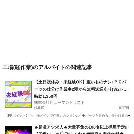
工場(軽作業)のアルバイトの関連記事
【土日祝休み・未経験OK】重いものナシ♪ＰＣパ
ーツの仕分け作業◆2駅から無料送迎あり(W2T-14
61_3)
時給1,350円
株式会社ヒューマントラスト
妙典駅
8月7日
【PRポイント】 ＼小物メインで作業もカンタン♪／ ◆パーツを集める、仕分けるのモク
千葉
市川市
妙典駅
仕分け
ヒューマントラスト
🔥超激アツ求人🔥大量募集の100名以上採用予定‼️