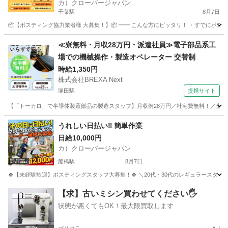
カ）クローバージャパン
千葉駅
8月7日
📦【ポスティング協力業者様 大募集！】📦 ━━ こんな方にピッタリ！ ・すでにポステ
千葉
千葉市
千葉駅
軽作業
業務委託契約
≪寮無料・月収28万円・派遣社員≫電子部品系工
場での機械操作・製造オペレーター 交替制
時給1,350円
株式会社BREXA Next
塚田駅
提携サイト
【「トーカロ」で半導体装置部品の製造スタッフ】月収例28万円／社宅費無料！／土日
千葉
船橋市
塚田駅
その他
うれしい日払い‼ 簡単作業
日給10,000円
カ）クローバージャパン
船橋駅
8月7日
🍀【未経験歓迎】ポスティングスタッフ大募集！🍀 ＼20代・30代のレギュラースタッフ
千葉
船橋市
船橋駅
軽作業
スタッフ
【求】古いミシン買わせてください🖐️
状態が悪くてもOK！最大限買取します