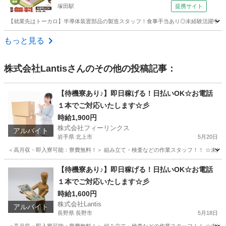
塚田駅
提携サイト
【就業先はトーカロ】半導体装置部品の製造スタッフ！食事手当あり◎未経験活躍中★男
千葉
船橋市
塚田駅
その他
もっと見る
株式会社Lantis
さんのその他の投稿記事：
【待機寮あり♪】即日稼げる！日払いOK☆お電話
１本でご対応いたします☆彡
時給1,900円
株式会社フィーリンクス
アルバイト
岩手県 北上市
5月20日
＜高月収・即入寮可能：寮費無料！＞ 組み立て・検査などの作業スタッフ！！ ☆未経験でも
岩手
北上市
軽作業
時給
【待機寮あり♪】即日稼げる！日払いOK☆お電話
１本でご対応いたします☆彡
時給1,600円
株式会社Lantis
アルバイト
長野県 長野市
5月18日