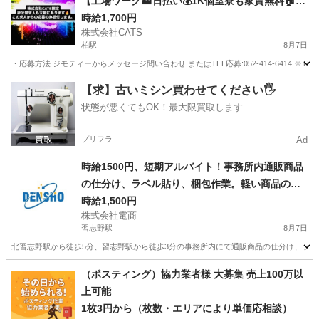
【工場ワーク🏭日払い💰1K個室寮も家賃無料🏠】
今なら…採用でPayPay5万円分のポイントプレゼ
時給1,700円
株式会社CATS
ント🎁-柏
柏駅
8月7日
・応募方法 ジモティーからメッセージ問い合わせ またはTEL応募:052-414-6414 ※T
千葉
柏市
柏駅
仕分け
個室
【求】古いミシン買わせてください🖐️
状態が悪くてもOK！最大限買取します
プリフラ
Ad
時給1500円、短期アルバイト！事務所内通販商品
の仕分け、ラベル貼り、梱包作業。軽い商品のみ
です！
時給1,500円
株式会社電商
習志野駅
8月7日
北習志野駅から徒歩5分、習志野駅から徒歩3分の事務所内にて通販商品の仕分け、ラベ
千葉
船橋市
習志野駅
仕分け
夏休み
（ポスティング）協力業者様 大募集 売上100万以
上可能
1枚3円から（枚数・エリアにより単価応相談）