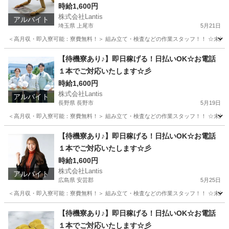
時給1,600円
株式会社Lantis
アルバイト
埼玉県 上尾市
5月21日
＜高月収・即入寮可能：寮費無料！＞ 組み立て・検査などの作業スタッフ！！ ☆未経験でも
埼玉
上尾市
工場
時給
【待機寮あり♪】即日稼げる！日払いOK☆お電話
１本でご対応いたします☆彡
時給1,600円
株式会社Lantis
アルバイト
長野県 長野市
5月19日
＜高月収・即入寮可能：寮費無料！＞ 組み立て・検査などの作業スタッフ！！ ☆未経験でも
長野
長野市
工場
時給
【待機寮あり♪】即日稼げる！日払いOK☆お電話
１本でご対応いたします☆彡
時給1,600円
株式会社Lantis
アルバイト
広島県 安芸郡
5月25日
＜高月収・即入寮可能：寮費無料！＞ 組み立て・検査などの作業スタッフ！！ ☆未経験でも
広島
安芸郡
工場
時給
【待機寮あり♪】即日稼げる！日払いOK☆お電話
１本でご対応いたします☆彡