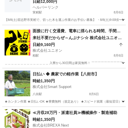
日給12,000円
ヘルパーリンク
実籾駅
8月6日
【8/8(土)習志野市実籾で、切った木を運ぶ作業のお手伝い募集】 ・8/8(土)9:00頃〜16
千葉
習志野市
実籾駅
軽作業
面接に行く交通費、電車に揺られる時間、手間…
来社不要だからぜ～んぶナシ☆ 株式会社ユニオン
柏
日給9,160円
株式会社ユニオン
柏駅
8月6日
＿＿＿＿＿＿＿＿＿＿＿＿＿＿ 入寮から30日間は家賃無料！ ￣￣￣￣￣￣￣￣￣￣￣￣
千葉
柏市
柏駅
警備員
個室
日払い ◆ 農家での軽作業【八街市】
時給1,350円
株式会社Smart Support
八街駅
8月6日
★カンタン作業 ★日払いOK ★寮費無料（規定あり） ★スピード就業（最短翌日） ■ 
千葉
八街市
八街駅
仕分け
雑草
≪月収28万円・派遣社員≫機械操作・製造補助
時給1,350円
株式会社BREXA Next