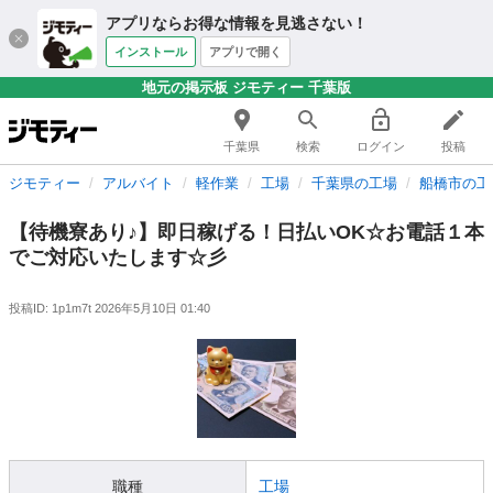
アプリならお得な情報を見逃さない！
インストール
アプリで開く
地元の掲示板 ジモティー 千葉版
千葉県
検索
ログイン
投稿
ジモティー
アルバイト
軽作業
工場
千葉県の工場
船橋市の工
【待機寮あり♪】即日稼げる！日払いOK☆お電話１本
でご対応いたします☆彡
投稿ID: 1p1m7t
2026年5月10日 01:40
職種
工場