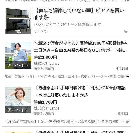
＜高月収・即入寮可能：寮費無料！＞ 組み立て・検査などの作業スタッフ！！ ☆未経験でも
長野
長野市
工場
時給
【何年も調律していない🎹】ピアノを買い
ます🖐️
状態が悪くてもOK！最大限買取します
プリフラ
Ad
＼最速で貯金ができる／高時給1900円×寮費無料×
土日休み＝自由＆余裕の毎日をGET/サポート特典
あり♪
時給1,900円
株式会社Lantis
アルバイト
埼玉県 川越市
6月18日
業種：自動車・部品・バイク 職種：組立・組付け・機械オペレーター・塗装 自動車部品の
埼玉
川越市
工場
無料
【待機寮あり♪】即日稼げる！日払いOK☆お電話
１本でご対応いたします☆彡
時給1,700円
株式会社Lantis
アルバイト
徳島県 徳島市
6月3日
【お電話1本で内定♪】日払いOK×待機寮完備☆ ＜完全未経験OK・即就業可能！＞ 組み立て
徳島
徳島市
工場
時給
【待機寮あり♪】即日稼げる！日払いOK☆お電話