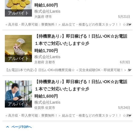
時給1,600円
株式会社Lantis
アルバイト
大阪府 堺市
5月21日
＜高月収・即入寮可能：寮費無料！＞ 組み立て・検査などの作業スタッフ！！ ☆未経験でも
大阪
堺市
工場
時給
【待機寮あり♪】即日稼げる！日払いOK☆お電話
１本でご対応いたします☆彡
時給1,700円
株式会社Lantis
アルバイト
京都府 京都市
6月3日
【お電話1本で内定♪】日払いOK×待機寮完備☆ ＜完全未経験OK・即就業可能！＞ 組み立て
京都
京都市
工場
時給
【待機寮あり♪】即日稼げる！日払いOK☆お電話
１本でご対応いたします☆彡
時給1,600円
株式会社Lantis
アルバイト
佐賀県 佐賀市
5月24日
＜高月収・即入寮可能：寮費無料！＞ 組み立て・検査などの作業スタッフ！！ ☆未経験でも
佐賀
佐賀市
工場
時給
ページTOPへ