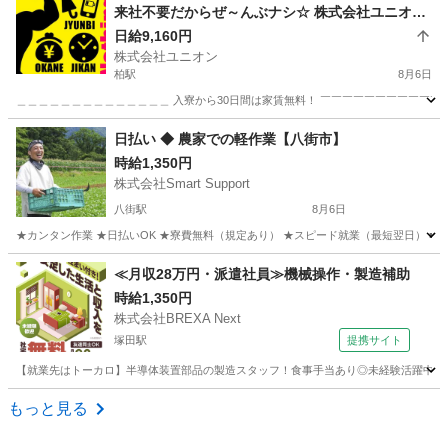
来社不要だからぜ～んぶナシ☆ 株式会社ユニオン
柏
日給9,160円
株式会社ユニオン
柏駅
8月6日
＿＿＿＿＿＿＿＿＿＿＿＿＿＿ 入寮から30日間は家賃無料！ ￣￣￣￣￣￣￣￣￣￣￣￣
千葉
柏市
柏駅
警備員
個室
日払い ◆ 農家での軽作業【八街市】
時給1,350円
株式会社Smart Support
八街駅
8月6日
★カンタン作業 ★日払いOK ★寮費無料（規定あり） ★スピード就業（最短翌日） ■ 
千葉
八街市
八街駅
仕分け
雑草
≪月収28万円・派遣社員≫機械操作・製造補助
時給1,350円
株式会社BREXA Next
塚田駅
提携サイト
【就業先はトーカロ】半導体装置部品の製造スタッフ！食事手当あり◎未経験活躍中★男
千葉
船橋市
塚田駅
その他
もっと見る