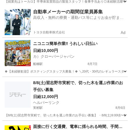
【就業先はトーカロ】半導体装置部品の製造スタッフ！食事手当あり◎未経験活躍中★男
千葉
船橋市
塚田駅
その他
自動車メーカーの期間従業員募集
高収入・無料の寮費・通勤バス等によりお金が貯まり
やすい環境
トヨタ自動車株式会社
Ad
ニコニコ簡単作業‼️ うれしい日払い
日給10,000円
カ）クローバージャパン
船橋駅
8月7日
🍀【未経験歓迎】ポスティングスタッフ大募集！🍀 ＼20代・30代のレギュラースタッフ
千葉
船橋市
船橋駅
軽作業
スタッフ
8/8(土)習志野市実籾で、切った木を運ぶ作業のお
手伝い募集
日給12,000円
ヘルパーリンク
実籾駅
8月6日
【8/8(土)習志野市実籾で、切った木を運ぶ作業のお手伝い募集】 ・8/8(土)9:00頃〜16
千葉
習志野市
実籾駅
軽作業
面接に行く交通費、電車に揺られる時間、手間…