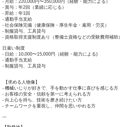
- 月給：220,000円〜350,000円（経験・能力による）  

- 賞与：年2回（業績に応じる）  

- 昇給：年1回  

- 通勤手当支給

- 社会保険完備（健康保険・厚生年金・雇用・労災）  

- 制服貸与、工具貸与  

- 資格取得支援制度あり（整備士資格などの受験費用補助）  

日雇い制度

- 日給：10,000〜15,000円（経験・能力による)

- 通勤手当支給

- 制服貸与、工具貸与  

 【求める人物像】  

- 機械いじりが好きで、手を動かす仕事に喜びを感じる方  

- お客様の安全・信頼を第一に考えられる方  

- 向上心を持ち、技術を磨き続けたい方  

- チームワークを重視し、仲間を思いやれる方  

---
