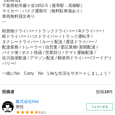
【勤務地】  

千葉県柏市藤ケ谷1852-5（最寄駅：高柳駅）  

マイカー・バイク通勤可（無料駐車場あり）  

車両無料貸出有り

---

軽貨物ドライバー / トラックドライバー / 4tドライバー /

軽ドライバー / バスドライバー / トラック運転手 /

タクシードライバー / ルート配送 / 運送ドライバー /

配達業務 / トレーラー / 自営業 / 委託業務/ 新聞配達 /

バイク便 / ポスト投函 / 営業回り / ヤマト運輸配達 /

佐川急便配達 / アマゾン配送 / 郵便局ドライバー/フードデリ
バリー/

一緒にNo　Carry　No　Lifeな生活をサポートしましょう！
投稿者
投稿
18
件
株式会社Hot
男性
フォローする
5.0
(
1
)