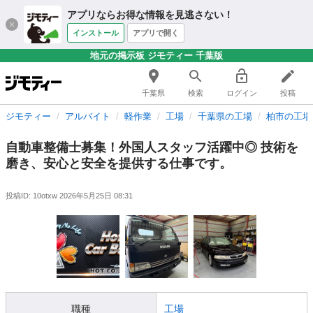
アプリならお得な情報を見逃さない！
インストール
アプリで開く
地元の掲示板 ジモティー 千葉版
千葉県
検索
ログイン
投稿
ジモティー
アルバイト
軽作業
工場
千葉県の工場
柏市の工場
自動車整備士募集！外国人スタッフ活躍中◎ 技術を
磨き、安心と安全を提供する仕事です。
投稿ID: 10otxw
2026年5月25日 08:31
職種
工場