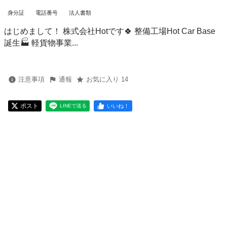
身分証
電話番号
法人書類
はじめまして！ 株式会社Hotです🍀 整備工場Hot Car Base
誕生🏭 軽貨物事業...
注意事項
通報
お気に入り 14
ポスト
いいね！
LINEで送る