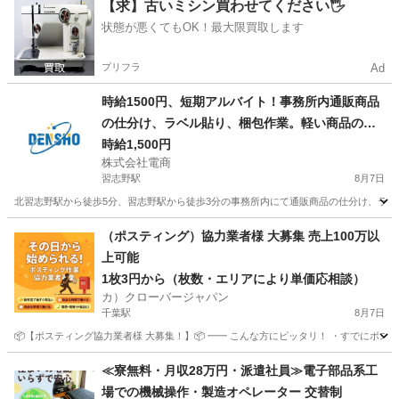
千葉
柏市
柏駅
仕分け
個室
【求】古いミシン買わせてください🖐️
状態が悪くてもOK！最大限買取します
プリフラ
Ad
時給1500円、短期アルバイト！事務所内通販商品
の仕分け、ラベル貼り、梱包作業。軽い商品のみ
です！
時給1,500円
株式会社電商
習志野駅
8月7日
北習志野駅から徒歩5分、習志野駅から徒歩3分の事務所内にて通販商品の仕分け、ラベ
千葉
船橋市
習志野駅
仕分け
夏休み
（ポスティング）協力業者様 大募集 売上100万以
上可能
1枚3円から（枚数・エリアにより単価応相談）
カ）クローバージャパン
千葉駅
8月7日
📦【ポスティング協力業者様 大募集！】📦 ━━ こんな方にピッタリ！ ・すでにポステ
千葉
千葉市
千葉駅
軽作業
業務委託契約
≪寮無料・月収28万円・派遣社員≫電子部品系工
場での機械操作・製造オペレーター 交替制