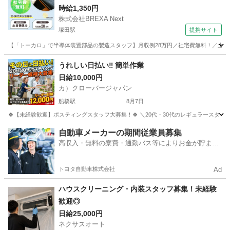
時給1,350円
株式会社BREXA Next
塚田駅
提携サイト
【「トーカロ」で半導体装置部品の製造スタッフ】月収例28万円／社宅費無料！／土日
千葉
船橋市
塚田駅
その他
うれしい日払い‼ 簡単作業
日給10,000円
カ）クローバージャパン
船橋駅
8月7日
🍀【未経験歓迎】ポスティングスタッフ大募集！🍀 ＼20代・30代のレギュラースタッフ
千葉
船橋市
船橋駅
軽作業
スタッフ
自動車メーカーの期間従業員募集
高収入・無料の寮費・通勤バス等によりお金が貯まり
やすい環境
トヨタ自動車株式会社
Ad
ハウスクリーニング・内装スタッフ募集！未経験
歓迎◎
日給25,000円
ネクサスオート