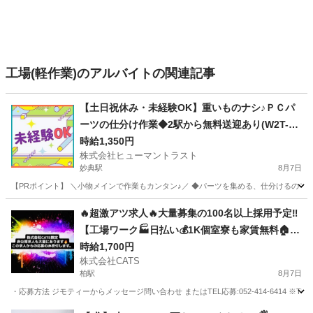
工場(軽作業)のアルバイトの関連記事
【土日祝休み・未経験OK】重いものナシ♪ＰＣパ
ーツの仕分け作業◆2駅から無料送迎あり(W2T-14
61_3)
時給1,350円
株式会社ヒューマントラスト
妙典駅
8月7日
【PRポイント】 ＼小物メインで作業もカンタン♪／ ◆パーツを集める、仕分けるのモク
千葉
市川市
妙典駅
仕分け
ヒューマントラスト
🔥超激アツ求人🔥大量募集の100名以上採用予定‼️
【工場ワーク🏭日払い💰1K個室寮も家賃無料🏠】
今なら…採用でPayPay5万円分のポイントプレゼ
時給1,700円
株式会社CATS
ント🎁-柏
柏駅
8月7日
・応募方法 ジモティーからメッセージ問い合わせ またはTEL応募:052-414-6414 ※T