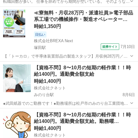
転職回数が多い。 仕事を辞めてから期間が空いている。 そのような方
も、これから安定して働く意思を重視します。 🔧仕事内容 エアコンや
千葉
千葉市
工場
ゴールデンウィーク
≪寮無料・月収28万円・派遣社員≫電子部品
空調設備に使われる部品の検査です。 ・キズやへこみのチェック ・部
系工場での機械操作・製造オペレーター…
品のサ...
時給1,350円
日払い
株式会社BREXA Next
7月10日
提携サイト
塚田駅
【「トーカロ」で半導体装置部品の製造スタッフ】月収例28万円／社
宅費無料！／土日祝休み×年間休日120日！／未経験男女活躍中！／格
千葉
船橋市
塚田駅
その他
【資格不問】8〜10月の短期の軽作業！！時
安食堂利用可★ 人気の工場のお仕事 ◇半導体製造装置部品の製造加工
給1400円。通勤費全額支給
補助作業◇ 半導...
時給1,400円
株式会社クネット
みのり台駅
8月6日
●武田紙器でのご勤務です！●勤務場所は松戸市のみのり台工業団地内
にある倉庫内での軽作業です。主にゲーム関連の商品のピッキングや
千葉
松戸市
みのり台駅
仕分け
短期間
【資格不問】8〜10月の短期の軽作業！！時
検品、箱詰めなどです。 短期間の業務にて複数人数で業務を行いま
給1400円。通勤費全額支給。勤務曜…
す。 経験のある方ぜひご応募...
時給1,400円
株式会社クネット