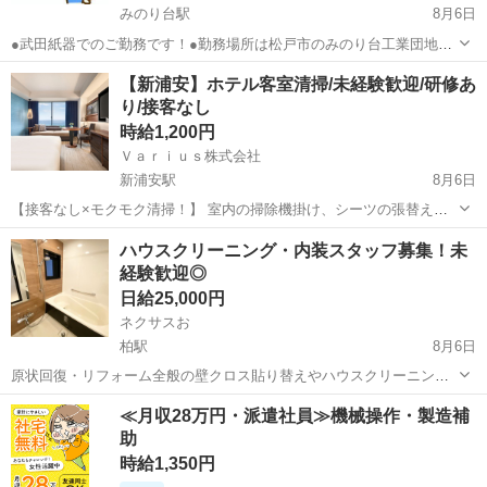
みのり台駅
8月6日
●武田紙器でのご勤務です！●勤務場所は松戸市のみのり台工業団地内
にある倉庫内での軽作業です。主にゲーム関連の商品のピッキングや
千葉
松戸市
みのり台駅
仕分け
短期間
【新浦安】ホテル客室清掃/未経験歓迎/研修あ
検品、箱詰めなどです。 短期間の業務にて複数人数で業務を行いま
り/接客なし
す。 経験のある方ぜひご応募...
時給1,200円
Ｖａｒｉｕｓ株式会社
新浦安駅
8月6日
【接客なし×モクモク清掃！】 室内の掃除機掛け、シーツの張替え、
バスルームの水滴ふき取り、アメニティの補充。複雑な業務もなく、
千葉
浦安市
新浦安駅
清掃
客室
ハウスクリーニング・内装スタッフ募集！未
いちから丁寧に教えますので未経験の方でも安心して働けます。、隙
経験歓迎◎
間時間に働きたい方、扶養範囲内で働...
日給25,000円
ネクサスお
柏駅
8月6日
原状回復・リフォーム全般の壁クロス貼り替えやハウスクリーニング
を行うスタッフを募集しています。 未経験の方も大歓迎！ 先輩スタッ
千葉
柏市
柏駅
軽作業
スタッフ
≪月収28万円・派遣社員≫機械操作・製造補
フが丁寧にサポートするので安心して始められます。 【給与】 日給
助
12,000円～25,000円...
時給1,350円