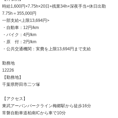
時給1,600円×7.75h×20日+残業34h+深夜手当+休日出勤
7.75h＝355,000円
一部支給<上限13,694円>
・自動車：12円/km
・バイク：4円/km
・原 付：2円/km
・公共交通機関：実費を上限13,694円まで支給
勤務地
12226
【勤務地】
千葉県野田市二ツ塚
【アクセス】
東武アーバンパークライン梅郷駅から徒歩16分
常磐自動車道柏南ICから車で10分