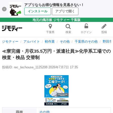
アプリならお得な情報を見逃さない！
インストール
アプリで開く
地元の掲示板 ジモティー 千葉版
千葉県
検索
ログイン
投稿
ジモティー
アルバイト
軽作業
その他
千葉県のその他
野田市
≪寮完備・月収35.5万円・派遣社員≫化学系工場での
検査・検品 交替制
投稿ID: rec_techouse_1125208
2026年7月7日 17:35
職種
その他