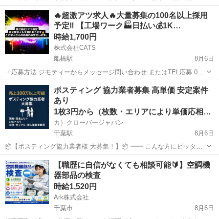
くれる仲間を募集します！ 仕事内容 * 植木の手入れ * 草刈り * 清掃作
千葉
富里市
公津の杜駅
清掃
🔥超激アツ求人🔥大量募集の100名以上採用
業 * 除草作業 * 片付け作業 未経験の方も丁寧に教えますので安心して
予定‼️ 【工場ワーク🏭日払い💰1K…
ご応...
時給1,700円
株式会社CATS
船橋駅
8月6日
・応募方法 ジモティーからメッセージ問い合わせ またはTEL応募:052-
414-6414 ※TEL応募時間:毎日10時〜20時まで。 ・募集人数 先着100
千葉
船橋市
船橋駅
仕分け
個室
ポスティング 協力業者募集 高単価 安定案件
名 限定 ※優先紹介枠に上限があるため。 ...
あり
1枚3円から（枚数・エリアにより単価応相談）
カ）クローバージャパン
千葉駅
8月6日
📦【ポスティング協力業者様 大募集！】📦 ━━ こんな方にピッタ
リ！ ・すでにポスティング業をされている方 ・副業・ダブルワークで
千葉
千葉市
千葉駅
軽作業
業務委託契約
【職歴に自信がなくても相談可能🔰】空調機
安定収入を得たい方 ・個人・法人どちらでもOK！ ━━ 弊社の特徴 ・
器部品の検査
大手...
時給1,520円
Ark株式会社
千葉市
8月6日