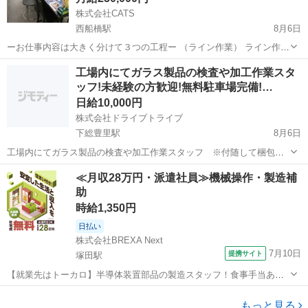
株式会社CATS
西船橋駅
8月6日
ーお仕事内容は大きく分けて３つの工程ー （ライン作業） ライン作業
は、ひとつの工程に対し複数人がベルトコンベアを流れる製品を加
千葉
船橋市
西船橋駅
工場
ライン
工場内にてガラス製品の検査や加工作業スタ
工・梱包などをしていく作業のことです。正しくはライン生産方式と
ッフ!未経験の方歓迎!無料駐車場完備!…
呼び、食品や工業関係などさまざま...
日給10,000円
株式会社ドライブトライブ
下総豊里駅
8月6日
工場内にてガラス製品の検査や加工作業スタッフ ※付随して梱包や
運び作業あります 商品 ：こわれもの(ガラス製品) 働く場所：工場
千葉
香取郡
下総豊里駅
その他
スタッフ
≪月収28万円・派遣社員≫機械操作・製造補
内 年齢層 ：18〜40くらいまでの方が活躍中 勤務時間：8:30〜17:30
助
【即...
時給1,350円
日払い
株式会社BREXA Next
7月10日
提携サイト
塚田駅
【就業先はトーカロ】半導体装置部品の製造スタッフ！食事手当あり
◎未経験活躍中★男女活躍中！寮費無料！土日祝休み×年間休日120
千葉
船橋市
塚田駅
その他
日！正社員登用制度あり！社会保険完備◎格安食堂利用可★最寄り駅
もっと見る