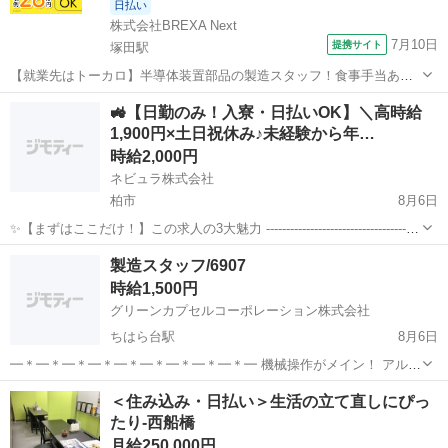
日払い
株式会社BREXA Next
7月10日
提携サイト
塚田駅
【就業先はトーカロ】半導体装置部品の製造スタッフ！食事手当あり
◎未経験活躍中★男女活躍中！寮費無料！土日祝休み×年間休日120
千葉
船橋市
塚田駅
その他
🚜【日勤のみ！入寮・日払いOK】＼高時給
日！正社員登用制度あり！社会保険完備◎格安食堂利用可★最寄り駅
1,900円×土日祝休み♪未経験から年…
から徒歩圏内◎《千葉県船橋市》 人...
時給2,000円
ネビュラ株式会社
柏市
8月6日
✨【まずはここだけ！】この求人の3大魅力 ---------------------------------------
----- 【1】驚きの高収入スタート！未経験から「時給1,900円」「想定
千葉
柏市
軽作業
スタッフ
製造スタッフ/6907
年収480万円」が目指せ...
時給1,500円
グリーンカプセルコーポレーション株式会社
ちはら台駅
8月6日
━＊━＊━＊━＊━＊━＊━＊━＊━＊━ 機械操作がメイン！ アルミ
箔に特殊なカーボンをコーティングする製造工程のお仕事です。 重い
千葉
市原市
ちはら台駅
軽作業
スタッフ
＜住み込み・日払い＞生活の立て直しにぴっ
物を持つ作業はほとんどなく、未経験から始めたスタッフも多数活躍
たり-西船橋
しています。 ━...
月給250,000円