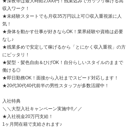
★深夜帯は最大時給2,000円！残業込みでガッツリ稼げる高
収入ワーク！
★未経験スタートでも月収35万円以上可◎収入重視派に人
気！
★身体を動かす仕事が好きならOK！業界経験や資格は必要
なし♪
★残業多めで安定して稼げるから「とにかく収入重視」の方
にピッタリ！
★髪型・髪色自由＆ひげOK！自分らしいスタイルのままで
働ける◎
★即日勤務OK！面接から入社までスピード対応します！
★20代30代40代前半の男性スタッフが多数活躍中！
入社特典
＼＼大型入社キャンペーン実施中!!／／
★入社祝金20万円支給！
1ヶ月間在籍で支給されます♪