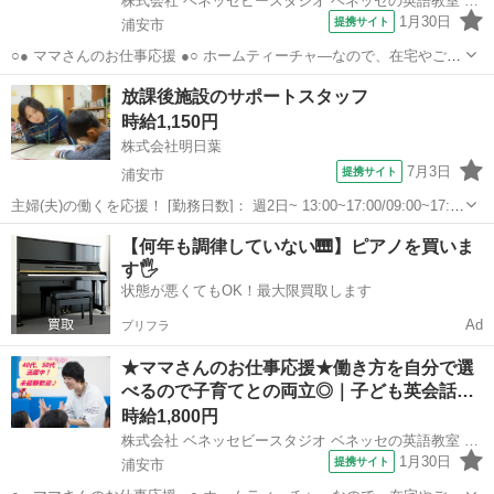
株式会社 ベネッセビースタジオ ベネッセの英語教室 BE studio
1月30日
提携サイト
浦安市
○● ママさんのお仕事応援 ●○ ホームティーチャ—なので、在宅やご自
宅近くでの勤務！ ご家庭の都合に応じて、週1日～開校日なども調整
千葉
浦安市
その他
放課後施設のサポートスタッフ
可能です。 ○● 未経験からの「英語の先生」デビューも大歓迎 ●○ ・開
時給1,150円
校以降は教室運営...
株式会社明日葉
7月3日
提携サイト
浦安市
主婦(夫)の働くを応援！ [勤務日数]： 週2日~ 13:00~17:00/09:00~17:00
[勤務地・最寄駅]： 千葉県浦安市美浜5-12-1 浦安市美浜北放課後うら
千葉
浦安市
その他
【何年も調律していない🎹】ピアノを買いま
っこクラブ 新浦安駅徒歩5分 [職種名]：...
す🖐️
状態が悪くてもOK！最大限買取します
Ad
プリフラ
★ママさんのお仕事応援★働き方を自分で選
べるので子育てとの両立◎｜子ども英会話…
時給1,800円
株式会社 ベネッセビースタジオ ベネッセの英語教室 BE studio
1月30日
提携サイト
浦安市