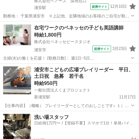
株式会社ベアーズ 採用窓口
12月10日
提携サイト
浦安駅
勤務地： 千葉県浦安市 ※上記他、近隣地域のお客様のご自宅が勤務
先となります。ご希望を伺いながら、複数のお客様・地域を担当いた
千葉
浦安市
浦安駅
その他
在宅ワークのベネッセの子ども英語講師
だきます。 浦安(千葉県)駅 徒歩0分 ／ 新浦安駅 徒歩0分 ／ 舞浜駅 徒
時給1,800円
歩0分 週勤務日...
株式会社ベネッセビースタジオ
3月23日
提携サイト
浦安市
主婦(夫)の働くを応援！ [勤務日数]： 週1日~5日
14:00~16:00/15:00~18:00/14:00~18:00 月/火/水/木/金/土/日 などから選
千葉
浦安市
その他
浦安市こどもの広場プレイリーダー 平日、
べます [勤務地・最寄駅]： 千葉県浦安市 株式会社ベ...
土日祝 急募 若干名
時給950円
一般社団法人くまプロジェクト
新浦安駅
11月17日
【仕事内容】（概略） プレイリーダーとしてのおしごとです♪ １）浦
安市立「こどもの広場」の利用者（主に小学生）の安全確保 ２）「あ
千葉
浦安市
新浦安駅
その他
きっかけ
洗い場スタッフ
そび」のきっかけ作り ３）あそびの材料準備（木材加工） ４）施設...
日給例1万円〜 /【登録不要】スマホで1分！単発バイト
一括検索✨