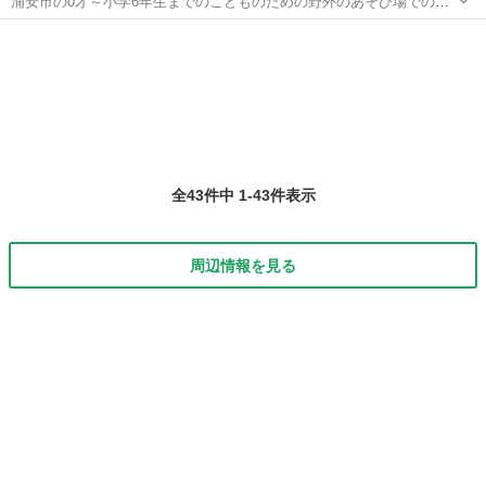
浦安市の0才～小学6年生までのこどものための野外のあそび場でのお
仕事です。来場するこどもの見守り、保護者対応、環境整備などを行
千葉
浦安市
新浦安駅
その他
NPO法人
います。 こどもが自分の気持ちを大切に健やかに育つ環境、保護者が
安心して子育てできる環境を一緒に...
全43件中 1-43件表示
周辺情報を見る