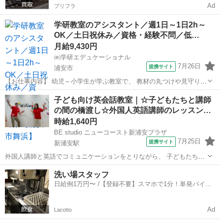
Ad
プリフラ
学研教室のアシスタント／週1日～1日2h～
OK／土日祝休み／資格・経験不問／低…
月給9,430円
㈱学研エデュケーショナル
7月26日
提携サイト
浦安市
【お仕事内容】 幼児～小学生が学ぶ教室で、 教材の丸つけや見守りを
行うお仕事です。 学習のサポート役として、子どもたちの成長を そば
千葉
浦安市
その他
子ども向け英会話教室｜☆子どもたちと講師
で見守っていきましょう。 ★教材の採点・サポート
の間の橋渡し☆外国人英語講師のレッスン…
────────────────── ・...
時給1,640円
BE studio ニューコースト新浦安プラザ
7月25日
提携サイト
新浦安駅
外国人講師と英語でコミュニケーションをとりながら、 子どもたちが
楽しめるように全身を使って踊ったり、歌ったり、 ゲームなどを使っ
千葉
浦安市
新浦安駅
その他
洗い場スタッフ
た英会話レッスンのお仕事♪ ■■ シフトの安定性◎子供たちの成長がや
日給例1万円〜 /【登録不要】スマホで1分！単発バイト
りがいに！ ■■ こども英...
一括検索✨
Ad
Lacotto