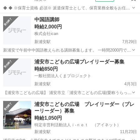
◆ ◆ ※保育士資格 必須※ 派遣保育士として、保育業務全般をお任せ
します。 【主な業務内容】 クラス担任業務 子どもたちの見守り・生
千葉
浦安市
その他
中国語講師
活支援 遊びや活動のサポート ピアノ演奏や歌・季節行事の補助 連絡
時給2,000円
帳の記入などの事...
株式会社ican
新浦安駅
7月29日
新浦安で午前中中国語教えられる講師募集します。 一時間2000円で
す。 1日9−12時まで 交通費支給します。
千葉
浦安市
新浦安駅
その他
午前中
浦安市こどもの広場プレイリーダー募集
時給850円
一般社団法人くまプロジェクト
新浦安駅
4月3日
【浦安市こどもの広場】 浦安市立「浦安市こどもの広場(愛称うらっこ
広場)」は、0歳から小学生までが利用できる屋外あそび場です。 浦
千葉
浦安市
新浦安駅
その他
きっかけ
浦安市こどもの広場 プレイリーダー（プレ
安市こどもの広場では、街角にある公園ではできないような遊びがで
ーリーダー）募集
きます。 た...
時給1,050円
特定非営利活動法人ｉ-ｎｅｔ （アイネット）
新浦安駅
11月23日