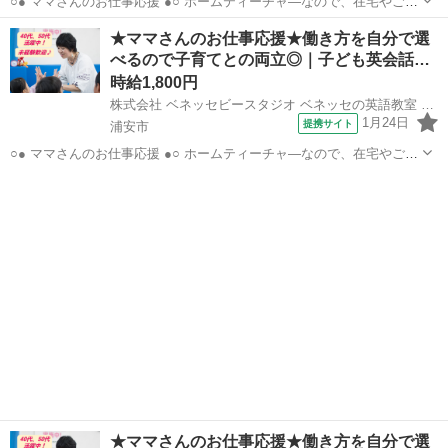
○● ママさんのお仕事応援 ●○ ホームティーチャ—なので、在宅やご自
宅近くでの勤務！ ご家庭の都合に応じて、週1日～開校日なども調整
千葉
浦安市
その他
★ママさんのお仕事応援★働き方を自分で選
可能です。 ○● 未経験からの「英語の先生」デビューも大歓迎 ●○ ・開
べるので子育てとの両立◎｜子ども英会話…
校以降は教室運営...
時給1,800円
株式会社 ベネッセビースタジオ ベネッセの英語教室 BE studio
1月24日
提携サイト
浦安市
○● ママさんのお仕事応援 ●○ ホームティーチャ—なので、在宅やご自
宅近くでの勤務！ ご家庭の都合に応じて、週1日～開校日なども調整
千葉
浦安市
その他
可能です。 ○● 未経験からの「英語の先生」デビューも大歓迎 ●○ ・開
校以降は教室運営...
★ママさんのお仕事応援★働き方を自分で選