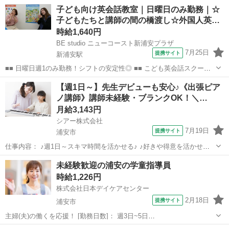
子ども向け英会話教室｜日曜日のみ勤務｜☆
子どもたちと講師の間の橋渡し☆外国人英…
時給1,640円
BE studio ニューコースト新浦安プラザ
7月25日
提携サイト
新浦安駅
■■ 日曜日週1のみ勤務！シフトの安定性◎ ■■ こども英会話スクール
スタッフ・サポート講師（レッスンパートナー）は曜日固定制！ 外国
千葉
浦安市
新浦安駅
その他
【週1日～】先生デビューも安心♪《出張ピア
人講師と英語でコミュニケーションをとりながら、 子どもたちが楽し
ノ講師》講師未経験・ブランクOK！＼…
めるように全身を使って踊っ...
月給3,143円
シアー株式会社
7月19日
提携サイト
浦安市
仕事内容： ♪週1日～スキマ時間を活かせる♪ ♪好きや得意を活かせる♪
★小さなお子様向けの出張ピアノ講師★ 生徒様のご家庭に訪問し、ピ
千葉
浦安市
その他
未経験歓迎の浦安の学童指導員
アノ個人レッスン を受け持っていただきます。（お子様対象） 音楽を
時給1,226円
奏でる楽しさはもちろ...
株式会社日本デイケアセンター
2月18日
提携サイト
浦安市
主婦(夫)の働くを応援！ [勤務日数]： 週3日~5日
13:00~18:30/08:00~18:00 月/火/水/木/金/土 などから選べます [勤務