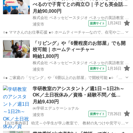
べるので子育てとの両立◎｜子ども英会話…
月給90,000円
株式会社 ベネッセビースタジオ ベネッセの英語教室 BE studio
1月24日
提携サイト
浦安市
○● ママさんのお仕事応援 ●○ ホームティーチャ—なので、在宅やご自
宅近くでの勤務！ ご家庭の都合に応じて、週1日～開校日なども調整
千葉
浦安市
その他
「リビング」や「6畳程度のお部屋」でも開
可能です。 ○● 未経験からの「英語の先生」デビューも大歓迎 ●○ ・開
校可能｜ホームティーチャー
校以降は教室運営...
時給1,800円
株式会社 ベネッセビースタジオ ベネッセの英語教室 BE studio
1月16日
提携サイト
浦安市
○● ご家庭の「リビング」や「6畳以上のお部屋」で開校可能 ●○ 「そ
んなに大きなお部屋なんてないし…」そんな方でも大歓迎！ ベネッセ
千葉
浦安市
その他
学研教室のアシスタント／週1日～1日2h～
ビースタジオのホームティーチャーは 普通のおうちの「リビング」や
OK／土日祝休み／資格・経験不問／低…
「和室」での開校も多数！ ...
月給9,430円
㈱学研エデュケーショナル
7月26日
提携サイト
浦安市
【お仕事内容】 幼児～小学生が学ぶ教室で、 教材の丸つけや見守りを
行うお仕事です。 学習のサポート役として、子どもたちの成長を そば
千葉
浦安市
その他