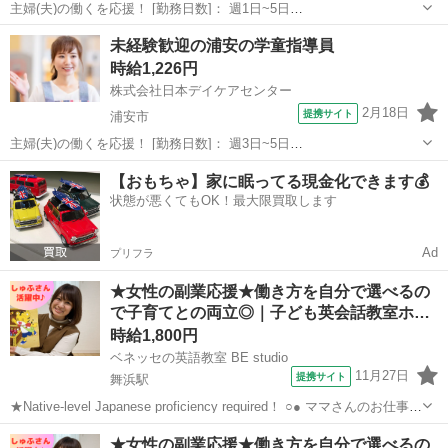
主婦(夫)の働くを応援！ [勤務日数]： 週1日~5日
14:00~16:00/15:00~18:00/14:00~18:00 月/火/水/木/金/土/日 などから選
千葉
浦安市
その他
未経験歓迎の浦安の学童指導員
べます [勤務地・最寄駅]： 千葉県浦安市 株式会社ベ...
時給1,226円
株式会社日本デイケアセンター
2月18日
提携サイト
浦安市
主婦(夫)の働くを応援！ [勤務日数]： 週3日~5日
13:00~18:30/08:00~18:00 月/火/水/木/金/土 などから選べます [勤務
千葉
浦安市
その他
【おもちゃ】家に眠ってる現金化できます💰
地・最寄駅]： 千葉県浦安市明海5-5-1 明海南小学校地区放課後う...
状態が悪くてもOK！最大限買取します
Ad
プリフラ
★女性の副業応援★働き方を自分で選べるの
で子育てとの両立◎｜子ども英会話教室ホ…
時給1,800円
ベネッセの英語教室 BE studio
11月27日
提携サイト
舞浜駅
★Native-level Japanese proficiency required！ ○● ママさんのお仕事応
援 ●○ ホームティーチャ—なので、在宅やご自宅近くでの勤務！ ご家
千葉
浦安市
舞浜駅
その他
★女性の副業応援★働き方を自分で選べるの
庭の都合に応じて、週1日～開校日なども調整...