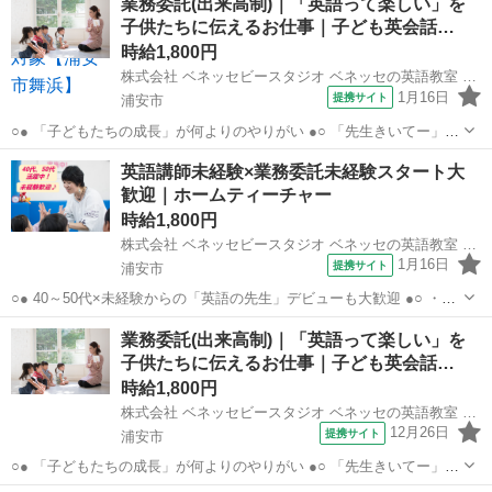
業務委託(出来高制)｜「英語って楽しい」を
で見守っていきましょう。 ★教材の採点・サポート
子供たちに伝えるお仕事｜子ども英会話…
────────────────── ・...
時給1,800円
株式会社 ベネッセビースタジオ ベネッセの英語教室 BE studio
1月16日
提携サイト
浦安市
○● 「子どもたちの成長」が何よりのやりがい ●○ 「先生きいてー」
「あのね〇〇ができるようになったんだよ！」 なんて会うたびに報告
千葉
浦安市
その他
英語講師未経験×業務委託未経験スタート大
してくれる子どもたちばかり♪ 「英語って楽しい」を感じてもらえる
歓迎｜ホームティーチャー
ようにレッスンをお願いします...
時給1,800円
株式会社 ベネッセビースタジオ ベネッセの英語教室 BE studio
1月16日
提携サイト
浦安市
○● 40～50代×未経験からの「英語の先生」デビューも大歓迎 ●○ ・育
児やWワークとの両立OK ご家庭の都合に応じて、週1日～開校日な
千葉
浦安市
その他
業務委託(出来高制)｜「英語って楽しい」を
ども調整可能です。 ・開校以降は教室運営へ専念できる環境づくりも
子供たちに伝えるお仕事｜子ども英会話…
お手伝い！ ※開校...
時給1,800円
株式会社 ベネッセビースタジオ ベネッセの英語教室 BE studio
12月26日
提携サイト
浦安市
○● 「子どもたちの成長」が何よりのやりがい ●○ 「先生きいてー」
「あのね〇〇ができるようになったんだよ！」 なんて会うたびに報告