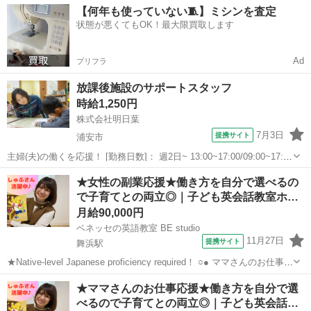
千葉
浦安市
舞浜駅
その他
【何年も使っていない🧵】ミシンを査定
庭の都合に応じて、週1日～開校日なども調整...
状態が悪くてもOK！最大限買取します
Ad
プリフラ
放課後施設のサポートスタッフ
時給1,250円
株式会社明日葉
7月3日
提携サイト
浦安市
主婦(夫)の働くを応援！ [勤務日数]： 週2日~ 13:00~17:00/09:00~17:00
[勤務地・最寄駅]： 千葉県浦安市美浜5-12-1 浦安市美浜北放課後うら
千葉
浦安市
その他
★女性の副業応援★働き方を自分で選べるの
っこクラブ 新浦安駅徒歩5分 [職種名]：...
で子育てとの両立◎｜子ども英会話教室ホ…
月給90,000円
ベネッセの英語教室 BE studio
11月27日
提携サイト
舞浜駅
★Native-level Japanese proficiency required！ ○● ママさんのお仕事応
援 ●○ ホームティーチャ—なので、在宅やご自宅近くでの勤務！ ご家
千葉
浦安市
舞浜駅
その他
★ママさんのお仕事応援★働き方を自分で選
庭の都合に応じて、週1日～開校日なども調整...
べるので子育てとの両立◎｜子ども英会話…