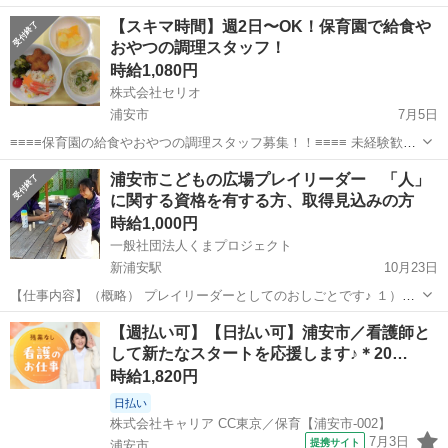
します。 【主な業務内容】 クラス担任業務 子どもたちの見守り・生
千葉
浦安市
その他
【スキマ時間】週2日〜OK！保育園で給食や
活支援 遊びや活動のサポート ピアノ演奏や歌・季節行事の補助 連絡
おやつの調理スタッフ！
帳の記入などの事...
時給1,080円
株式会社セリオ
浦安市
7月5日
≡≡≡≡保育園の給食やおやつの調理スタッフ募集！！≡≡≡≡ 未経験歓
迎！資格＆経験は一切不要◎ ★おすすめポイント★ ・スキマ時間
千葉
浦安市
その他
スタッフ
浦安市こどもの広場プレイリーダー 「人」
OK！ ⇛週2日〜勤務だからライフスタイルに合わせて働けます！ ・未
に関する資格を有する方、取得見込みの方
経験者大...
時給1,000円
一般社団法人くまプロジェクト
新浦安駅
10月23日
【仕事内容】（概略） プレイリーダーとしてのおしごとです♪ １）浦
安市立「こどもの広場」の利用者（主に小学生）の安全確保 ２）「あ
千葉
浦安市
新浦安駅
その他
きっかけ
【週払い可】【日払い可】浦安市／看護師と
そび」のきっかけ作り ３）あそびの材料準備（木材加工） ４）施設...
して新たなスタートを応援します♪＊20…
時給1,820円
日払い
株式会社キャリア CC東京／保育【浦安市-002】
7月3日
提携サイト
浦安市