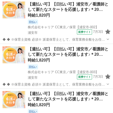
【週払い可】【日払い可】浦安市／看護師と
して新たなスタートを応援します♪＊20…
時給1,820円
日払い
株式会社キャリア CC東京／保育【浦安市-002】
7月3日
提携サイト
浦安市
◆ ◆ ※保育士資格 必須※ 派遣保育士として、保育業務全般をお任せ
します。 【主な業務内容】 クラス担任業務 子どもたちの見守り・生
千葉
浦安市
その他
【週払い可】【日払い可】浦安市／看護師と
活支援 遊びや活動のサポート ピアノ演奏や歌・季節行事の補助 連絡
して新たなスタートを応援します♪＊20…
帳の記入などの事...
時給1,820円
日払い
株式会社キャリア CC東京／保育【浦安市-003】
7月3日
提携サイト
浦安市
◆ ◆ ※保育士資格 必須※ 派遣保育士として、保育業務全般をお任せ
します。 【主な業務内容】 クラス担任業務 子どもたちの見守り・生
千葉
浦安市
その他
【週払い可】【日払い可】浦安市／看護師と
活支援 遊びや活動のサポート ピアノ演奏や歌・季節行事の補助 連絡
して新たなスタートを応援します♪＊20…
帳の記入などの事...
時給1,820円
日払い