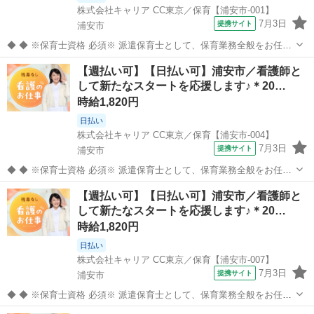
株式会社キャリア CC東京／保育【浦安市-001】
7月3日
提携サイト
浦安市
◆ ◆ ※保育士資格 必須※ 派遣保育士として、保育業務全般をお任せ
します。 【主な業務内容】 クラス担任業務 子どもたちの見守り・生
千葉
浦安市
その他
【週払い可】【日払い可】浦安市／看護師と
活支援 遊びや活動のサポート ピアノ演奏や歌・季節行事の補助 連絡
して新たなスタートを応援します♪＊20…
帳の記入などの事...
時給1,820円
日払い
株式会社キャリア CC東京／保育【浦安市-004】
7月3日
提携サイト
浦安市
◆ ◆ ※保育士資格 必須※ 派遣保育士として、保育業務全般をお任せ
します。 【主な業務内容】 クラス担任業務 子どもたちの見守り・生
千葉
浦安市
その他
【週払い可】【日払い可】浦安市／看護師と
活支援 遊びや活動のサポート ピアノ演奏や歌・季節行事の補助 連絡
して新たなスタートを応援します♪＊20…
帳の記入などの事...
時給1,820円
日払い
株式会社キャリア CC東京／保育【浦安市-007】
7月3日
提携サイト
浦安市
◆ ◆ ※保育士資格 必須※ 派遣保育士として、保育業務全般をお任せ
します。 【主な業務内容】 クラス担任業務 子どもたちの見守り・生
千葉
浦安市
その他