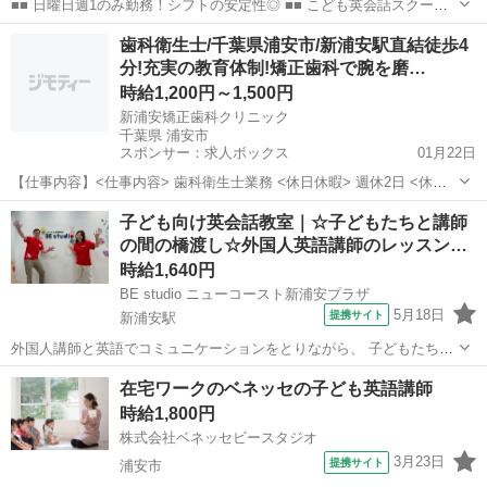
■■ 日曜日週1のみ勤務！シフトの安定性◎ ■■ こども英会話スクール
スタッフ・サポート講師（レッスンパートナー）は曜日固定制！ 外国
千葉
浦安市
新浦安駅
その他
歯科衛生士/千葉県浦安市/新浦安駅直結徒歩4
人講師と英語でコミュニケーションをとりながら、 子どもたちが楽し
分!充実の教育体制!矯正歯科で腕を磨…
めるように全身を使って踊っ...
時給1,200円～1,500円
新浦安矯正歯科クリニック
千葉県 浦安市
スポンサー：求人ボックス
01月22日
【仕事内容】<仕事内容> 歯科衛生士業務 <休日休暇> 週休2日 <休暇>
年末年始休暇7日、慶弔休暇、バースデー休暇 <有給休暇> 法定通り 非
アルバイト・パート
子ども向け英会話教室｜☆子どもたちと講師
常勤の出勤日等については応相談 <その他> <社会保険> 歯科医師国
の間の橋渡し☆外国人英語講師のレッスン…
保、厚生年金、雇...
時給1,640円
BE studio ニューコースト新浦安プラザ
5月18日
提携サイト
新浦安駅
外国人講師と英語でコミュニケーションをとりながら、 子どもたちが
楽しめるように全身を使って踊ったり、歌ったり、 ゲームなどを使っ
千葉
浦安市
新浦安駅
その他
在宅ワークのベネッセの子ども英語講師
た英会話レッスンのお仕事♪ ■■ シフトの安定性◎子供たちの成長がや
時給1,800円
りがいに！ ■■ こども英...
株式会社ベネッセビースタジオ
3月23日
提携サイト
浦安市