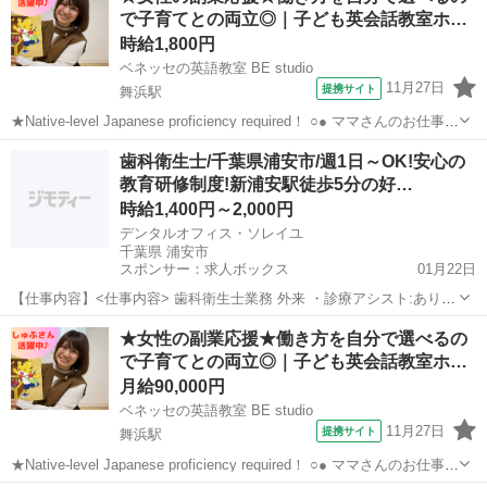
で子育てとの両立◎｜子ども英会話教室ホ…
時給1,800円
ベネッセの英語教室 BE studio
11月27日
提携サイト
舞浜駅
★Native-level Japanese proficiency required！ ○● ママさんのお仕事応
援 ●○ ホームティーチャ—なので、在宅やご自宅近くでの勤務！ ご家
千葉
浦安市
舞浜駅
その他
歯科衛生士/千葉県浦安市/週1日～OK!安心の
庭の都合に応じて、週1日～開校日なども調整...
教育研修制度!新浦安駅徒歩5分の好…
時給1,400円～2,000円
デンタルオフィス・ソレイユ
千葉県 浦安市
スポンサー：求人ボックス
01月22日
【仕事内容】<仕事内容> 歯科衛生士業務 外来 ・診療アシスト:あり
・カウンセリング業務(問診) <メンテナンス内容・時間> ・TBI・スケ
アルバイト・パート
★女性の副業応援★働き方を自分で選べるの
ーリング ・フッ素塗布・SRP <休日休暇> 非常勤の出勤日等について
で子育てとの両立◎｜子ども英会話教室ホ…
は応相談 <その他...
月給90,000円
ベネッセの英語教室 BE studio
11月27日
提携サイト
舞浜駅
★Native-level Japanese proficiency required！ ○● ママさんのお仕事応
援 ●○ ホームティーチャ—なので、在宅やご自宅近くでの勤務！ ご家