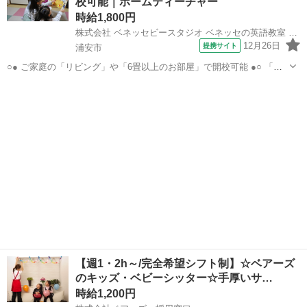
校可能｜ホームティーチャー
歩0分 週勤務日...
時給1,800円
株式会社 ベネッセビースタジオ ベネッセの英語教室 BE studio
12月26日
提携サイト
浦安市
○● ご家庭の「リビング」や「6畳以上のお部屋」で開校可能 ●○ 「そ
んなに大きなお部屋なんてないし…」そんな方でも大歓迎！ ベネッセ
千葉
浦安市
その他
ビースタジオのホームティーチャーは 普通のおうちの「リビング」や
「和室」での開校も多数！ ...
【週1・2h～/完全希望シフト制】☆ベアーズ
のキッズ・ベビーシッター☆手厚いサ…
時給1,200円