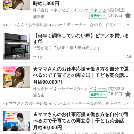
時給1,800円
株式会社 ベネッセビースタジオ ベネッセの英語教室 BE studio
3月10日
提携サイト
浦安市
○● ママさんのお仕事応援 ●○ ホームティーチャ—なので、在宅やご自
宅近くでの勤務！ ご家庭の都合に応じて、週1日～開校日なども調整
千葉
浦安市
その他
【何年も調律していない🎹】ピアノを買いま
可能です。 ○● 未経験からの「英語の先生」デビューも大歓迎 ●○ ・開
す🖐️
校以降は教室運営...
状態が悪くてもOK！最大限買取します
Ad
プリフラ
★ママさんのお仕事応援★働き方を自分で選
べるので子育てとの両立◎｜子ども英会話…
月給90,000円
株式会社 ベネッセビースタジオ ベネッセの英語教室 BE studio
3月10日
提携サイト
浦安市
○● ママさんのお仕事応援 ●○ ホームティーチャ—なので、在宅やご自
宅近くでの勤務！ ご家庭の都合に応じて、週1日～開校日なども調整
千葉
浦安市
その他
★ママさんのお仕事応援★働き方を自分で選
可能です。 ○● 未経験からの「英語の先生」デビューも大歓迎 ●○ ・開
べるので子育てとの両立◎｜子ども英会話…
校以降は教室運営...
月給90,000円