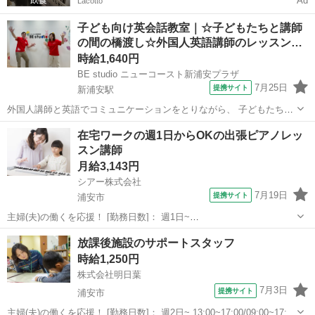
Ad
Lacotto
子ども向け英会話教室｜☆子どもたちと講師
の間の橋渡し☆外国人英語講師のレッスン…
時給1,640円
BE studio ニューコースト新浦安プラザ
7月25日
提携サイト
新浦安駅
外国人講師と英語でコミュニケーションをとりながら、 子どもたちが
楽しめるように全身を使って踊ったり、歌ったり、 ゲームなどを使っ
千葉
浦安市
新浦安駅
その他
在宅ワークの週1日からOKの出張ピアノレッ
た英会話レッスンのお仕事♪ ■■ シフトの安定性◎子供たちの成長がや
スン講師
りがいに！ ■■ こども英...
月給3,143円
シアー株式会社
7月19日
提携サイト
浦安市
主婦(夫)の働くを応援！ [勤務日数]： 週1日~
10:00~15:00/10:00~16:00/09:00~14:00/13:00~17:00/15:00~19:00 月/
千葉
浦安市
その他
放課後施設のサポートスタッフ
火/水/木/金/土/日 などから選べます [...
時給1,250円
株式会社明日葉
7月3日
提携サイト
浦安市
主婦(夫)の働くを応援！ [勤務日数]： 週2日~ 13:00~17:00/09:00~17:00