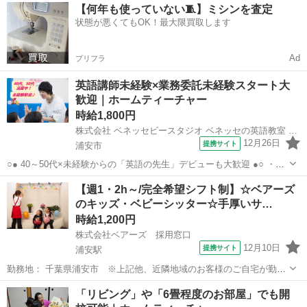
千葉
浦安市
その他
【何年も使っていない🧵】ミシンを査定
してくれる子どもたちばかり♪ 「英語って楽しい」を感じてもらえる
状態が悪くてもOK！最大限買取します
ようにレッスンをお願いします...
Ad
プリフラ
英語講師未経験×業務委託未経験スタート大
歓迎｜ホームティーチャー
時給1,800円
株式会社 ベネッセビースタジオ ベネッセの英語教室 BE studio
12月26日
提携サイト
浦安市
○● 40～50代×未経験からの「英語の先生」デビューも大歓迎 ●○ ・育
児やWワークとの両立OK ご家庭の都合に応じて、週1日～開校日な
千葉
浦安市
その他
【週1・2h～/完全希望シフト制】☆ベアーズ
ども調整可能です。 ・開校以降は教室運営へ専念できる環境づくりも
のキッズ・ベビーシッター☆手厚いサ…
お手伝い！ ※開校...
時給1,200円
株式会社ベアーズ 採用窓口
12月10日
提携サイト
浦安駅
勤務地： 千葉県浦安市 ※上記他、近隣地域のお客様のご自宅が勤務
先となります。ご希望を伺いながら、複数のお客様・地域を担当いた
千葉
浦安市
浦安駅
その他
「リビング」や「6畳程度のお部屋」でも開
だきます。 浦安(千葉県)駅 徒歩0分 ／ 新浦安駅 徒歩0分 ／ 舞浜駅 徒