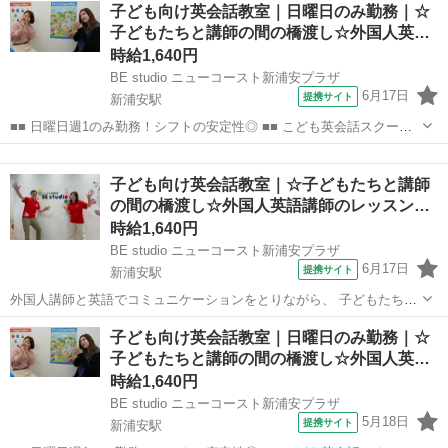
千葉
浦安市
その他
子ども向け英会話教室｜日曜日のみ勤務｜☆
地・最寄駅]： 千葉県浦安市明海5-5-1 明海南小学校地区放課後う...
子どもたちと講師の間の橋渡し☆外国人英…
時給1,640円
BE studio ニューコースト新浦安プラザ
6月17日
提携サイト
新浦安駅
■■ 日曜日週1のみ勤務！シフトの安定性◎ ■■ こども英会話スクール
スタッフ・サポート講師（レッスンパートナー）は曜日固定制！ 外国
千葉
浦安市
新浦安駅
その他
人講師と英語でコミュニケーションをとりながら、 子どもたちが楽し
子ども向け英会話教室｜☆子どもたちと講師
めるように全身を使って踊っ...
の間の橋渡し☆外国人英語講師のレッスン…
時給1,640円
BE studio ニューコースト新浦安プラザ
6月17日
提携サイト
新浦安駅
外国人講師と英語でコミュニケーションをとりながら、 子どもたちが
楽しめるように全身を使って踊ったり、歌ったり、 ゲームなどを使っ
千葉
浦安市
新浦安駅
その他
子ども向け英会話教室｜日曜日のみ勤務｜☆
た英会話レッスンのお仕事♪ ■■ シフトの安定性◎子供たちの成長がや
子どもたちと講師の間の橋渡し☆外国人英…
りがいに！ ■■ こども英...
時給1,640円
BE studio ニューコースト新浦安プラザ
5月18日
提携サイト
新浦安駅