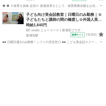
◆ ◆ ※保育士資格 必須※ 派遣保育士として、保育業務全般をお任せ
します。 【主な業務内容】 クラス担任業務 子どもたちの見守り・生
千葉
浦安市
その他
子ども向け英会話教室｜日曜日のみ勤務｜☆
活支援 遊びや活動のサポート ピアノ演奏や歌・季節行事の補助 連絡
子どもたちと講師の間の橋渡し☆外国人英…
帳の記入などの事...
時給1,640円
BE studio ニューコースト新浦安プラザ
7月25日
提携サイト
新浦安駅
■■ 日曜日週1のみ勤務！シフトの安定性◎ ■■ こども英会話スクール
スタッフ・サポート講師（レッスンパートナー）は曜日固定制！ 外国
千葉
浦安市
新浦安駅
その他
人講師と英語でコミュニケーションをとりながら、 子どもたちが楽し
めるように全身を使って踊っ...