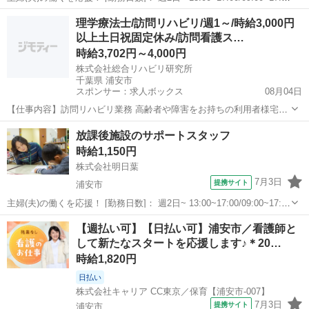
[勤務地・最寄駅]： 千葉県浦安市美浜5-12-1 浦安市美浜北放課後うら
千葉
浦安市
その他
理学療法士/訪問リハビリ/週1～/時給3,000円
っこクラブ 新浦安駅徒歩5分 [職種名]：...
以上土日祝固定休み/訪問看護ス…
時給3,702円～4,000円
株式会社総合リハビリ研究所
千葉県 浦安市
スポンサー：求人ボックス
08月04日
【仕事内容】訪問リハビリ業務 高齢者や障害をお持ちの利用者様宅を
訪問し、評価・機能訓練・動作指導等を行います。 【求める人材】<
アルバイト・パート
放課後施設のサポートスタッフ
こんな方にオススメです > 理学療法士の資格をお持ちの方 普通自動車
時給1,150円
運転免許(電動自転車で訪問の方は不...
株式会社明日葉
7月3日
提携サイト
浦安市
主婦(夫)の働くを応援！ [勤務日数]： 週2日~ 13:00~17:00/09:00~17:00
[勤務地・最寄駅]： 千葉県浦安市美浜5-12-1 浦安市美浜北放課後うら
千葉
浦安市
その他
【週払い可】【日払い可】浦安市／看護師と
っこクラブ 新浦安駅徒歩5分 [職種名]：...
して新たなスタートを応援します♪＊20…
時給1,820円
日払い
株式会社キャリア CC東京／保育【浦安市-007】
7月3日
提携サイト
浦安市