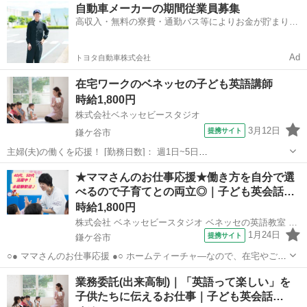
千葉
鎌ケ谷市
その他
自動車メーカーの期間従業員募集
可能です。 ○● 未経験からの「英語の先生」デビューも大歓迎 ●○ ・開
高収入・無料の寮費・通勤バス等によりお金が貯まりや
校以降は教室運営...
すい環境
Ad
トヨタ自動車株式会社
在宅ワークのベネッセの子ども英語講師
時給1,800円
株式会社ベネッセビースタジオ
3月12日
提携サイト
鎌ケ谷市
主婦(夫)の働くを応援！ [勤務日数]： 週1日~5日
14:00~16:00/15:00~18:00/14:00~18:00 月/火/水/木/金/土/日 などから選
千葉
鎌ケ谷市
その他
★ママさんのお仕事応援★働き方を自分で選
べます [勤務地・最寄駅]： 千葉県鎌ケ谷市 株式会社...
べるので子育てとの両立◎｜子ども英会話…
時給1,800円
株式会社 ベネッセビースタジオ ベネッセの英語教室 BE studio
1月24日
提携サイト
鎌ケ谷市
○● ママさんのお仕事応援 ●○ ホームティーチャ—なので、在宅やご自
宅近くでの勤務！ ご家庭の都合に応じて、週1日～開校日なども調整
千葉
鎌ケ谷市
その他
業務委託(出来高制)｜「英語って楽しい」を
可能です。 ○● 未経験からの「英語の先生」デビューも大歓迎 ●○ ・開
子供たちに伝えるお仕事｜子ども英会話…
校以降は教室運営...