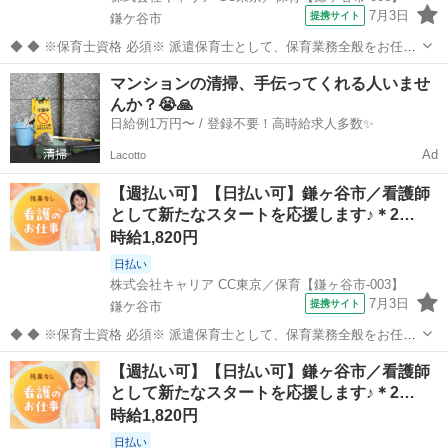
7月3日
提携サイト
鎌ケ谷市
◆ ◆ ※保育士資格 必須※ 派遣保育士として、保育業務全般をお任せ
します。 【主な業務内容】 クラス担任業務 子どもたちの見守り・生
千葉
鎌ケ谷市
その他
マンションの清掃、手伝ってくれる人いませ
活支援 遊びや活動のサポート ピアノ演奏や歌・季節行事の補助 連絡
んか？😭🙏
帳の記入などの事...
日給例1万円〜 / 登録不要！高時給求人多数✨
Ad
Lacotto
【週払い可】【日払い可】鎌ヶ谷市／看護師
として新たなスタートを応援します♪＊2…
時給1,820円
日払い
株式会社キャリア CC東京／保育【鎌ヶ谷市-003】
7月3日
提携サイト
鎌ケ谷市
◆ ◆ ※保育士資格 必須※ 派遣保育士として、保育業務全般をお任せ
します。 【主な業務内容】 クラス担任業務 子どもたちの見守り・生
千葉
鎌ケ谷市
その他
【週払い可】【日払い可】鎌ヶ谷市／看護師
活支援 遊びや活動のサポート ピアノ演奏や歌・季節行事の補助 連絡
として新たなスタートを応援します♪＊2…
帳の記入などの事...
時給1,820円
日払い