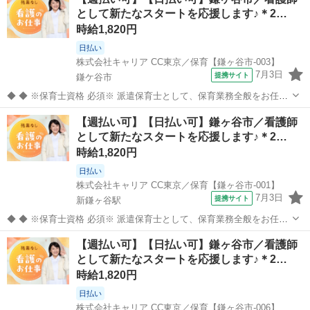
として新たなスタートを応援します♪＊2…
時給1,820円
日払い
株式会社キャリア CC東京／保育【鎌ヶ谷市-003】
7月3日
提携サイト
鎌ケ谷市
◆ ◆ ※保育士資格 必須※ 派遣保育士として、保育業務全般をお任せ
します。 【主な業務内容】 クラス担任業務 子どもたちの見守り・生
千葉
鎌ケ谷市
その他
【週払い可】【日払い可】鎌ヶ谷市／看護師
活支援 遊びや活動のサポート ピアノ演奏や歌・季節行事の補助 連絡
として新たなスタートを応援します♪＊2…
帳の記入などの事...
時給1,820円
日払い
株式会社キャリア CC東京／保育【鎌ヶ谷市-001】
7月3日
提携サイト
新鎌ヶ谷駅
◆ ◆ ※保育士資格 必須※ 派遣保育士として、保育業務全般をお任せ
します。 【主な業務内容】 クラス担任業務 子どもたちの見守り・生
千葉
鎌ケ谷市
新鎌ヶ谷駅
その他
【週払い可】【日払い可】鎌ヶ谷市／看護師
活支援 遊びや活動のサポート ピアノ演奏や歌・季節行事の補助 連絡
として新たなスタートを応援します♪＊2…
帳の記入などの事...
時給1,820円
日払い
株式会社キャリア CC東京／保育【鎌ヶ谷市-006】