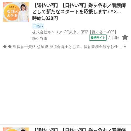
します。 【主な業務内容】 クラス担任業務 子どもたちの見守り・生
千葉
鎌ケ谷市
その他
【週払い可】【日払い可】鎌ヶ谷市／看護師
活支援 遊びや活動のサポート ピアノ演奏や歌・季節行事の補助 連絡
として新たなスタートを応援します♪＊2…
帳の記入などの事...
時給1,820円
日払い
株式会社キャリア CC東京／保育【鎌ヶ谷市-005】
7月3日
提携サイト
鎌ケ谷市
◆ ◆ ※保育士資格 必須※ 派遣保育士として、保育業務全般をお任せ
します。 【主な業務内容】 クラス担任業務 子どもたちの見守り・生
千葉
鎌ケ谷市
その他
活支援 遊びや活動のサポート ピアノ演奏や歌・季節行事の補助 連絡
帳の記入などの事...
【週払い可】【日払い可】鎌ヶ谷市／看護師