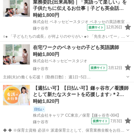
業務委託(出来高制)｜「英語って楽しい」を
子供たちに伝えるお仕事｜子ども英会話…
時給1,800円
株式会社 ベネッセビースタジオ ベネッセの英語教室 BE studio
12月26日
提携サイト
鎌ケ谷市
○● 「子どもたちの成長」が何よりのやりがい ●○ 「先生きいてー」
「あのね〇〇ができるようになったんだよ！」 なんて会うたびに報告
千葉
鎌ケ谷市
その他
在宅ワークのベネッセの子ども英語講師
してくれる子どもたちばかり♪ 「英語って楽しい」を感じてもらえる
時給1,800円
ようにレッスンをお願いします...
株式会社ベネッセビースタジオ
3月12日
提携サイト
鎌ケ谷市
主婦(夫)の働くを応援！ [勤務日数]： 週1日~5日
14:00~16:00/15:00~18:00/14:00~18:00 月/火/水/木/金/土/日 などから選
千葉
鎌ケ谷市
その他
【週払い可】【日払い可】鎌ヶ谷市／看護師
べます [勤務地・最寄駅]： 千葉県鎌ケ谷市 株式会社...
として新たなスタートを応援します♪＊2…
時給1,820円
日払い
株式会社キャリア CC東京／保育【鎌ヶ谷市-004】
7月3日
提携サイト
鎌ケ谷市
◆ ◆ ※保育士資格 必須※ 派遣保育士として、保育業務全般をお任せ