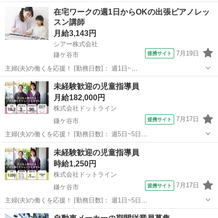
します。 【主な業務内容】 クラス担任業務 子どもたちの見守り・生
千葉
鎌ケ谷市
その他
在宅ワークの週1日からOKの出張ピアノレッ
活支援 遊びや活動のサポート ピアノ演奏や歌・季節行事の補助 連絡
スン講師
帳の記入などの事...
月給3,143円
シアー株式会社
7月19日
提携サイト
鎌ケ谷市
主婦(夫)の働くを応援！ [勤務日数]： 週1日~
10:00~15:00/10:00~16:00/09:00~14:00/13:00~17:00/15:00~19:00 月/
千葉
鎌ケ谷市
その他
未経験歓迎の児童指導員
火/水/木/金/土/日 などから選べます [...
月給182,000円
株式会社ドットライン
7月17日
提携サイト
鎌ケ谷市
主婦(夫)の働くを応援！ [勤務日数]： 週5日~5日
09:00~17:00/10:00~17:00/11:00~17:00/10:00~18:00/11:00~18:00 月/
千葉
鎌ケ谷市
その他
未経験歓迎の児童指導員
火/水/木/金/土/日 などから選べます ...
時給1,250円
株式会社ドットライン
7月17日
提携サイト
鎌ケ谷市
主婦(夫)の働くを応援！ [勤務日数]： 週1日~5日
10:00~19:00/09:00~17:00/10:00~17:00/11:00~17:00/10:00~18:00 月/
千葉
鎌ケ谷市
その他