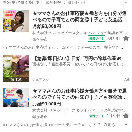
主婦(夫)の働くを応援！ [勤務日数]： 週1日~5日
10:00~19:00/09:00~17:00/10:00~17:00/11:00~17:00/10:00~18:00 月/
千葉
鎌ケ谷市
その他
★ママさんのお仕事応援★働き方を自分で選
火/水/木/金/土/日 などから選べます ...
べるので子育てとの両立◎｜子ども英会話…
月給90,000円
株式会社 ベネッセビースタジオ ベネッセの英語教室 BE studio
3月10日
提携サイト
鎌ケ谷市
○● ママさんのお仕事応援 ●○ ホームティーチャ—なので、在宅やご自
宅近くでの勤務！ ご家庭の都合に応じて、週1日～開校日なども調整
千葉
鎌ケ谷市
その他
【急募/即日払い】日給1万円の除草作業🌿
可能です。 ○● 未経験からの「英語の先生」デビューも大歓迎 ●○ ・開
面接なし / 履歴書不要！空いている日づけで検索して即
校以降は教室運営...
日はたらける✨
Ad
シェアフル
★ママさんのお仕事応援★働き方を自分で選
べるので子育てとの両立◎｜子ども英会話…
月給90,000円
株式会社 ベネッセビースタジオ ベネッセの英語教室 BE studio
1月30日
提携サイト
鎌ケ谷市
○● ママさんのお仕事応援 ●○ ホームティーチャ—なので、在宅やご自
宅近くでの勤務！ ご家庭の都合に応じて、週1日～開校日なども調整