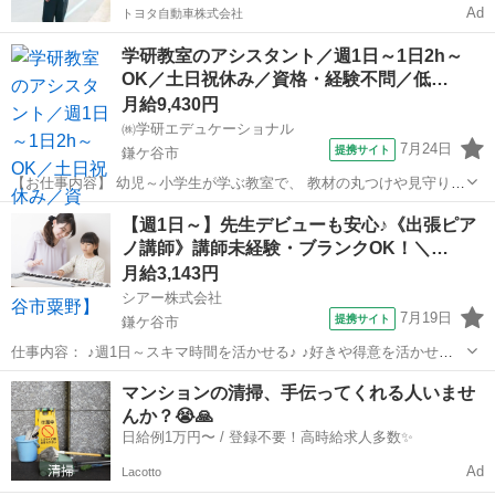
Ad
トヨタ自動車株式会社
学研教室のアシスタント／週1日～1日2h～
OK／土日祝休み／資格・経験不問／低…
月給9,430円
㈱学研エデュケーショナル
7月24日
提携サイト
鎌ケ谷市
【お仕事内容】 幼児～小学生が学ぶ教室で、 教材の丸つけや見守りを
行うお仕事です。 学習のサポート役として、子どもたちの成長を そば
千葉
鎌ケ谷市
その他
【週1日～】先生デビューも安心♪《出張ピア
で見守っていきましょう。 ★教材の採点・サポート
ノ講師》講師未経験・ブランクOK！＼…
────────────────── ・...
月給3,143円
シアー株式会社
7月19日
提携サイト
鎌ケ谷市
仕事内容： ♪週1日～スキマ時間を活かせる♪ ♪好きや得意を活かせる♪
★小さなお子様向けの出張ピアノ講師★ 生徒様のご家庭に訪問し、ピ
千葉
鎌ケ谷市
その他
マンションの清掃、手伝ってくれる人いませ
アノ個人レッスン を受け持っていただきます。（お子様対象） 音楽を
んか？😭🙏
奏でる楽しさはもちろ...
日給例1万円〜 / 登録不要！高時給求人多数✨
Ad
Lacotto