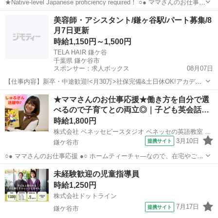
★Native-level Japanese proficiency required！ ○● ママさんのお仕事応
援 ●○ ホームティーチャ—なので、在宅やご自宅近くでの勤務！ ご家
千葉
鎌ケ谷市
北初富駅
その他
美容師・アシスタント/鎌ヶ谷駅/パート募集/8
庭の都合に応じて、週1日～開校日なども調整...
月7日更新
時給1,150円～1,500円
TELA HAIR 鎌ケ谷
千葉県 鎌ケ谷市
スポンサー：求人ボックス
08月07日
【仕事内容】新卒・中途歓迎!<月30万>社保完備&土日休OK!アカデミ
ー完備で半年デビュー <募集職種> 美容師 <仕事内容> アシスタントを
アルバイト・パート
★ママさんのお仕事応援★働き方を自分で選
中心としたサロン内業務全般 予約管理、掃除、片付け、在庫管理、新
べるので子育てとの両立◎｜子ども英会話…
型コロナ対策(店内消毒や...
時給1,800円
株式会社 ベネッセビースタジオ ベネッセの英語教室 BE studio
3月10日
提携サイト
鎌ケ谷市
○● ママさんのお仕事応援 ●○ ホームティーチャ—なので、在宅やご自
宅近くでの勤務！ ご家庭の都合に応じて、週1日～開校日なども調整
千葉
鎌ケ谷市
その他
未経験歓迎の児童指導員
可能です。 ○● 未経験からの「英語の先生」デビューも大歓迎 ●○ ・開
時給1,250円
校以降は教室運営...
株式会社ドットライン
7月17日
提携サイト
鎌ケ谷市