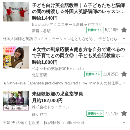
子ども向け英会話教室｜☆子どもたちと講師
の間の橋渡し☆外国人英語講師のレッスン…
時給1,440円
BE studio アクロスモール新鎌ヶ谷プラザ
5月18日
提携サイト
新鎌ヶ谷駅
外国人講師と英語でコミュニケーションをとりながら、 子どもたちが
楽しめるように全身を使って踊ったり、歌ったり、 ゲームなどを使っ
千葉
鎌ケ谷市
新鎌ヶ谷駅
その他
★女性の副業応援★働き方を自分で選べるの
た英会話レッスンのお仕事♪ ■■ シフトの安定性◎子供たちの成長がや
で子育てとの両立◎｜子ども英会話教室ホ…
りがいに！ ■■ こども英...
時給1,800円
ベネッセの英語教室 BE studio
11月25日
提携サイト
北初富駅
★Native-level Japanese proficiency required！ ○● ママさんのお仕事応
援 ●○ ホームティーチャ—なので、在宅やご自宅近くでの勤務！ ご家
千葉
鎌ケ谷市
北初富駅
その他
未経験歓迎の児童指導員
庭の都合に応じて、週1日～開校日なども調整...
月給182,000円
株式会社ドットライン
7月17日
提携サイト
鎌ケ谷市
主婦(夫)の働くを応援！ [勤務日数]： 週5日~5日
09:00~17:00/10:00~17:00/11:00~17:00/10:00~18:00/11:00~18:00 月/