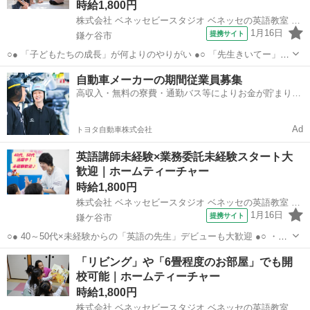
時給1,800円
株式会社 ベネッセビースタジオ ベネッセの英語教室 BE studio
1月16日
提携サイト
鎌ケ谷市
○● 「子どもたちの成長」が何よりのやりがい ●○ 「先生きいてー」
「あのね〇〇ができるようになったんだよ！」 なんて会うたびに報告
千葉
鎌ケ谷市
その他
自動車メーカーの期間従業員募集
してくれる子どもたちばかり♪ 「英語って楽しい」を感じてもらえる
高収入・無料の寮費・通勤バス等によりお金が貯まりや
ようにレッスンをお願いします...
すい環境
Ad
トヨタ自動車株式会社
英語講師未経験×業務委託未経験スタート大
歓迎｜ホームティーチャー
時給1,800円
株式会社 ベネッセビースタジオ ベネッセの英語教室 BE studio
1月16日
提携サイト
鎌ケ谷市
○● 40～50代×未経験からの「英語の先生」デビューも大歓迎 ●○ ・育
児やWワークとの両立OK ご家庭の都合に応じて、週1日～開校日な
千葉
鎌ケ谷市
その他
「リビング」や「6畳程度のお部屋」でも開
ども調整可能です。 ・開校以降は教室運営へ専念できる環境づくりも
校可能｜ホームティーチャー
お手伝い！ ※開校...
時給1,800円
株式会社 ベネッセビースタジオ ベネッセの英語教室 BE studio