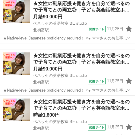
千葉
鎌ケ谷市
その他
★女性の副業応援★働き方を自分で選べるの
火/水/木/金/土/日 などから選べます ...
で子育てとの両立◎｜子ども英会話教室ホ…
月給90,000円
ベネッセの英語教室 BE studio
11月25日
提携サイト
北初富駅
★Native-level Japanese proficiency required！ ○● ママさんのお仕事応
援 ●○ ホームティーチャ—なので、在宅やご自宅近くでの勤務！ ご家
千葉
鎌ケ谷市
北初富駅
その他
庭の都合に応じて、週1日～開校日なども調整...
★女性の副業応援★働き方を自分で選べるの
で子育てとの両立◎｜子ども英会話教室ホ…
月給90,000円
ベネッセの英語教室 BE studio
11月25日
提携サイト
北初富駅
★Native-level Japanese proficiency required！ ○● ママさんのお仕事応
援 ●○ ホームティーチャ—なので、在宅やご自宅近くでの勤務！ ご家
千葉
鎌ケ谷市
北初富駅
その他
★女性の副業応援★働き方を自分で選べるの
庭の都合に応じて、週1日～開校日なども調整...
で子育てとの両立◎｜子ども英会話教室ホ…
時給1,800円
ベネッセの英語教室 BE studio
11月25日
提携サイト
北初富駅