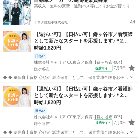
自動車メーカーの期間従業員募集
火/水/木/金/土/日 などから選べます ...
高収入・無料の寮費・通勤バス等によりお金が貯まりや
すい環境
Ad
トヨタ自動車株式会社
【週払い可】【日払い可】鎌ヶ谷市／看護師
として新たなスタートを応援します♪＊2…
時給1,820円
日払い
株式会社キャリア CC東京／保育【鎌ヶ谷市-004】
7月3日
提携サイト
鎌ケ谷市
◆ ◆ ※保育士資格 必須※ 派遣保育士として、保育業務全般をお任せ
します。 【主な業務内容】 クラス担任業務 子どもたちの見守り・生
千葉
鎌ケ谷市
その他
【週払い可】【日払い可】鎌ヶ谷市／看護師
活支援 遊びや活動のサポート ピアノ演奏や歌・季節行事の補助 連絡
として新たなスタートを応援します♪＊2…
帳の記入などの事...
時給1,820円
日払い
株式会社キャリア CC東京／保育【鎌ヶ谷市-005】
7月3日
提携サイト
鎌ケ谷市
◆ ◆ ※保育士資格 必須※ 派遣保育士として、保育業務全般をお任せ