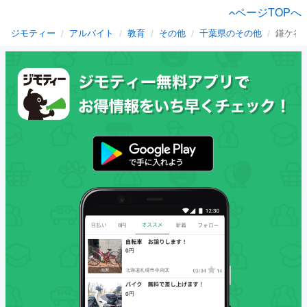
ページTOPへ
ジモティー
アルバイト
教育
その他
千葉県のその他
鎌ケ谷