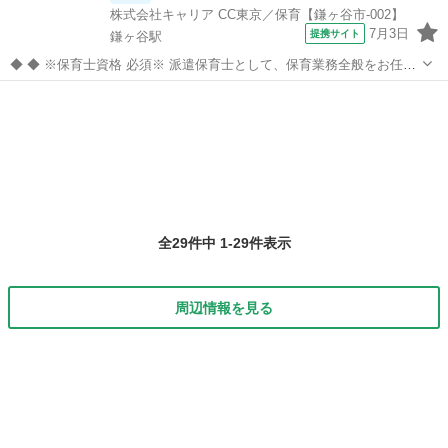
株式会社キャリア CC東京／保育【鎌ヶ谷市-002】
7月3日
提携サイト
鎌ヶ谷駅
◆ ◆ ※保育士資格 必須※ 派遣保育士として、保育業務全般をお任せ
します。 【主な業務内容】 クラス担任業務 子どもたちの見守り・生
千葉
鎌ケ谷市
鎌ヶ谷駅
その他
活支援 遊びや活動のサポート ピアノ演奏や歌・季節行事の補助 連絡
帳の記入などの事...
全29件中 1-29件表示
周辺情報を見る