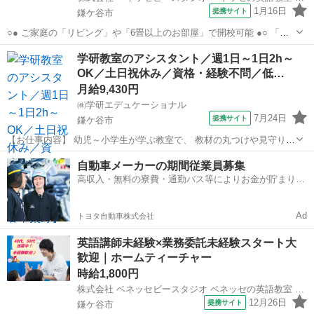
1月16日
提携サイト
鎌ケ谷市
○● ご家庭の「リビング」や「6畳以上のお部屋」で開校可能 ●○ 「そ
んなに大きなお部屋なんてないし…」そんな方でも大歓迎！ ベネッセ
千葉
鎌ケ谷市
その他
学研教室のアシスタント／週1日～1日2h～
ビースタジオのホームティーチャーは 普通のおうちの「リビング」や
OK／土日祝休み／資格・経験不問／低…
「和室」での開校も多数！ ...
月給9,430円
㈱学研エデュケーショナル
7月24日
提携サイト
鎌ケ谷市
【お仕事内容】 幼児～小学生が学ぶ教室で、 教材の丸つけや見守りを
行うお仕事です。 学習のサポート役として、子どもたちの成長を そば
千葉
鎌ケ谷市
その他
自動車メーカーの期間従業員募集
で見守っていきましょう。 ★教材の採点・サポート
高収入・無料の寮費・通勤バス等によりお金が貯まりや
────────────────── ・...
すい環境
Ad
トヨタ自動車株式会社
英語講師未経験×業務委託未経験スタート大
歓迎｜ホームティーチャー
時給1,800円
株式会社 ベネッセビースタジオ ベネッセの英語教室 BE studio
12月26日
提携サイト
鎌ケ谷市