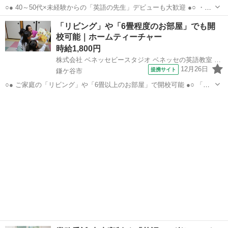
○● 40～50代×未経験からの「英語の先生」デビューも大歓迎 ●○ ・育
児やWワークとの両立OK ご家庭の都合に応じて、週1日～開校日な
千葉
鎌ケ谷市
その他
「リビング」や「6畳程度のお部屋」でも開
ども調整可能です。 ・開校以降は教室運営へ専念できる環境づくりも
校可能｜ホームティーチャー
お手伝い！ ※開校...
時給1,800円
株式会社 ベネッセビースタジオ ベネッセの英語教室 BE studio
12月26日
提携サイト
鎌ケ谷市
○● ご家庭の「リビング」や「6畳以上のお部屋」で開校可能 ●○ 「そ
んなに大きなお部屋なんてないし…」そんな方でも大歓迎！ ベネッセ
千葉
鎌ケ谷市
その他
ビースタジオのホームティーチャーは 普通のおうちの「リビング」や
「和室」での開校も多数！ ...