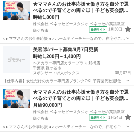
千葉
鎌ケ谷市
その他
★ママさんのお仕事応援★働き方を自分で選
可能です。 ○● 未経験からの「英語の先生」デビューも大歓迎 ●○ ・開
べるので子育てとの両立◎｜子ども英会話…
校以降は教室運営...
時給1,800円
株式会社 ベネッセビースタジオ ベネッセの英語教室 BE studio
1月30日
提携サイト
鎌ケ谷市
○● ママさんのお仕事応援 ●○ ホームティーチャ—なので、在宅やご自
宅近くでの勤務！ ご家庭の都合に応じて、週1日～開校日なども調整
千葉
鎌ケ谷市
その他
美容師/パート募集/8月7日更新
可能です。 ○● 未経験からの「英語の先生」デビューも大歓迎 ●○ ・開
時給1,200円～1,400円
校以降は教室運営...
ヘアカラー専門店カラープラス 船橋店
千葉県 鎌ケ谷市
スポンサー：求人ボックス
08月07日
【仕事内容】女性だけのカラー専門店ブランクOK! 子育世代歓迎!仕事
と家庭の両立を全力応援 <募集職種> 美容師 <仕事内容> <ヘアカラ
アルバイト・パート
★ママさんのお仕事応援★働き方を自分で選
ー・シャンプー・接客> 1カウンセリング お客様のお好みとイメージ
べるので子育てとの両立◎｜子ども英会話…
にあわせてカウンセリング。...
月給90,000円
株式会社 ベネッセビースタジオ ベネッセの英語教室 BE studio
1月24日
提携サイト
鎌ケ谷市
○● ママさんのお仕事応援 ●○ ホームティーチャ—なので、在宅やご自
宅近くでの勤務！ ご家庭の都合に応じて、週1日～開校日なども調整