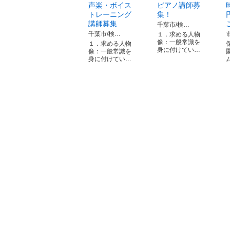
声楽・ボイス
ピアノ講師募
トレーニング
集！
講師募集
千葉市/検…
千葉市/検…
１．求める人物
像：一般常識を
１．求める人物
身に付けてい…
像：一般常識を
身に付けてい…