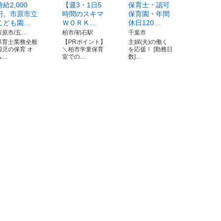
時給2,000
【週3・1日5
保育士・認可
円。市原市立
時間のスキマ
保育園・年間
こども園…
ＷＯＲＫ…
休日120…
市原市/五…
柏市/初石駅
千葉市
保育士業務全般
【PRポイント】
主婦(夫)の働く
園児の保育 オ
＼柏市学童保育
を応援！ [勤務日
ム…
室での…
数]…