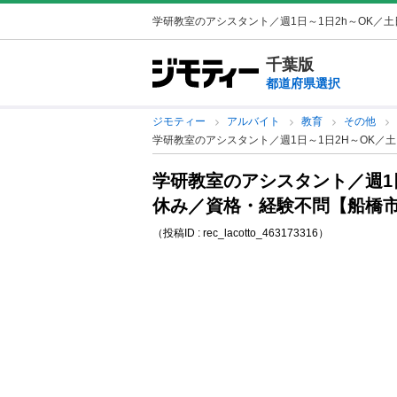
学研教室のアシスタント／週1日～1日2h～OK／土日
千葉版
都道府県選択
ジモティー
アルバイト
教育
その他
学研教室のアシスタント／週1日～1日2H～OK／
学研教室のアシスタント／週1日
休み／資格・経験不問【船橋
（投稿ID : rec_lacotto_463173316）