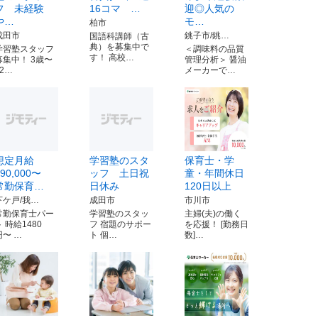
フ 未経験
16コマ …
迎◎人気の
や…
モ…
柏市
成田市
銚子市/銚…
国語科講師（古
典）を募集中で
学習塾スタッフ
＜調味料の品質
す！ 高校…
募集中！ 3歳〜
管理分析＞ 醤油
12…
メーカーで…
想定月給
学習塾のスタ
保育士・学
290,000〜
ッフ 土日祝
童・年間休日
常勤保育…
日休み
120日以上
下ケ戸/我…
成田市
市川市
常勤保育士パー
学習塾のスタッ
主婦(夫)の働く
ト 時給1480
フ 宿題のサポー
を応援！ [勤務日
円〜 …
ト 個…
数]…