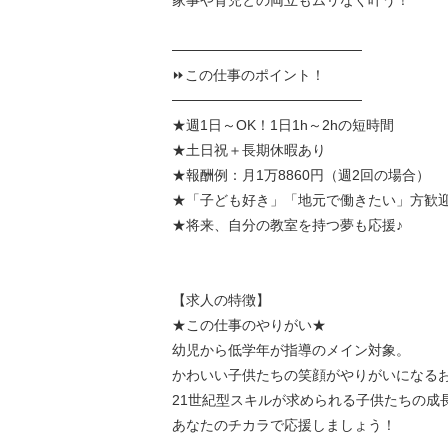
家事や育児との両立もムリなく叶う！
───────────────────
⏩この仕事のポイント！
───────────────────
★週1日～OK！1日1h～2hの短時間
★土日祝＋長期休暇あり
★報酬例：月1万8860円（週2回の場合）
★「子ども好き」「地元で働きたい」方歓
★将来、自分の教室を持つ夢も応援♪
【求人の特徴】
★この仕事のやりがい★
幼児から低学年が指導のメイン対象。
かわいい子供たちの笑顔がやりがいになるお
21世紀型スキルが求められる子供たちの成
あなたのチカラで応援しましょう！