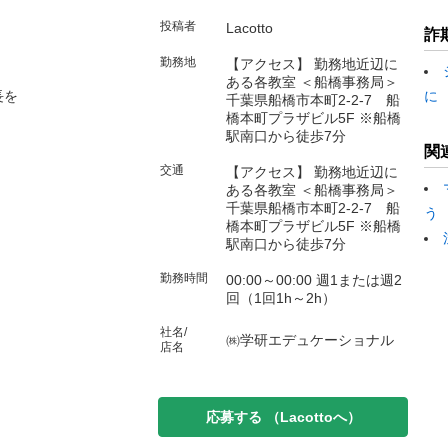
投稿者
Lacotto
詐
勤務地
【アクセス】 勤務地近辺に
ある各教室 ＜船橋事務局＞
長を
に
千葉県船橋市本町2-2-7 船
橋本町プラザビル5F ※船橋
駅南口から徒歩7分
関
交通
【アクセス】 勤務地近辺に
ある各教室 ＜船橋事務局＞
千葉県船橋市本町2-2-7 船
う
橋本町プラザビル5F ※船橋
駅南口から徒歩7分
勤務時間
00:00～00:00 週1または週2
回（1回1h～2h）
社名/
㈱学研エデュケーショナル
店名
応募する
（Lacottoへ）