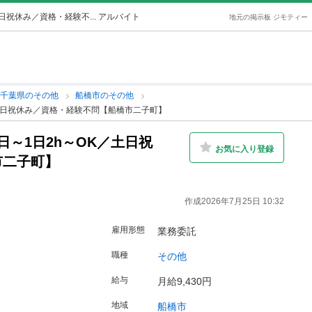
祝休み／資格・経験不... アルバイト
地元の掲示板 ジモティー
千葉県のその他
船橋市のその他
土日祝休み／資格・経験不問【船橋市二子町】
～1日2h～OK／土日祝
お気に入り登録
市二子町】
作成2026年7月25日 10:32
雇用形態
業務委託
職種
その他
給与
月給9,430円
地域
船橋市