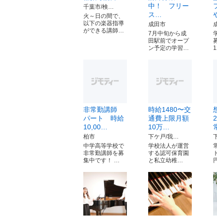
中！ フリー
千葉市/検…
ス…
火～日の間で、
以下の楽器指導
成田市
ができる講師…
7月中旬から成
田駅前でオープ
ン予定の学習…
非常勤講師
時給1480〜交
パート 時給
通費上限月額
10,00…
10万…
柏市
下ケ戸/我…
中学高等学校で
学校法人が運営
非常勤講師を募
する認可保育園
集中です！ …
と私立幼稚…