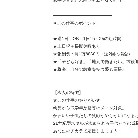
家事や育児との両立もムリなく叶う！
───────────────────
⏩この仕事のポイント！
───────────────────
★週1日～OK！1日1h～2hの短時間
★土日祝＋長期休暇あり
★報酬例：月1万8860円（週2回の場合）
★「子ども好き」「地元で働きたい」方歓
★将来、自分の教室を持つ夢も応援♪
【求人の特徴】
★この仕事のやりがい★
幼児から低学年が指導のメイン対象。
かわいい子供たちの笑顔がやりがいになるお
21世紀型スキルが求められる子供たちの成
あなたのチカラで応援しましょう！