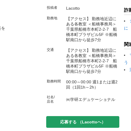
投稿者
Lacotto
詐
勤務地
【アクセス】 勤務地近辺に
ある各教室 ＜船橋事務局＞
長を
に
千葉県船橋市本町2-2-7 船
橋本町プラザビル5F ※船橋
駅南口から徒歩7分
関
交通
【アクセス】 勤務地近辺に
ある各教室 ＜船橋事務局＞
千葉県船橋市本町2-2-7 船
う
橋本町プラザビル5F ※船橋
駅南口から徒歩7分
勤務時間
00:00～00:00 週1または週2
回（1回1h～2h）
社名/
㈱学研エデュケーショナル
店名
応募する
（Lacottoへ）