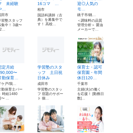
フ 未経験
16コマ …
迎◎人気の
や…
モ…
柏市
成田市
銚子市/銚…
国語科講師（古
典）を募集中で
学習塾スタッフ
＜調味料の品質
す！ 高校…
募集中！ 3歳〜
管理分析＞ 醤油
12…
メーカーで…
想定月給
学習塾のスタ
保育士・認可
290,000〜
ッフ 土日祝
保育園・年間
常勤保育…
日休み
休日120…
下ケ戸/我…
成田市
千葉市
常勤保育士パー
学習塾のスタッ
主婦(夫)の働く
ト 時給1480
フ 宿題のサポー
を応援！ [勤務日
円〜 …
ト 個…
数]…