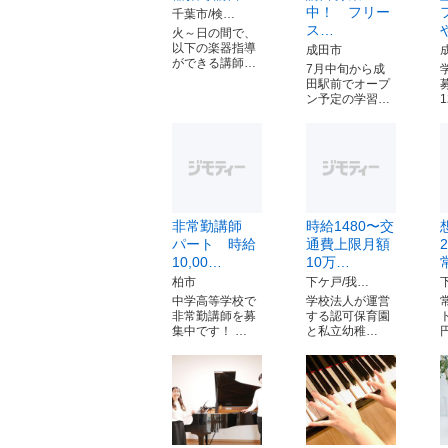
中！ フリー
千葉市/検…
ス…
火～日の間で、
以下の楽器指導
成田市
ができる講師…
7月中旬から成
田駅前でオープ
ン予定の学習…
非常勤講師
時給1480〜交
パート 時給
通費上限月額
10,00…
10万…
柏市
下ケ戸/我…
中学高等学校で
学校法人が運営
非常勤講師を募
する認可保育園
集中です！ …
と私立幼稚…