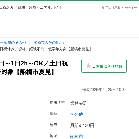
祝休み／資格・経験不... アルバイト
地元の掲示板 ジモティー
千葉県のその他
船橋市のその他
土日祝休み／資格・経験不問／低学年対象【船橋市夏見】
～1日2h～OK／土日祝
1
お気に入り登録
年対象【船橋市夏見】
作成2026年7月25日 10:32
雇用形態
業務委託
職種
その他
給与
月給9,430円
地域
船橋市