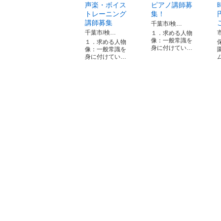
声楽・ボイス
ピアノ講師募
トレーニング
集！
講師募集
千葉市/検…
千葉市/検…
１．求める人物
像：一般常識を
１．求める人物
身に付けてい…
像：一般常識を
身に付けてい…