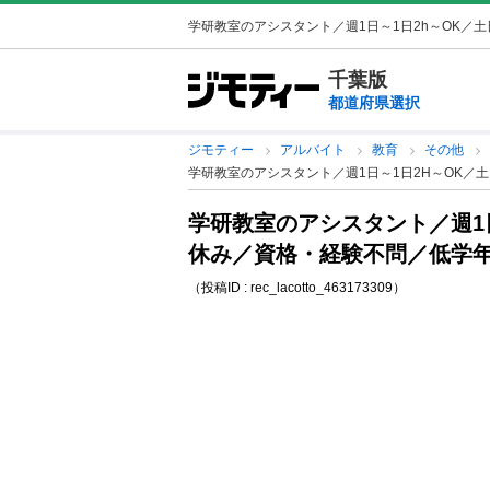
学研教室のアシスタント／週1日～1日2h～OK／土日
千葉版
都道府県選択
ジモティー
アルバイト
教育
その他
学研教室のアシスタント／週1日～1日2H～OK／
学研教室のアシスタント／週1日
休み／資格・経験不問／低学
（投稿ID : rec_lacotto_463173309）