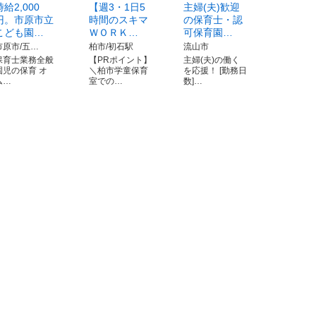
時給2,000
【週3・1日5
主婦(夫)歓迎
円。市原市立
時間のスキマ
の保育士・認
こども園…
ＷＯＲＫ…
可保育園…
市原市/五…
柏市/初石駅
流山市
保育士業務全般
【PRポイント】
主婦(夫)の働く
園児の保育 オ
＼柏市学童保育
を応援！ [勤務日
ム…
室での…
数]…