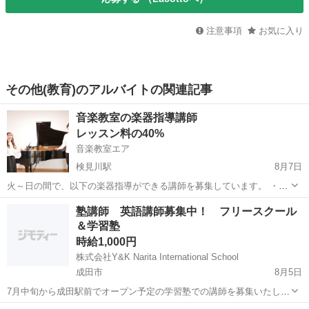
注意事項
お気に入り
その他(教育)のアルバイトの関連記事
音楽教室の楽器指導講師
レッスン料の40%
音楽教室エア
検見川駅
8月7日
火～日の間で、以下の楽器指導ができる講師を募集しています。 ・木
管楽器（フルート、オーボエ、クラリネット、サックスなど） ・弦楽
千葉
千葉市
検見川駅
教育
音楽教室
塾講師 英語講師募集中！ フリースクール
器（ヴァイオリン、ヴィオラ、チェロ、コントラバスなど） ※上記以
＆学習塾
外にも楽器指導が可能であれ...
時給1,000円
株式会社Y&K Narita International School
成田市
8月5日
7月中旬から成田駅前でオープン予定の学習塾での講師を募集いたしま
す。 ☆主な業務☆ 学習計画カリキュラム作成 教材作成 学習支援 児童