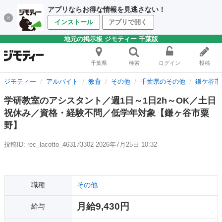
アプリならお得な情報を見逃さない！
インストール
アプリで開く
地元の掲示板 ジモティー 千葉版
千葉県
検索
ログイン
投稿
ジモティー
アルバイト
教育
その他
千葉県のその他
鎌ケ谷市
学研教室のアシスタント／週1日～1日2h～OK／土日
祝休み／資格・経験不問／低学年対象【鎌ヶ谷市粟
野】
投稿ID: rec_lacotto_463173302
2026年7月25日 10:32
職種
その他
月給9,430円
給与