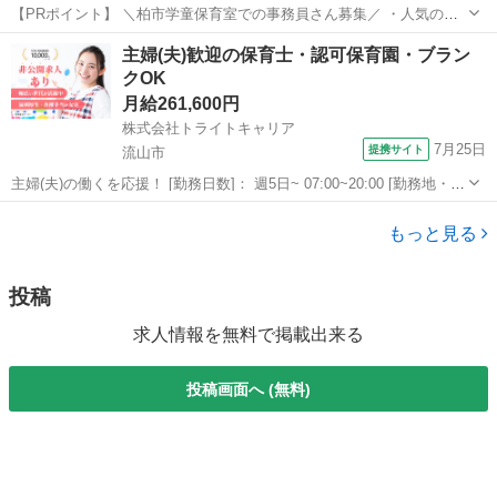
【PRポイント】 ＼柏市学童保育室での事務員さん募集／ ・人気の官
公庁案件！無理なくできる週3勤務 ・PCスキルは入力ができればOK！
千葉
柏市
初石駅
その他
ヒューマントラスト
主婦(夫)歓迎の保育士・認可保育園・ブラン
【仕事内容】 学童保育室での事務スタッフ ・PCでのデータ入力 ...
クOK
月給261,600円
株式会社トライトキャリア
7月25日
提携サイト
流山市
主婦(夫)の働くを応援！ [勤務日数]： 週5日~ 07:00~20:00 [勤務地・最
寄駅]： 千葉県流山市駒木台118-1 非公開 初石駅自動車5分／流山おお
千葉
流山市
保育士
たかの森駅 [職種名]：保育士・認可保育園・ブランクO...
もっと見る
投稿
求人情報を無料で掲載出来る
投稿画面へ (無料)