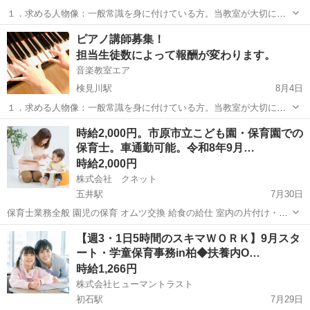
１．求める人物像：一般常識を身に付けている方。当教室が大切にし
ている「生徒の『したい』『やりたい』を尊重する」「生徒の音楽的
千葉
千葉市
検見川駅
教育
声楽
ピアノ講師募集！
な自立を促す」などに共感していただける方。 ２．勤務曜日：火～日
担当生徒数によって報酬が変わります。
曜日の全日、もしくは都合の合う...
音楽教室エア
検見川駅
8月4日
１．求める人物像：一般常識を身に付けている方。当教室が大切にし
ている「生徒の『したい』『やりたい』を尊重する」「生徒の音楽的
千葉
千葉市
検見川駅
教育
時給2,000円。市原市立こども園・保育園での
な自立を促す」などに共感していただける方。 ２．勤務曜日：月曜日
保育士。車通勤可能。令和8年9月…
の午前、木・金・日曜日の全日、...
時給2,000円
株式会社 クネット
五井駅
7月30日
保育士業務全般 園児の保育 オムツ交換 給食の給仕 室内の片付け・清
掃など お便り帳などの記入 その他保育に付随する業務
千葉
市原市
五井駅
保育士
【週3・1日5時間のスキマＷＯＲＫ】9月スタ
ート・学童保育事務in柏◆扶養内O…
時給1,266円
株式会社ヒューマントラスト
初石駅
7月29日