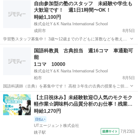
千葉
成田市
塾講師
フリースクール
自由参加型の塾のスタッフ 未経験や学生も
生徒の管理 など ☆求める人材☆ 小中学校での実務経験者 カリキュラ
大歓迎です！ 週1日1時間〜OK！
ム、...
時給1,100円
株式会社Y＆K Narita International School
成田市
8月5日
学習塾スタッフ募集中！ 3歳〜12歳までの子どもに算数などを教える
塾でのスタッフ 塾のコンセプト 自由参加型の塾となり、子どもたちが
千葉
成田市
塾講師
スタッフ
国語科教員 古典担当 週16コマ 車通勤可
好きな時に来て好きな時に帰るスタイルです。 開講時間は平日
能
15:00〜18:00...
1コマ 10000
株式会社Y＆K Narita International School
柏市
8月5日
国語科講師（古典）を募集中です！ 高校３年生の古典の授業をご担当
いただきます。 時間割は月曜（５コマ）火曜（１コマ）水曜（３コ
千葉
柏市
その他
健保
【土日祝休み】未経験歓迎◎人気のモクモク
マ）木曜（１コマ）金曜（６コマ）の合計16コマを想定しておりま
軽作業☆調味料の品質分析のお仕事！残業…
す。 １コマ50分となります ...
時給1,270円
日払い
UTエージェント株式会社
7月23日
提携サイト
銚子駅