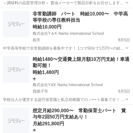
＜調味料の品質管理分析＞ 醤油メーカーで製品分析をお任せします！
☆未経験歓迎のお仕事！ PC基本操作ができればOKです！ ＜具体的に
千葉
銚子市
銚子駅
その他
非常勤講師 パート 時給10,000〜 中学高
は…＞ 分析機器を用いた製品（液体調味料・粉末調味料）分析 ◆秤
等学校の専任教科担当
量・サンプリング・分注...
時給10,000円
株式会社Y＆K Narita International School
柏市
8月5日
中学高等学校で非常勤講師を募集中です！ 1コマ50分で1万円〜の給料
となります。 教科の指導を行っていただきます。 英語、国語 、数学
千葉
柏市
その他
時給
時給1480〜交通費上限月額10万円支給！車通
、美術いずれかの教員免許をお持ちの方で 週2日〜10コマ程度 コマ
勤可能！
数や週の回数は...
時給1,480円
株式会社Y&K Narita International School
我孫子市
8月5日
学校法人が運営する認可保育園と私立幼稚園での パート募集です！ ブ
ランクがある方、産後復帰を考えている方！どなたでも大歓迎です！
千葉
我孫子市
保育士
想定月給290,000〜 常勤保育士パート 賞
残業なし、福利厚生がばっちりの園で働きませんか？ 職員数 (保育園)
与年2回50万円支給あり！
令和3...
月給291,800円