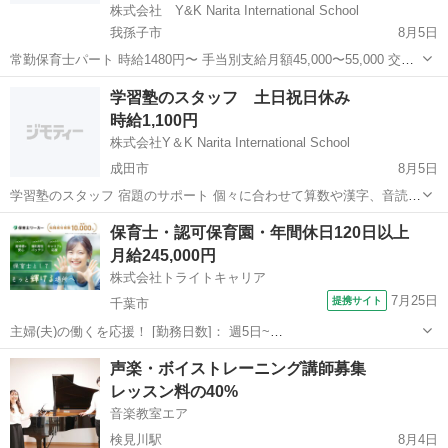
株式会社 Y&K Narita International School
我孫子市
8月5日
常勤保育士パート 時給1480円〜 手当別支給月額45,000〜55,000 交通
費月額上限10万円支給 賞与年2回つき（50万円前後） 想定月給
千葉
我孫子市
保育士
パート
学習塾のスタッフ 土日祝日休み
290,000〜 想定年収 4,000,000〜 ...
時給1,100円
株式会社Y＆K Narita International School
成田市
8月5日
学習塾のスタッフ 宿題のサポート 個々に合わせて算数や漢字、音読な
どの指導 難しいレベルの学習は教えません。 クラスは3歳〜8歳までの
千葉
成田市
塾講師
スタッフ
保育士・認可保育園・年間休日120日以上
子どもたちです。 1日あたり2名〜6名程度 カルタやカード、ブロック
月給245,000円
遊びなども...
株式会社トライトキャリア
7月25日
提携サイト
千葉市
主婦(夫)の働くを応援！ [勤務日数]： 週5日~
06:45~15:45/08:30~17:30/11:15~20:15 [勤務地・最寄駅]： 千葉県千葉
千葉
千葉市
保育士
声楽・ボイストレーニング講師募集
市中央区矢作町823-56 非公開 県庁前(千葉県)駅自動車6...
レッスン料の40%
音楽教室エア
検見川駅
8月4日