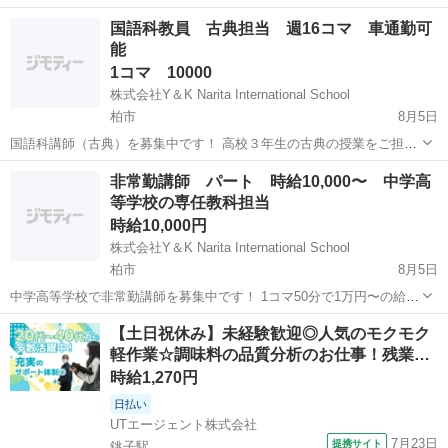
塾でのスタッフ 塾のコンセプト 自由参加型の塾となり、子どもたちが
千葉
成田市
塾講師
スタッフ
国語科教員 古典担当 週16コマ 車通勤可
好きな時に来て好きな時に帰るスタイルです。 開講時間は平日
能
15:00〜18:00...
1コマ 10000
株式会社Y＆K Narita International School
柏市
8月5日
国語科講師（古典）を募集中です！ 高校３年生の古典の授業をご担当
いただきます。 時間割は月曜（５コマ）火曜（１コマ）水曜（３コ
千葉
柏市
その他
健保
非常勤講師 パート 時給10,000〜 中学高
マ）木曜（１コマ）金曜（６コマ）の合計16コマを想定しておりま
等学校の専任教科担当
す。 １コマ50分となります ...
時給10,000円
株式会社Y＆K Narita International School
柏市
8月5日
中学高等学校で非常勤講師を募集中です！ 1コマ50分で1万円〜の給料
となります。 教科の指導を行っていただきます。 英語、国語 、数学
千葉
柏市
その他
時給
【土日祝休み】未経験歓迎◎人気のモクモク
、美術いずれかの教員免許をお持ちの方で 週2日〜10コマ程度 コマ
軽作業☆調味料の品質分析のお仕事！残業…
数や週の回数は...
時給1,270円
日払い
UTエージェント株式会社
7月23日
提携サイト
銚子駅