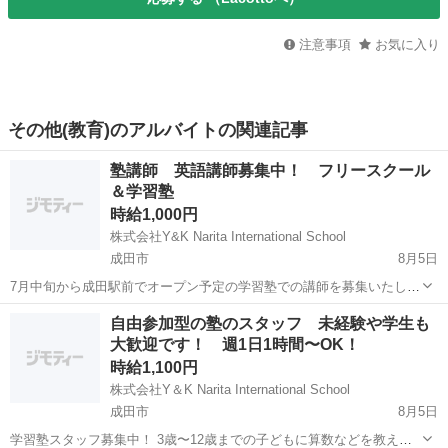
注意事項
お気に入り
その他(教育)のアルバイトの関連記事
塾講師 英語講師募集中！ フリースクール
＆学習塾
時給1,000円
株式会社Y&K Narita International School
成田市
8月5日
7月中旬から成田駅前でオープン予定の学習塾での講師を募集いたしま
す。 ☆主な業務☆ 学習計画カリキュラム作成 教材作成 学習支援 児童
千葉
成田市
塾講師
フリースクール
自由参加型の塾のスタッフ 未経験や学生も
生徒の管理 など ☆求める人材☆ 小中学校での実務経験者 カリキュラ
大歓迎です！ 週1日1時間〜OK！
ム、...
時給1,100円
株式会社Y＆K Narita International School
成田市
8月5日
学習塾スタッフ募集中！ 3歳〜12歳までの子どもに算数などを教える