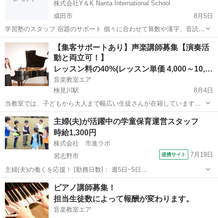
株式会社Y＆K Narita International School
成田市
8月5日
学習塾のスタッフ 宿題のサポート 個々に合わせて算数や漢字、音読な
どの指導 難しいレベルの学習は教えません。 クラスは3歳〜8歳までの
千葉
成田市
塾講師
スタッフ
【集客サポートあり】声楽講師募集【演奏活
子どもたちです。 1日あたり2名〜6名程度 カルタやカード、ブロック
動と両立可！】
遊びなども...
レッスン料の40%(レッスン単価 4,000～10,000)
音楽教室エア
検見川駅
8月4日
当教室では、子どもから大人まで幅広い生徒さんが在籍しています！
趣味で楽しみたい方や基礎をしっかり学びたい方、受験生まで在籍し
千葉
千葉市
検見川駅
教育
声楽
主婦(夫)が活躍中の学童保育運営スタッフ
ており、講師の専門性を活かすことが可能です。 現在、日本歌曲やイ
時給1,300円
タリア歌曲、ドイツ歌曲などを中...
株式会社 市進ラボ
7月19日
提携サイト
習志野市
主婦(夫)の働くを応援！ [勤務日数]： 週5日~5日
11:30~19:30/07:30~15:30/11:00~19:00 月/火/水/木/金 [勤務地・最寄
千葉
習志野市
その他
ピアノ講師募集！
駅]： 千葉県習志野市谷津1-18-30 TSKアベニュー...
担当生徒数によって報酬が変わります。
音楽教室エア