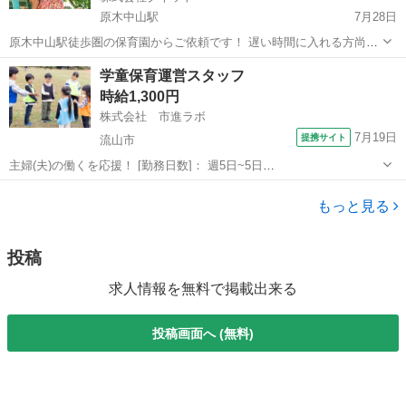
原木中山駅
7月28日
原木中山駅徒歩圏の保育園からご依頼です！ 遅い時間に入れる方尚
可！（12:00-18:00等） 日中からのフルタイムで入れる方尚可！ 自分
千葉
市川市
原木中山駅
教育
スポット
学童保育運営スタッフ
のは入れるシフトで園と調整できるのでフレキシブルに勤務したい方
時給1,300円
には最適です♬...
株式会社 市進ラボ
7月19日
提携サイト
流山市
主婦(夫)の働くを応援！ [勤務日数]： 週5日~5日
11:30~19:30/07:30~15:30/11:00~19:00 月/火/水/木/金 [勤務地・最寄
千葉
流山市
その他
駅]： 千葉県流山市おおたかの森 南一丁目 3番地の1 こ...
もっと見る
投稿
求人情報を無料で掲載出来る
投稿画面へ (無料)