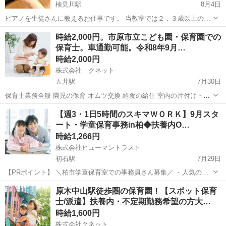
検見川駅
8月4日
ピアノを生徒さんに教えるお仕事です。 当教室では２，３歳以上の生
徒さんを受け入れております。 今後、月曜日の午前中、木・金・日曜
千葉
千葉市
検見川駅
教育
時給2,000円。市原市立こども園・保育園での
日の全日の中で希望の生徒さんがいらした場合に、受け持っていただ
保育士。車通勤可能。令和8年9月…
きます。 求める人物像 ...
時給2,000円
株式会社 クネット
五井駅
7月30日
保育士業務全般 園児の保育 オムツ交換 給食の給仕 室内の片付け・清
掃など お便り帳などの記入 その他保育に付随する業務
千葉
市原市
五井駅
保育士
【週3・1日5時間のスキマＷＯＲＫ】9月スタ
ート・学童保育事務in柏◆扶養内O…
時給1,266円
株式会社ヒューマントラスト
初石駅
7月29日
【PRポイント】 ＼柏市学童保育室での事務員さん募集／ ・人気の官
公庁案件！無理なくできる週3勤務 ・PCスキルは入力ができればOK！
千葉
柏市
初石駅
その他
ヒューマントラスト
原木中山駅徒歩圏の保育園！【スポット保育
【仕事内容】 学童保育室での事務スタッフ ・PCでのデータ入力 ...
士/派遣】扶養内・不定期勤務希望の方大…
時給1,600円
株式会社クネット