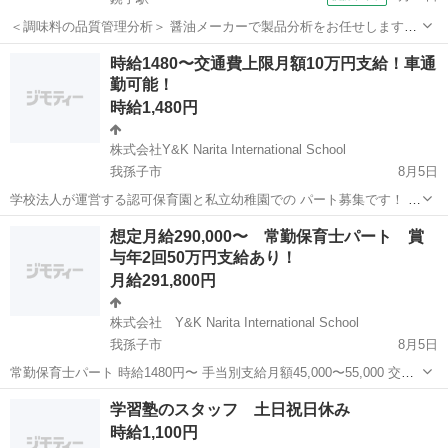
＜調味料の品質管理分析＞ 醤油メーカーで製品分析をお任せします！
☆未経験歓迎のお仕事！ PC基本操作ができればOKです！ ＜具体的に
千葉
銚子市
銚子駅
その他
時給1480〜交通費上限月額10万円支給！車通
は…＞ 分析機器を用いた製品（液体調味料・粉末調味料）分析 ◆秤
勤可能！
量・サンプリング・分注...
時給1,480円
株式会社Y&K Narita International School
我孫子市
8月5日
学校法人が運営する認可保育園と私立幼稚園での パート募集です！ ブ
ランクがある方、産後復帰を考えている方！どなたでも大歓迎です！
千葉
我孫子市
保育士
想定月給290,000〜 常勤保育士パート 賞
残業なし、福利厚生がばっちりの園で働きませんか？ 職員数 (保育園)
与年2回50万円支給あり！
令和3...
月給291,800円
株式会社 Y&K Narita International School
我孫子市
8月5日
常勤保育士パート 時給1480円〜 手当別支給月額45,000〜55,000 交通
費月額上限10万円支給 賞与年2回つき（50万円前後） 想定月給
千葉
我孫子市
保育士
パート
学習塾のスタッフ 土日祝日休み
290,000〜 想定年収 4,000,000〜 ...
時給1,100円