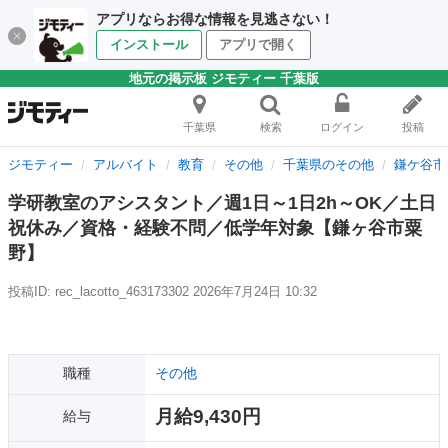
アプリならお得な情報を見逃さない！
インストール
アプリで開く
地元の掲示板 ジモティー 千葉版
千葉県
検索
ログイン
投稿
ジモティー
アルバイト
教育
その他
千葉県のその他
鎌ケ谷市
学研教室のアシスタント／週1日～1日2h～OK／土日
祝休み／資格・経験不問／低学年対象【鎌ヶ谷市粟
野】
投稿ID: rec_lacotto_463173302
2026年7月24日 10:32
職種
その他
月給9,430円
給与