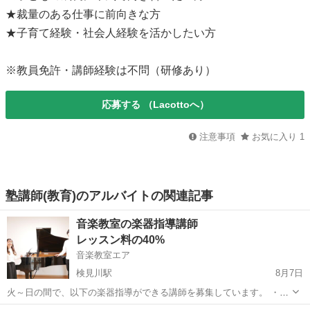
★裁量のある仕事に前向きな方
★子育て経験・社会人経験を活かしたい方
※教員免許・講師経験は不問（研修あり）
応募する
（Lacottoへ）
注意事項
お気に入り
1
塾講師(教育)のアルバイトの関連記事
音楽教室の楽器指導講師
レッスン料の40%
音楽教室エア
検見川駅
8月7日
火～日の間で、以下の楽器指導ができる講師を募集しています。 ・木
管楽器（フルート、オーボエ、クラリネット、サックスなど） ・弦楽