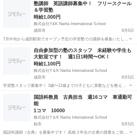
千葉
千葉市
検見川駅
教育
音楽教室
塾講師 英語講師募集中！ フリースクール
器（ヴァイオリン、ヴィオラ、チェロ、コントラバスなど） ※上記以
＆学習塾
外にも楽器指導が可能であれ...
時給1,000円
株式会社Y&K Narita International School
成田市
8月5日
7月中旬から成田駅前でオープン予定の学習塾での講師を募集いたしま
す。 ☆主な業務☆ 学習計画カリキュラム作成 教材作成 学習支援 児童
千葉
成田市
塾講師
フリースクール
自由参加型の塾のスタッフ 未経験や学生も
生徒の管理 など ☆求める人材☆ 小中学校での実務経験者 カリキュラ
大歓迎です！ 週1日1時間〜OK！
ム、...
時給1,100円
株式会社Y＆K Narita International School
成田市
8月5日
学習塾スタッフ募集中！ 3歳〜12歳までの子どもに算数などを教える
塾でのスタッフ 塾のコンセプト 自由参加型の塾となり、子どもたちが
千葉
成田市
塾講師
スタッフ
国語科教員 古典担当 週16コマ 車通勤可
好きな時に来て好きな時に帰るスタイルです。 開講時間は平日
能
15:00〜18:00...
1コマ 10000
株式会社Y＆K Narita International School
柏市
8月5日
国語科講師（古典）を募集中です！ 高校３年生の古典の授業をご担当