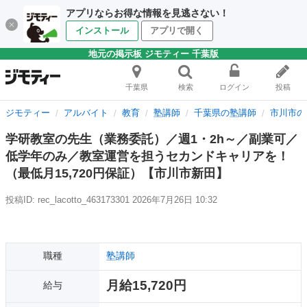
アプリならお得な情報を見逃さない！
インストール
アプリで開く
地元の掲示板 ジモティー 千葉版
千葉県
検索
ログイン
投稿
ジモティー
アルバイト
教育
塾講師
千葉県の塾講師
市川市の
学研教室の先生（業務委託）／週1・2h～／副業可／
低学年のみ／教室運営を担うセカンドキャリアを！
（最低月15,720円保証）【市川市新田】
投稿ID: rec_lacotto_463173301
2026年7月26日 10:32
職種
塾講師
月給15,720円
給与