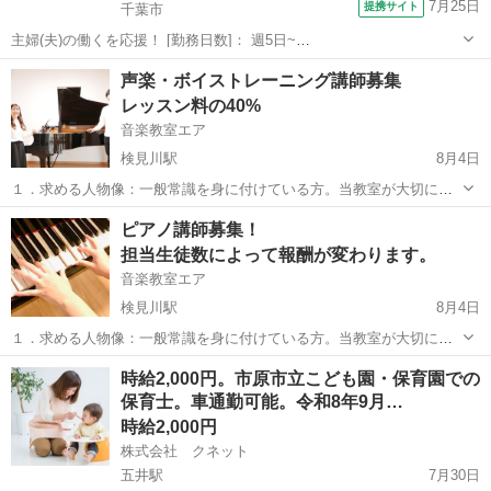
7月25日
提携サイト
千葉市
主婦(夫)の働くを応援！ [勤務日数]： 週5日~
06:45~15:45/08:30~17:30/11:15~20:15 [勤務地・最寄駅]： 千葉県千葉
千葉
千葉市
保育士
声楽・ボイストレーニング講師募集
市中央区矢作町823-56 非公開 県庁前(千葉県)駅自動車6...
レッスン料の40%
音楽教室エア
検見川駅
8月4日
１．求める人物像：一般常識を身に付けている方。当教室が大切にし
ている「生徒の『したい』『やりたい』を尊重する」「生徒の音楽的
千葉
千葉市
検見川駅
教育
声楽
ピアノ講師募集！
な自立を促す」などに共感していただける方。 ２．勤務曜日：火～日
担当生徒数によって報酬が変わります。
曜日の全日、もしくは都合の合う...
音楽教室エア
検見川駅
8月4日
１．求める人物像：一般常識を身に付けている方。当教室が大切にし
ている「生徒の『したい』『やりたい』を尊重する」「生徒の音楽的
千葉
千葉市
検見川駅
教育
時給2,000円。市原市立こども園・保育園での
な自立を促す」などに共感していただける方。 ２．勤務曜日：月曜日
保育士。車通勤可能。令和8年9月…
の午前、木・金・日曜日の全日、...
時給2,000円
株式会社 クネット
五井駅
7月30日