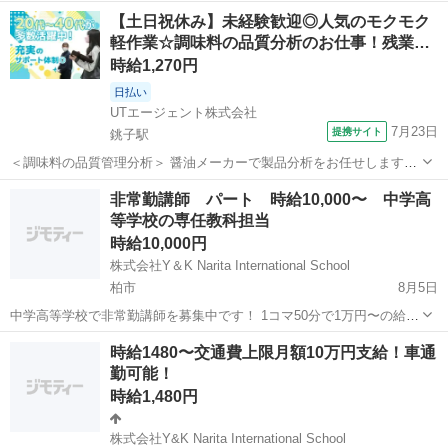
いただきます。 時間割は月曜（５コマ）火曜（１コマ）水曜（３コ
千葉
柏市
その他
健保
【土日祝休み】未経験歓迎◎人気のモクモク
マ）木曜（１コマ）金曜（６コマ）の合計16コマを想定しておりま
軽作業☆調味料の品質分析のお仕事！残業…
す。 １コマ50分となります ...
時給1,270円
日払い
UTエージェント株式会社
7月23日
提携サイト
銚子駅
＜調味料の品質管理分析＞ 醤油メーカーで製品分析をお任せします！
☆未経験歓迎のお仕事！ PC基本操作ができればOKです！ ＜具体的に
千葉
銚子市
銚子駅
その他
非常勤講師 パート 時給10,000〜 中学高
は…＞ 分析機器を用いた製品（液体調味料・粉末調味料）分析 ◆秤
等学校の専任教科担当
量・サンプリング・分注...
時給10,000円
株式会社Y＆K Narita International School
柏市
8月5日
中学高等学校で非常勤講師を募集中です！ 1コマ50分で1万円〜の給料
となります。 教科の指導を行っていただきます。 英語、国語 、数学
千葉
柏市
その他
時給
時給1480〜交通費上限月額10万円支給！車通
、美術いずれかの教員免許をお持ちの方で 週2日〜10コマ程度 コマ
勤可能！
数や週の回数は...
時給1,480円
株式会社Y&K Narita International School