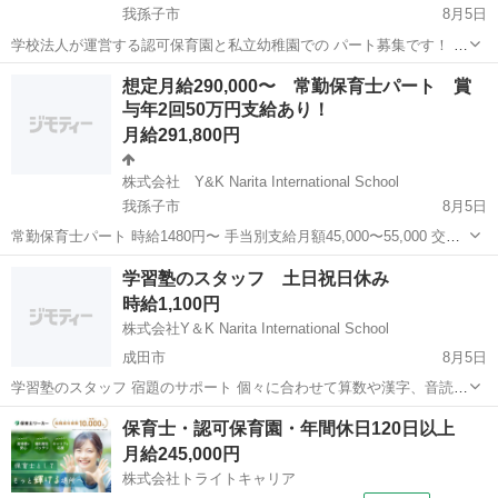
我孫子市
8月5日
学校法人が運営する認可保育園と私立幼稚園での パート募集です！ ブ
ランクがある方、産後復帰を考えている方！どなたでも大歓迎です！
千葉
我孫子市
保育士
想定月給290,000〜 常勤保育士パート 賞
残業なし、福利厚生がばっちりの園で働きませんか？ 職員数 (保育園)
与年2回50万円支給あり！
令和3...
月給291,800円
株式会社 Y&K Narita International School
我孫子市
8月5日
常勤保育士パート 時給1480円〜 手当別支給月額45,000〜55,000 交通
費月額上限10万円支給 賞与年2回つき（50万円前後） 想定月給
千葉
我孫子市
保育士
パート
学習塾のスタッフ 土日祝日休み
290,000〜 想定年収 4,000,000〜 ...
時給1,100円
株式会社Y＆K Narita International School
成田市
8月5日
学習塾のスタッフ 宿題のサポート 個々に合わせて算数や漢字、音読な
どの指導 難しいレベルの学習は教えません。 クラスは3歳〜8歳までの
千葉
成田市
塾講師
スタッフ
保育士・認可保育園・年間休日120日以上
子どもたちです。 1日あたり2名〜6名程度 カルタやカード、ブロック
月給245,000円
遊びなども...
株式会社トライトキャリア