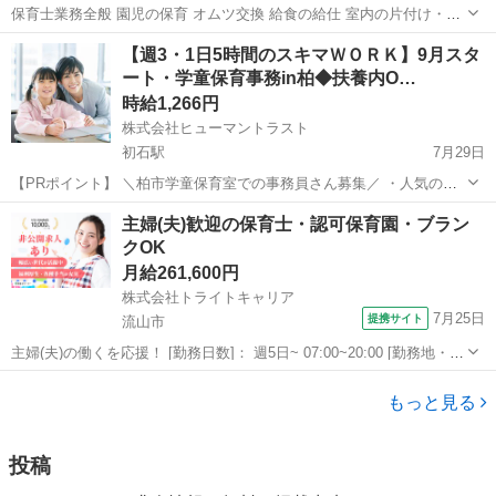
保育士業務全般 園児の保育 オムツ交換 給食の給仕 室内の片付け・清
掃など お便り帳などの記入 その他保育に付随する業務
千葉
市原市
五井駅
保育士
【週3・1日5時間のスキマＷＯＲＫ】9月スタ
ート・学童保育事務in柏◆扶養内O…
時給1,266円
株式会社ヒューマントラスト
初石駅
7月29日
【PRポイント】 ＼柏市学童保育室での事務員さん募集／ ・人気の官
公庁案件！無理なくできる週3勤務 ・PCスキルは入力ができればOK！
千葉
柏市
初石駅
その他
ヒューマントラスト
主婦(夫)歓迎の保育士・認可保育園・ブラン
【仕事内容】 学童保育室での事務スタッフ ・PCでのデータ入力 ...
クOK
月給261,600円
株式会社トライトキャリア
7月25日
提携サイト
流山市
主婦(夫)の働くを応援！ [勤務日数]： 週5日~ 07:00~20:00 [勤務地・最
寄駅]： 千葉県流山市駒木台118-1 非公開 初石駅自動車5分／流山おお
千葉
流山市
保育士
たかの森駅 [職種名]：保育士・認可保育園・ブランクO...
もっと見る
投稿