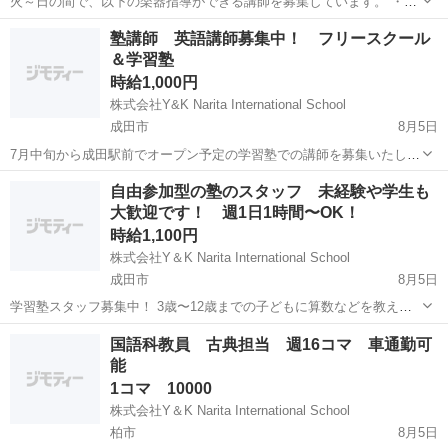
火～日の間で、以下の楽器指導ができる講師を募集しています。 ・木
管楽器（フルート、オーボエ、クラリネット、サックスなど） ・弦楽
千葉
千葉市
検見川駅
教育
音楽教室
塾講師 英語講師募集中！ フリースクール
器（ヴァイオリン、ヴィオラ、チェロ、コントラバスなど） ※上記以
＆学習塾
外にも楽器指導が可能であれ...
時給1,000円
株式会社Y&K Narita International School
成田市
8月5日
7月中旬から成田駅前でオープン予定の学習塾での講師を募集いたしま
す。 ☆主な業務☆ 学習計画カリキュラム作成 教材作成 学習支援 児童
千葉
成田市
塾講師
フリースクール
自由参加型の塾のスタッフ 未経験や学生も
生徒の管理 など ☆求める人材☆ 小中学校での実務経験者 カリキュラ
大歓迎です！ 週1日1時間〜OK！
ム、...
時給1,100円
株式会社Y＆K Narita International School
成田市
8月5日
学習塾スタッフ募集中！ 3歳〜12歳までの子どもに算数などを教える
塾でのスタッフ 塾のコンセプト 自由参加型の塾となり、子どもたちが
千葉
成田市
塾講師
スタッフ
国語科教員 古典担当 週16コマ 車通勤可
好きな時に来て好きな時に帰るスタイルです。 開講時間は平日
能
15:00〜18:00...
1コマ 10000
株式会社Y＆K Narita International School
柏市
8月5日