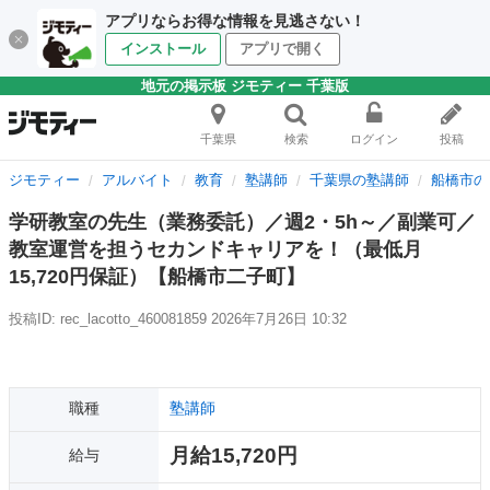
アプリならお得な情報を見逃さない！
インストール
アプリで開く
地元の掲示板 ジモティー 千葉版
千葉県
検索
ログイン
投稿
ジモティー
アルバイト
教育
塾講師
千葉県の塾講師
船橋市の
学研教室の先生（業務委託）／週2・5h～／副業可／
教室運営を担うセカンドキャリアを！（最低月
15,720円保証）【船橋市二子町】
投稿ID: rec_lacotto_460081859
2026年7月26日 10:32
職種
塾講師
月給15,720円
給与