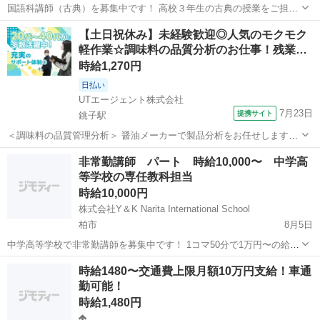
国語科講師（古典）を募集中です！ 高校３年生の古典の授業をご担当
いただきます。 時間割は月曜（５コマ）火曜（１コマ）水曜（３コ
千葉
柏市
その他
健保
【土日祝休み】未経験歓迎◎人気のモクモク
マ）木曜（１コマ）金曜（６コマ）の合計16コマを想定しておりま
軽作業☆調味料の品質分析のお仕事！残業…
す。 １コマ50分となります ...
時給1,270円
日払い
UTエージェント株式会社
7月23日
提携サイト
銚子駅
＜調味料の品質管理分析＞ 醤油メーカーで製品分析をお任せします！
☆未経験歓迎のお仕事！ PC基本操作ができればOKです！ ＜具体的に
千葉
銚子市
銚子駅
その他
非常勤講師 パート 時給10,000〜 中学高
は…＞ 分析機器を用いた製品（液体調味料・粉末調味料）分析 ◆秤
等学校の専任教科担当
量・サンプリング・分注...
時給10,000円
株式会社Y＆K Narita International School
柏市
8月5日
中学高等学校で非常勤講師を募集中です！ 1コマ50分で1万円〜の給料
となります。 教科の指導を行っていただきます。 英語、国語 、数学
千葉
柏市
その他
時給
時給1480〜交通費上限月額10万円支給！車通
、美術いずれかの教員免許をお持ちの方で 週2日〜10コマ程度 コマ
勤可能！
数や週の回数は...
時給1,480円