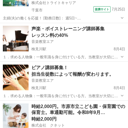
株式会社トライトキャリア
7月25日
提携サイト
千葉市
主婦(夫)の働くを応援！ [勤務日数]： 週5日~
06:45~15:45/08:30~17:30/11:15~20:15 [勤務地・最寄駅]： 千葉県千葉
千葉
千葉市
保育士
声楽・ボイストレーニング講師募集
市中央区矢作町823-56 非公開 県庁前(千葉県)駅自動車6...
レッスン料の40%
音楽教室エア
検見川駅
8月4日
１．求める人物像：一般常識を身に付けている方。当教室が大切にし
ている「生徒の『したい』『やりたい』を尊重する」「生徒の音楽的
千葉
千葉市
検見川駅
教育
声楽
ピアノ講師募集！
な自立を促す」などに共感していただける方。 ２．勤務曜日：火～日
担当生徒数によって報酬が変わります。
曜日の全日、もしくは都合の合う...
音楽教室エア
検見川駅
8月4日
１．求める人物像：一般常識を身に付けている方。当教室が大切にし
ている「生徒の『したい』『やりたい』を尊重する」「生徒の音楽的
千葉
千葉市
検見川駅
教育
時給2,000円。市原市立こども園・保育園での
な自立を促す」などに共感していただける方。 ２．勤務曜日：月曜日
保育士。車通勤可能。令和8年9月…
の午前、木・金・日曜日の全日、...
時給2,000円
株式会社 クネット