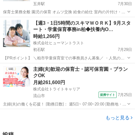
五井駅
7月30日
保育士業務全般 園児の保育 オムツ交換 給食の給仕 室内の片付け・清
掃など お便り帳などの記入 その他保育に付随する業務
千葉
市原市
五井駅
保育士
【週3・1日5時間のスキマＷＯＲＫ】9月スタ
ート・学童保育事務in柏◆扶養内O…
時給1,266円
株式会社ヒューマントラスト
初石駅
7月29日
【PRポイント】 ＼柏市学童保育室での事務員さん募集／ ・人気の官
公庁案件！無理なくできる週3勤務 ・PCスキルは入力ができればOK！
千葉
柏市
初石駅
その他
ヒューマントラスト
主婦(夫)歓迎の保育士・認可保育園・ブラン
【仕事内容】 学童保育室での事務スタッフ ・PCでのデータ入力 ...
クOK
月給261,600円
株式会社トライトキャリア
7月25日
提携サイト
流山市
主婦(夫)の働くを応援！ [勤務日数]： 週5日~ 07:00~20:00 [勤務地・最
寄駅]： 千葉県流山市駒木台118-1 非公開 初石駅自動車5分／流山おお
千葉
流山市
保育士
たかの森駅 [職種名]：保育士・認可保育園・ブランクO...
もっと見る
投稿