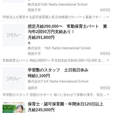
株式会社Y&K Narita International School
我孫子市
8月5日
学校法人が運営する認可保育園と私立幼稚園での パート募集です！ ブ
ランクがある方、産後復帰を考えている方！どなたでも大歓迎です！
千葉
我孫子市
保育士
想定月給290,000〜 常勤保育士パート 賞
残業なし、福利厚生がばっちりの園で働きませんか？ 職員数 (保育園)
与年2回50万円支給あり！
令和3...
月給291,800円
株式会社 Y&K Narita International School
我孫子市
8月5日
常勤保育士パート 時給1480円〜 手当別支給月額45,000〜55,000 交通
費月額上限10万円支給 賞与年2回つき（50万円前後） 想定月給
千葉
我孫子市
保育士
パート
学習塾のスタッフ 土日祝日休み
290,000〜 想定年収 4,000,000〜 ...
時給1,100円
株式会社Y＆K Narita International School
成田市
8月5日
学習塾のスタッフ 宿題のサポート 個々に合わせて算数や漢字、音読な
どの指導 難しいレベルの学習は教えません。 クラスは3歳〜8歳までの
千葉
成田市
塾講師
スタッフ
保育士・認可保育園・年間休日120日以上
子どもたちです。 1日あたり2名〜6名程度 カルタやカード、ブロック
月給245,000円
遊びなども...