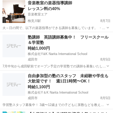
千葉
船橋市
高根木戸駅
その他
そろばん
音楽教室の楽器指導講師
す。 「昔そろばんを習っていた」 「子どもと接する仕事がしたい」
レッスン料の40%
「午後の時間を使...
音楽教室エア
検見川駅
8月7日
火～日の間で、以下の楽器指導ができる講師を募集しています。 ・木
管楽器（フルート、オーボエ、クラリネット、サックスなど） ・弦楽
千葉
千葉市
検見川駅
教育
音楽教室
塾講師 英語講師募集中！ フリースクール
器（ヴァイオリン、ヴィオラ、チェロ、コントラバスなど） ※上記以
＆学習塾
外にも楽器指導が可能であれ...
時給1,000円
株式会社Y&K Narita International School
成田市
8月5日
7月中旬から成田駅前でオープン予定の学習塾での講師を募集いたしま
す。 ☆主な業務☆ 学習計画カリキュラム作成 教材作成 学習支援 児童
千葉
成田市
塾講師
フリースクール
自由参加型の塾のスタッフ 未経験や学生も
生徒の管理 など ☆求める人材☆ 小中学校での実務経験者 カリキュラ
大歓迎です！ 週1日1時間〜OK！
ム、...
時給1,100円
株式会社Y＆K Narita International School
成田市
8月5日
学習塾スタッフ募集中！ 3歳〜12歳までの子どもに算数などを教える
塾でのスタッフ 塾のコンセプト 自由参加型の塾となり、子どもたちが
千葉
成田市
塾講師
スタッフ