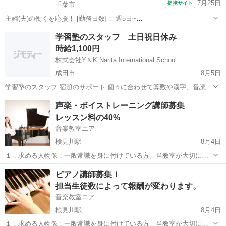
7月25日
提携サイト
千葉市
主婦(夫)の働くを応援！ [勤務日数]： 週5日~
06:45~15:45/08:30~17:30/11:15~20:15 [勤務地・最寄駅]： 千葉県千葉
千葉
千葉市
保育士
学習塾のスタッフ 土日祝日休み
市中央区矢作町823-56 非公開 県庁前(千葉県)駅自動車6...
時給1,100円
株式会社Y＆K Narita International School
成田市
8月5日
学習塾のスタッフ 宿題のサポート 個々に合わせて算数や漢字、音読な
どの指導 難しいレベルの学習は教えません。 クラスは3歳〜8歳までの
千葉
成田市
塾講師
スタッフ
声楽・ボイストレーニング講師募集
子どもたちです。 1日あたり2名〜6名程度 カルタやカード、ブロック
レッスン料の40%
遊びなども...
音楽教室エア
検見川駅
8月4日
１．求める人物像：一般常識を身に付けている方。当教室が大切にし
ている「生徒の『したい』『やりたい』を尊重する」「生徒の音楽的
千葉
千葉市
検見川駅
教育
声楽
ピアノ講師募集！
な自立を促す」などに共感していただける方。 ２．勤務曜日：火～日
担当生徒数によって報酬が変わります。
曜日の全日、もしくは都合の合う...
音楽教室エア
検見川駅
8月4日
１．求める人物像：一般常識を身に付けている方。当教室が大切にし