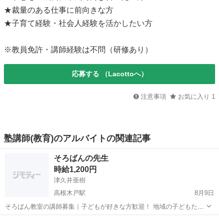
★裁量のある仕事に前向きな方
★子育て経験・社会人経験を活かしたい方
※教員免許・講師経験は不問（研修あり）
応募する
（Lacottoへ）
注意事項
お気に入り
1
塾講師(教育)のアルバイトの関連記事
そろばんの先生
時給1,200円
津久井亜樹
高根木戸駅
8月9日
そろばん教室の講師募集｜子どもが好きな方歓迎！ 地域の子どもたち
が通うそろばん教室で、一緒に指導してくださる先生を募集していま