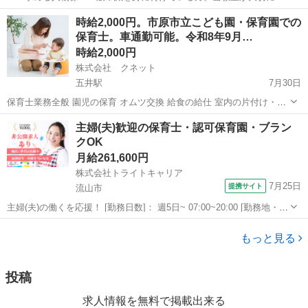
ている「生徒の『したい』『やりたい』を尊重する」「生徒の音楽的
千葉
千葉市
検見川駅
教育
時給2,000円。市原市立こども園・保育園での
な自立を促す」などに共感していただける方。 ２．勤務曜日：月曜日
保育士。車通勤可能。令和8年9月…
の午前、木・金・日曜日の全日、...
時給2,000円
株式会社 クネット
五井駅
7月30日
保育士業務全般 園児の保育 オムツ交換 給食の給仕 室内の片付け・清
掃など お便り帳などの記入 その他保育に付随する業務
千葉
市原市
五井駅
保育士
主婦(夫)歓迎の保育士・認可保育園・ブラン
クOK
月給261,600円
株式会社トライトキャリア
7月25日
提携サイト
流山市
主婦(夫)の働くを応援！ [勤務日数]： 週5日~ 07:00~20:00 [勤務地・最
寄駅]： 千葉県流山市駒木台118-1 非公開 初石駅自動車5分／流山おお
千葉
流山市
保育士
たかの森駅 [職種名]：保育士・認可保育園・ブランクO...
もっと見る
投稿
求人情報を無料で掲載出来る