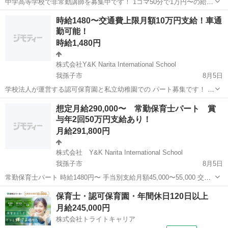
中学高等学校で非常勤講師を募集中です！ 1コマ50分で1万円〜の給料
となります。 教科の指導を行っていただきます。 英語、国語 、数学
千葉
柏市
その他
時給
時給1480〜交通費上限月額10万円支給！車通
、美術いずれかの教員免許をお持ちの方で 週2日〜10コマ程度 コマ
勤可能！
数や週の回数は...
時給1,480円
株式会社Y&K Narita International School
我孫子市
8月5日
学校法人が運営する認可保育園と私立幼稚園での パート募集です！ ブ
ランクがある方、産後復帰を考えている方！どなたでも大歓迎です！
千葉
我孫子市
保育士
想定月給290,000〜 常勤保育士パート 賞
残業なし、福利厚生がばっちりの園で働きませんか？ 職員数 (保育園)
与年2回50万円支給あり！
令和3...
月給291,800円
株式会社 Y&K Narita International School
我孫子市
8月5日
常勤保育士パート 時給1480円〜 手当別支給月額45,000〜55,000 交通
費月額上限10万円支給 賞与年2回つき（50万円前後） 想定月給
千葉
我孫子市
保育士
パート
保育士・認可保育園・年間休日120日以上
290,000〜 想定年収 4,000,000〜 ...
月給245,000円
株式会社トライトキャリア