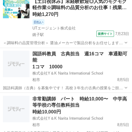
【土日祝休み】未経験歓迎◎人気のモクモク
好きな時に来て好きな時に帰るスタイルです。 開講時間は平日
軽作業☆調味料の品質分析のお仕事！残業…
15:00〜18:00...
時給1,270円
日払い
UTエージェント株式会社
7月23日
提携サイト
銚子駅
＜調味料の品質管理分析＞ 醤油メーカーで製品分析をお任せします！
☆未経験歓迎のお仕事！ PC基本操作ができればOKです！ ＜具体的に
千葉
銚子市
銚子駅
その他
国語科教員 古典担当 週16コマ 車通勤可
は…＞ 分析機器を用いた製品（液体調味料・粉末調味料）分析 ◆秤
能
量・サンプリング・分注...
1コマ 10000
株式会社Y＆K Narita International School
柏市
8月5日
国語科講師（古典）を募集中です！ 高校３年生の古典の授業をご担当
いただきます。 時間割は月曜（５コマ）火曜（１コマ）水曜（３コ
千葉
柏市
その他
健保
非常勤講師 パート 時給10,000〜 中学高
マ）木曜（１コマ）金曜（６コマ）の合計16コマを想定しておりま
等学校の専任教科担当
す。 １コマ50分となります ...
時給10,000円
株式会社Y＆K Narita International School
柏市
8月5日