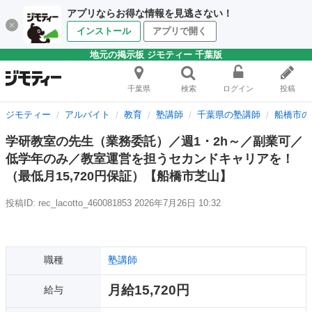
アプリならお得な情報を見逃さない！
インストール
アプリで開く
地元の掲示板 ジモティー 千葉版
千葉県
検索
ログイン
投稿
ジモティー
アルバイト
教育
塾講師
千葉県の塾講師
船橋市の
学研教室の先生（業務委託）／週1・2h～／副業可／
低学年のみ／教室運営を担うセカンドキャリアを！
（最低月15,720円保証）【船橋市芝山】
投稿ID: rec_lacotto_460081853
2026年7月26日 10:32
職種
塾講師
月給15,720円
給与