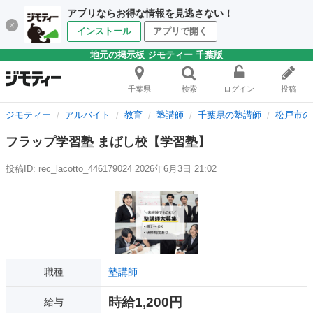
アプリならお得な情報を見逃さない！
インストール
アプリで開く
地元の掲示板 ジモティー 千葉版
千葉県
検索
ログイン
投稿
ジモティー
アルバイト
教育
塾講師
千葉県の塾講師
松戸市の
フラップ学習塾 まばし校【学習塾】
投稿ID: rec_lacotto_446179024
2026年6月3日 21:02
職種
塾講師
時給1,200円
給与