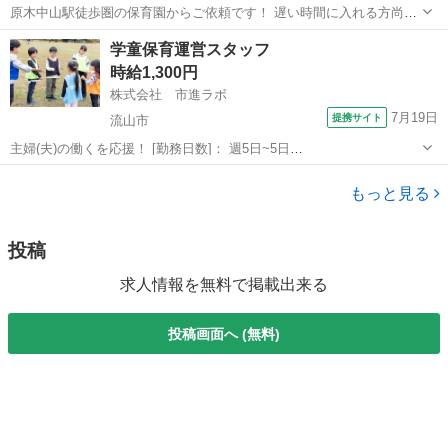
原木中山駅徒歩圏の保育園からご依頼です！ 遅い時間に入れる方尚
可！（12:00-18:00等） 日中からのフルタイムで入れる方尚可！ 自分
千葉
市川市
原木中山駅
教育
スポット
学童保育運営スタッフ
のは入れるシフトで園と調整できるのでフレキシブルに勤務したい方
時給1,300円
には最適です♬...
株式会社 市進ラボ
7月19日
提携サイト
流山市
主婦(夫)の働くを応援！ [勤務日数]： 週5日~5日
11:30~19:30/07:30~15:30/11:00~19:00 月/火/水/木/金 [勤務地・最寄
千葉
流山市
その他
駅]： 千葉県流山市おおたかの森 南一丁目 3番地の1 こ...
もっと見る
投稿
求人情報を無料で掲載出来る
投稿画面へ (無料)