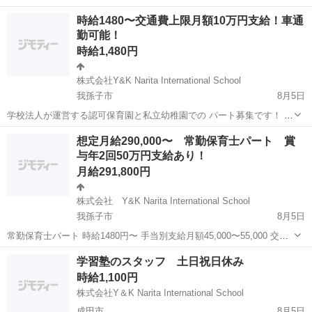
☆未経験歓迎のお仕事！ PC基本操作ができればOKです！ ＜具体的に
千葉
銚子市
銚子駅
その他
時給1480〜交通費上限月額10万円支給！車通
は…＞ 分析機器を用いた製品（液体調味料・粉末調味料）分析 ◆秤
勤可能！
量・サンプリング・分注...
時給1,480円
株式会社Y&K Narita International School
我孫子市
8月5日
学校法人が運営する認可保育園と私立幼稚園での パート募集です！ ブ
ランクがある方、産後復帰を考えている方！どなたでも大歓迎です！
千葉
我孫子市
保育士
想定月給290,000〜 常勤保育士パート 賞
残業なし、福利厚生がばっちりの園で働きませんか？ 職員数 (保育園)
与年2回50万円支給あり！
令和3...
月給291,800円
株式会社 Y&K Narita International School
我孫子市
8月5日
常勤保育士パート 時給1480円〜 手当別支給月額45,000〜55,000 交通
費月額上限10万円支給 賞与年2回つき（50万円前後） 想定月給
千葉
我孫子市
保育士
パート
学習塾のスタッフ 土日祝日休み
290,000〜 想定年収 4,000,000〜 ...
時給1,100円
株式会社Y＆K Narita International School
成田市
8月5日