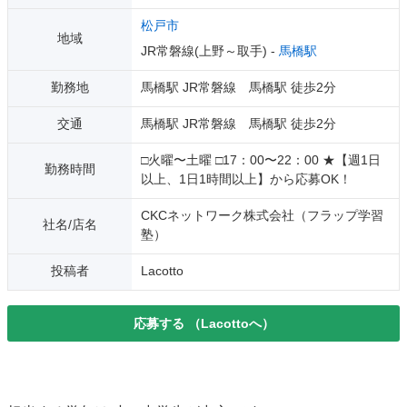
松戸市
地域
JR常磐線(上野～取手) -
馬橋駅
勤務地
馬橋駅 JR常磐線 馬橋駅 徒歩2分
交通
馬橋駅 JR常磐線 馬橋駅 徒歩2分
□火曜〜土曜 □17：00〜22：00 ★【週1日
勤務時間
以上、1日1時間以上】から応募OK！
CKCネットワーク株式会社（フラップ学習
社名/店名
塾）
投稿者
Lacotto
応募する
（Lacottoへ）