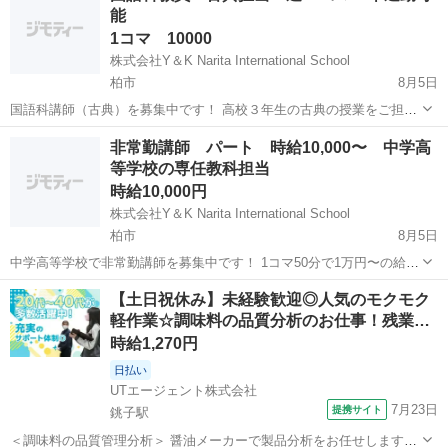
能
15:00〜18:00...
1コマ 10000
株式会社Y＆K Narita International School
柏市
8月5日
国語科講師（古典）を募集中です！ 高校３年生の古典の授業をご担当
いただきます。 時間割は月曜（５コマ）火曜（１コマ）水曜（３コ
千葉
柏市
その他
健保
非常勤講師 パート 時給10,000〜 中学高
マ）木曜（１コマ）金曜（６コマ）の合計16コマを想定しておりま
等学校の専任教科担当
す。 １コマ50分となります ...
時給10,000円
株式会社Y＆K Narita International School
柏市
8月5日
中学高等学校で非常勤講師を募集中です！ 1コマ50分で1万円〜の給料
となります。 教科の指導を行っていただきます。 英語、国語 、数学
千葉
柏市
その他
時給
【土日祝休み】未経験歓迎◎人気のモクモク
、美術いずれかの教員免許をお持ちの方で 週2日〜10コマ程度 コマ
軽作業☆調味料の品質分析のお仕事！残業…
数や週の回数は...
時給1,270円
日払い
UTエージェント株式会社
7月23日
提携サイト
銚子駅
＜調味料の品質管理分析＞ 醤油メーカーで製品分析をお任せします！