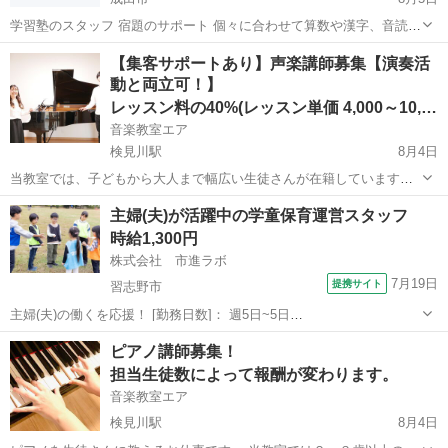
学習塾のスタッフ 宿題のサポート 個々に合わせて算数や漢字、音読な
どの指導 難しいレベルの学習は教えません。 クラスは3歳〜8歳までの
千葉
成田市
塾講師
スタッフ
【集客サポートあり】声楽講師募集【演奏活
子どもたちです。 1日あたり2名〜6名程度 カルタやカード、ブロック
動と両立可！】
遊びなども...
レッスン料の40%(レッスン単価 4,000～10,000)
音楽教室エア
検見川駅
8月4日
当教室では、子どもから大人まで幅広い生徒さんが在籍しています！
趣味で楽しみたい方や基礎をしっかり学びたい方、受験生まで在籍し
千葉
千葉市
検見川駅
教育
声楽
主婦(夫)が活躍中の学童保育運営スタッフ
ており、講師の専門性を活かすことが可能です。 現在、日本歌曲やイ
時給1,300円
タリア歌曲、ドイツ歌曲などを中...
株式会社 市進ラボ
7月19日
提携サイト
習志野市
主婦(夫)の働くを応援！ [勤務日数]： 週5日~5日
11:30~19:30/07:30~15:30/11:00~19:00 月/火/水/木/金 [勤務地・最寄
千葉
習志野市
その他
ピアノ講師募集！
駅]： 千葉県習志野市谷津1-18-30 TSKアベニュー...
担当生徒数によって報酬が変わります。
音楽教室エア
検見川駅
8月4日