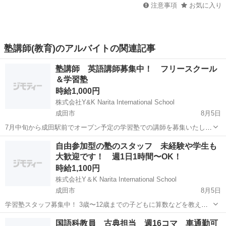
注意事項
お気に入り
塾講師(教育)のアルバイトの関連記事
塾講師 英語講師募集中！ フリースクール
＆学習塾
時給1,000円
株式会社Y&K Narita International School
成田市
8月5日
7月中旬から成田駅前でオープン予定の学習塾での講師を募集いたしま
す。 ☆主な業務☆ 学習計画カリキュラム作成 教材作成 学習支援 児童
千葉
成田市
塾講師
フリースクール
自由参加型の塾のスタッフ 未経験や学生も
生徒の管理 など ☆求める人材☆ 小中学校での実務経験者 カリキュラ
大歓迎です！ 週1日1時間〜OK！
ム、...
時給1,100円
株式会社Y＆K Narita International School
成田市
8月5日
学習塾スタッフ募集中！ 3歳〜12歳までの子どもに算数などを教える
塾でのスタッフ 塾のコンセプト 自由参加型の塾となり、子どもたちが
千葉
成田市
塾講師
スタッフ
国語科教員 古典担当 週16コマ 車通勤可
好きな時に来て好きな時に帰るスタイルです。 開講時間は平日