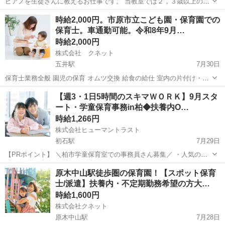
ピアノを生徒さんに教えるお仕事です。 当教室では２，３歳以上の生
徒さんを受け入れております。 今後、月曜日の午前中、木・金・日曜
千葉
千葉市
検見川駅
教育
時給2,000円。市原市立こども園・保育園での
日の全日の中で希望の生徒さんがいらした場合に、受け持っていただ
保育士。車通勤可能。令和8年9月…
きます。 求める人物像 ...
時給2,000円
株式会社 クネット
五井駅
7月30日
保育士業務全般 園児の保育 オムツ交換 給食の給仕 室内の片付け・清
掃など お便り帳などの記入 その他保育に付随する業務
千葉
市原市
五井駅
保育士
【週3・1日5時間のスキマＷＯＲＫ】9月スタ
ート・学童保育事務in柏◆扶養内O…
時給1,266円
株式会社ヒューマントラスト
初石駅
7月29日
【PRポイント】 ＼柏市学童保育室での事務員さん募集／ ・人気の官
公庁案件！無理なくできる週3勤務 ・PCスキルは入力ができればOK！
千葉
柏市
初石駅
その他
ヒューマントラスト
原木中山駅徒歩圏の保育園！【スポット保育
【仕事内容】 学童保育室での事務スタッフ ・PCでのデータ入力 ...
士/派遣】扶養内・不定期勤務希望の方大…
時給1,600円
株式会社クネット
原木中山駅
7月28日