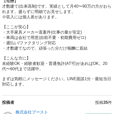
【報酬】

才数建て(出来高制)です。実績として月40〜90万の方がおら
れます。盛らずに明細でお見せします。

※収入には個人差があります。

【ここが安心】

・大手家具メーカー直案件(仕事の量が安定)

・車両は会社で用意(自前不要・初期費用ゼロ)

・週払い/ファクタリング対応

・才数建てなので、頑張った分だけ報酬に直結

【こんな方に】

未経験OK・経験者歓迎・普通免許(AT可)があればOK。20
代〜60代まで活躍中。

まずは気軽にメッセージください。LINE面談1分・最短当日
対応します。
投稿者
投稿
35
件
株式会社ブースト