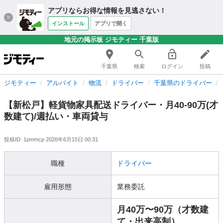
アプリならお得な情報を見逃さない！
インストール
アプリで開く
地元の掲示板 ジモティー 千葉版
千葉県
検索
ログイン
投稿
ジモティー
アルバイト
物流
ドライバー
千葉県のドライバー
【新松戸】軽貨物家具配送ドライバー・月40-90万(才
数建て)/週払い・車両貸与
投稿ID: 1pmmcp
2026年6月15日 00:31
職種
ドライバー
雇用形態
業務委託
月40万〜90万（才数建
て・出来高制）