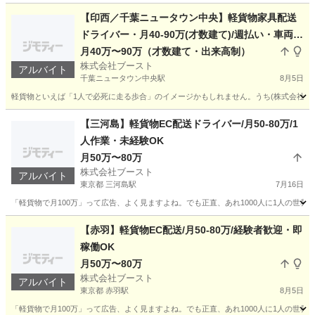
【印西／千葉ニュータウン中央】軽貨物家具配送
ドライバー・月40-90万(才数建て)/週払い・車両貸
与
月40万〜90万（才数建て・出来高制）
株式会社ブースト
アルバイト
千葉ニュータウン中央駅
8月5日
軽貨物といえば「1人で必死に走る歩合」のイメージかもしれません。うち(株式会社ブー
千葉
印西市
千葉ニュータウン中央駅
ドライバー
貨物
【三河島】軽貨物EC配送ドライバー/月50-80万/1
人作業・未経験OK
月50万〜80万
株式会社ブースト
アルバイト
東京都 三河島駅
7月16日
「軽貨物で月100万」って広告、よく見ますよね。でも正直、あれ1000人に1人の世界で
東京
荒川区
三河島駅
ドライバー
80万
【赤羽】軽貨物EC配送/月50-80万/経験者歓迎・即
稼働OK
月50万〜80万
株式会社ブースト
アルバイト
東京都 赤羽駅
8月5日
「軽貨物で月100万」って広告、よく見ますよね。でも正直、あれ1000人に1人の世界で