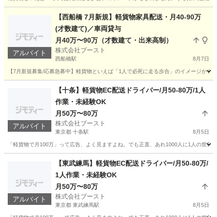
千葉
八千代市
八千代台駅
ドライバー
貨物
【西船橋 7月新規】軽貨物家具配送・月40-90万
(才数建て)／車両貸与
月40万〜90万（才数建て・出来高制）
株式会社ブースト
アルバイト
西船橋駅
8月7日
【7月新規募集/応募急募中】軽貨物といえば「1人で必死に走る歩合」のイメージかもしれ
千葉
船橋市
西船橋駅
ドライバー
貨物
【十条】軽貨物EC配送ドライバー/月50-80万/1人
作業・未経験OK
月50万〜80万
株式会社ブースト
アルバイト
東京都 十条駅
8月5日
「軽貨物で月100万」って広告、よく見ますよね。でも正直、あれ1000人に1人の世界で
東京
北区
十条駅
ドライバー
80万
【東武練馬】軽貨物EC配送ドライバー/月50-80万/
1人作業・未経験OK
月50万〜80万
株式会社ブースト
アルバイト
東京都 東武練馬駅
8月5日