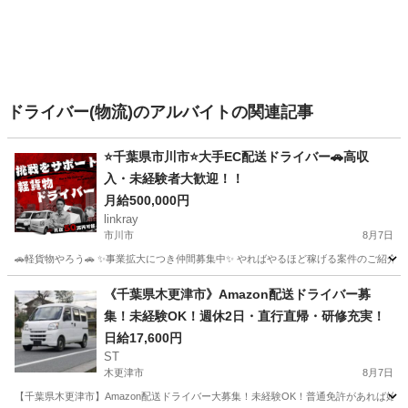
ドライバー(物流)のアルバイトの関連記事
⭐️千葉県市川市⭐️大手EC配送ドライバー🚗高収
入・未経験者大歓迎！！
月給500,000円
linkray
市川市
8月7日
🚗軽貨物やろう🚗 ✨事業拡大につき仲間募集中✨ やればやるほど稼げる案件のご紹介です‼️‼
千葉
市川市
ドライバー
荷物
《千葉県木更津市》Amazon配送ドライバー募
集！未経験OK！週休2日・直行直帰・研修充実！
日給17,600円
ST
木更津市
8月7日
【千葉県木更津市】Amazon配送ドライバー大募集！未経験OK！普通免許があれば始め