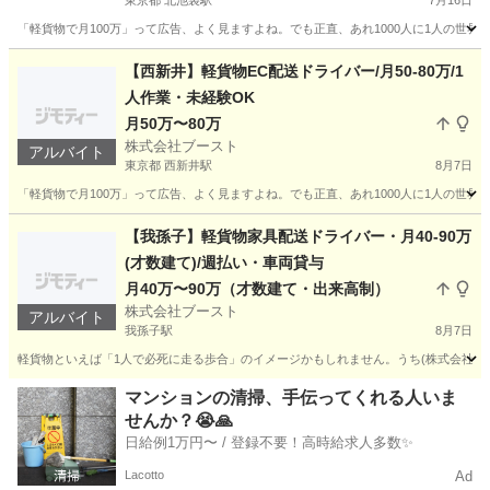
東京都 北池袋駅
7月16日
「軽貨物で月100万」って広告、よく見ますよね。でも正直、あれ1000人に1人の世界で
東京
豊島区
北池袋駅
ドライバー
80万
【西新井】軽貨物EC配送ドライバー/月50-80万/1
人作業・未経験OK
月50万〜80万
株式会社ブースト
アルバイト
東京都 西新井駅
8月7日
「軽貨物で月100万」って広告、よく見ますよね。でも正直、あれ1000人に1人の世界で
東京
足立区
西新井駅
ドライバー
80万
【我孫子】軽貨物家具配送ドライバー・月40-90万
(才数建て)/週払い・車両貸与
月40万〜90万（才数建て・出来高制）
株式会社ブースト
アルバイト
我孫子駅
8月7日
軽貨物といえば「1人で必死に走る歩合」のイメージかもしれません。うち(株式会社ブース
千葉
我孫子市
我孫子駅
ドライバー
貨物
マンションの清掃、手伝ってくれる人いま
せんか？😭🙏
日給例1万円〜 / 登録不要！高時給求人多数✨
Lacotto
Ad