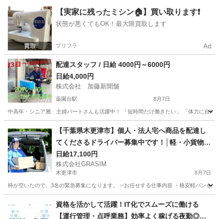
千葉
木更津市
ドライバー
Amazon
【実家に残ったミシン🏠】買い取ります❗️
状態が悪くてもOK！最大限買取します
プリフラ
Ad
配達スタッフ / 日給 4000円～6000円
日給4,000円
株式会社 加藤新聞舗
薬園台駅
8月7日
中高年・シニア層、主婦パートさんも活躍中！ 「短時間だけ働きたい」 「体力に自信がな
千葉
船橋市
薬園台駅
新聞配達
スタッフ
【千葉県木更津市】個人・法人宅へ商品を配達し
てくださるドライバー募集中です！│軽・小貨物中
心で重量物ほとんどなし！
日給17,100円
株式会社GRASIM
木更津市
8月7日
枠が空いたので、3名の緊急募集になります。 ✅お任せする仕事内容 ・格安軽バンを使
千葉
木更津市
ドライバー
荷物
資格を活かして活躍！IT化でスムーズに働ける
【運行管理・点呼業務】効率よく稼げる夜勤◎空