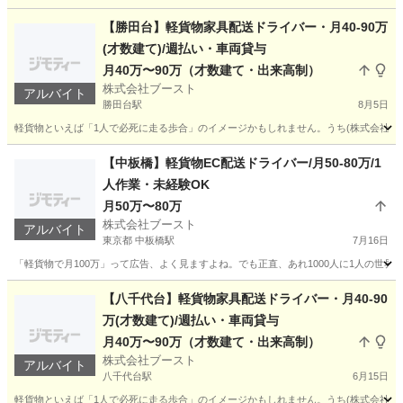
東京
北区
赤羽駅
ドライバー
80万
【勝田台】軽貨物家具配送ドライバー・月40-90万
(才数建て)/週払い・車両貸与
月40万〜90万（才数建て・出来高制）
株式会社ブースト
アルバイト
勝田台駅
8月5日
軽貨物といえば「1人で必死に走る歩合」のイメージかもしれません。うち(株式会社ブース
千葉
八千代市
勝田台駅
ドライバー
貨物
【中板橋】軽貨物EC配送ドライバー/月50-80万/1
人作業・未経験OK
月50万〜80万
株式会社ブースト
アルバイト
東京都 中板橋駅
7月16日
「軽貨物で月100万」って広告、よく見ますよね。でも正直、あれ1000人に1人の世界で
東京
板橋区
中板橋駅
ドライバー
80万
【八千代台】軽貨物家具配送ドライバー・月40-90
万(才数建て)/週払い・車両貸与
月40万〜90万（才数建て・出来高制）
株式会社ブースト
アルバイト
八千代台駅
6月15日
軽貨物といえば「1人で必死に走る歩合」のイメージかもしれません。うち(株式会社ブース