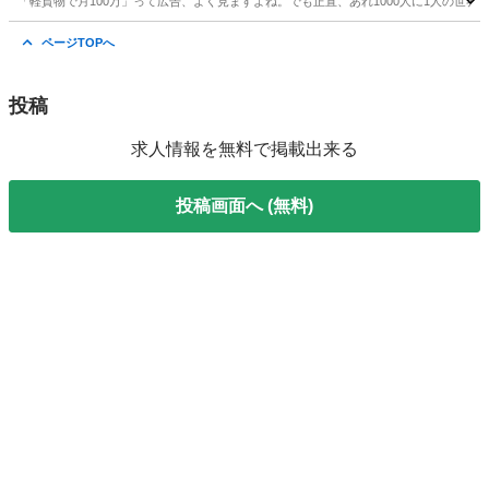
「軽貨物で月100万」って広告、よく見ますよね。でも正直、あれ1000人に1人の世界で
東京
板橋区
東武練馬駅
ドライバー
80万
ページTOPへ
投稿
求人情報を無料で掲載出来る
投稿画面へ (無料)