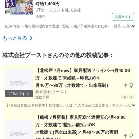
搬入するお仕事！【履歴書不要☆オンライン面接
時給1,400円
UTエージェント株式会社
OK】【入社キャンペーン実施中！】
成田市
提携サイト
[仕事内容] ＜飛行機の機内食の運搬・配送＞ 紹介予定派遣のお仕事♪ 最長6ヵ月の
千葉
成田市
ドライバー
もっと見る
株式会社ブースト
さんのその他の投稿記事：
【北松戸 7月new】家具配送ドライバー/月40-90
万・才数建て/未経験→即戦力OK
月40万〜90万（才数建て・出来高制）
株式会社ブースト
アルバイト
北松戸駅
7月16日
【7月新規募集/応募急募中】軽貨物といえば「1人で必死に走る歩合」のイメージかもしれ
千葉
松戸市
北松戸駅
ドライバー
出来高制
【船橋 7月新着】家具配送で運搬安心/月40-90
万・才数建て/週払い前払いOK
才数建て(完全出来高)／月40〜90万の実例