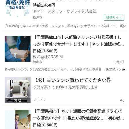
調完備で快適
時給1,450円
ヤマト・スタッフ・サプライ株式会社
松戸市
提携サイト
[仕事内容] リネンの生産・管理・レンタル・配送を行う 大手グループ会社にて、 運行
千葉
松戸市
ドライバー
【千葉県館山市】未経験チャレンジ熱烈応援！し
っかり研修でサポートします！│ネット通販の軽商
品配達ドライバー募集中！
日給17,500円
株式会社GRASIM
館山市
8月7日
枠が空いたので、3名の緊急募集になります。 ✅お任せする仕事内容 ・格安軽バンを使
千葉
館山市
ドライバー
荷物
【求】古いミシン買わせてください🖐️
状態が悪くてもOK！最大限買取します
プリフラ
Ad
【千葉県柏市】ネット通販の軽貨物配達ドライバ
ーを募集中です！│重たい荷物ほぼなし！初心者ス
タートもOK！
日給18,500円