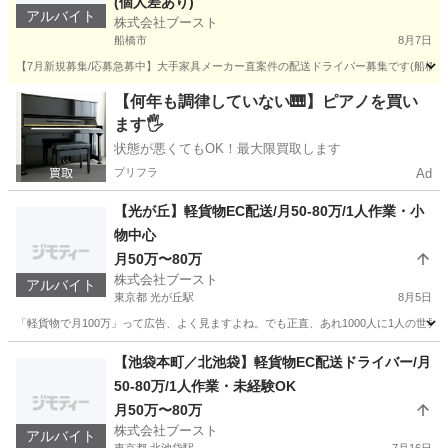
(個人差あり)
アルバイト
株式会社ブースト
船橋市
8月7日
【7月新規募集/応募急募中】大手家具メーカー直案件の配送ドライバー募集です(船橋市
千葉
船橋市
ドライバー
貨物
【何年も調律していない🎹】ピアノを買い
ます🖐️
状態が悪くてもOK！最大限買取します
プリフラ
Ad
【光が丘】軽貨物EC配送/月50-80万/1人作業・小
物中心
月50万〜80万
株式会社ブースト
アルバイト
東京都 光が丘駅
8月5日
「軽貨物で月100万」って広告、よく見ますよね。でも正直、あれ1000人に1人の世界で
東京
練馬区
光が丘駅
ドライバー
80万
【池袋本町／北池袋】軽貨物EC配送ドライバー/月
50-80万/1人作業・未経験OK
月50万〜80万
株式会社ブースト
アルバイト