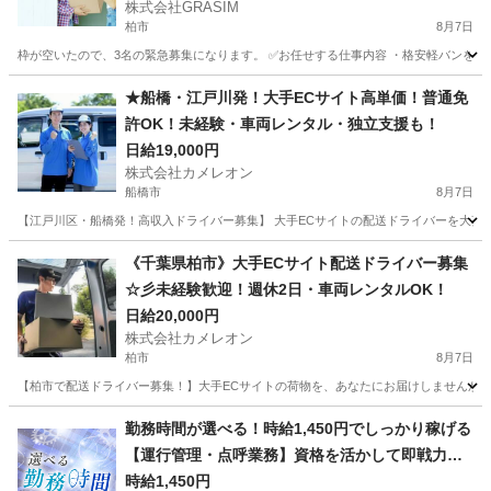
株式会社GRASIM
柏市
8月7日
枠が空いたので、3名の緊急募集になります。 ✅お任せする仕事内容 ・格安軽バンを使
千葉
柏市
ドライバー
荷物
★船橋・江戸川発！大手ECサイト高単価！普通免
許OK！未経験・車両レンタル・独立支援も！
日給19,000円
株式会社カメレオン
船橋市
8月7日
【江戸川区・船橋発！高収入ドライバー募集】 大手ECサイトの配送ドライバーを大募集！
千葉
船橋市
ドライバー
積み込み
《千葉県柏市》大手ECサイト配送ドライバー募集
☆彡未経験歓迎！週休2日・車両レンタルOK！
日給20,000円
株式会社カメレオン
柏市
8月7日
【柏市で配送ドライバー募集！】大手ECサイトの荷物を、あなたにお届けしませんか？
千葉
柏市
ドライバー
積み込み
勤務時間が選べる！時給1,450円でしっかり稼げる
【運行管理・点呼業務】資格を活かして即戦力に
なれる
時給1,450円