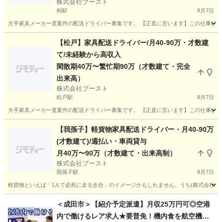
株式会社ブースト
柏駅
8月7日
大手家具メーカー直案件の配送ドライバー募集です。 【正直に言います】この仕事は「軽貨
千葉
柏市
柏駅
ドライバー
貨物
【松戸】家具配送ドライバー/月40-90万・才数建
て/未経験から高収入
閑散期40万〜繁忙期90万（才数建て・完全
出来高）
株式会社ブースト
松戸駅
8月7日
大手家具メーカー直案件の配送ドライバー募集です。 【正直に言います】この仕事は「軽貨
千葉
松戸市
松戸駅
ドライバー
貨物
【我孫子】軽貨物家具配送ドライバー・月40-90万
(才数建て)/週払い・車両貸与
月40万〜90万（才数建て・出来高制）
株式会社ブースト
我孫子駅
8月7日
軽貨物といえば「1人で必死に走る歩合」のイメージかもしれません。うち(株式会社ブース
千葉
我孫子市
我孫子駅
ドライバー
貨物
＜成田市＞【紹介予定派遣】月収25万円可◎空港
内で働けるレア求人★要普免！機内食を航空機へ