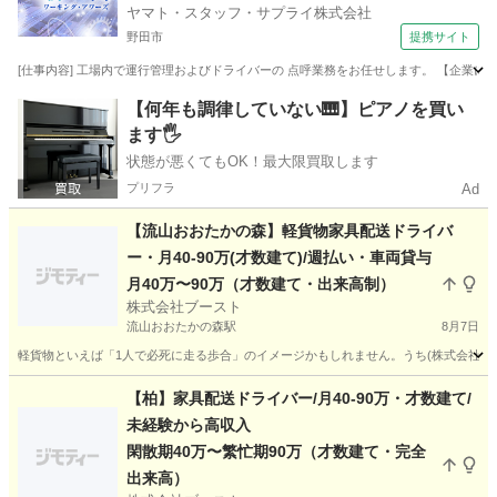
ヤマト・スタッフ・サプライ株式会社
野田市
提携サイト
[仕事内容] 工場内で運行管理およびドライバーの 点呼業務をお任せします。 【企業につ
千葉
野田市
ドライバー
【何年も調律していない🎹】ピアノを買い
ます🖐️
状態が悪くてもOK！最大限買取します
プリフラ
Ad
【流山おおたかの森】軽貨物家具配送ドライバ
ー・月40-90万(才数建て)/週払い・車両貸与
月40万〜90万（才数建て・出来高制）
株式会社ブースト
流山おおたかの森駅
8月7日
軽貨物といえば「1人で必死に走る歩合」のイメージかもしれません。うち(株式会社ブー
千葉
流山市
流山おおたかの森駅
ドライバー
貨物
【柏】家具配送ドライバー/月40-90万・才数建て/
未経験から高収入
閑散期40万〜繁忙期90万（才数建て・完全
出来高）