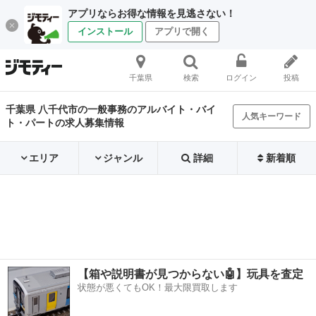
アプリならお得な情報を見逃さない！
インストール
アプリで開く
千葉県
検索
ログイン
投稿
千葉県 八千代市の一般事務のアルバイト・バイ
人気キーワード
ト・パートの求人募集情報
エリア
ジャンル
詳細
新着順
【箱や説明書が見つからない🤖】玩具を査定
状態が悪くてもOK！最大限買取します