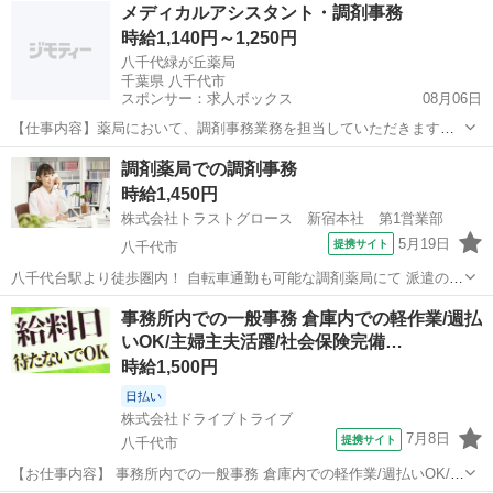
千葉
八千代市
京成大和田駅
一般事務
メディカルアシスタント・調剤事務
*****************************...
時給1,140円～1,250円
八千代緑が丘薬局
千葉県 八千代市
スポンサー：求人ボックス
08月06日
【仕事内容】薬局において、調剤事務業務を担当していただきます。
主な業務は、施設やご自宅へお届けするお薬の準備・管理、およびそ
アルバイト・パート
調剤薬局での調剤事務
れに付随する書類作成(管理表・請求書等)などです。 <具体的な業務内
時給1,450円
容> ・施設配薬の準備(お薬の整理、...
株式会社トラストグロース 新宿本社 第1営業部
5月19日
提携サイト
八千代市
八千代台駅より徒歩圏内！ 自転車通勤も可能な調剤薬局にて 派遣の調
剤事務さん募集♪*。 処方せんの受付、 入力業務などをお願いします。
千葉
八千代市
一般事務
事務所内での一般事務 倉庫内での軽作業/週払
1日の処方箋枚数は25～35枚です。 メインの処方箋応需は眼科、 小児
いOK/主婦主夫活躍/社会保険完備…
科、内科など♪ ...
時給1,500円
日払い
株式会社ドライブトライブ
7月8日
提携サイト
八千代市
【お仕事内容】 事務所内での一般事務 倉庫内での軽作業/週払いOK/主