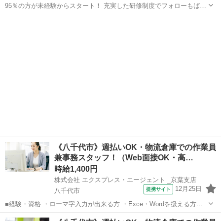
95％の方が未経験からスタート！ 充実した研修制度でフォローもばっ
ちり◎ ／ 【働く全スタッフさんに聞いてみた】 ・ジュエルカフ
千葉
八千代市
一般事務
ェに決めた理由 ＼ ▼ジュエルカフェに決めた理由TOP5 ‾‾‾‾‾‾‾‾‾‾‾‾‾‾...
《八千代市》週払いOK・物流倉庫での作業員
兼事務スタッフ！（Web面接OK・高…
時給1,400円
株式会社 エクスプレス・エージェント _京葉支店
12月25日
提携サイト
八千代市
■経験・資格 ・ローマ字入力が出来る方 ・Exce・Wordを扱える方
—————————————— ☆長期就業可能な方 ☆50代、ミドルも
千葉
八千代市
一般事務