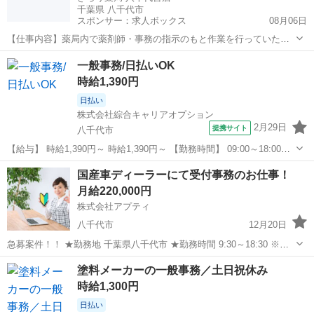
千葉県 八千代市
スポンサー：求人ボックス
08月06日
【仕事内容】薬局内で薬剤師・事務の指示のもと作業を行っていただ
きますが、未経験でも安心してできる業務です コツコツ作業やルーテ
アルバイト・パート
一般事務/日払いOK
ィン業務がお好きな方にぴったりのお仕事です! <雇い入れ直後> 〇専
時給1,390円
用BOXを使用した軽作業 …所定の箇...
日払い
株式会社綜合キャリアオプション
2月29日
提携サイト
八千代市
【給与】 時給1,390円～ 時給1,390円～ 【勤務時間】 09:00～18:00
【休日】 土日祝(会社カレンダー) 【お仕事内容】 【未経験から安心ス
千葉
八千代市
一般事務
国産車ディーラーにて受付事務のお仕事！
タート♪】土日祝休み！ちょこっと残業あり♪わっとワード活用！...
月給220,000円
株式会社アプティ
八千代市
12月20日
急募案件！！ ★勤務地 千葉県八千代市 ★勤務時間 9:30～18:30 ※休
憩１時間 ★給与 月収22万円～ ※スキルや経験により変動あり ★雇用
千葉
八千代市
一般事務
ディーラー
塗料メーカーの一般事務／土日祝休み
形態 派遣（正社員登用の可能性あり）...
時給1,300円
日払い