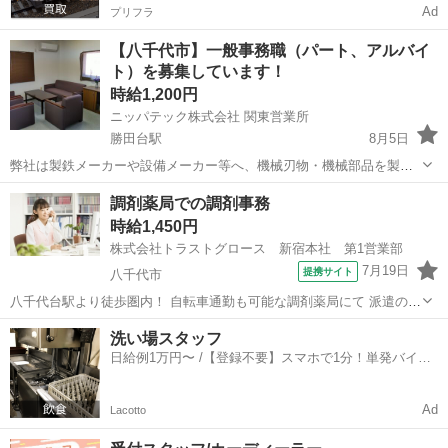
Ad
プリフラ
【八千代市】一般事務職（パート、アルバイ
ト）を募集しています！
時給1,200円
ニッパテック株式会社 関東営業所
勝田台駅
8月5日
弊社は製鉄メーカーや設備メーカー等へ、機械刃物・機械部品を製造
し販売しているメーカーです！ この度、関東営業所が東日本営業部に
千葉
八千代市
勝田台駅
一般事務
パート
調剤薬局での調剤事務
なることに伴い、事務職（パート、アルバイト）を募集いたします。
時給1,450円
仕事内容は、パソコンを使用した...
株式会社トラストグロース 新宿本社 第1営業部
7月19日
提携サイト
八千代市
八千代台駅より徒歩圏内！ 自転車通勤も可能な調剤薬局にて 派遣の調
剤事務さん募集♪*。 処方せんの受付、 入力業務などをお願いします。
千葉
八千代市
一般事務
洗い場スタッフ
1日の処方箋枚数は25～35枚です。 メインの処方箋応需は眼科、 小児
日給例1万円〜 /【登録不要】スマホで1分！単発バイト
科、内科など♪ ...
一括検索✨
Ad
Lacotto