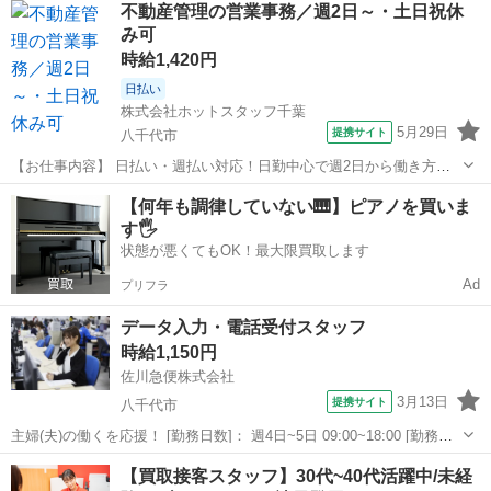
不動産管理の営業事務／週2日～・土日祝休
大門(東京都)駅／芝公園駅 [職種名]：事務スタッフ（在...
み可
時給1,420円
日払い
株式会社ホットスタッフ千葉
5月29日
提携サイト
八千代市
【お仕事内容】 日払い・週払い対応！日勤中心で週2日から働き方を
選べる勤務形態です ***************************** ★ホットスタッフ千
千葉
八千代市
一般事務
【何年も調律していない🎹】ピアノを買いま
葉のご紹介★ **********************...
す🖐️
状態が悪くてもOK！最大限買取します
Ad
プリフラ
データ入力・電話受付スタッフ
時給1,150円
佐川急便株式会社
3月13日
提携サイト
八千代市
主婦(夫)の働くを応援！ [勤務日数]： 週4日~5日 09:00~18:00 [勤務
地・最寄駅]： 千葉県八千代市大和田新田６９９-１ 佐川急便株式会
千葉
八千代市
一般事務
【買取接客スタッフ】30代~40代活躍中/未経
社 八千代営業所 八千代中央駅自動車7分 [職種名]：カスタマー...