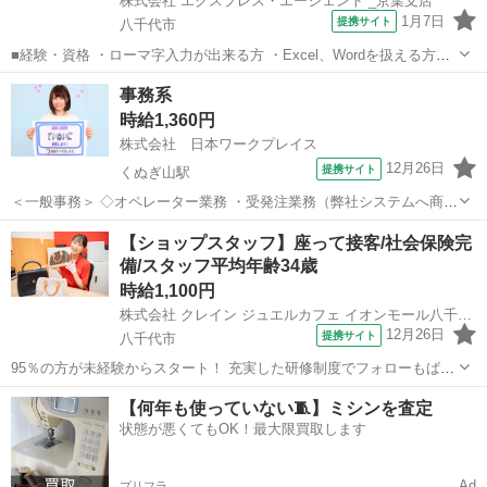
株式会社 エクスプレス・エージェント _京葉支店
1月7日
提携サイト
八千代市
■経験・資格 ・ローマ字入力が出来る方 ・Excel、Wordを扱える方
—————————————— ☆長期就業可能な方 ☆50代、ミドルも
千葉
八千代市
一般事務
事務系
活躍中！ ■こちらのお仕事は…？ ＼当日Web面接OK！／ 自宅からリ
時給1,360円
ラックス...
株式会社 日本ワークプレイス
12月26日
提携サイト
くぬぎ山駅
＜一般事務＞ ◇オペレーター業務 ・受発注業務（弊社システムへ商品
品番入力等）※詳細は職場見学時にご確認ください。 ・電話応対 ・
千葉
八千代市
くぬぎ山駅
一般事務
【ショップスタッフ】座って接客/社会保険完
伝票処理・仕分け ・セキュリティ品（鍵など）発注、キーカット等そ
備/スタッフ平均年齢34歳
の他 付随業務 このお仕事...
時給1,100円
株式会社 クレイン ジュエルカフェ イオンモール八千代緑が丘店
12月26日
提携サイト
八千代市
95％の方が未経験からスタート！ 充実した研修制度でフォローもばっ
ちり◎ ／ 【働く全スタッフさんに聞いてみた】 ・ジュエルカフ
千葉
八千代市
一般事務
【何年も使っていない🧵】ミシンを査定
ェに決めた理由 ＼ ▼ジュエルカフェに決めた理由TOP5 ‾‾‾‾‾‾‾‾‾‾‾‾‾‾...
状態が悪くてもOK！最大限買取します
Ad
プリフラ