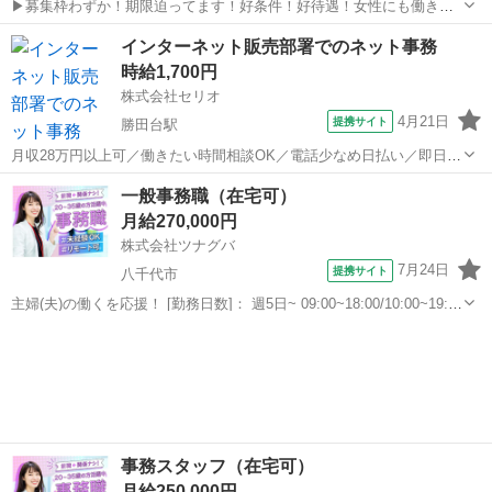
▶募集枠わずか！期限迫ってます！好条件！好待遇！女性にも働きや
すいなかなかでてこない限定募集です！気になる方はぜひ一度お問い
千葉
八千代市
一般事務
都内
インターネット販売部署でのネット事務
合わせください！ ▶大手企業での事務のお仕事に興味のある方を募集
時給1,700円
しております。仕事の内容は簡単...
株式会社セリオ
4月21日
提携サイト
勝田台駅
月収28万円以上可／働きたい時間相談OK／電話少なめ日払い／即日勤
務／手厚いサポートで未経験から働けるお仕事 ≪急募のため、積極採
千葉
八千代市
勝田台駅
一般事務
一般事務職（在宅可）
用中！≫ ・即日～長期/3ヶ月以上 ※急募ですが、6月～、7月～、8月
月給270,000円
～など入社日相談OK...
株式会社ツナグバ
7月24日
提携サイト
八千代市
主婦(夫)の働くを応援！ [勤務日数]： 週5日~ 09:00~18:00/10:00~19:00
月/火/水/木/金 [勤務地・最寄駅]： 千葉県八千代市 株式会社ツナグバ
千葉
八千代市
一般事務
西船橋駅／柏駅／船橋駅 [職種名]：一般事...
事務スタッフ（在宅可）
月給250,000円