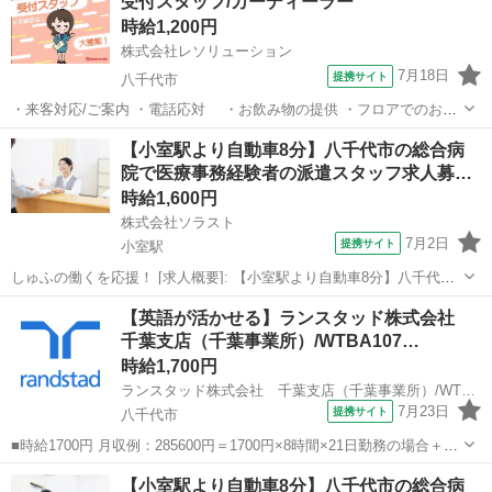
受付スタッフ/カーディーラー
時給1,200円
株式会社レソリューション
7月18日
提携サイト
八千代市
・来客対応/ご案内 ・電話応対 ・お飲み物の提供 ・フロアでのお客
様対応 ・お子様のお相手(商談時) ・電話対応 ・カタログの補充、店内
千葉
八千代市
一般事務
【小室駅より自動車8分】八千代市の総合病
清掃 ・その他事務作業 女性スタッフ活躍中！ 未経験の方でも安心し
院で医療事務経験者の派遣スタッフ求人募…
てお仕事を始めるこ...
時給1,600円
株式会社ソラスト
7月2日
提携サイト
小室駅
しゅふの働くを応援！ [求人概要]: 【小室駅より自動車8分】八千代市
の総合病院で医療事務経験者の派遣スタッフ求人募集！ [職種名]: 病院
千葉
八千代市
小室駅
一般事務
【英語が活かせる】ランスタッド株式会社
事務・受付（医療事務） [勤務地・最寄駅]: 千葉県八千代市 小室駅よ
千葉支店（千葉事業所）/WTBA107…
り自動車...
時給1,700円
ランスタッド株式会社 千葉支店（千葉事業所）/WTBA107564
7月23日
提携サイト
八千代市
■時給1700円 月収例：285600円＝1700円×8時間×21日勤務の場合＋残
業代、交通費別途支給 ※交通費実費支給／当社規定あり。 ■千葉県八
千葉
八千代市
一般事務
【小室駅より自動車8分】八千代市の総合病
千代市吉橋 八千代緑が丘から10分 ※自転車、バイク通勤もOK！ ■