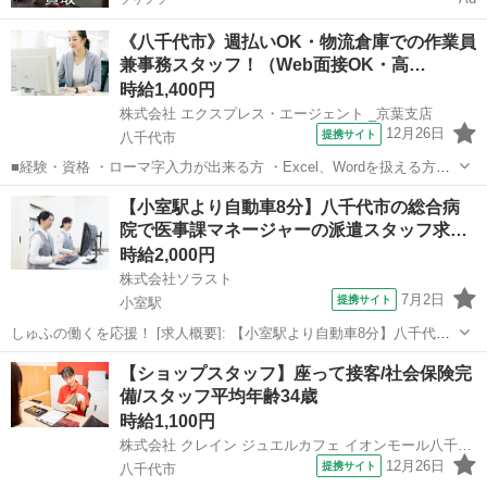
《八千代市》週払いOK・物流倉庫での作業員
兼事務スタッフ！（Web面接OK・高…
時給1,400円
株式会社 エクスプレス・エージェント _京葉支店
12月26日
提携サイト
八千代市
■経験・資格 ・ローマ字入力が出来る方 ・Excel、Wordを扱える方
—————————————— ☆長期就業可能な方 ☆50代、ミドルも
千葉
八千代市
一般事務
【小室駅より自動車8分】八千代市の総合病
活躍中！ ■こちらのお仕事は…？ ＼当日Web面接OK！／ 自宅からリ
院で医事課マネージャーの派遣スタッフ求…
ラックス...
時給2,000円
株式会社ソラスト
7月2日
提携サイト
小室駅
しゅふの働くを応援！ [求人概要]: 【小室駅より自動車8分】八千代市
の総合病院で医事課マネージャーの派遣スタッフ求人募集！ [職種名]:
千葉
八千代市
小室駅
一般事務
【ショップスタッフ】座って接客/社会保険完
病院事務・受付（医療事務） [勤務地・最寄駅]: 千葉県八千代市 小室
備/スタッフ平均年齢34歳
駅より自...
時給1,100円
株式会社 クレイン ジュエルカフェ イオンモール八千代緑が丘店
12月26日
提携サイト
八千代市