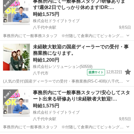
事務所内にて一般事務スタッフ!研修ありま
作業(冷蔵＆冷凍倉庫内での簡単なピッキング作業) 残業有無：ほぼな
す!週休2日でしっかり休めます!DR:…
し 作業比率：事務(...
時給1,575円
株式会社ドライブトライブ
八千代中央駅
9月5日
事務所内にて一般事務スタッフ ※付随して倉庫内にてピッキング作
業あります 仕事内容：事務(電話対応・入力・書類作成) 軽
千葉
八千代市
八千代中央駅
一般事務
スタッフ
未経験大歓迎の国産ディーラーでの受付・事
作業(冷蔵＆冷凍倉庫内での簡単なピッキング作業) 残業有無：ほぼな
務業務になります。
し 作業比率：事務(...
時給1,200円
株式会社レソリューション(50559)
12月22日
提携サイト
八千代市
(人気の受付)国産ディーラーでの受付・事務業務(RS-C-408)/八千代市
時給:1,200円～1,500円 月収例:20万円以上 (時給1,200円 7時間30分勤
千葉
八千代市
一般事務
事務所内にて一般事務スタッフ!安心してスタ
務 21日勤務 残業代10hの場合) 9:30～...
ート出来る研修あり!未経験者大歓迎!…
時給1,575円
株式会社ドライブトライブ
八千代中央駅
9月5日
事務所内にて一般事務スタッフ ※付随して倉庫内にてピッキング作
業あります 仕事内容：事務(電話対応・入力・書類作成) 軽