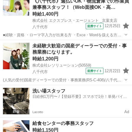
《八千代市》週払いOK・物流倉庫での作業員
活躍中！ ■こちらのお仕事は…？ ＼当日Web面接OK！／ 自宅からリ
兼事務スタッフ！（Web面接OK・高…
ラックスし...
時給1,400円
株式会社 エクスプレス・エージェント _京葉支店
12月25日
提携サイト
八千代市
■経験・資格 ・ローマ字入力が出来る方 ・Exce・Wordを扱える方
—————————————— ☆長期就業可能な方 ☆50代、ミドルも
千葉
八千代市
一般事務
未経験大歓迎の国産ディーラーでの受付・事
活躍中！ ■こちらのお仕事は…？ ＼当日Web面接OK！／ 自宅からリ
務業務になります。
ラックスし...
時給1,200円
株式会社レソリューション(50559)
12月22日
提携サイト
八千代市
(人気の受付)国産ディーラーでの受付・事務業務(RS-C-408)/八千代市
時給:1,200円～1,500円 月収例:20万円以上 (時給1,200円 7時間30分勤
千葉
八千代市
一般事務
洗い場スタッフ
務 21日勤務 残業代10hの場合) 9:30～...
日給例1万円〜 /【登録不要】スマホで1分！単発バイト
一括検索✨
Ad
Lacotto
給食センターの事務スタッフ
時給1,150円