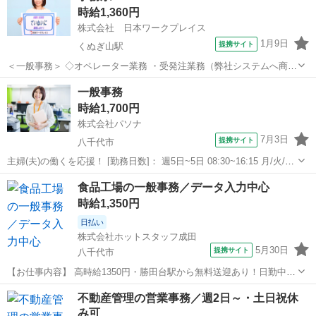
時給1,360円
の軽作業 作業割...
株式会社 日本ワークプレイス
1月9日
提携サイト
くぬぎ山駅
＜一般事務＞ ◇オペレーター業務 ・受発注業務（弊社システムへ商品
品番入力等）※詳細は職場見学時にご確認ください。 ・電話応対 ・
千葉
八千代市
くぬぎ山駅
一般事務
一般事務
伝票処理・仕分け ・セキュリティ品（鍵など）発注、キーカット等そ
時給1,700円
の他 付随業務 このお仕事...
株式会社パソナ
7月3日
提携サイト
八千代市
主婦(夫)の働くを応援！ [勤務日数]： 週5日~5日 08:30~16:15 月/火/水/
木/金 [勤務地・最寄駅]： 千葉県八千代市 【派遣元】株式会社パソ
千葉
八千代市
一般事務
食品工場の一般事務／データ入力中心
ナ パソナ・幕張 八千代緑が丘駅徒歩13分 [職種名]：一...
時給1,350円
日払い
株式会社ホットスタッフ成田
5月30日
提携サイト
八千代市
【お仕事内容】 高時給1350円・勝田台駅から無料送迎あり！日勤中心
で安定勤務可能 【登録・応募はカンタン！】 最短翌日就業可能！すぐ
千葉
八千代市
一般事務
不動産管理の営業事務／週2日～・土日祝休
に働きたい方におすすめです！ ▼お仕事開始までの流れ 【STEP1】
み可
WEBまたは電話で...