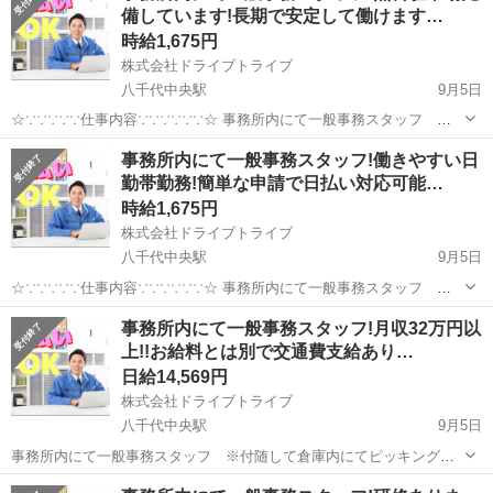
備しています!長期で安定して働けます…
の他 付随業務 このお仕事...
時給1,675円
株式会社ドライブトライブ
八千代中央駅
9月5日
☆∵∵∵∵∵仕事内容∵∵∵∵∵∵☆ 事務所内にて一般事務スタッフ ※
付随して倉庫内にてピッキング作業あります 仕事内容：事務(電話対
千葉
八千代市
八千代中央駅
一般事務
スタッフ
事務所内にて一般事務スタッフ!働きやすい日
応・入力・書類作成) 軽作業(冷蔵＆冷凍倉庫内での簡単な
勤帯勤務!簡単な申請で日払い対応可能…
ピッキング作業)...
時給1,675円
株式会社ドライブトライブ
八千代中央駅
9月5日
☆∵∵∵∵∵仕事内容∵∵∵∵∵∵☆ 事務所内にて一般事務スタッフ ※
付随して倉庫内にてピッキング作業あります 仕事内容：事務(電話対
千葉
八千代市
八千代中央駅
一般事務
スタッフ
事務所内にて一般事務スタッフ!月収32万円以
応・入力・書類作成) 軽作業(冷蔵＆冷凍倉庫内での簡単な
上!!お給料とは別で交通費支給あり…
ピッキング作業)...
日給14,569円
株式会社ドライブトライブ
八千代中央駅
9月5日
事務所内にて一般事務スタッフ ※付随して倉庫内にてピッキング作
業あります 仕事内容：事務(電話対応・入力・書類作成) 軽
千葉
八千代市
八千代中央駅
一般事務
給料