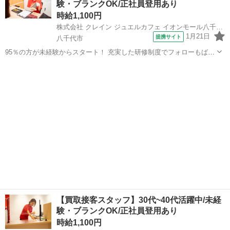
験・ブランクOK/正社員登用あり
時給1,100円
株式会社 クレイン ジュエルカフェ イオンモール八千代緑が丘店
1月21日
提携サイト
八千代市
95％の方が未経験からスタート！ 充実した研修制度でフォローもばっ
ちり◎ ／ 【働く全スタッフさんに聞いてみた】 ・ジュエルカフ
千葉
八千代市
一般事務
ェに決めた理由 ＼ ▼ジュエルカフェに決めた理由TOP5 ‾‾‾‾‾‾‾‾‾‾‾‾‾‾...
【買取接客スタッフ】30代~40代活躍中/未経
験・ブランクOK/正社員登用あり
時給1,100円