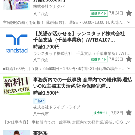
株式会社ツナグバ
7月24日
提携サイト
八千代市
主婦(夫)の働くを応援！ [勤務日数]： 週5日~ 09:00~18:00 月/火/水/木/
金 [勤務地・最寄駅]： 千葉県八千代市 株式会社ツナグバ 浜松町駅／
千葉
八千代市
一般事務
【英語が活かせる】ランスタッド株式会社
大門(東京都)駅／芝公園駅 [職種名]：事務スタッフ（在...
千葉支店（千葉事業所）/WTBA107…
時給1,700円
ランスタッド株式会社 千葉支店（千葉事業所）/WTBA107564
7月23日
提携サイト
八千代市
■時給1700円 月収例：285600円＝1700円×8時間×21日勤務の場合＋残
業代、交通費別途支給 ※交通費実費支給／当社規定あり。 ■千葉県八
千葉
八千代市
一般事務
事務所内での一般事務 倉庫内での軽作業/週払
千代市吉橋 八千代緑が丘から10分 ※自転車、バイク通勤もOK！ ■
いOK/主婦主夫活躍/社会保険完備…
派遣社員...
時給1,500円
日払い
株式会社ドライブトライブ
7月8日
提携サイト
八千代市
【お仕事内容】 事務所内での一般事務 倉庫内での軽作業/週払いOK/主
婦主夫活躍/社会保険完備/八千代市 週休2日あり！人気の日勤帯！日払
千葉
八千代市
一般事務
事務系
い出来る！ 勤務地： 千葉県八千代市 事務所内での一般事務/倉庫内で