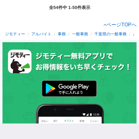
全54件中 1-50件表示
ページTOPへ
ジモティー
アルバイト
事務
一般事務
千葉県の一般事務
八