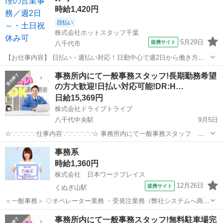
時給1,420円
日払い
株式会社ホットスタッフ千葉
5月29日
提携サイト
八千代市
【お仕事内容】 日払い・週払い対応！日勤中心で週2日から働き方を
選べる勤務形態です ***************************** ★ホットスタッフ千
千葉
八千代市
一般事務
事務所内にて一般事務スタッフ!長期勤務希望
葉のご紹介★ **********************...
の方大歓迎!日払い対応可能!DR:H…
日給15,369円
株式会社ドライブトライブ
八千代中央駅
9月5日
☆∵∵∵∵∵仕事内容∵∵∵∵∵∵☆ 事務所内にて一般事務スタッフ ※
付随して倉庫内にてピッキング作業あります 仕事内容：事務(電話対
千葉
八千代市
八千代中央駅
一般事務
スタッフ
事務系
応・入力・書類作成) 軽作業(冷蔵＆冷凍倉庫内での簡単な
時給1,360円
ピッキング作業)...
株式会社 日本ワークプレイス
12月26日
提携サイト
くぬぎ山駅
＜一般事務＞ ◇オペレーター業務 ・受発注業務（弊社システムへ商品
品番入力等）※詳細は職場見学時にご確認ください。 ・電話応対 ・
千葉
八千代市
くぬぎ山駅
一般事務
事務所内にて一般事務スタッフ!無料駐車場完
伝票処理・仕分け ・セキュリティ品（鍵など）発注、キーカット等そ