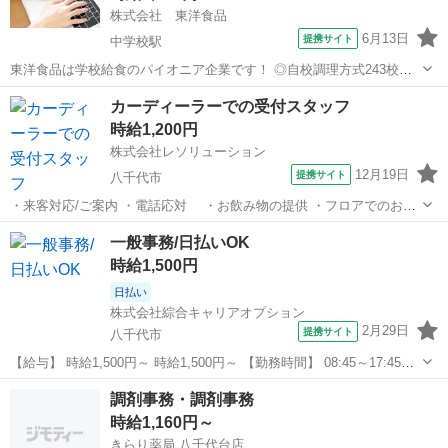
株式会社 東洋食品
6月13日
提携サイト
中学校駅
東洋食品は学校給食のパイオニア企業です！ ◎自校調理方式243校以
上/ ◎センター方式321箇所以上 ★1日あたり150万食以上の学校給食
千葉
八千代市
中学校駅
一般事務
カーディーラーでの受付スタッフ
を、 北海道～九州、全国の子どもたちに 毎日提供し続けています。
時給1,200円
新卒・中途・若者...
株式会社レソリューション
12月19日
提携サイト
八千代市
・来客対応/ご案内 ・電話応対 ・お飲み物の提供 ・フロアでのお客
様対応 ・お子様のお相手(商談時) ・電話対応 ・カタログの補充、店内
千葉
八千代市
一般事務
一般事務/日払いOK
清掃 ・その他事務作業 女性スタッフ活躍中！ 未経験の方でも安心し
時給1,500円
てお仕事を始めるこ...
日払い
株式会社綜合キャリアオプション
2月29日
提携サイト
八千代市
【給与】 時給1,500円～ 時給1,500円～ 【勤務時間】 08:45～17:45
【休日】 土日祝(会社カレンダー) 【お仕事内容】 【社員希望・紹介予
千葉
八千代市
一般事務
調剤事務・調剤事務
定！】経験活かしてステップUP！！女性も多数カツヤク中♪★他...
時給1,160円～
きらり薬局 八千代台店