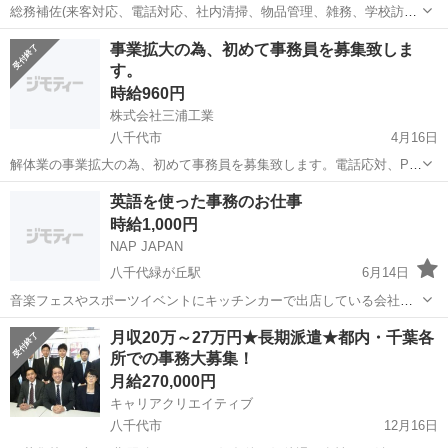
総務補佐(来客対応、電話対応、社内清掃、物品管理、雑務、学校訪
問、PC入力等) 営業補佐(広告作成、注文、郵送、内覧会案内、ホーム
千葉
八千代市
八千代緑が丘駅
一般事務
書類作成
事業拡大の為、初めて事務員を募集致しま
ページの更新、図面間取りの作成、お祝い注文、企画営業サポート等)
す。
現場監督補佐(書類作成と...
時給960円
株式会社三浦工業
八千代市
4月16日
解体業の事業拡大の為、初めて事務員を募集致します。電話応対、PC
入力、資料作成、マニフェスト作成等、経験者は大歓迎ですが、未経
千葉
八千代市
一般事務
事務員
英語を使った事務のお仕事
験者でも大丈夫です。ご興味がございましたら、ご連絡お願い致しま
時給1,000円
す。
NAP JAPAN
八千代緑が丘駅
6月14日
音楽フェスやスポーツイベントにキッチンカーで出店している会社で
す。 主な仕事は、書類の作成、領収書の管理、スケジュール調整な
千葉
八千代市
八千代緑が丘駅
一般事務
キッチンカー
月収20万～27万円★長期派遣★都内・千葉各
ど。簡単な英語を使う作業もあります。 勤務日数や時間などは相談可
所での事務大募集！
能です。
月給270,000円
キャリアクリエイティブ
八千代市
12月16日