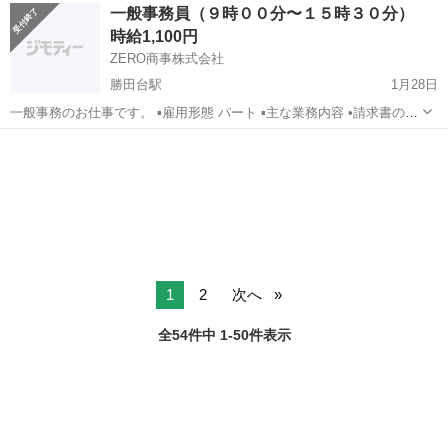
千葉
八千代市
八千代中央駅
一般事務
スタッフ
一般事務員（９時００分〜１５時３０分）
作業(冷蔵＆冷凍倉庫内での簡単なピッキング作業) 残業有無：ほぼな
時給1,100円
し 作業比率：事務(...
ZERO商事株式会社
勝田台駅
1月28日
一般事務のお仕事です。 ▪️雇用形態 パート ▪️主な業務内容 •請求書の作
成や領収書の整理等 •クライアントへの請求対応 •書類作成 •データ入
千葉
八千代市
勝田台駅
一般事務
時給
力 •消耗品、備品の管理•発注 ▪️求める人材 基本的なPCスキル Wo...
1
2
次へ
全54件中 1-50件表示