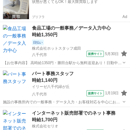
状態が悪くてもOK！最大限買取します
します！ ■■ 資...
Ad
プリフラ
食品工場の一般事務／データ入力中心
時給1,350円
日払い
株式会社ホットスタッフ成田
5月30日
提携サイト
八千代市
【お仕事内容】 高時給1350円・勝田台駅から無料送迎あり！日勤中心
で安定勤務可能 【登録・応募はカンタン！】 最短翌日就業可能！すぐ
千葉
八千代市
一般事務
パート事務スタッフ
に働きたい方におすすめです！ ▼お仕事開始までの流れ 【STEP1】
時給1,140円
WEBまたは電話で...
イリーゼ八千代緑が丘
1月19日
提携サイト
八千代市
施設の事務所内での一般事務・データ入力・お客様対応を中心にお願
いします。 ・電話対応 ・パソコンでの簡単なデータ入力や、書類のフ
千葉
八千代市
一般事務
インターネット販売部署でのネット事務
ァイリング作業 ・発送・備品の発注対応 ・来客対応 ・設物品等の買
時給1,700円
い出し など 事務の経験や...
株式会社セリオ