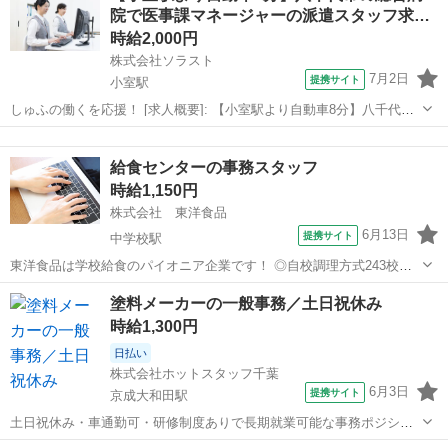
院で医事課マネージャーの派遣スタッフ求…
派遣社員...
時給2,000円
株式会社ソラスト
7月2日
提携サイト
小室駅
しゅふの働くを応援！ [求人概要]: 【小室駅より自動車8分】八千代市
の総合病院で医事課マネージャーの派遣スタッフ求人募集！ [職種名]:
千葉
八千代市
小室駅
一般事務
病院事務・受付（医療事務） [勤務地・最寄駅]: 千葉県八千代市 小室
給食センターの事務スタッフ
駅より自...
時給1,150円
株式会社 東洋食品
6月13日
提携サイト
中学校駅
東洋食品は学校給食のパイオニア企業です！ ◎自校調理方式243校以
上/ ◎センター方式321箇所以上 ★1日あたり150万食以上の学校給食
千葉
八千代市
中学校駅
一般事務
塗料メーカーの一般事務／土日祝休み
を、 北海道～九州、全国の子どもたちに 毎日提供し続けています。
時給1,300円
新卒・中途・若者...
日払い
株式会社ホットスタッフ千葉
6月3日
提携サイト
京成大和田駅
土日祝休み・車通勤可・研修制度ありで長期就業可能な事務ポジショ
ン ***************************** ★ホットスタッフ千葉のご紹介★