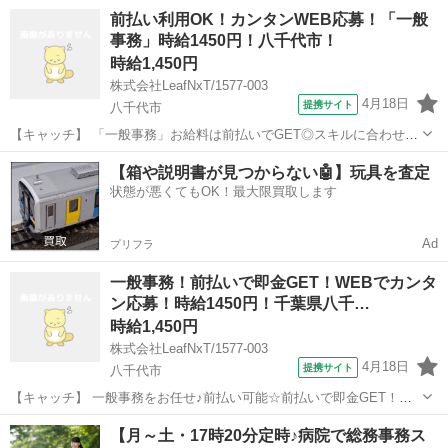
婦主夫活躍/社会保険完備/八千代市 週休2日あり！人気の日勤帯！日払
千葉
八千代市
一般事務
前払い利用OK！カンタンWEB応募！「一般
い出来る！ 勤務地： 千葉県八千代市 事務所内での一般事務/倉庫内で
事務」時給1450円！八千代市！
の軽作業 作業割...
時給1,450円
株式会社LeafNxT/1577-003
4月18日
提携サイト
八千代市
【キャッチ】 「一般事務」お給料は前払いでGET◎スキルに合わせて
働ける♪Webでらくらく応募！手厚い好待遇◎ 【コメント】 ＼未経験
千葉
八千代市
一般事務
【箱や説明書が見つからない🤖】玩具を査定
から手に職をつけたい方や経験を活かして稼ぎたいあなたにぴったり
状態が悪くてもOK！最大限買取します
のお仕事が多数★／ 「未...
Ad
プリフラ
一般事務！前払いで即金GET！WEBでカンタ
ン応募！時給1450円！千葉県八千…
時給1,450円
株式会社LeafNxT/1577-003
4月18日
提携サイト
八千代市
【キャッチ】 一般事務をお任せ♪前払い可能☆前払いで即金GET！前
払いあり！WEBでラクラク応募！ 【コメント】 ＼経験を活かしてさ
千葉
八千代市
一般事務
【月～土・17時20分定時♪病院で総務事務ス
らに高時給でお仕事したいなら！／ 「せっかく資格を取ったのに活か