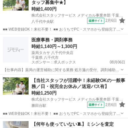
タッフ募集中★】
せてない‥」 「経験を活か...
時給1,400円
株式会社スタッフサービス メディカル事業本部 千葉医療オフィス
2月6日
提携サイト
八千代中央駅
■■ WEB登録OK！来社不要！ ■■ おうちでPC・スマホから登録完了！
電話・メールでお仕事を紹介していくので、来社は不要♪ 業界最大級
千葉
八千代市
八千代中央駅
一般事務
医療事務・調剤事務
のお仕事の中から、 あなたの「叶えたい」を叶えられる職場をご紹介
時給1,140円～1,300円
します！ ■■ 資...
薬局タカサ 八千代中央店
千葉県 八千代市
スポンサー：求人ボックス
08月06日
【仕事内容】薬局の運営補助に関する業務 処方箋の受付、調剤補助、
保険請求に関する業務 ・保険請求等の医療事務業務 ・ピッキング等の
アルバイト・パート
【当社スタッフが活躍中！未経験OKの一般事
調剤補助業務 薬剤師の指示に基づく ・受付等の接客業務 ・PC入力(エ
務／日・祝完全お休み／送迎バス有】
クセル・ワード含む) ・販売お...
時給1,250円
株式会社スタッフサービス メディカル事業本部 千葉医療オフィス
2月6日
提携サイト
勝田台駅
■■ WEB登録OK！来社不要！ ■■ おうちでPC・スマホから登録完了！
電話・メールでお仕事を紹介していくので、来社は不要♪ 業界最大級
千葉
八千代市
勝田台駅
一般事務
【何年も使っていない🧵】ミシンを査定
のお仕事の中から、 あなたの「叶えたい」を叶えられる職場をご紹介