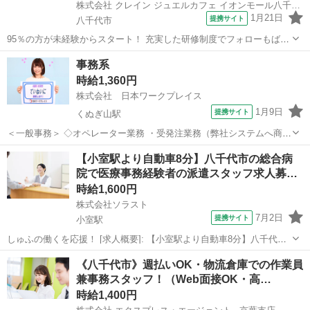
株式会社 クレイン ジュエルカフェ イオンモール八千代緑が丘店
1月21日
提携サイト
八千代市
95％の方が未経験からスタート！ 充実した研修制度でフォローもばっ
ちり◎ ／ 【働く全スタッフさんに聞いてみた】 ・ジュエルカフ
千葉
八千代市
一般事務
事務系
ェに決めた理由 ＼ ▼ジュエルカフェに決めた理由TOP5 ‾‾‾‾‾‾‾‾‾‾‾‾‾‾...
時給1,360円
株式会社 日本ワークプレイス
1月9日
提携サイト
くぬぎ山駅
＜一般事務＞ ◇オペレーター業務 ・受発注業務（弊社システムへ商品
品番入力等）※詳細は職場見学時にご確認ください。 ・電話応対 ・
千葉
八千代市
くぬぎ山駅
一般事務
【小室駅より自動車8分】八千代市の総合病
伝票処理・仕分け ・セキュリティ品（鍵など）発注、キーカット等そ
院で医療事務経験者の派遣スタッフ求人募…
の他 付随業務 このお仕事...
時給1,600円
株式会社ソラスト
7月2日
提携サイト
小室駅
しゅふの働くを応援！ [求人概要]: 【小室駅より自動車8分】八千代市
の総合病院で医療事務経験者の派遣スタッフ求人募集！ [職種名]: 病院
千葉
八千代市
小室駅
一般事務
《八千代市》週払いOK・物流倉庫での作業員
事務・受付（医療事務） [勤務地・最寄駅]: 千葉県八千代市 小室駅よ
兼事務スタッフ！（Web面接OK・高…
り自動車...
時給1,400円