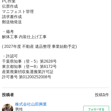
PC作業

伝票作成

マニフェスト管理

請求書作成

郵送物発送

・備考

解体工事 内装仕上げ工事

( 2027年度 不動産 遺品整理 事業始動予定)

・許認可

千葉県知事（登－5）第2628号

東京都知事（登ー8）第6172号

産業廃棄牣収集運搬業許可証

許可番号 第01200252008号
投稿者
投稿
1
件
株式会社山田興業
男性
フォローする