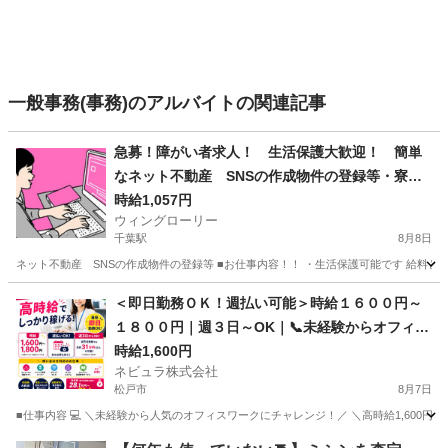
一般事務(事務)のアルバイトの関連記事
急募！障がい者求人！ 生活保護大歓迎！ 簡単
なネット不動産 SNSの作成物件の登録等・寮費0
円・住み込み・食事つき！
時給1,057円
ウィングローリー
千葉駅
8月8日
ネット不動産 SNSの作成物件の登録等 ■お仕事内容！！ ・生活保護可能です 給料とは別
千葉
千葉市
千葉駅
事務
生活保護
＜即日勤務ＯＫ！週払い可能＞時給１６００円～
１８００円｜週３日～OK｜📞未経験からオフィス
ワークへ📞カスタマーサポート｜東京都内勤務
時給1,600円
ネビュラ株式会社
【Ow01】
松戸市
8月7日
■仕事内容 💻 ＼未経験から人気のオフィスワークにチャレンジ！／ ＼高時給1,600円～
千葉
松戸市
事務
カスタマー