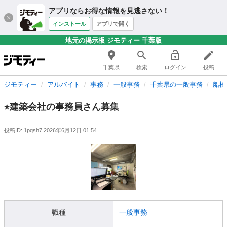
アプリならお得な情報を見逃さない！
インストール
アプリで開く
地元の掲示板 ジモティー 千葉版
千葉県
検索
ログイン
投稿
ジモティー
アルバイト
事務
一般事務
千葉県の一般事務
船橋
⭐︎建築会社の事務員さん募集
投稿ID: 1pqsh7
2026年6月12日 01:54
職種
一般事務