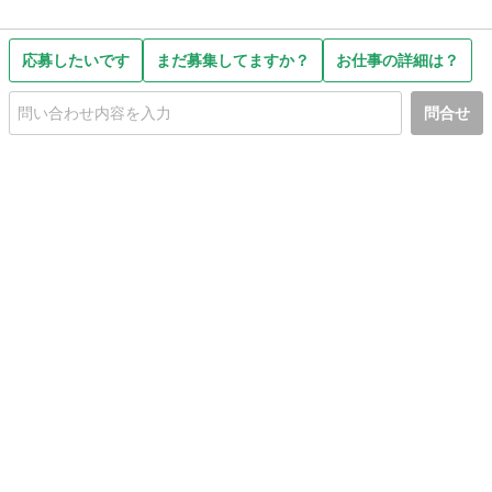
応募したいです
まだ募集してますか？
お仕事の詳細は？
問合せ
初めての方へ
利用規約
プライバシーポリシー
プライバシー・ステートメント
健全化に資する運用方針
お問い合わせ
運営会社
サイトマップ
ご利用ガイド
フリーワードで探す
PC版で表示
都道府県選択
特定商取引法の表示
利用者情報の外部送信について