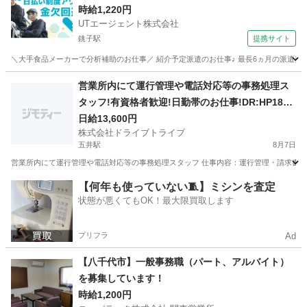
少なめ
時給1,220円
UTエージェント株式会社
銚子駅
提携サイト
＼大手食品メーカーで分析補助のお仕事／ 紹介予定派遣のお仕事♪ 最長6ヵ月の派遣契約終
千葉
銚子市
銚子駅
その他
営業所内にて運行管理や電話対応等の事務処理ス
タッフ!有資格者歓迎!日勤帯のお仕事!DR:HP185-
01Y
日給13,600円
株式会社ドライブトライブ
五井駅
8月7日
営業所内にて運行管理や電話対応等の事務処理スタッフ 仕事内容：運行管理・請求書対応・
千葉
市原市
五井駅
一般事務
運行管理
【何年も使っていない🧵】ミシンを査定
状態が悪くてもOK！最大限買取します
プリフラ
Ad
【八千代市】一般事務職（パート、アルバイト）
を募集しています！
時給1,200円