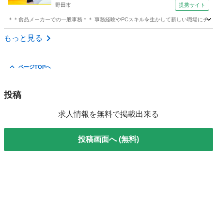
野田市
提携サイト
東市＞
＊＊食品メーカーでの一般事務＊＊ 事務経験やPCスキルを生かして新しい職場にチャレンジ
千葉
野田市
電話対応
もっと見る
ページTOPへ
投稿
求人情報を無料で掲載出来る
投稿画面へ (無料)