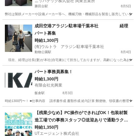
ニッパテック株式会社 関東営業所
勝田台駅
8月5日
弊社は製鉄メーカーや設備メーカー等へ、機械刃物・機械部品を製造し販売しているメー
千葉
八千代市
勝田台駅
一般事務
パート
成田空港アラジン駐車場千葉本社 経理
パート募集
時給1,300円
(有)ウルトラ アラジン駐車場千葉本社
動物公園駅
8月4日
現在、経理は社長(妻)が本社(自宅兼)にて担当しておりますが、高齢になった為お近
千葉
千葉市
動物公園駅
会計
本社
パート事務員募集！
時給1,300円
有限会社光興業
飯倉駅
8月3日
時給1300円〜！ ■仕事内容 請求書作成 書類作成 給与計算 郵便物、領収書の整理 問合せメー
千葉
山武郡
飯倉駅
一般事務
事務員
【残業少なめ】PC操作ができればOK！包装材製
造工場での事務スタッフ◎送迎ありで通勤ラクラ
ク！
時給1,350円
UTエージェント株式会社