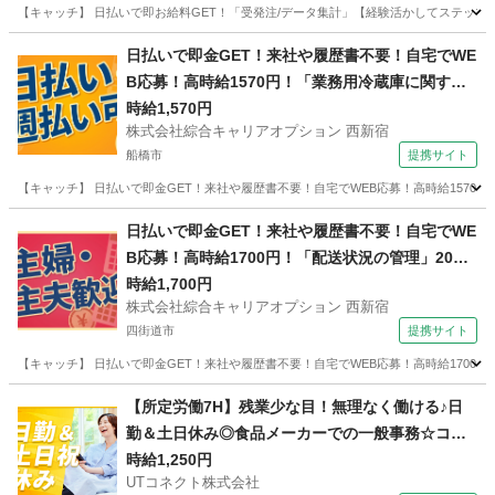
【キャッチ】 日払いで即お給料GET！「受発注/データ集計」【経験活かしてステップUP
千葉
佐倉市
一般事務
日払いで即金GET！来社や履歴書不要！自宅でWE
B応募！高時給1570円！「業務用冷蔵庫に関する
窓口」20代～40代のスタッフさん中心に大活躍
時給1,570円
株式会社綜合キャリアオプション 西新宿
中！
船橋市
提携サイト
【キャッチ】 日払いで即金GET！来社や履歴書不要！自宅でWEB応募！高時給1570円
千葉
船橋市
電話対応
日払いで即金GET！来社や履歴書不要！自宅でWE
B応募！高時給1700円！「配送状況の管理」20代
～40代のスタッフさん中心に大活躍中！
時給1,700円
株式会社綜合キャリアオプション 西新宿
四街道市
提携サイト
【キャッチ】 日払いで即金GET！来社や履歴書不要！自宅でWEB応募！高時給1700円
千葉
四街道市
その他
【所定労働7H】残業少な目！無理なく働ける♪日
勤＆土日休み◎食品メーカーでの一般事務☆コツ
コツ作業◎簡単なPCデータ入力・電話応対など◎
時給1,250円
UTコネクト株式会社
車・バイク通勤OK【社宅費補助あり】＜茨城県坂