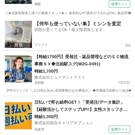
旭駅
提携サイト
☆★包装材製造工場での事務スタッフ★☆ 基本的なPC操作ができればOK♪ 食品用包装
千葉
旭市
旭駅
一般事務
【何年も使っていない🧵】ミシンを査定
状態が悪くてもOK！最大限買取します
プリフラ
Ad
【時給1700円】受発注・返品管理などのＥＣ物流
事務ＳＶ◆北柏駅スグ(W2G-0491)
時給1,700円
株式会社ヒューマントラスト
北柏駅
7月27日
【PRポイント】 ＼土日祝お休み♪長期事務のお仕事紹介／ ◆常磐線北柏駅から徒歩6分
千葉
柏市
北柏駅
一般事務
ヒューマントラスト
日払いで即お給料GET！「受発注/データ集計」
【経験活かしてステップUP!!】女性スタッフさん
も活躍中♪ウレシイ☆土日祝休♪高時給1350円！
時給1,350円
株式会社綜合キャリアオプション
佐倉市
提携サイト