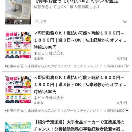
【何年も使っていない🧵】ミシンを査定
状態が悪くてもOK！最大限買取します
プリフラ
Ad
＜即日勤務ＯＫ！週払い可能＞時給１６００円～
１８００円｜週３日～OK｜📞未経験からオフィス
ワークへ📞カスタマーサポート｜東京都内勤務
時給1,600円
ネビュラ株式会社
【Ow01】
流山市
8月7日
■仕事内容 💻 ＼未経験から人気のオフィスワークにチャレンジ！／ ＼高時給1,600円～
千葉
流山市
事務
カスタマー
＜即日勤務ＯＫ！週払い可能＞時給１６００円～
１８００円｜週３日～OK｜📞未経験からオフィス
ワークへ📞カスタマーサポート｜東京都内勤務
時給1,600円
ネビュラ株式会社
【Ow01】
東金市
8月7日
■仕事内容 💻 ＼未経験から人気のオフィスワークにチャレンジ！／ ＼高時給1,600円～
千葉
東金市
事務
カスタマー
【紹介予定派遣】大手食品メーカーで直接雇用の
チャンス！分析補助業務◎事務経験者歓迎★残業