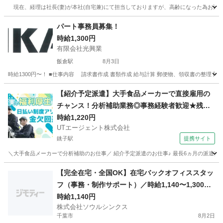
現在、経理は社長(妻)が本社(自宅兼)にて担当しておりますが、高齢になった為お近
千葉
千葉市
動物公園駅
会計
本社
パート事務員募集！
時給1,300円
有限会社光興業
飯倉駅
8月3日
時給1300円〜！ ■仕事内容 請求書作成 書類作成 給与計算 郵便物、領収書の整理 問合せメー
千葉
山武郡
飯倉駅
一般事務
事務員
【紹介予定派遣】大手食品メーカーで直接雇用の
チャンス！分析補助業務◎事務経験者歓迎★残業
少なめ
時給1,220円
UTエージェント株式会社
銚子駅
提携サイト
＼大手食品メーカーで分析補助のお仕事／ 紹介予定派遣のお仕事♪ 最長6ヵ月の派遣契約終
千葉
銚子市
銚子駅
その他
【完全在宅・全国OK】在宅バックオフィススタッ
フ（事務・制作サポート）／時給1,140〜1,300円
／週20〜25h・土日祝休み／未経験OK・ブランク
時給1,140円
株式会社ソウルシンクス
OK
千葉市
8月2日