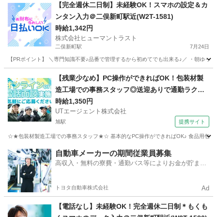
千葉
船橋市
二俣新町駅
一般事務
スタッフ
【完全週休二日制】未経験OK！スマホの設定＆カ
ンタン入力＠二俣新町駅近(W2T-1581)
時給1,342円
株式会社ヒューマントラスト
二俣新町駅
7月24日
【PRポイント】 ＼専門知識不要♪品番で管理するから初めてでも出来る♪／ ・朝ゆっくり
千葉
船橋市
二俣新町駅
その他
スタッフ
【残業少なめ】PC操作ができればOK！包装材製
造工場での事務スタッフ◎送迎ありで通勤ラクラ
ク！
時給1,350円
UTエージェント株式会社
旭駅
提携サイト
☆★包装材製造工場での事務スタッフ★☆ 基本的なPC操作ができればOK♪ 食品用包装
千葉
旭市
旭駅
一般事務
自動車メーカーの期間従業員募集
高収入・無料の寮費・通勤バス等によりお金が貯まり
やすい環境
トヨタ自動車株式会社
Ad
【電話なし】未経験OK！完全週休二日制＊もくも