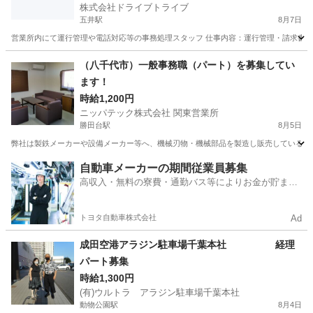
株式会社ドライブトライブ
五井駅
8月7日
営業所内にて運行管理や電話対応等の事務処理スタッフ 仕事内容：運行管理・請求書対応・
千葉
市原市
五井駅
一般事務
運行管理
（八千代市）一般事務職（パート）を募集してい
ます！
時給1,200円
ニッパテック株式会社 関東営業所
勝田台駅
8月5日
弊社は製鉄メーカーや設備メーカー等へ、機械刃物・機械部品を製造し販売しているメー
千葉
八千代市
勝田台駅
一般事務
パート
自動車メーカーの期間従業員募集
高収入・無料の寮費・通勤バス等によりお金が貯まり
やすい環境
トヨタ自動車株式会社
Ad
成田空港アラジン駐車場千葉本社 経理
パート募集
時給1,300円
(有)ウルトラ アラジン駐車場千葉本社
動物公園駅
8月4日