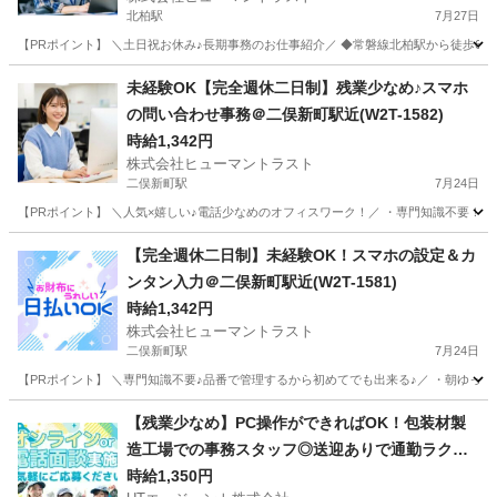
北柏駅
7月27日
【PRポイント】 ＼土日祝お休み♪長期事務のお仕事紹介／ ◆常磐線北柏駅から徒歩6分
千葉
柏市
北柏駅
一般事務
ヒューマントラスト
未経験OK【完全週休二日制】残業少なめ♪スマホ
の問い合わせ事務＠二俣新町駅近(W2T-1582)
時給1,342円
株式会社ヒューマントラスト
二俣新町駅
7月24日
【PRポイント】 ＼人気×嬉しい♪電話少なめのオフィスワーク！／ ・専門知識不要！初め
千葉
船橋市
二俣新町駅
一般事務
スタッフ
【完全週休二日制】未経験OK！スマホの設定＆カ
ンタン入力＠二俣新町駅近(W2T-1581)
時給1,342円
株式会社ヒューマントラスト
二俣新町駅
7月24日
【PRポイント】 ＼専門知識不要♪品番で管理するから初めてでも出来る♪／ ・朝ゆっくり
千葉
船橋市
二俣新町駅
その他
スタッフ
【残業少なめ】PC操作ができればOK！包装材製
造工場での事務スタッフ◎送迎ありで通勤ラクラ
ク！
時給1,350円