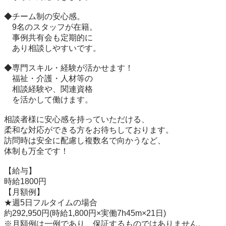
◆チーム制の安心感。

　9名のスタッフが在籍。

　事例共有会も定期的に

　あり相談しやすいです。

◆専門スキル・経験が活かせます！

　福祉・介護・人材等の

　相談経験や、関連資格

　を活かして働けます。

相談者様に安心感を持っていただける、

柔和な対応ができる方をお待ちしております。

訪問時は安全に配慮し複数名で向かうなど、

体制も万全です！

【給与】

時給1800円

【月額例】

★週5日フルタイムの場合

約292,950円(時給1,800円×実働7h45m×21日)

※月額例は一例であり、保証するものではありません。
