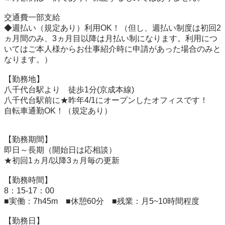
交通費一部支給

◆週払い（規定あり）利用OK！（但し、週払い制度は初回2
ヵ月間のみ、3ヵ月目以降は月払い制になります。利用につ
いてはご本人様からお仕事紹介時に申請があった場合のみと
なります。）

【勤務地】

八千代台駅より　徒歩1分(京成本線)

八千代台駅前に★昨年4/1にオープンしたオフィスです！

自転車通勤OK！（規定あり）

【勤務期間】

即日～長期（開始日は応相談）

★初回1ヵ月/以降3ヵ月毎の更新

【勤務時間】

8：15-17：00

■実働：7h45m　■休憩60分　■残業：月5~10時間程度

【勤務日】
