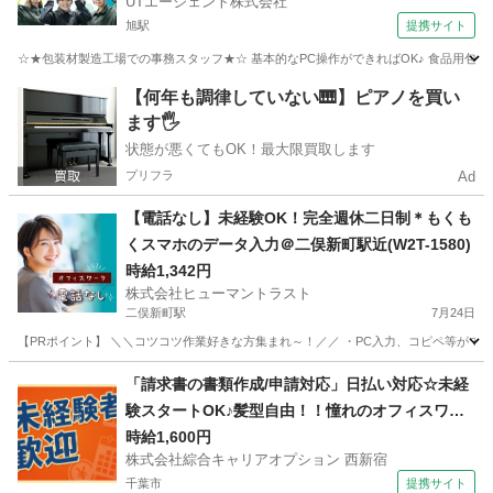
UTエージェント株式会社
旭駅
提携サイト
☆★包装材製造工場での事務スタッフ★☆ 基本的なPC操作ができればOK♪ 食品用包装
千葉
旭市
旭駅
一般事務
【何年も調律していない🎹】ピアノを買い
ます🖐️
状態が悪くてもOK！最大限買取します
プリフラ
Ad
【電話なし】未経験OK！完全週休二日制＊もくも
くスマホのデータ入力＠二俣新町駅近(W2T-1580)
時給1,342円
株式会社ヒューマントラスト
二俣新町駅
7月24日
【PRポイント】 ＼＼コツコツ作業好きな方集まれ～！／／ ・PC入力、コピペ等ができれ
千葉
船橋市
二俣新町駅
一般事務
スタッフ
「請求書の書類作成/申請対応」日払い対応☆未経
験スタートOK♪髪型自由！！憧れのオフィスワー
ク◎40代まで幅広く活躍中！！
時給1,600円
株式会社綜合キャリアオプション 西新宿
千葉市
提携サイト