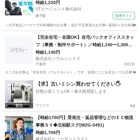
少なめ
時給1,220円
UTエージェント株式会社
銚子駅
提携サイト
＼大手食品メーカーで分析補助のお仕事／ 紹介予定派遣のお仕事♪ 最長6ヵ月の派遣契約終
千葉
銚子市
銚子駅
その他
【完全在宅・全国OK】在宅バックオフィススタッ
フ（事務・制作サポート）／時給1,140〜1,300円
／週20〜25h・土日祝休み／未経験OK・ブランク
時給1,140円
株式会社ソウルシンクス
OK
千葉市
8月2日
※このお仕事は「完全在宅（フルリモート）」です。全国どこにお住まいでも応募できま
千葉
千葉市
一般事務
Web
【求】古いミシン買わせてください🖐️
状態が悪くてもOK！最大限買取します
プリフラ
Ad
【時給1700円】受発注・返品管理などのＥＣ物流
事務ＳＶ◆北柏駅スグ(W2G-0491)
時給1,700円
株式会社ヒューマントラスト