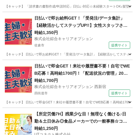
【キャッチ】 「請求書の書類作成/申請対応」日払い対応☆未経験スタートOK♪髪型自由
千葉
千葉市
その他
日払いで即お給料GET！「受発注/データ集計」
【経験活かしてステップUP!!】女性スタッフさん
も活躍中♪ウレシイ☆土日祝休♪高時給1350円！
時給1,350円
株式会社綜合キャリアオプション
佐倉市
提携サイト
【キャッチ】 日払いで即お給料GET！「受発注/データ集計」【経験活かしてステップUP
千葉
佐倉市
一般事務
日払いで即金GET！来社や履歴書不要！自宅でWE
B応募！高時給1700円！「配送状況の管理」20代
～40代のスタッフさん中心に大活躍中！
時給1,700円
株式会社綜合キャリアオプション 西新宿
四街道市
提携サイト
【キャッチ】 日払いで即金GET！来社や履歴書不要！自宅でWEB応募！高時給1700円
千葉
四街道市
その他
【所定労働7H】残業少な目！無理なく働ける♪日
勤＆土日休み◎食品メーカーでの一般事務☆コツ
コツ作業◎簡単なPCデータ入力・電話応対など◎
時給1,250円
UTコネクト株式会社