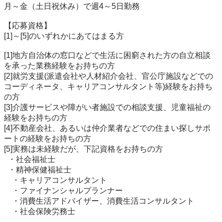
月～金（土日祝休み）で週4～5日勤務

【応募資格】

[1]～[5]のいずれかにあてはまる方

[1]地方自治体の窓口などで生活に困窮された方の自立相談
を承った業務経験をお持ちの方

[2]就労支援(派遣会社や人材紹介会社、官公庁施設などでの
コーディネータ、キャリアコンサルタント等)経験をお持ち
の方

[3]介護サービスや障がい者施設での相談支援、児童福祉の
経験をお持ちの方

[4]不動産会社、あるいは仲介業者などでの住まい探しサポ
ートの経験をお持ちの方

[5]実務は未経験だが、下記資格をお持ちの方

  ・社会福祉士

  ・精神保健福祉士

　・キャリアコンサルタント

　・ファイナンシャルプランナー

　・消費生活アドバイザー、消費生活コンサルタント

　・社会保険労務士
