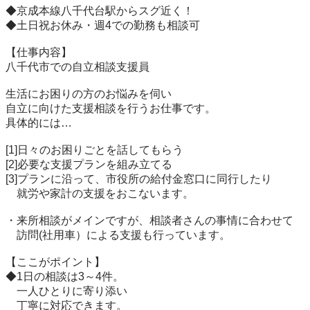
◆京成本線八千代台駅からスグ近く！

◆土日祝お休み・週4での勤務も相談可

【仕事内容】

八千代市での自立相談支援員

生活にお困りの方のお悩みを伺い

自立に向けた支援相談を行うお仕事です。

具体的には…

[1]日々のお困りごとを話してもらう

[2]必要な支援プランを組み立てる

[3]プランに沿って、市役所の給付金窓口に同行したり

　就労や家計の支援をおこないます。

・来所相談がメインですが、相談者さんの事情に合わせて

　訪問(社用車）による支援も行っています。

【ここがポイント】

◆1日の相談は3～4件。

　一人ひとりに寄り添い

　丁寧に対応できます。
