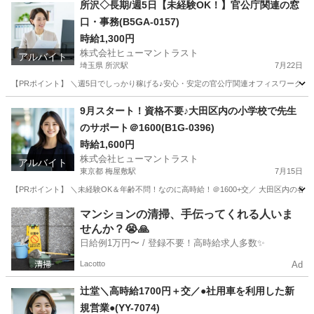
所沢◇長期/週5日【未経験OK！】官公庁関連の窓
口・事務(B5GA-0157)
時給1,300円
株式会社ヒューマントラスト
アルバイト
埼玉県 所沢駅
7月22日
【PRポイント】 ＼週5日でしっかり稼げる♪安心・安定の官公庁関連オフィスワーク／ 
埼玉
所沢市
所沢駅
一般事務
ヒューマントラスト
9月スタート！資格不要♪大田区内の小学校で先生
のサポート＠1600(B1G-0396)
時給1,600円
株式会社ヒューマントラスト
アルバイト
東京都 梅屋敷駅
7月15日
【PRポイント】 ＼未経験OK＆年齢不問！なのに高時給！＠1600+交／ 大田区内の各
東京
大田区
梅屋敷駅
その他
ヒューマントラスト
マンションの清掃、手伝ってくれる人いま
せんか？😭🙏
日給例1万円〜 / 登録不要！高時給求人多数✨
Lacotto
Ad
辻堂＼高時給1700円＋交／●社用車を利用した新
規営業●(YY-7074)