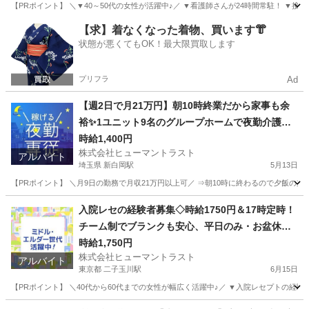
【PRポイント】 ＼▼40～50代の女性が活躍中♪／ ▼看護師さんが24時間常駐！ ▼接
東京
世田谷区
二子玉川駅
介護福祉士
時給
【求】着なくなった着物、買います👘
状態が悪くてもOK！最大限買取します
プリフラ
Ad
【週2日で月21万円】朝10時終業だから家事も余
裕✨1ユニット9名のグループホームで夜勤介護ス
タッフ(ES1W-3609)
時給1,400円
株式会社ヒューマントラスト
アルバイト
埼玉県 新白岡駅
5月13日
【PRポイント】 ＼月9日の勤務で月収21万円以上可／ ⇒朝10時に終わるので夕飯の支
埼玉
白岡市
新白岡駅
介護
スタッフ
入院レセの経験者募集◇時給1750円＆17時定時！
チーム制でブランクも安心、平日のみ・お盆休み
も相談可(ES1W-3638_1)
時給1,750円
株式会社ヒューマントラスト
アルバイト
東京都 二子玉川駅
6月15日
【PRポイント】 ＼40代から60代までの女性が幅広く活躍中♪／ ▼入院レセプトの経験
東京
世田谷区
二子玉川駅
医療事務
ヒューマントラスト