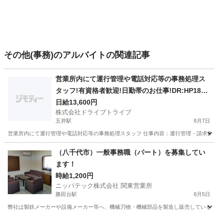
その他(事務)のアルバイトの関連記事
営業所内にて運行管理や電話対応等の事務処理ス
タッフ!有資格者歓迎!日勤帯のお仕事!DR:HP185-
01Y
日給13,600円
株式会社ドライブトライブ
五井駅
8月7日
営業所内にて運行管理や電話対応等の事務処理スタッフ 仕事内容：運行管理・請求書対応・
千葉
市原市
五井駅
一般事務
運行管理
（八千代市）一般事務職（パート）を募集してい
ます！
時給1,200円
ニッパテック株式会社 関東営業所
勝田台駅
8月5日
弊社は製鉄メーカーや設備メーカー等へ、機械刃物・機械部品を製造し販売しているメー