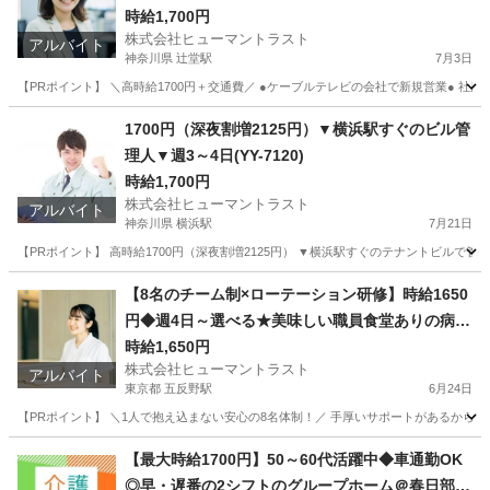
時給1,700円
株式会社ヒューマントラスト
アルバイト
神奈川県 辻堂駅
7月3日
【PRポイント】 ＼高時給1700円＋交通費／ ●ケーブルテレビの会社で新規営業● 社用
神奈川
藤沢市
辻堂駅
その他
ヒューマントラスト
1700円（深夜割増2125円）▼横浜駅すぐのビル管
理人▼週3～4日(YY-7120)
時給1,700円
株式会社ヒューマントラスト
アルバイト
神奈川県 横浜駅
7月21日
【PRポイント】 高時給1700円（深夜割増2125円） ▼横浜駅すぐのテナントビルで管
神奈川
横浜市
横浜駅
その他
ヒューマントラスト
【8名のチーム制×ローテーション研修】時給1650
円◆週4日～選べる★美味しい職員食堂ありの病院
(ES1W-3716)
時給1,650円
株式会社ヒューマントラスト
アルバイト
東京都 五反野駅
6月24日
【PRポイント】 ＼1人で抱え込まない安心の8名体制！／ 手厚いサポートがあるからブラ
東京
足立区
五反野駅
医療事務
スタッフ
【最大時給1700円】50～60代活躍中◆車通勤OK
◎早・遅番の2シフトのグループホーム＠春日部(E