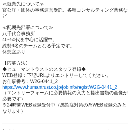
≪就業先について≫

官公庁・団体の事務運営受託、各種コンサルティング業務な
ど

≪配属先部署について≫

八千代台事務所

40~50代を中心に活躍中。

総勢9名のチームとなる予定です。

休憩室あり

【応募方法】

◆ヒューマントラストのスタッフ登録◆

WEB登録：下記URLよりエントリーしてください。

https://www.humantrust.co.jp/jobinfo/regist/W2G-0441_2
（エントリーフォームに必要情報の入力と提出書類の画像が
必要です）

※24時間WEB登録受付中（感染症対策の為WEB登録のみと
なります）