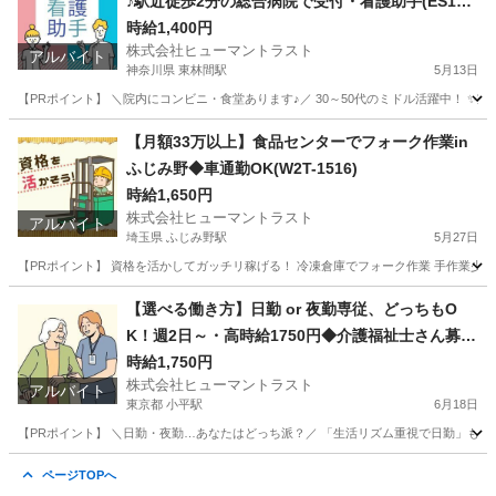
♪駅近徒歩2分の総合病院で受付・看護助手(ES1W-
3606)
時給1,400円
株式会社ヒューマントラスト
アルバイト
神奈川県 東林間駅
5月13日
【PRポイント】 ＼院内にコンビニ・食堂あります♪／ 30～50代のミドル活躍中！ ✨
神奈川
相模原市
東林間駅
その他
看護助手
【月額33万以上】食品センターでフォーク作業in
ふじみ野◆車通勤OK(W2T-1516)
時給1,650円
株式会社ヒューマントラスト
アルバイト
埼玉県 ふじみ野駅
5月27日
【PRポイント】 資格を活かしてガッチリ稼げる！ 冷凍倉庫でフォーク作業 手作業少な
埼玉
入間郡
ふじみ野駅
倉庫
【選べる働き方】日勤 or 夜勤専従、どっちもO
K！週2日～・高時給1750円◆介護福祉士さん募集
／小平駅4分(ES1W-3364)
時給1,750円
株式会社ヒューマントラスト
アルバイト
東京都 小平駅
6月18日
【PRポイント】 ＼日勤・夜勤…あなたはどっち派？／ 「生活リズム重視で日勤」も「効率
東京
小平市
小平駅
介護福祉士
ヒューマントラスト
ページTOPへ