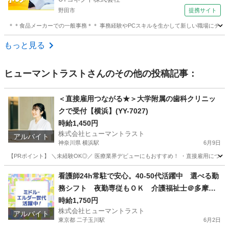
車・バイク通勤OK【社宅費補助あり】＜茨城県坂
野田市
提携サイト
東市＞
＊＊食品メーカーでの一般事務＊＊ 事務経験やPCスキルを生かして新しい職場にチャレンジ
千葉
野田市
電話対応
もっと見る
ヒューマントラスト
さんのその他の投稿記事：
＜直接雇用つながる★＞大学附属の歯科クリニッ
クで受付【横浜】(YY-7027)
時給1,450円
株式会社ヒューマントラスト
アルバイト
神奈川県 横浜駅
6月9日
【PRポイント】 ＼未経験OK◎／ 医療業界デビューにもおすすめ！ ・直接雇用につなが
神奈川
横浜市
横浜駅
受付
ヒューマントラスト
看護師24h常駐で安心。40-50代活躍中 選べる勤
務シフト 夜勤専従もＯＫ 介護福祉士＠多摩堤
通り/鎌田四丁目(ES1W-3576)
時給1,750円
株式会社ヒューマントラスト
アルバイト
東京都 二子玉川駅
6月2日