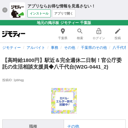
アプリならお得な情報を見逃さない！
インストール
アプリで開く
地元の掲示板 ジモティー 千葉版
千葉県
検索
ログイン
投稿
ジモティー
アルバイト
事務
その他
千葉県のその他
八千代市
【高時給1800円】駅近＆完全週休二日制！官公庁委
託の生活相談支援員◆八千代台(W2G-0441_2)
投稿ID: 1pbhqg
職種
その他