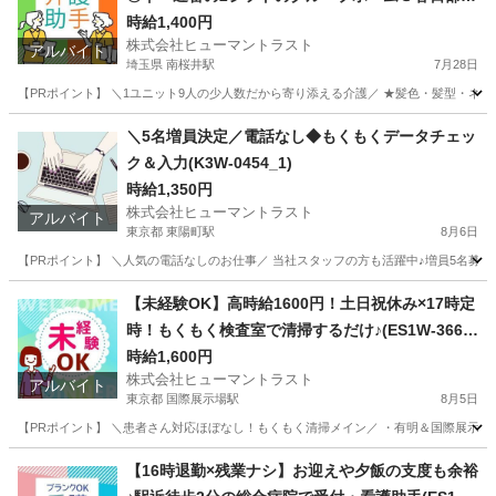
S1W-3334_1)
時給1,400円
株式会社ヒューマントラスト
アルバイト
埼玉県 南桜井駅
7月28日
【PRポイント】 ＼1ユニット9人の少人数だから寄り添える介護／ ★髪色・髪型・ネイル
埼玉
春日部市
南桜井駅
介護
＼5名増員決定／電話なし◆もくもくデータチェッ
ク＆入力(K3W-0454_1)
時給1,350円
株式会社ヒューマントラスト
アルバイト
東京都 東陽町駅
8月6日
【PRポイント】 ＼人気の電話なしのお仕事／ 当社スタッフの方も活躍中♪増員5名募集◎ 
東京
江東区
東陽町駅
データ入力
ヒューマントラスト
【未経験OK】高時給1600円！土日祝休み×17時定
時！もくもく検査室で清掃するだけ♪(ES1W-3667
_1)
時給1,600円
株式会社ヒューマントラスト
アルバイト
東京都 国際展示場駅
8月5日
【PRポイント】 ＼患者さん対応ほぼなし！もくもく清掃メイン／ ・有明＆国際展示場駅近
東京
江東区
国際展示場駅
清掃
スタッフ
【16時退勤×残業ナシ】お迎えや夕飯の支度も余裕