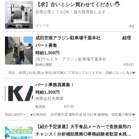
千葉
八千代市
勝田台駅
一般事務
パート
【求】古いミシン買わせてください🖐️
状態が悪くてもOK！最大限買取します
プリフラ
Ad
成田空港アラジン駐車場千葉本社 経理
パート募集
時給1,300円
(有)ウルトラ アラジン駐車場千葉本社
動物公園駅
8月4日
現在、経理は社長(妻)が本社(自宅兼)にて担当しておりますが、高齢になった為お近
千葉
千葉市
動物公園駅
会計
本社
パート事務員募集！
時給1,300円
有限会社光興業
飯倉駅
8月3日
時給1300円〜！ ■仕事内容 請求書作成 書類作成 給与計算 郵便物、領収書の整理 問合せメー
千葉
山武郡
飯倉駅
一般事務
事務員
【紹介予定派遣】大手食品メーカーで直接雇用の
チャンス！分析補助業務◎事務経験者歓迎★残業