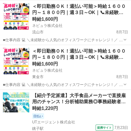
高時給1,600円～1,800円＆週払い可能！／ ＼週3日から勤務OK！最短
千葉
松戸市
事務
カスタマー
＜即日勤務ＯＫ！週払い可能＞時給１６００
で即日勤務も可能！／ ファッション通販サイトやオフィス家具、ポケ
円～１８００円｜週３日～OK｜📞未経験…
ット...
時給1,600円
ネビュラ株式会社
流山市
8月7日
■仕事内容 💻 ＼未経験から人気のオフィスワークにチャレンジ！／ ＼
高時給1,600円～1,800円＆週払い可能！／ ＼週3日から勤務OK！最短
千葉
流山市
事務
カスタマー
＜即日勤務ＯＫ！週払い可能＞時給１６００
で即日勤務も可能！／ ファッション通販サイトやオフィス家具、ポケ
円～１８００円｜週３日～OK｜📞未経験…
ット...
時給1,600円
ネビュラ株式会社
東金市
8月7日
■仕事内容 💻 ＼未経験から人気のオフィスワークにチャレンジ！／ ＼
高時給1,600円～1,800円＆週払い可能！／ ＼週3日から勤務OK！最短
千葉
東金市
事務
カスタマー
【紹介予定派遣】大手食品メーカーで直接雇
で即日勤務も可能！／ ファッション通販サイトやオフィス家具、ポケ
用のチャンス！分析補助業務◎事務経験者…
ット...
時給1,220円
日払い
UTエージェント株式会社
7月23日
提携サイト
銚子駅