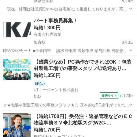
動物公園駅
8月4日
現在、経理は社長(妻)が本社(自宅兼)にて担当しておりますが、高齢
になった為お近くの方で手伝って頂ければと存じます。 内容としま
千葉
千葉市
動物公園駅
会計
本社
パート事務員募集！
しては、入出金と領収書の管理保管、会計ソフトへの入力作業等で
時給1,300円
す。特に、難しいことはありませ...
有限会社光興業
飯倉駅
8月3日
時給1300円〜！ ■仕事内容 請求書作成 書類作成 給与計算 郵便物、
領収書の整理 問合せメールや電話の対応 その他 ■9：00～15：00内で
千葉
山武郡
飯倉駅
一般事務
事務員
【残業少なめ】PC操作ができればOK！包装
週2.3～(月10日...
材製造工場での事務スタッフ◎送迎あり…
時給1,350円
日払い
UTエージェント株式会社
7月23日
提携サイト
旭駅
☆★包装材製造工場での事務スタッフ★☆ 基本的なPC操作ができれば
OK♪ 食品用包装材製造工場にてPCを使用した伝票作成や事務サポート
千葉
旭市
旭駅
一般事務
【時給1700円】受発注・返品管理などのＥＣ
をお任せします！ ＜具体的には…＞ ◆伝票作成 ◆ファイリング ◆専
物流事務ＳＶ◆北柏駅スグ(W2G-…
用システムへのデー...
時給1,700円
株式会社ヒューマントラスト