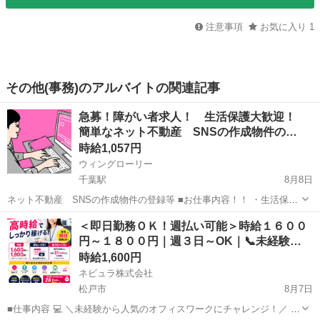
注意事項
お気に入り
1
その他(事務)のアルバイトの関連記事
急募！障がい者求人！ 生活保護大歓迎！
簡単なネット不動産 SNSの作成物件の…
時給1,057円
ウィングローリー
千葉駅
8月8日
ネット不動産 SNSの作成物件の登録等 ■お仕事内容！！ ・生活保護
可能です 給料とは別に携帯代などの通信費上限 20000円 交通費上
千葉
千葉市
千葉駅
事務
生活保護
＜即日勤務ＯＫ！週払い可能＞時給１６００
限 20000円まで支給可能。 ・福岡市南区に寮（GH）完備です...
円～１８００円｜週３日～OK｜📞未経験…
時給1,600円
ネビュラ株式会社
松戸市
8月7日
■仕事内容 💻 ＼未経験から人気のオフィスワークにチャレンジ！／ ＼