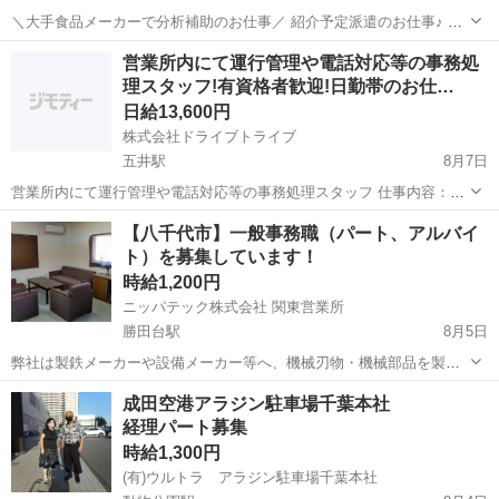
＼大手食品メーカーで分析補助のお仕事／ 紹介予定派遣のお仕事♪ 最
長6ヵ月の派遣契約終了後、双方の合意の上、 派遣先での直接雇用切
千葉
銚子市
銚子駅
その他
営業所内にて運行管理や電話対応等の事務処
り替えを前提としたお仕事です！ 分析補助業務をお任せします☆
理スタッフ!有資格者歓迎!日勤帯のお仕…
Excel、Wordを使用し...
日給13,600円
株式会社ドライブトライブ
五井駅
8月7日
営業所内にて運行管理や電話対応等の事務処理スタッフ 仕事内容：運
行管理・請求書対応・電話対応・車両管理・点呼等 ※大型車運転す
千葉
市原市
五井駅
一般事務
運行管理
【八千代市】一般事務職（パート、アルバイ
ることあり 残業有無：ほぼなし 年齢層 ：20〜55くらいまでの方が
ト）を募集しています！
活躍中 勤務時間：8:...
時給1,200円
ニッパテック株式会社 関東営業所
勝田台駅
8月5日
弊社は製鉄メーカーや設備メーカー等へ、機械刃物・機械部品を製造
し販売しているメーカーです！ この度、関東営業所が東日本営業部に
千葉
八千代市
勝田台駅
一般事務
パート
成田空港アラジン駐車場千葉本社
なることに伴い、事務職（パート、アルバイト）を募集いたします。
経理パート募集
仕事内容は、パソコンを使用した...
時給1,300円
(有)ウルトラ アラジン駐車場千葉本社