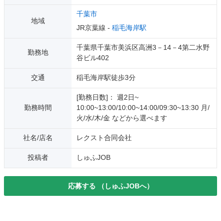
千葉市
地域
JR京葉線 -
稲毛海岸駅
千葉県千葉市美浜区高洲3－14－4第二水野
勤務地
谷ビル402
交通
稲毛海岸駅徒歩3分
[勤務日数]： 週2日~
勤務時間
10:00~13:00/10:00~14:00/09:30~13:30 月/
火/水/木/金 などから選べます
社名/店名
レクスト合同会社
投稿者
しゅふJOB
応募する
（しゅふJOBへ）