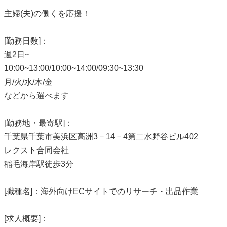
主婦(夫)の働くを応援！
[勤務日数]：
週2日~
10:00~13:00/10:00~14:00/09:30~13:30
月/火/水/木/金
などから選べます
[勤務地・最寄駅]：
千葉県千葉市美浜区高洲3－14－4第二水野谷ビル402
レクスト合同会社
稲毛海岸駅徒歩3分
[職種名]：海外向けECサイトでのリサーチ・出品作業
[求人概要]：