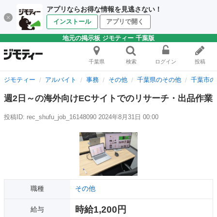
アプリならお得な情報を見逃さない！
インストール
アプリで開く
地元の掲示板 ジモティー 千葉版
千葉県
検索
ログイン
投稿
ジモティー
アルバイト
事務
その他
千葉県のその他
千葉市の
週2日～の海外向けECサイトでのリサーチ・出品作業
投稿ID: rec_shufu_job_16148090
2024年8月31日 00:00
職種
その他
時給1,200円
給与