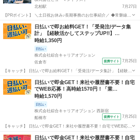
北柏駅
7月27日
【PRポイント】 ＼土日祝お休み♪長期事務のお仕事紹介／ ◆常磐線北
柏駅から徒歩6分 ◆管理者経験はなくてもＯＫ！ 【仕事内容】 ＼物流
千葉
柏市
北柏駅
一般事務
ヒューマントラスト
日払いで即お給料GET！「受発注/データ集
事務・ＳＶスタッフ／ ＥＣサイト商品を扱う物流センター内での ...
計」【経験活かしてステップUP!!】…
時給1,350円
日払い
株式会社綜合キャリアオプション
7月25日
提携サイト
佐倉市
【キャッチ】 日払いで即お給料GET！「受発注/データ集計」【経験活
かしてステップUP!!】女性スタッフさんも活躍中♪ウレシイ☆土日祝休
千葉
佐倉市
一般事務
日払いで即金GET！来社や履歴書不要！自宅
♪高時給1350円！ 【コメント】 製造のお仕事をお探しの方必見！ 「経
でWEB応募！高時給1570円！「業…
験ないけど大...
時給1,570円
日払い
株式会社綜合キャリアオプション 西新宿
7月25日
提携サイト
船橋市
【キャッチ】 日払いで即金GET！来社や履歴書不要！自宅でWEB応
募！高時給1570円！「業務用冷蔵庫に関する窓口」20代～40代のスタ
千葉
船橋市
電話対応
日払いで即金GET！来社や履歴書不要！自宅
ッフさん中心に大活躍中！ 【コメント】 ＼★☆大人気のオフィスワー