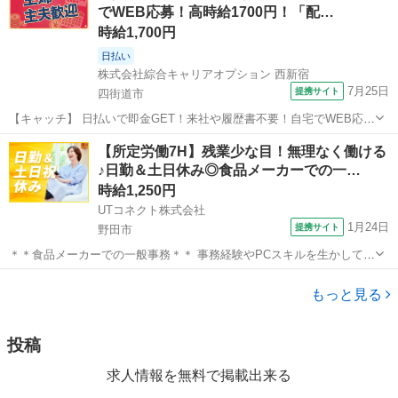
でWEB応募！高時給1700円！「配…
ク案件多数☆★／ ...
時給1,700円
日払い
株式会社綜合キャリアオプション 西新宿
7月25日
提携サイト
四街道市
【キャッチ】 日払いで即金GET！来社や履歴書不要！自宅でWEB応
募！高時給1700円！「配送状況の管理」20代～40代のスタッフさん中
千葉
四街道市
その他
【所定労働7H】残業少な目！無理なく働ける
心に大活躍中！ 【コメント】 《未経験から就業可能なオフィスワーク
♪日勤＆土日休み◎食品メーカーでの一…
☆》 「未経験からだ...
時給1,250円
UTコネクト株式会社
1月24日
提携サイト
野田市
＊＊食品メーカーでの一般事務＊＊ 事務経験やPCスキルを生かして新
しい職場にチャレンジしませんか！ コツコツ作業が得意な方、大歓迎
千葉
野田市
電話対応
♪ ＜具体的には・・・＞ ●PCデータ入力作業 ●書類作成 ●来客・電話
もっと見る
対応 ●その他事務...
投稿
求人情報を無料で掲載出来る