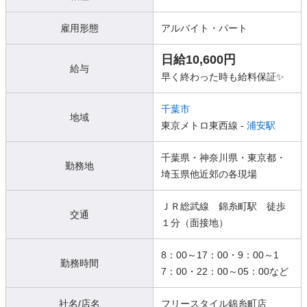
雇用形態
アルバイト・パート
日給10,600円
給与
早く終わった時も給料保証✨
千葉市
地域
東京メトロ東西線 -
浦安駅
千葉県・神奈川県・東京都・
勤務地
埼玉県他近郊の各現場
ＪＲ総武線 錦糸町駅 徒歩
交通
１分（面接地）
8：00～17：00・9：00～1
勤務時間
7：00・22：00～05：00など
社名/店名
フリースタイル錦糸町店