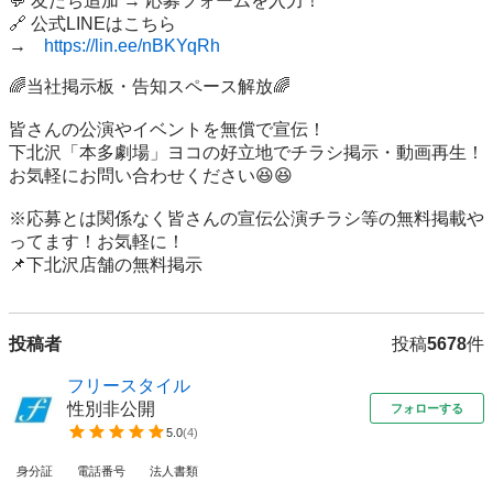
💬 友だち追加 → 応募フォームを入力！

🔗 公式LINEはこちら

→　
https://lin.ee/nBKYqRh
🌈当社掲示板・告知スペース解放🌈

皆さんの公演やイベントを無償で宣伝！

下北沢「本多劇場」ヨコの好立地でチラシ掲示・動画再生！

お気軽にお問い合わせください😆😆

※応募とは関係なく皆さんの宣伝公演チラシ等の無料掲載や
ってます！お気軽に！

投稿者
投稿
5678
件
フリースタイル
性別非公開
フォローする
5.0
(
4
)
身分証
電話番号
法人書類