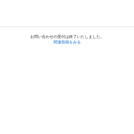
お問い合わせの受付は終了いたしました。
関連投稿をみる
初めての方へ
利用規約
プライバシーポリシー
プライバシー・ステートメント
健全化に資する運用方針
お問い合わせ
運営会社
サイトマップ
ご利用ガイド
フリーワードで探す
PC版で表示
都道府県選択