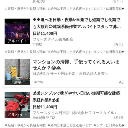
新浦安駅
7月18日
🚩短期・単発から長期も可能❗ 🚩給与は手渡しと振込選べます❗ 🚩シフトは日勤夜勤自由な
千葉
浦安市
新浦安駅
建築
スタッフ
🔶🔶選べる日勤・夜勤✨単発でも短期でも長期で
も大歓迎😊建築系軽作業アルバイトスタッフ募集
🔶🔶
日給11,400円
フリースタイル錦糸町店
アルバイト
市川駅
8月3日
🚨短期・単発から長期も可能❗ 🚨給与は手渡しと振込選べます❗ 🚨シフトは日勤夜勤自由な
千葉
千葉市
市川駅
建築
スタッフ
マンションの清掃、手伝ってくれる人いま
せんか？😭🙏
日給例1万円〜 / 登録不要！高時給求人多数✨
Lacotto
Ad
💰💰シンプルで稼ぎやすい日払い短期可能な建築
系軽作業❗❗💰💰
日給11,400円
フリースタイル日吉店（株式会社フリースタイル）
アルバイト
神奈川県 登戸駅
8月7日
🍀短期・単発から長期も可能❗ 🍀給与は手渡しと振込選べます❗ 🍀シフトは日勤夜勤自由な