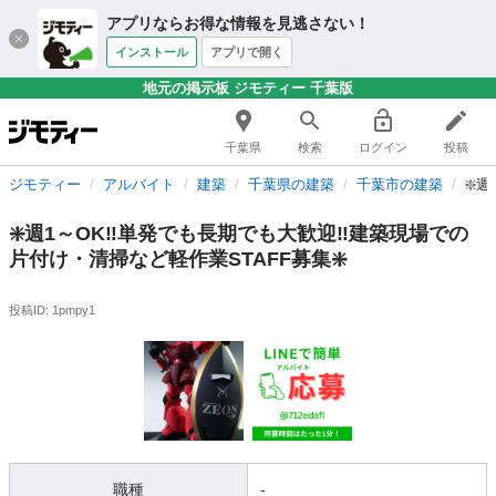
アプリならお得な情報を見逃さない！
インストール
アプリで開く
地元の掲示板 ジモティー 千葉版
千葉県
検索
ログイン
投稿
ジモティー
アルバイト
建築
千葉県の建築
千葉市の建築
❇️
❇️週1～OK‼️単発でも長期でも大歓迎‼️建築現場での
片付け・清掃など軽作業STAFF募集❇️
投稿ID: 1pmpy1
職種
-