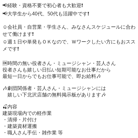
📢経験・資格不要で初心者も大歓迎❗

📢大学生から40代、50代も活躍中です❗

☺️会社員・自営業・学生さん、みなさんスケジュールに合わ
せて働けます❗

☺️週１日や単発もＯＫなので、Ｗワークしたい方にもおスス
メです❗

🆗時間の無い役者さん・ミュージシャン・芸人さん

役者さんも嬉しい日払い短期可能なお仕事だから

最短一日からでもお仕事可能で、即お給料🎶

🎶劇団関係者・芸人さん・ミュージシャンには

　嬉しい下北沢店舗の無料掲示板があります🎶

🍒内容

建築現場内での軽作業

・清掃・片付け

・建築資材運搬

・職人さん手伝・雑作業 等
