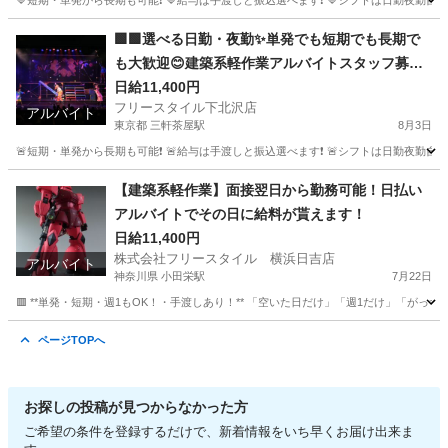
🔷短期・単発から長期も可能❗ 🔷給与は手渡しと振込選べます❗ 🔷シフトは日勤夜勤自由な
東京
杉並区
荻窪駅
建築
建築現場
🟩🟩選べる日勤・夜勤✨単発でも短期でも長期で
も大歓迎😊建築系軽作業アルバイトスタッフ募集
🟩🟩
日給11,400円
フリースタイル下北沢店
アルバイト
東京都 三軒茶屋駅
8月3日
🚨短期・単発から長期も可能❗ 🚨給与は手渡しと振込選べます❗ 🚨シフトは日勤夜勤自由な
東京
千代田区
三軒茶屋駅
建築
スタッフ
【建築系軽作業】面接翌日から勤務可能！日払い
アルバイトでその日に給料が貰えます！
日給11,400円
株式会社フリースタイル 横浜日吉店
アルバイト
神奈川県 小田栄駅
7月22日
🟥 **単発・短期・週1もOK！・手渡しあり！** 「空いた日だけ」「週1だけ」「がっつり週6」
神奈川
川崎市
小田栄駅
その他
給料
ページTOPへ
お探しの投稿が見つからなかった方
ご希望の条件を登録するだけで、新着情報をいち早くお届け出来ま