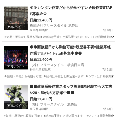
神奈川
横浜市
登戸駅
その他
掲示板
💠💠カンタン作業だから始めやすい🎶軽作業STAF
F募集💠💠
日給11,400円
株式会社フリースタイル 池袋店
アルバイト
東京都 練馬駅
7月18日
✳️短期・単発から長期も可能❗ ✳️給与は手渡しと振込選べます❗ ✳️シフトは日勤夜勤自由なス
東京
豊島区
練馬駅
その他
掲示板
🟢🟢面接翌日から勤務可能‼️履歴書不要‼️建築系軽
作業アルバイトstaff募集中🟢🟢
日給11,400円
（株）フリースタイル 横浜日吉店
アルバイト
神奈川県 鶴見駅
7月21日
🔶短期・単発から長期も可能❗ 🔶給与は手渡しと振込選べます❗ 🔶シフトは日勤夜勤自由な
神奈川
横浜市
鶴見駅
建築
掲示板
🟪🟪建築系軽作業スタッフ募集‼️未経験でも大丈夫
✨20～50代の方活躍中🟪🟪
日給11,400円
（株）フリースタイル 池袋店
アルバイト
埼玉県 草加駅
7月13日
♦️短期・単発から長期も可能！ ♦️給与は手渡しと振込選べます！ ♦️シフトは日勤夜勤自由な