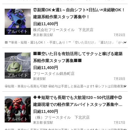
埼玉
上尾市
草加駅
建築
スタッフ
⏰副業OK★週1～自由シフト×日払い×未経験OK！
建築系軽作業スタッフ募集中！
日給11,400円
株式会社フリースタイル 下北沢店
アルバイト
東京都 国立駅
7月21日
🟥 **単発・短期・週1もOK！・手渡しあり！** 「空いた日だけ」「週1だけ」「がっつり週6」
東京
国立市
国立駅
その他
スタッフ
🟩🟩空いた日を有効活用してサクッと稼げる建築
系軽作業スタッフ募集🟩🟩
日給11,400円
フリースタイル錦糸町店
アルバイト
新浦安駅
7月15日
🤩短期・単発から長期も可能❗ 🤩給与は手渡しと振込選べます❗ 🤩シフトは日勤夜勤自由な
千葉
千葉市
新浦安駅
建築
スタッフ
🔶🔶短期でも長期でも大歓迎‼️20～50代活躍中😊
建築現場での軽作業アルバイトスタッフ募集中🔶
🔶
日給11,400円
（株）フリースタイル 下北沢店
アルバイト
東京都 荻窪駅
7月17日