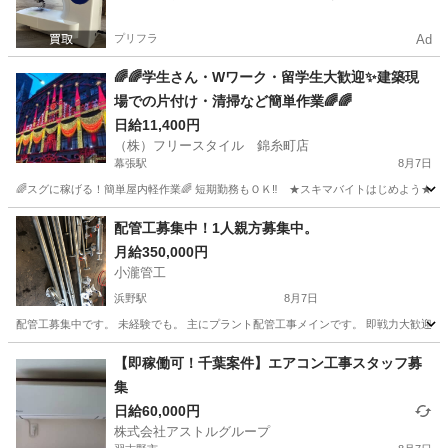
プリフラ
Ad
🌈🌈学生さん・Wワーク・留学生大歓迎✨建築現
場での片付け・清掃など簡単作業🌈🌈
日給11,400円
（株）フリースタイル 錦糸町店
幕張駅
8月7日
🌈スグに稼げる！簡単屋内軽作業🌈 短期勤務もＯＫ‼️ ★スキマバイトはじめよう★ 🟢日勤/
千葉
千葉市
幕張駅
建築
留学生
配管工募集中！1人親方募集中。
月給350,000円
小瀧管工
浜野駅
8月7日
配管工募集中です。 未経験でも。 主にプラント配管工事メインです。 即戦力大歓迎です。 
千葉
千葉市
浜野駅
その他
配管工
【即稼働可！千葉案件】エアコン工事スタッフ募
集
日給60,000円
株式会社アストルグループ