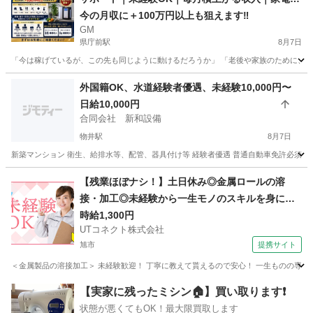
付業者・営業職・個人の方も活躍中！｜千葉県 🔻
今の月収に＋100万円以上も狙えます‼️
GM
🔻🔻🔻🔻🔻🔻🔻🔻🔻🔻🔻🔻🔻
県庁前駅
8月7日
「今は稼げているが、この先も同じように動けるだろうか」 「老後や家族のために、将
千葉
千葉市
県庁前駅
その他
サブスク
外国籍OK、水道経験者優遇、未経験10,000円〜
日給10,000円
合同会社 新和設備
物井駅
8月7日
新築マンション 衛生、給排水等、配管、器具付け等 経験者優遇 普通自動車免許必須（車
千葉
四街道市
物井駅
その他
水道
【残業ほぼナシ！】土日休み◎金属ロールの溶
接・加工◎未経験から一生モノのスキルを身につ
けられます♪メーカーへの転籍支援制度あり◎男性
時給1,300円
UTコネクト株式会社
活躍中！＜千葉県香取市＞
旭市
提携サイト
＜金属製品の溶接加工＞ 未経験歓迎！ 丁寧に教えて貰えるので安心！ 一生ものの専門ス
千葉
旭市
大工
【実家に残ったミシン🏠】買い取ります❗️
状態が悪くてもOK！最大限買取します