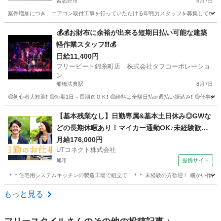
習志野市
8月7日
案件増加につき、エアコン取付工事を行っていただける即戦力スタッフを募集しています
千葉
習志野市
その他
💰💰お財布に余裕が出来る短期日払い可能な建築
軽作業スタッフ❗❗💰
日給11,400円
フリービート錦糸町店 株式会社タフコーポレーショ
ン
船橋法典駅
8月7日
🟡初心者大歓迎❗ 🟡短期1日～長期迄ＯＫ❗ 🟡給料は全額日払or週払い振込み❗ 🟡仕事
千葉
千葉市
船橋法典駅
その他
給料
【基本残業なし】日勤専属&基本土日休み◎GWな
どの長期休暇あり！マイカー通勤OK♪未経験歓
迎！若手～ミドル男女活躍中【システムキッチン
月給176,000円
UTコネクト株式会社
の組立て】＜茨城県神栖市＞
旭市
提携サイト
＊＊住宅用システムキッチンの製造工場で組立て！＊＊ 未経験の方歓迎！ 細かい作業をす
千葉
旭市
大工
もっと見る