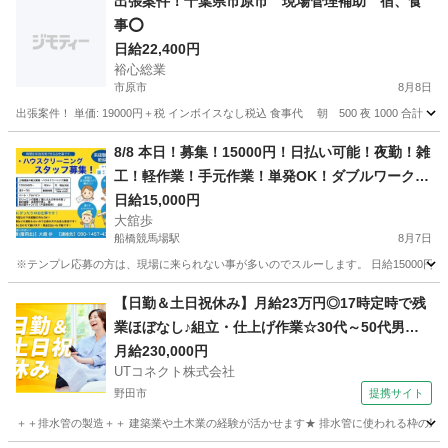
出張案件！千葉県市原市 現場管理補助 宿、食
事⭕️
日給22,400円
裕心総業
市原市
8月8日
出張案件！ 単価: 19000円＋税 インボイスなし税込 食事代 朝 500 夜 1000 合計 1
千葉
市原市
建築
8/8 本日！募集！15000円！日払い可能！夜勤！雑
工！軽作業！手元作業！単発OK！ダブルワーク可
能！建設現場
日給15,000円
大舘歩
船橋競馬場駅
8月7日
※テンプレ応募の方は、現場に来られない事が多いのでスルーします。 日給15000円！
千葉
船橋市
船橋競馬場駅
その他
建設現場
【日勤＆土日祝休み】月給23万円◎17時定時で残
業ほぼなし♪組立・仕上げ作業☆30代～50代男性
活躍中＜茨城県守谷市＞
月給230,000円
UTコネクト株式会社
野田市
提携サイト
＋＋排水管の製造＋＋ 建築業や土木業の経験が活かせます★ 排水管に使われる枠の製造作