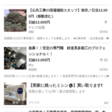
【公共工事の現場補助スタッフ】旭市／日当12,00
0円（移動含む）
日給12,000円
チヒロ造園
旭駅
8月8日
造園業の公共工事現場で、補助スタッフを募集します。 ■仕事内容 ・会社集合後、現場へ
千葉
旭市
旭駅
建築
急募！！安定の専門職 鉄道系多能工のプロフェ
ッショナル！！
日給13,000円
M's
南柏駅
8月8日
現在作業メンバーと社員の募集を致します！！ 鉄道系専門の多能工の仕事がメインの会
千葉
柏市
南柏駅
その他
瓦屋根
【実家に残ったミシン🏠】買い取ります❗️
状態が悪くてもOK！最大限買取します
プリフラ
Ad