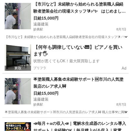
千葉
野田市
大工
【市川など】未経験から始められる塗装職人🤗経
験者塗装会社の現場スタッフ🔰✅✨ はじめまして
🙇閲覧ありがとうございます🌈 市川の外壁塗装専
日給15,000円
遠藤建装
門店の遠藤建装です☺️
妙典駅
8月7日
【市川など】未経験から始められる塗装職人🤗経験者塗装会社の現場スタッフ🔰✅✨ はじめ
千葉
市川市
妙典駅
建築
【何年も調律していない🎹】ピアノを買い
ます🖐️
状態が悪くてもOK！最大限買取します
プリフラ
Ad
🌟塗装職人募集🎨未経験サポート🆗市川の人気塗
日給15,000円
遠藤建装
妙典駅
8月7日
🌟塗装職人募集🎨未経験サポート🆗市川の人気塗装店のレア求人🚧 職人仕事⚒️に興味
千葉
市川市
妙典駅
その他
📣毎月＋αの収入📣｜電解水生成器のレンタル導入
サポート｜未経験OK｜毎月積上がる収入｜家電取