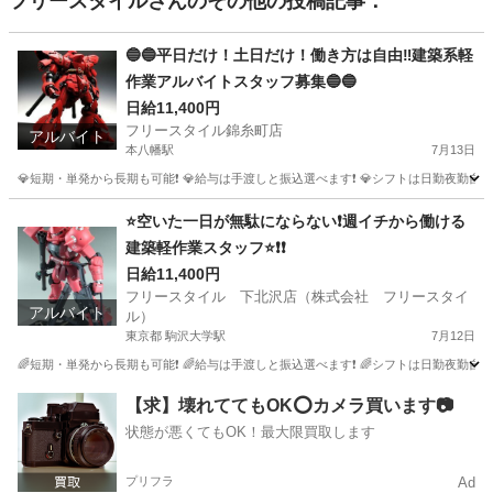
フリースタイル
さんのその他の投稿記事：
🔵🔵平日だけ！土日だけ！働き方は自由‼️建築系軽
作業アルバイトスタッフ募集🔵🔵
日給11,400円
フリースタイル錦糸町店
アルバイト
本八幡駅
7月13日
💎短期・単発から長期も可能❗ 💎給与は手渡しと振込選べます❗ 💎シフトは日勤夜勤自由な
千葉
千葉市
本八幡駅
建築
スタッフ
⭐空いた一日が無駄にならない❗週イチから働ける
建築軽作業スタッフ⭐❗❗
日給11,400円
フリースタイル 下北沢店（株式会社 フリースタイ
アルバイト
ル）
東京都 駒沢大学駅
7月12日
🌈短期・単発から長期も可能❗ 🌈給与は手渡しと振込選べます❗ 🌈シフトは日勤夜勤自由な
東京
世田谷区
駒沢大学駅
建築
スタッフ
【求】壊れててもOK⭕️カメラ買います📷
状態が悪くてもOK！最大限買取します
プリフラ
Ad