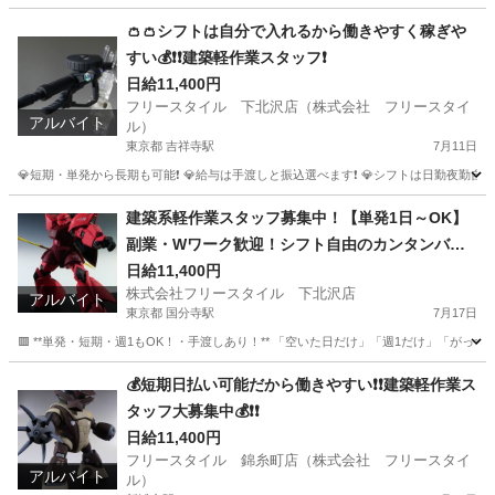
👛👛シフトは自分で入れるから働きやすく稼ぎや
すい💰❗❗建築軽作業スタッフ❗
日給11,400円
フリースタイル 下北沢店（株式会社 フリースタイ
アルバイト
ル）
東京都 吉祥寺駅
7月11日
💎短期・単発から長期も可能❗ 💎給与は手渡しと振込選べます❗ 💎シフトは日勤夜勤自由な
東京
武蔵野市
吉祥寺駅
建築
スタッフ
建築系軽作業スタッフ募集中！【単発1日～OK】
副業・Wワーク歓迎！シフト自由のカンタンバイ
ト
日給11,400円
株式会社フリースタイル 下北沢店
アルバイト
東京都 国分寺駅
7月17日
🟥 **単発・短期・週1もOK！・手渡しあり！** 「空いた日だけ」「週1だけ」「がっつり週6」
東京
立川市
国分寺駅
その他
スタッフ
💰短期日払い可能だから働きやすい❗❗建築軽作業ス
タッフ大募集中💰❗❗
日給11,400円
フリースタイル 錦糸町店（株式会社 フリースタイ
アルバイト
ル）