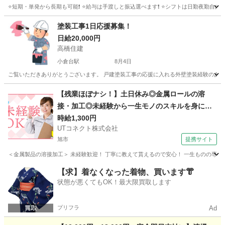
⭐短期・単発から長期も可能❗ ⭐給与は手渡しと振込選べます❗ ⭐シフトは日勤夜勤自由なスケ
千葉
千葉市
西千葉駅
建築
スタッフ
塗装工事1日応援募集！
日給20,000円
高橋住建
小倉台駅
8月4日
ご覧いただきありがとうございます。 戸建塗装工事の応援に入れる外壁塗装経験のある方
千葉
千葉市
小倉台駅
その他
【残業ほぼナシ！】土日休み◎金属ロールの溶
接・加工◎未経験から一生モノのスキルを身につ
けられます♪メーカーへの転籍支援制度あり◎男性
時給1,300円
UTコネクト株式会社
活躍中！＜千葉県香取市＞
旭市
提携サイト
＜金属製品の溶接加工＞ 未経験歓迎！ 丁寧に教えて貰えるので安心！ 一生ものの専門ス
千葉
旭市
大工
【求】着なくなった着物、買います👘
状態が悪くてもOK！最大限買取します
プリフラ
Ad