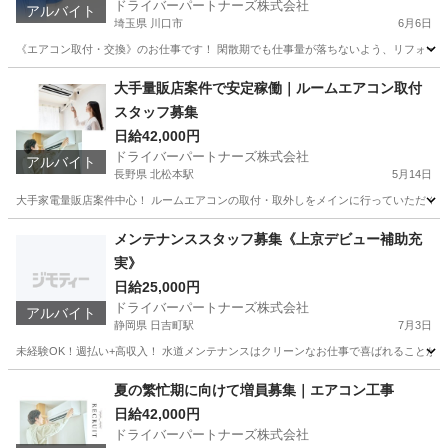
ドライバーパートナーズ株式会社
アルバイト
埼玉県 川口市
6月6日
《エアコン取付・交換》のお仕事です！ 閑散期でも仕事量が落ちないよう、リフォーム案
埼玉
川口市
その他
スタッフ
大手量販店案件で安定稼働｜ルームエアコン取付
スタッフ募集
日給42,000円
ドライバーパートナーズ株式会社
アルバイト
長野県 北松本駅
5月14日
大手家電量販店案件中心！ ルームエアコンの取付・取外しをメインに行っていただくお
長野
松本市
北松本駅
建築
量販店
メンテナンススタッフ募集《上京デビュー補助充
実》
日給25,000円
ドライバーパートナーズ株式会社
アルバイト
静岡県 日吉町駅
7月3日
未経験OK！週払い+高収入！ 水道メンテナンスはクリーンなお仕事で喜ばれることが多
静岡
静岡市
日吉町駅
軽作業
スタッフ
夏の繁忙期に向けて増員募集｜エアコン工事
日給42,000円
ドライバーパートナーズ株式会社