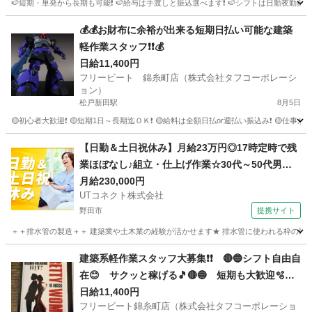
🍉短期・単発から長期も可能❗ 🍉給与は手渡しと振込選べます❗ 🍉シフトは日勤夜勤自由な
千葉
習志野市
津田沼駅
建築
掲示板
💰💰お財布に余裕が出来る短期日払い可能な建築
軽作業スタッフ❗❗💰
日給11,400円
フリービート 錦糸町店（株式会社タフコーポレーシ
ョン）
松戸新田駅
8月5日
🟡初心者大歓迎❗ 🟡短期1日～長期迄ＯＫ❗ 🟡給料は全額日払or週払い振込み❗ 🟡仕事
千葉
松戸市
松戸新田駅
建築
給料
【日勤＆土日祝休み】月給23万円◎17時定時で残
業ほぼなし♪組立・仕上げ作業☆30代～50代男性
活躍中＜茨城県守谷市＞
月給230,000円
UTコネクト株式会社
野田市
提携サイト
＋＋排水管の製造＋＋ 建築業や土木業の経験が活かせます★ 排水管に使われる枠の製造作
千葉
野田市
大工
建築系軽作業スタッフ大募集❗❗ 🔴🔵シフト自由自
在😊 サクッと稼げる🎵🔴🔵 短期も大歓迎🫧🫧
🫧
日給11,400円
フリービート錦糸町店（株式会社タフコーポレーショ