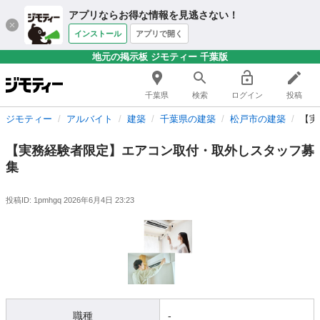
アプリならお得な情報を見逃さない！
インストール
アプリで開く
地元の掲示板 ジモティー 千葉版
千葉県
検索
ログイン
投稿
ジモティー
アルバイト
建築
千葉県の建築
松戸市の建築
【実
【実務経験者限定】エアコン取付・取外しスタッフ募
集
投稿ID: 1pmhgq
2026年6月4日 23:23
職種
-