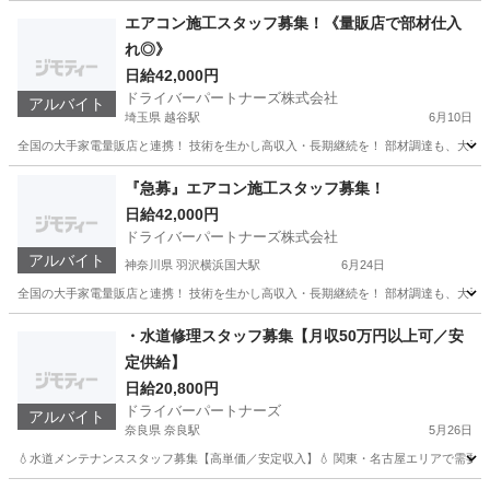
福岡
福岡市
中洲川端駅
その他
出来高制
エアコン施工スタッフ募集！《量販店で部材仕入
れ◎》
日給42,000円
ドライバーパートナーズ株式会社
アルバイト
埼玉県 越谷駅
6月10日
全国の大手家電量販店と連携！ 技術を生かし高収入・長期継続を！ 部材調達も、大手と
埼玉
越谷市
越谷駅
その他
量販店
『急募』エアコン施工スタッフ募集！
日給42,000円
ドライバーパートナーズ株式会社
アルバイト
神奈川県 羽沢横浜国大駅
6月24日
全国の大手家電量販店と連携！ 技術を生かし高収入・長期継続を！ 部材調達も、大手と
神奈川
横浜市
羽沢横浜国大駅
軽作業
スタッフ
・水道修理スタッフ募集【月収50万円以上可／安
定供給】
日給20,800円
ドライバーパートナーズ
アルバイト
奈良県 奈良駅
5月26日
💧水道メンテナンススタッフ募集【高単価／安定収入】💧 関東・名古屋エリアで需要が