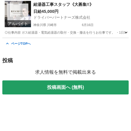
愛知
清須市
清洲駅
軽作業
スタッフ
給湯器工事スタッフ《大募集!!》
日給45,000円
ドライバーパートナーズ株式会社
アルバイト
神奈川県 川崎市
6月16日
◎仕事内容 ガス給湯器・電気給湯器の取付・交換・撤去を行うお仕事です。 ・1日1〜5件
神奈川
川崎市
その他
給湯器
ページTOPへ
投稿
求人情報を無料で掲載出来る
投稿画面へ (無料)