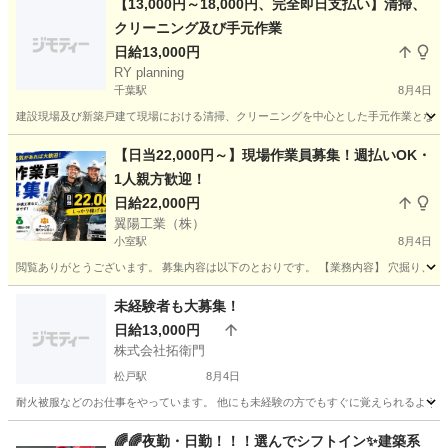
【13,000円～18,000円、完全即日支払い】清掃、
クリーニング及び手元作業
日給13,000円
RY planning
千葉駅
8月4日
建設現場及び新築戸建て現場における清掃、クリーニングを中心とした手元作業となります
千葉
千葉市
千葉駅
その他
手元
【日当22,000円～】現場作業員募集！週払いOK・
1人親方歓迎！
日給22,000円
翼陽工業（株）
小室駅
8月4日
閲覧ありがとうございます。 募集内容は以下のとおりです。 【業務内容】 穴掘り、ユンボの手元
千葉
船橋市
小室駅
建築
現場作業員
未経験者も大募集！
日給13,000円
株式会社拓衛門
松戸駅
8月4日
耐火被服などのお仕事をやっています。 他にも未経験の方でもすぐに覚えられるようなお
千葉
松戸市
松戸駅
その他
コロナ
🌈🌈夜勤・日勤！！！選んでシフトイン✨建築系