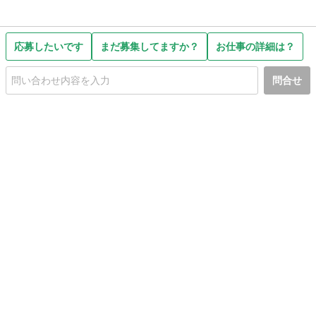
応募したいです
まだ募集してますか？
お仕事の詳細は？
問合せ
初めての方へ
利用規約
プライバシーポリシー
プライバシー・ステートメント
健全化に資する運用方針
お問い合わせ
運営会社
サイトマップ
ご利用ガイド
フリーワードで探す
PC版で表示
都道府県選択
特定商取引法の表示
利用者情報の外部送信について