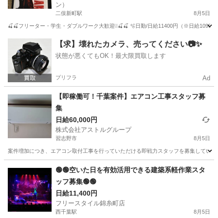
ン）
二俣新町駅
8月5日
🍒🍒フリーター・学生・ダブルワーク大歓迎❕❕🍒🍒 🫧日勤/日給11400円（※日給10900
千葉
市川市
二俣新町駅
建築
スタッフ
【求】壊れたカメラ、売ってください📷✨
状態が悪くてもOK！最大限買取します
プリフラ
Ad
【即稼働可！千葉案件】エアコン工事スタッフ募
集
日給60,000円
株式会社アストルグループ
習志野市
8月5日
案件増加につき、エアコン取付工事を行っていただける即戦力スタッフを募集しています
千葉
習志野市
その他
🟢🟢空いた日を有効活用できる建築系軽作業スタ
ッフ募集🟢🟢
日給11,400円
フリースタイル錦糸町店
西千葉駅
8月5日