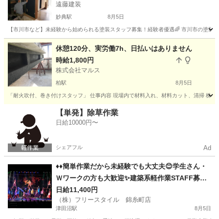
遠藤建装
妙典駅
8月5日
【市川市など】未経験から始められる塗装スタッフ募集！経験者優遇🌈 市川市の塗装会社
千葉
市川市
妙典駅
その他
スタッフ
休憩120分、実労働7h、日払いはありません
時給1,800円
株式会社マルス
柏駅
8月5日
「耐火吹付、巻き付けスタッフ」 仕事内容 現場内で材料入れ、材料カット、清掃 株式会社マルス 千
千葉
柏市
柏駅
その他
スタッフ
【単発】除草作業
日給10000円〜
シェアフル
Ad
♦️♦️簡単作業だから未経験でも大丈夫😊学生さん・
Ｗワークの方も大歓迎✨建築系軽作業STAFF募集
♦️♦️
日給11,400円
（株）フリースタイル 錦糸町店
津田沼駅
8月5日