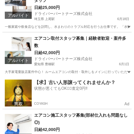
タッフ
日給25,000円
ドライバーパートナーズ株式会社
アルバイト
埼玉県 上尾駅
6月18日
一般家庭や飲食店などを訪問し、水まわりのトラブル対応を行うお仕事です。 「水漏れ
埼玉
上尾市
上尾駅
軽作業
スタッフ
エアコン取付スタッフ募集｜経験者歓迎・案件多
数
日給42,000円
ドライバーパートナーズ株式会社
アルバイト
愛知県 豊橋駅
6月1日
大手家電量販店案件中心！ ルームエアコンの取付・取外しをメインに行っていただくお
愛知
豊橋市
豊橋駅
その他
スタッフ
【求】古い人形譲ってくれませんか？
状態が悪くてもOK🙆‍♀️査定0円‼️
COYASH
Ad
エアコン施工スタッフ募集(部材仕入れも問題なし
◎)
日給42,000円