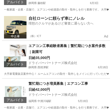
アルバイト
静岡県 藤枝駅
6月3日
一般家庭・企業・店舗で、エアコンや給湯器の取付・取外しを行う業務です。 大手家電量
静岡
藤枝市
藤枝駅
その他
出来高制
自社ローンに頼らず車にノレル
理想のクルマがあるけど審査に通らない方へ
（株）ICT
Ad
エアコン工事経験者募集｜繁忙期につき案件多数
｜副業可
日給35,000円
ドライバーパートナーズ株式会社
アルバイト
静岡県 西焼津駅
6月18日
大手家電量販店案件中心！ ルームエアコンの取付・取外しをメインに行っていただくお
静岡
焼津市
西焼津駅
建築
給湯器
繁忙期につき増員募集｜エアコン工事
日給42,000円
ドライバーパートナーズ株式会社
アルバイト
福岡県 中洲川端駅
5月19日
一般家庭・企業・店舗で、エアコンや給湯器の取付・取外しを行う業務です。 大手家電量