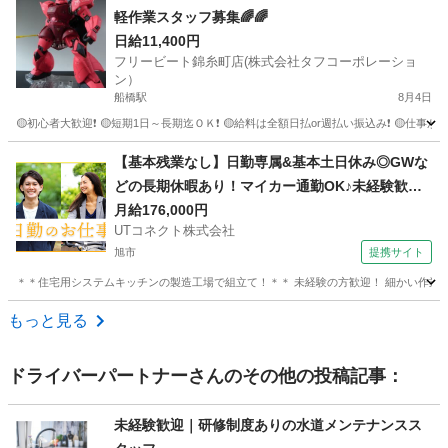
軽作業スタッフ募集🌈🌈
日給11,400円
フリービート錦糸町店(株式会社タフコーポレーショ
ン）
船橋駅
8月4日
🟡初心者大歓迎❗ 🟡短期1日～長期迄ＯＫ❗ 🟡給料は全額日払or週払い振込み❗ 🟡仕
千葉
千葉市
船橋駅
その他
給料
【基本残業なし】日勤専属&基本土日休み◎GWな
どの長期休暇あり！マイカー通勤OK♪未経験歓
迎！若手～ミドル男女活躍中【システムキッチン
月給176,000円
UTコネクト株式会社
の組立て】＜茨城県神栖市＞
旭市
提携サイト
＊＊住宅用システムキッチンの製造工場で組立て！＊＊ 未経験の方歓迎！ 細かい作業をす
千葉
旭市
大工
もっと見る
ドライバーパートナー
さんのその他の投稿記事：
未経験歓迎｜研修制度ありの水道メンテナンスス