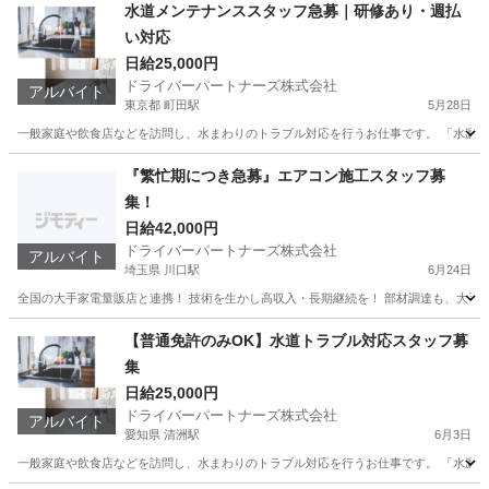
奈良
奈良市
奈良駅
軽作業
スタッフ
水道メンテナンススタッフ急募｜研修あり・週払
い対応
日給25,000円
ドライバーパートナーズ株式会社
アルバイト
東京都 町田駅
5月28日
一般家庭や飲食店などを訪問し、水まわりのトラブル対応を行うお仕事です。 「水漏れ
東京
町田市
町田駅
軽作業
スタッフ
『繁忙期につき急募』エアコン施工スタッフ募
集！
日給42,000円
ドライバーパートナーズ株式会社
アルバイト
埼玉県 川口駅
6月24日
全国の大手家電量販店と連携！ 技術を生かし高収入・長期継続を！ 部材調達も、大手と
埼玉
川口市
川口駅
軽作業
スタッフ
【普通免許のみOK】水道トラブル対応スタッフ募
集
日給25,000円
ドライバーパートナーズ株式会社
アルバイト
愛知県 清洲駅
6月3日
一般家庭や飲食店などを訪問し、水まわりのトラブル対応を行うお仕事です。 「水漏れ