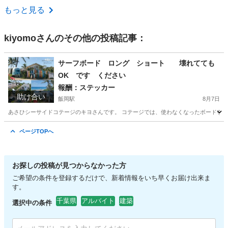
千葉
旭市
大工
もっと見る
kiyomo
さんのその他の投稿記事：
サーフボード ロング ショート 壊れてても
OK です ください
報酬：ステッカー
助け合い
飯岡駅
8月7日
あさひシーサイドコテージのキヨさんです。 コテージでは、使わなくなったボードをコ
千葉
旭市
飯岡駅
買いたい/ください
ページTOPへ
お探しの投稿が見つからなかった方
ご希望の条件を登録するだけで、新着情報をいち早くお届け出来ま
す。
千葉県
アルバイト
建築
選択中の条件