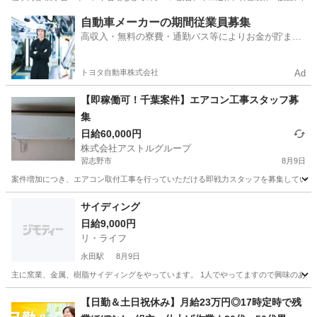
千葉
船橋市
津田沼駅
大工
自動車メーカーの期間従業員募集
高収入・無料の寮費・通勤バス等によりお金が貯まり
やすい環境
トヨタ自動車株式会社
Ad
【即稼働可！千葉案件】エアコン工事スタッフ募
集
日給60,000円
株式会社アストルグループ
習志野市
8月9日
案件増加につき、エアコン取付工事を行っていただける即戦力スタッフを募集しています
千葉
習志野市
その他
サイディング
日給9,000円
リ・ライフ
永田駅
8月9日
主に窯業、金属、樹脂サイディングをやっています。 1人でやってますので興味のある方
千葉
大網白里市
永田駅
大工
【日勤＆土日祝休み】月給23万円◎17時定時で残