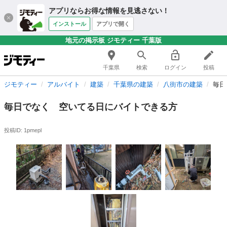
アプリならお得な情報を見逃さない！
インストール
アプリで開く
地元の掲示板 ジモティー 千葉版
千葉県
検索
ログイン
投稿
ジモティー
アルバイト
建築
千葉県の建築
八街市の建築
毎日
毎日でなく 空いてる日にバイトできる方
投稿ID: 1pmepl