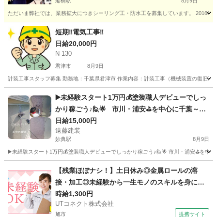
船橋駅
8月9日
ただいま弊社では、業務拡大につきシーリング工・防水工を募集しています。 2016年
千葉
船橋市
船橋駅
その他
肉体労働
短期‼️電気工事‼️
日給20,000円
N-130
君津市
8月9日
計装工事スタッフ募集 勤務地：千葉県君津市 作業内容：計装工事（機械装置の復旧工事） 期間
千葉
君津市
建築
土木工事
▶️未経験スタート1万円💰塗装職人デビューでしっ
かり稼ごう♪🙋🌟 市川・浦安⛳を中心に千葉～東
京近郊などで活躍している 外壁塗装専門店、遠藤
日給15,000円
遠藤建装
建装です🙂
妙典駅
8月9日
▶️未経験スタート1万円💰塗装職人デビューでしっかり稼ごう♪🙋🌟 市川・浦安⛳を中
千葉
市川市
妙典駅
その他
外壁塗装
【残業ほぼナシ！】土日休み◎金属ロールの溶
接・加工◎未経験から一生モノのスキルを身につ
けられます♪メーカーへの転籍支援制度あり◎男性
時給1,300円
UTコネクト株式会社
活躍中！＜千葉県香取市＞
旭市
提携サイト