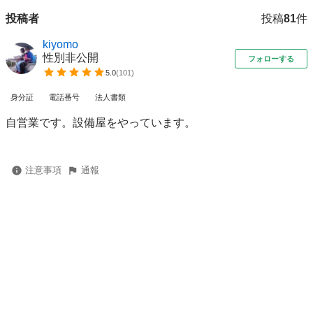
投稿者
投稿
81
件
kiyomo
性別非公開
フォローする
5.0
(
101
)
身分証
電話番号
法人書類
自営業です。設備屋をやっています。
注意事項
通報