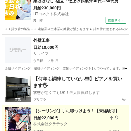
業ほぼなし♪組立・仕上げ作業☆30代～50代男性
活躍中＜茨城県守谷市＞
月給230,000円
UTコネクト株式会社
野田市
提携サイト
＋＋排水管の製造＋＋ 建築業や土木業の経験が活かせます★ 排水管に使われる枠の製造作
千葉
野田市
大工
外壁工事
日給10,000円
リライフ
永田駅
8月9日
金属サイディング、樹脂サイディング、窯業サイディングを1人でやっています。主にリ
千葉
大網白里市
永田駅
その他
【何年も調律していない🎹】ピアノを買い
ます🖐️
状態が悪くてもOK！最大限買取します
プリフラ
Ad
【シーリング】手に職つけよう！【未経験可】
日給22,000円
株式会社クラテック