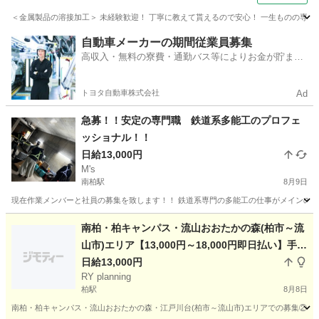
＜金属製品の溶接加工＞ 未経験歓迎！ 丁寧に教えて貰えるので安心！ 一生ものの専門ス
千葉
旭市
大工
自動車メーカーの期間従業員募集
高収入・無料の寮費・通勤バス等によりお金が貯まり
やすい環境
トヨタ自動車株式会社
Ad
急募！！安定の専門職 鉄道系多能工のプロフェ
ッショナル！！
日給13,000円
M's
南柏駅
8月9日
現在作業メンバーと社員の募集を致します！！ 鉄道系専門の多能工の仕事がメインの会
千葉
柏市
南柏駅
その他
瓦屋根
南柏・柏キャンパス・流山おおたかの森(柏市～流
山市)エリア【13,000円～18,000円即日払い】手元
作業員募集②
日給13,000円
RY planning
柏駅
8月8日
南柏・柏キャンパス・流山おおたかの森・江戸川台(柏市～流山市)エリアでの募集②とな