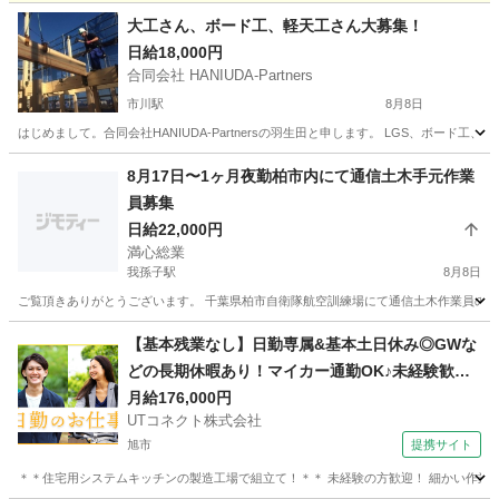
千葉
柏市
柏駅
その他
スタッフ
大工さん、ボード工、軽天工さん大募集！
日給18,000円
合同会社 HANIUDA-Partners
市川駅
8月8日
はじめまして。合同会社HANIUDA-Partnersの羽生田と申します。 LGS、ボー
千葉
市川市
市川駅
大工
8月17日〜1ヶ月夜勤柏市内にて通信土木手元作業
員募集
日給22,000円
満心総業
我孫子駅
8月8日
ご覧頂きありがとうございます。 千葉県柏市自衛隊航空訓練場にて通信土木作業員の手元作業
千葉
柏市
我孫子駅
その他
【基本残業なし】日勤専属&基本土日休み◎GWな
どの長期休暇あり！マイカー通勤OK♪未経験歓
迎！若手～ミドル男女活躍中【システムキッチン
月給176,000円
UTコネクト株式会社
の組立て】＜茨城県神栖市＞
旭市
提携サイト
＊＊住宅用システムキッチンの製造工場で組立て！＊＊ 未経験の方歓迎！ 細かい作業をす