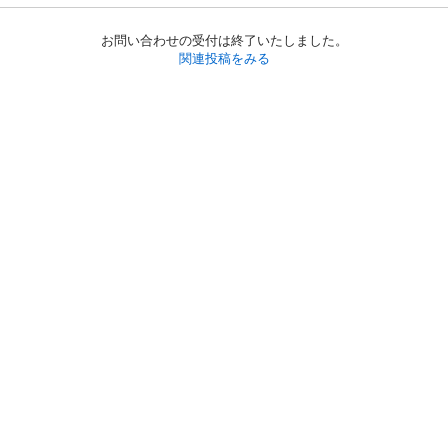
お問い合わせの受付は終了いたしました。
関連投稿をみる
初めての方へ
利用規約
プライバシーポリシー
プライバシー・ステートメント
健全化に資する運用方針
お問い合わせ
運営会社
サイトマップ
ご利用ガイド
フリーワードで探す
PC版で表示
都道府県選択
特定商取引法の表示
利用者情報の外部送信について
© 2011-
2026
Jmty, Inc.