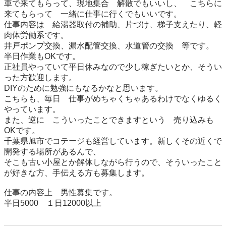
車で来てもらって、現地集合　解散でもいいし、　こちらに
来てもらって　一緒に仕事に行くでもいいです。

仕事内容は　給湯器取付の補助、片づけ、梯子支えたり、軽
肉体労働系です。

井戸ポンプ交換、漏水配管交換、水道管の交換　等です。

半日作業もOKです。

正社員やっていて平日休みなので少し稼ぎたいとか、そうい
った方歓迎します。

DIYのために勉強にもなるかなと思います。

こちらも、毎日　仕事がめちゃくちゃあるわけでなくゆるく
やっています。

また、逆に　こういったことできますという　売り込みも
OKです。

千葉県旭市でコテージも経営しています。新しくその近くで
開発する場所があるんで、

そこも古い小屋とか解体しながら行うので、そういったこと
が好きな方、手伝える方も募集します。

仕事の内容上　男性募集です。

半日5000　１日12000以上　