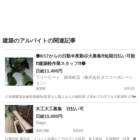
建築のアルバイトの関連記事
🟡8/17からの日勤🌞夜勤🌝大募集❗❗短期日払い可能
❗❗建築軽作業スタッフ❗❗🟡
日給11,400円
フリービート 錦糸町店（株式会社タフコーポレーシ
ョン）
浦安駅
8月9日
🌌各種建築改修現場補助(監督さん職人さんの補助)❗❗ 🌌初めての方でも大歓迎❗❗ 🌌取
千葉
浦安市
浦安駅
建築
スタッフ
木工大工募集 日払い可
日給15,000円
Slaps
津田沼駅
8月9日
仕事内容 展示会・イベント会場などでのブース設営、木工造作、什器製作・設置、内装工