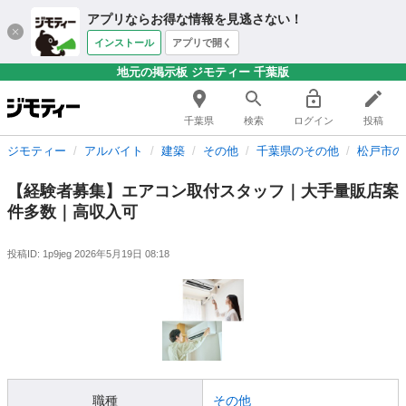
アプリならお得な情報を見逃さない！
インストール
アプリで開く
地元の掲示板 ジモティー 千葉版
千葉県
検索
ログイン
投稿
ジモティー
アルバイト
建築
その他
千葉県のその他
松戸市の
【経験者募集】エアコン取付スタッフ｜大手量販店案
件多数｜高収入可
投稿ID: 1p9jeg
2026年5月19日 08:18
職種
その他