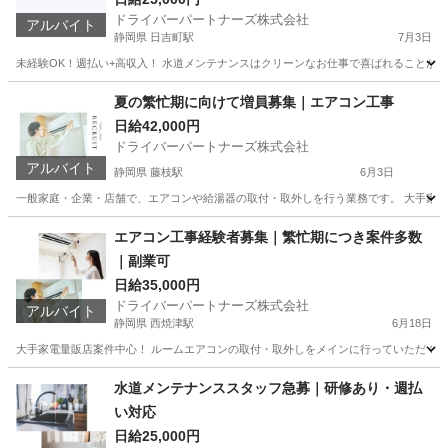
ドライバーパートナーズ株式会社
アルバイト
静岡県 日吉町駅
7月3日
未経験OK！週払い+高収入！ 水道メンテナンスはクリーンなお仕事で喜ばれることが多
静岡
静岡市
日吉町駅
軽作業
スタッフ
夏の繁忙期に向けて増員募集｜エアコン工事
日給42,000円
ドライバーパートナーズ株式会社
アルバイト
静岡県 藤枝駅
6月3日
一般家庭・企業・店舗で、エアコンや給湯器の取付・取外しを行う業務です。 大手家電量
静岡
藤枝市
藤枝駅
その他
出来高制
エアコン工事経験者募集｜繁忙期につき案件多数
｜副業可
日給35,000円
ドライバーパートナーズ株式会社
アルバイト
静岡県 西焼津駅
6月18日
大手家電量販店案件中心！ ルームエアコンの取付・取外しをメインに行っていただくお
静岡
焼津市
西焼津駅
建築
給湯器
水道メンテナンススタッフ急募｜研修あり・週払
い対応
日給25,000円