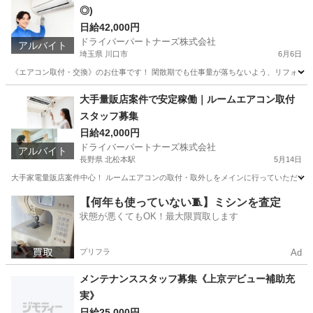
◎)
日給42,000円
ドライバーパートナーズ株式会社
アルバイト
埼玉県 川口市
6月6日
《エアコン取付・交換》のお仕事です！ 閑散期でも仕事量が落ちないよう、リフォーム案
埼玉
川口市
その他
スタッフ
大手量販店案件で安定稼働｜ルームエアコン取付
スタッフ募集
日給42,000円
ドライバーパートナーズ株式会社
アルバイト
長野県 北松本駅
5月14日
大手家電量販店案件中心！ ルームエアコンの取付・取外しをメインに行っていただくお
長野
松本市
北松本駅
建築
量販店
【何年も使っていない🧵】ミシンを査定
状態が悪くてもOK！最大限買取します
プリフラ
Ad
メンテナンススタッフ募集《上京デビュー補助充
実》
日給25,000円