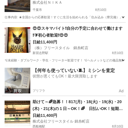
株式会社ＮＩＫＡ
千葉市
8月10日
仕事内容: ★全国からの応募歓迎！すぐに生活を始められる「住み込み（寮完備）」の
千葉
千葉市
建築
スタッフ
😍😍スキマバイト❗自分の予定に合わせて働けます
❗🔰初心者歓迎❗😍😍
日給11,400円
（株）フリースタイル 錦糸町店
新習志野駅
8月10日
🫧未経験・ダブルワーク・学生・フリーター歓迎です！ 🫧ヘルメットなどの備品無料で貸し
千葉
習志野市
新習志野駅
建築
ネット
【何年も使っていない🧵】ミシンを査定
状態が悪くてもOK！最大限買取します
プリフラ
Ad
助けて～🌈急募！！817(月)・18(火)・19(水)・20
(木)・21(木)の１日～OK！🌈 日払いOK！短期O
K！ 建築系軽作業スタッフ大募集😊
日給11,400円
株式会社フリースタイル 錦糸町店
西船橋駅
8月10日