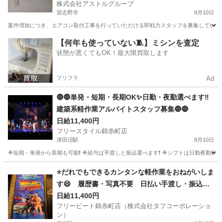
株式会社アストルグループ
習志野市
8月10日
案件増加につき、エアコン取付工事を行っていただける即戦力スタッフを募集しています
千葉
習志野市
その他
【何年も使っていない🧵】ミシンを査定
状態が悪くてもOK！最大限買取します
プリフラ
Ad
🔵🔵単発・短期・長期OK✨日勤・夜勤選べます‼️
建築系軽作業アルバイトスタッフ募集🔵🔵
日給11,400円
フリースタイル錦糸町店
津田沼駅
8月10日
🔷短期・単発から長期も可能❗ 🔷給与は手渡しと振込選べます❗ 🔷シフトは日勤夜勤自由な
千葉
千葉市
津田沼駅
建築
スタッフ
⭐だれでもできるカンタンな軽作業をおねがいしま
す😄 履歴書・写真不要 日払い手渡し・振込選
べます👍
日給11,400円
フリービート錦糸町店（株式会社タフコーポレーショ
ン）