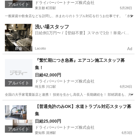
ドライバーパートナーズ株式会社
アルバイト
東京都 町田駅
5月28日
一般家庭や飲食店などを訪問し、水まわりのトラブル対応を行うお仕事です。 「水漏れ
東京
町田市
町田駅
軽作業
スタッフ
洗い場スタッフ
日給例1万円〜 /【登録不要】スマホで1分！単発バイ
ト一括検索✨
Lacotto
Ad
『繁忙期につき急募』エアコン施工スタッフ募
集！
日給42,000円
ドライバーパートナーズ株式会社
アルバイト
埼玉県 川口駅
6月24日
全国の大手家電量販店と連携！ 技術を生かし高収入・長期継続を！ 部材調達も、大手と
埼玉
川口市
川口駅
軽作業
スタッフ
【普通免許のみOK】水道トラブル対応スタッフ募
集
日給25,000円
ドライバーパートナーズ株式会社
アルバイト
愛知県 清洲駅
6月3日