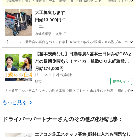
【勤務形態】東京・神奈川・千葉・埼玉中心に常時700ヶ所以上にて稼働しております大型
千葉
四街道市
四街道駅
その他
職長
大工募集します
日給13,000円
一エ.
海浜幕張駅
8月9日
【イベント・展示会の裏側をつくる仕事】 AI時代でも残る“現場スキル型ブルーカラー”
千葉
千葉市
海浜幕張駅
大工
インパクトドライバー
【基本残業なし】日勤専属&基本土日休み◎GWな
どの長期休暇あり！マイカー通勤OK♪未経験歓
迎！若手～ミドル男女活躍中【システムキッチン
月給176,000円
UTコネクト株式会社
の組立て】＜茨城県神栖市＞
旭市
提携サイト
＊＊住宅用システムキッチンの製造工場で組立て！＊＊ 未経験の方歓迎！ 細かい作業をす
千葉
旭市
大工
もっと見る
ドライバーパートナー
さんのその他の投稿記事：
エアコン施工スタッフ募集(部材仕入れも問題なし