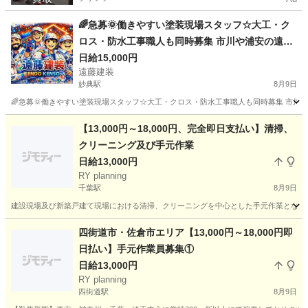
🌈急募🌞働きやすい塗装現場スタッフ☆大工・ク
ロス・防水工事職人も同時募集 市川や浦安の遠藤
建装では、塗装店の現場に 駆けつけてくれるスタ
日給15,000円
遠藤建装
ッフさんを募集しています🎨
妙典駅
8月9日
🌈急募🌞働きやすい塗装現場スタッフ☆大工・クロス・防水工事職人も同時募集 市川や
千葉
市川市
妙典駅
その他
スタッフ
【13,000円～18,000円、完全即日支払い】清掃、
クリーニング及び手元作業
日給13,000円
RY planning
千葉駅
8月9日
建設現場及び新築戸建て現場における清掃、クリーニングを中心とした手元作業となります
千葉
千葉市
千葉駅
その他
手元
四街道市・佐倉市エリア【13,000円～18,000円即
日払い】手元作業員募集①
日給13,000円
RY planning
四街道駅
8月9日