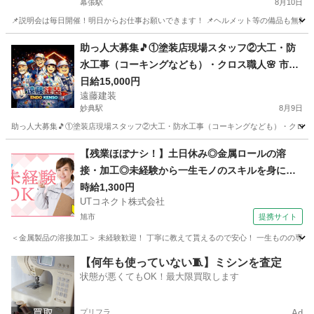
幕張駅
8月10日
📌説明会は毎日開催！明日からお仕事お願いできます！ 📌ヘルメット等の備品も無料貸与
千葉
千葉市
幕張駅
建築
掲示板
助っ人大募集🎵①塗装店現場スタッフ②大工・防
水工事（コーキングなども）・クロス職人🌸 市川
の外壁塗装専門店、遠藤建装では 下記の①②の条
日給15,000円
遠藤建装
件で、スタッフや職人さんを 募集しています🏠
妙典駅
8月9日
助っ人大募集🎵①塗装店現場スタッフ②大工・防水工事（コーキングなども）・クロス職人
千葉
市川市
妙典駅
その他
スタッフ
【残業ほぼナシ！】土日休み◎金属ロールの溶
接・加工◎未経験から一生モノのスキルを身につ
けられます♪メーカーへの転籍支援制度あり◎男性
時給1,300円
UTコネクト株式会社
活躍中！＜千葉県香取市＞
旭市
提携サイト
＜金属製品の溶接加工＞ 未経験歓迎！ 丁寧に教えて貰えるので安心！ 一生ものの専門ス
千葉
旭市
大工
【何年も使っていない🧵】ミシンを査定
状態が悪くてもOK！最大限買取します
プリフラ
Ad