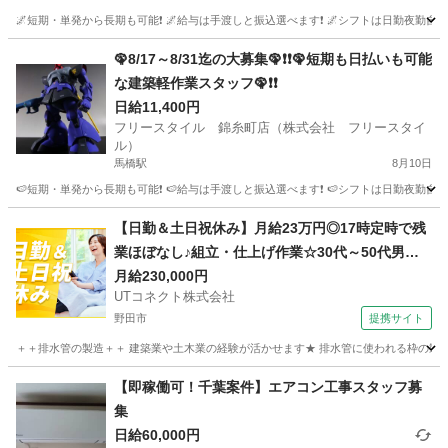
🌌短期・単発から長期も可能❗ 🌌給与は手渡しと振込選べます❗ 🌌シフトは日勤夜勤自由な
千葉
千葉市
西船橋駅
その他
スタッフ
🦚8/17～8/31迄の大募集🦚❗❗🦚短期も日払いも可能
な建築軽作業スタッフ🦚❗❗
日給11,400円
フリースタイル 錦糸町店（株式会社 フリースタイ
ル）
馬橋駅
8月10日
🍉短期・単発から長期も可能❗ 🍉給与は手渡しと振込選べます❗ 🍉シフトは日勤夜勤自由な
千葉
松戸市
馬橋駅
建築
スタッフ
【日勤＆土日祝休み】月給23万円◎17時定時で残
業ほぼなし♪組立・仕上げ作業☆30代～50代男性
活躍中＜茨城県守谷市＞
月給230,000円
UTコネクト株式会社
野田市
提携サイト
＋＋排水管の製造＋＋ 建築業や土木業の経験が活かせます★ 排水管に使われる枠の製造作
千葉
野田市
大工
【即稼働可！千葉案件】エアコン工事スタッフ募
集
日給60,000円