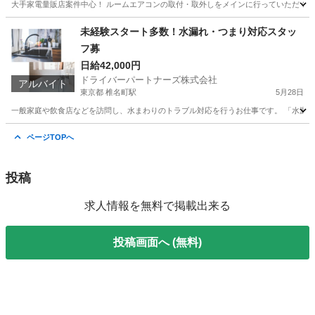
大手家電量販店案件中心！ ルームエアコンの取付・取外しをメインに行っていただくお
三重
津市
津駅
建築
スタッフ
未経験スタート多数！水漏れ・つまり対応スタッ
フ募
日給42,000円
ドライバーパートナーズ株式会社
アルバイト
東京都 椎名町駅
5月28日
一般家庭や飲食店などを訪問し、水まわりのトラブル対応を行うお仕事です。 「水漏れ
東京
豊島区
椎名町駅
軽作業
スタッフ
ページTOPへ
投稿
求人情報を無料で掲載出来る
投稿画面へ (無料)