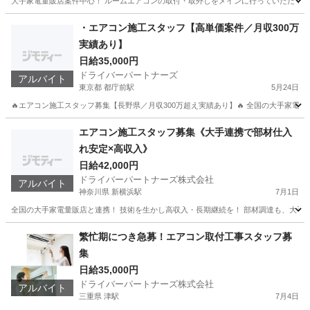
大手家電量販店案件中心！ ルームエアコンの取付・取外しをメインに行っていただくお
岐阜
岐阜市
柳津駅
建築
スタッフ
・エアコン施工スタッフ【高単価案件／月収300万
実績あり】
日給35,000円
ドライバーパートナーズ
アルバイト
東京都 都庁前駅
5月24日
🔥エアコン施工スタッフ募集【長野県／月収300万超え実績あり】🔥 全国の大手家電
東京
新宿区
都庁前駅
軽作業
スタッフ
エアコン施工スタッフ募集《大手連携で部材仕入
れ安定×高収入》
日給42,000円
ドライバーパートナーズ株式会社
アルバイト
神奈川県 新横浜駅
7月1日
全国の大手家電量販店と連携！ 技術を生かし高収入・長期継続を！ 部材調達も、大手と
神奈川
横浜市
新横浜駅
軽作業
スタッフ
繁忙期につき急募！エアコン取付工事スタッフ募
集
日給35,000円
ドライバーパートナーズ株式会社
アルバイト
三重県 津駅
7月4日