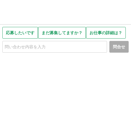
応募したいです
まだ募集してますか？
お仕事の詳細は？
問合せ
初めての方へ
利用規約
プライバシーポリシー
プライバシー・ステートメント
健全化に資する運用方針
お問い合わせ
運営会社
サイトマップ
ご利用ガイド
フリーワードで探す
PC版で表示
都道府県選択