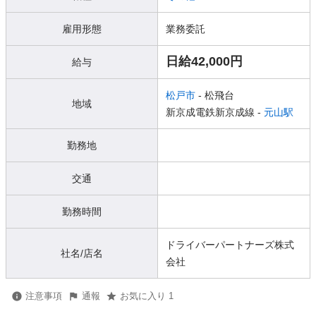
雇用形態
業務委託
日給42,000円
給与
松戸市
- 松飛台
地域
新京成電鉄新京成線 -
元山駅
勤務地
交通
勤務時間
ドライバーパートナーズ株式
社名/店名
会社
注意事項
通報
お気に入り 1