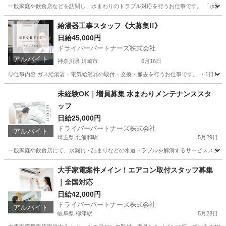
一般家庭や飲食店などを訪問し、水まわりのトラブル対応を行うお仕事です。 「水漏れ
愛知
清須市
清洲駅
軽作業
スタッフ
給湯器工事スタッフ《大募集!!》
日給45,000円
ドライバーパートナーズ株式会社
アルバイト
神奈川県 川崎市
6月16日
◎仕事内容 ガス給湯器・電気給湯器の取付・交換・撤去を行うお仕事です。 ・1日1〜5件
神奈川
川崎市
その他
給湯器
未経験OK｜増員募集 水まわりメンテナンススタ
ッフ
日給25,000円
ドライバーパートナーズ株式会社
アルバイト
埼玉県 北浦和駅
5月29日
一般家庭や飲食店にて、水漏れ・詰まりなどの水道トラブルを解消するサービススタッフ
埼玉
さいたま市
北浦和駅
その他
スタッフ
大手家電案件メイン！エアコン取付スタッフ募集
｜全国対応
日給42,000円
ドライバーパートナーズ株式会社
アルバイト
岐阜県 柳津駅
5月28日