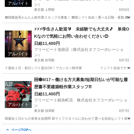
アルバイト
ン）
東京都 上野駅
8月6日
🟪🟨建築系かんたん軽作業スタッフ大募集！ 🟪🟨シフト自由！選べる日勤・夜勤 🟪🟨
東京
台東区
上野駅
建築
スタッフ
⚡⚡⚡学生さん歓迎🔰 未経験でも大丈夫🎵 単発O
Kなので気軽にお問い合わせください😊
日給11,400円
フリービート池袋店（株式会社タフコーポレーショ
アルバイト
ン）
東京都 赤羽駅
8月7日
🚩激短１日・前日シフト提出OK！でカンタン軽作業 🚩シフト自由でサクッ
東京
北区
赤羽駅
建築
建築現場
🆘🟢8/17～働ける方大募集❗短期日払いが可能な履
歴書不要建築軽作業スタッフ❗❗
日給11,400円
フリービート錦糸町店 株式会社タフコーポレーショ
アルバイト
ン
東京都 浅草駅
8月7日
🟨最短１日からの単発＆短期🆗 🟨ライフスタイルに合わせて選べる自由なシフト😃 
東京
世田谷区
浅草駅
その他
スタッフ
ページTOPへ