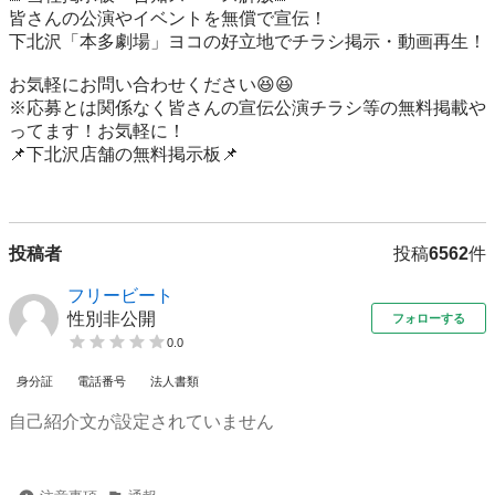
皆さんの公演やイベントを無償で宣伝！

下北沢「本多劇場」ヨコの好立地でチラシ掲示・動画再生！

お気軽にお問い合わせください😆😆

※応募とは関係なく皆さんの宣伝公演チラシ等の無料掲載や
ってます！お気軽に！

📌下北沢店舗の無料掲示板📌

投稿者
投稿
6562
件
フリービート
性別非公開
フォローする
0.0
身分証
電話番号
法人書類
自己紹介文が設定されていません