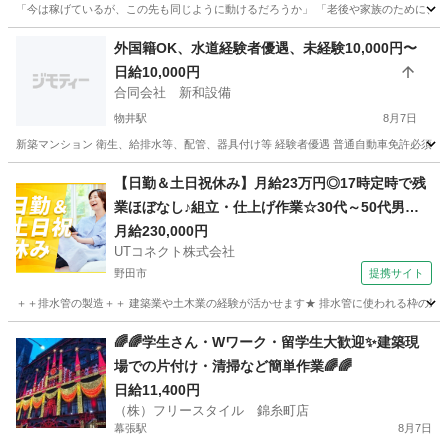
「今は稼げているが、この先も同じように動けるだろうか」 「老後や家族のために、将
千葉
千葉市
県庁前駅
その他
サブスク
外国籍OK、水道経験者優遇、未経験10,000円〜
日給10,000円
合同会社 新和設備
物井駅
8月7日
新築マンション 衛生、給排水等、配管、器具付け等 経験者優遇 普通自動車免許必須（車
千葉
四街道市
物井駅
その他
水道
【日勤＆土日祝休み】月給23万円◎17時定時で残
業ほぼなし♪組立・仕上げ作業☆30代～50代男性
活躍中＜茨城県守谷市＞
月給230,000円
UTコネクト株式会社
野田市
提携サイト
＋＋排水管の製造＋＋ 建築業や土木業の経験が活かせます★ 排水管に使われる枠の製造作
千葉
野田市
大工
🌈🌈学生さん・Wワーク・留学生大歓迎✨建築現
場での片付け・清掃など簡単作業🌈🌈
日給11,400円
（株）フリースタイル 錦糸町店
幕張駅
8月7日