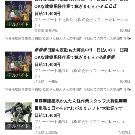
OKな建築系軽作業で稼ぎませんか🎵🍒🍒🍒
日給11,400円
フリービート下北沢店（株式会社タフコーポレーショ
アルバイト
ン）
東京都 高井戸駅
8月6日
🫧各種建築改修現場補助(監督さん職人さんの補助)❗❗ 🫧初めての方でも大歓迎❗❗ 🫧取
東京
杉並区
高井戸駅
建築
掲示板
🌈🌈🌈日勤も夜勤も大募集中❗❗ 日払いOK 短期
OKな建築系軽作業で稼ぎませんか❓🌈🌈🌈
日給11,400円
フリービート池袋店（株式会社タフコーポレーショ
アルバイト
ン）
埼玉県 小手指駅
8月6日
🫧各種建築改修現場補助(監督さん職人さんの補助)❗❗ 🫧初めての方でも大歓迎❗❗ 🫧取
埼玉
所沢市
小手指駅
建築
掲示板
🟧🟨🟩建築系かんたん軽作業スタッフ大募集🟧🟨
🟩単発１日からの“わがままシフト”大歓迎です！
日給11,400円
フリービート池袋店（株式会社タフコーポレーショ
アルバイト
ン）
埼玉県 北朝霞駅
7月23日