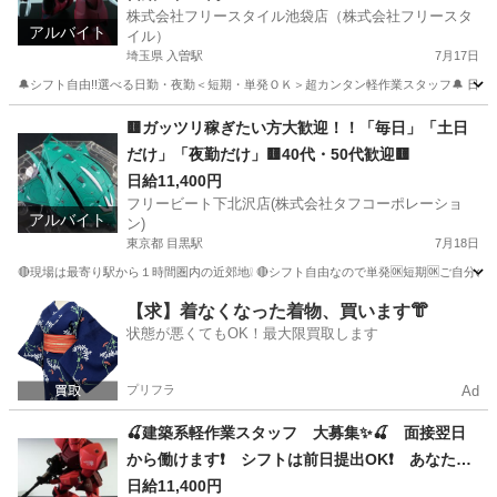
株式会社フリースタイル池袋店（株式会社フリースタ
アルバイト
イル）
埼玉県 入曽駅
7月17日
🔔シフト自由!!選べる日勤・夜勤＜短期・単発ＯＫ＞超カンタン軽作業スタッフ🔔 日勤/
埼玉
狭山市
入曽駅
建築
スタッフ
🟨ガッツリ稼ぎたい方大歓迎！！「毎日」「土日
だけ」「夜勤だけ」🟨40代・50代歓迎🟨
日給11,400円
フリービート下北沢店(株式会社タフコーポレーショ
アルバイト
ン)
東京都 目黒駅
7月18日
🔴現場は最寄り駅から１時間圏内の近郊地❕ 🔴シフト自由なので単発🆗短期🆗ご自分の都
東京
千代田区
目黒駅
その他
給料
【求】着なくなった着物、買います👘
状態が悪くてもOK！最大限買取します
プリフラ
Ad
🍒建築系軽作業スタッフ 大募集✨🍒 面接翌日
から働けます❗ シフトは前日提出OK❗ あなた次
第で自由に調整可能です😊🎵
日給11,400円