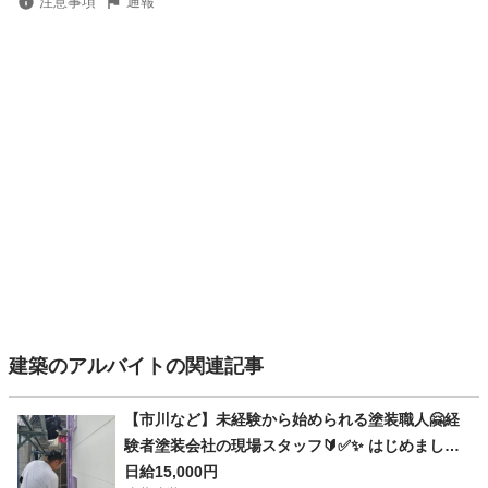
注意事項
通報
建築のアルバイトの関連記事
【市川など】未経験から始められる塗装職人🤗経
験者塗装会社の現場スタッフ🔰✅✨ はじめまして
🙇閲覧ありがとうございます🌈 市川の外壁塗装専
日給15,000円