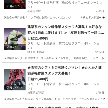
フリービート錦糸町店（株式会社タフコーポレーショ
アルバイト
ン）
稲毛海岸駅
7月9日
説明会を毎日開催！ お気軽にお問い合わせください😊 🍀初心者大歓迎🍀 🟡短期1日
千葉
千葉市
稲毛海岸駅
建築
スタッフ
建築系カンタン軽作業スタッフ大募集！≪好きな
時だけ自由に働けます!!≫「友達を誘って一緒に応
募♪」
日給11,400円
フリービート池袋店（株式会社タフコーポレーショ
アルバイト
ン）
埼玉県 上尾駅
7月23日
★建築系カンタン軽作業スタッフ大募集★ ★ノルマ無し、勤務地多数、 【シフトは都合に合
埼玉
上尾市
上尾駅
建築
スタッフ
★希望のシフトをご相談ください！★かんたん建
築系軽作業スタッフ大募集！
日給11,400円
フリービート池袋店（株式会社タフコーポレーショ
アルバイト
ン）
埼玉県 所沢駅
7月6日
★建築系かんたん軽作業スタッフ大募集！★ 🟨「あなた次第」でどんな働き方でもOK！ 
埼玉
所沢市
所沢駅
建築
スタッフ