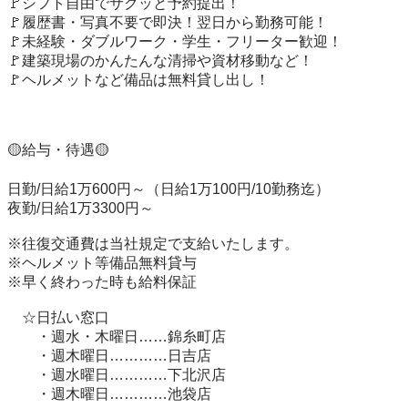
🚩シフト自由でサクッと予約提出！　

🚩履歴書・写真不要で即決！翌日から勤務可能！　　　　

🚩未経験・ダブルワーク・学生・フリーター歓迎！　

🚩建築現場のかんたんな清掃や資材移動など！

🚩ヘルメットなど備品は無料貸し出し！

🟡給与・待遇🟡

日勤/日給1万600円～（日給1万100円/10勤務迄）

夜勤/日給1万3300円～

※往復交通費は当社規定で支給いたします。

※ヘルメット等備品無料貸与

※早く終わった時も給料保証

　☆日払い窓口

　　・週水・木曜日……錦糸町店

　　・週木曜日…………日吉店

　　・週水曜日…………下北沢店

　　・週木曜日…………池袋店
