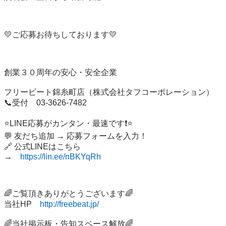
💛ご応募お待ちしております💛

創業３０周年の安心・安全企業

フリービート錦糸町店（株式会社タフコーポレーション）

📞受付　03-3626-7482　　　

⭐LINE応募がカンタン・最速です❗⭐

💬 友だち追加 → 応募フォームを入力！

🔗 公式LINEはこちら

→　
https://lin.ee/nBKYqRh
🌈ご覧頂きありがとうございます🌈

当社HP　
http://freebeat.jp/
🌈当社掲示板・告知スペース解放🌈
