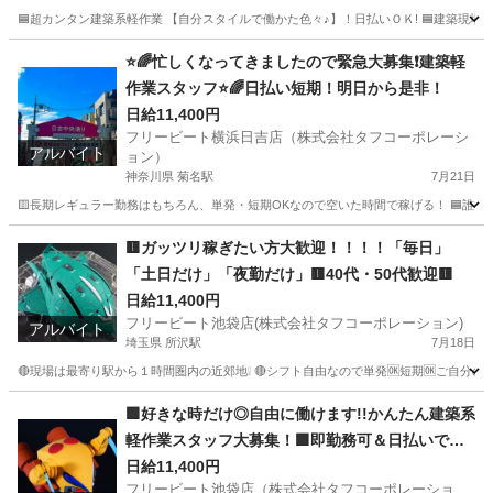
🟦超カンタン建築系軽作業 【自分スタイルで働かた色々♪】！日払いＯＫ! 🟦建築現場でのカン
埼玉
朝霞市
北朝霞駅
建築
建築現場
⭐🌈忙しくなってきましたので緊急大募集❗建築軽
作業スタッフ⭐🌈日払い短期！明日から是非！
日給11,400円
フリービート横浜日吉店（株式会社タフコーポレーシ
アルバイト
ョン）
神奈川県 菊名駅
7月21日
🟨長期レギュラー勤務はもちろん、単発・短期OKなので空いた時間で稼げる！ 🟦誰で
神奈川
横浜市
菊名駅
その他
スタッフ
🟨ガッツリ稼ぎたい方大歓迎！！！！「毎日」
「土日だけ」「夜勤だけ」🟨40代・50代歓迎🟨
日給11,400円
フリービート池袋店(株式会社タフコーポレーション)
アルバイト
埼玉県 所沢駅
7月18日
🔴現場は最寄り駅から１時間圏内の近郊地❕ 🔴シフト自由なので単発🆗短期🆗ご自分の都
埼玉
さいたま市
所沢駅
その他
給料
🟩好きな時だけ◎自由に働けます!!かんたん建築系
軽作業スタッフ大募集！🟩即勤務可＆日払いでス
グ給与ＧＥＴ
日給11,400円
フリービート池袋店（株式会社タフコーポレーショ