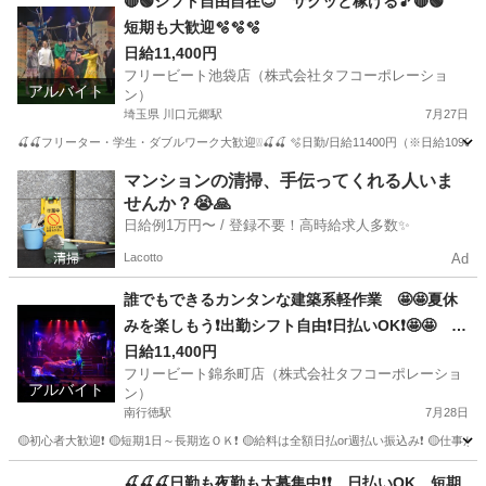
🔴🟢シフト自由自在😊 サクッと稼げる🎵🔴🟢
短期も大歓迎🫧🫧🫧
日給11,400円
フリービート池袋店（株式会社タフコーポレーショ
アルバイト
ン）
埼玉県 川口元郷駅
7月27日
🍒🍒フリーター・学生・ダブルワーク大歓迎❕❕🍒🍒 🫧日勤/日給11400円（※日給10900
埼玉
川口市
川口元郷駅
建築
掲示板
マンションの清掃、手伝ってくれる人いま
せんか？😭🙏
日給例1万円〜 / 登録不要！高時給求人多数✨
Lacotto
Ad
誰でもできるカンタンな建築系軽作業 🤩🤩夏休
みを楽しもう❗出勤シフト自由❗日払いOK❗🤩🤩 友
達同士の応募も大歓迎🎵
日給11,400円
フリービート錦糸町店（株式会社タフコーポレーショ
アルバイト
ン）
南行徳駅
7月28日
🟡初心者大歓迎❗ 🟡短期1日～長期迄ＯＫ❗ 🟡給料は全額日払or週払い振込み❗ 🟡仕
千葉
市川市
南行徳駅
建築
夏休み
🍒🍒🍒日勤も夜勤も大募集中❗❗ 日払いOK 短期