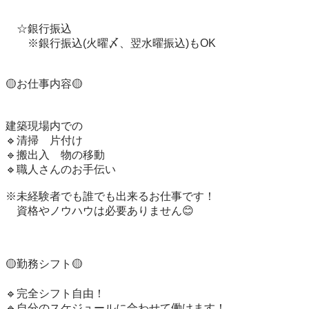
　☆銀行振込

　　※銀行振込(火曜〆、翌水曜振込)もOK

🟡お仕事内容🟡

建築現場内での

🔹清掃　片付け

🔹搬出入　物の移動

🔹職人さんのお手伝い

※未経験者でも誰でも出来るお仕事です！

　資格やノウハウは必要ありません😊

🟡勤務シフト🟡

🔹完全シフト自由！

🔹自分のスケジュールに合わせて働けます！
