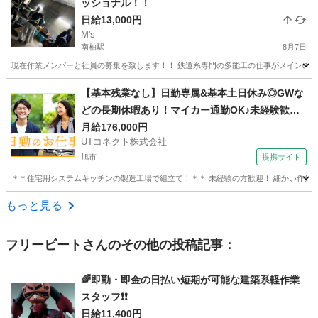
ッショナル！！
日給13,000円
M's
南柏駅
8月7日
現在作業メンバーと社員の募集を致します！！ 鉄道系専門の多能工の仕事がメインの会
千葉
柏市
南柏駅
その他
瓦屋根
【基本残業なし】日勤専属&基本土日休み◎GWな
どの長期休暇あり！マイカー通勤OK♪未経験歓
迎！若手～ミドル男女活躍中【システムキッチン
月給176,000円
UTコネクト株式会社
の組立て】＜茨城県神栖市＞
旭市
提携サイト
＊＊住宅用システムキッチンの製造工場で組立て！＊＊ 未経験の方歓迎！ 細かい作業をす
千葉
旭市
大工
もっと見る
フリービート
さんのその他の投稿記事：
🌈即勤・即金の日払い短期が可能な建築系軽作業
スタッフ❗❗
日給11,400円