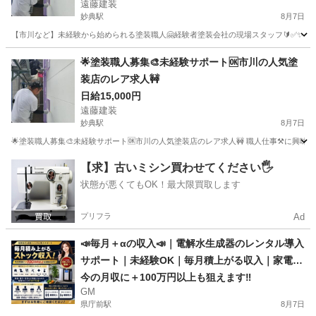
遠藤建装
門店の遠藤建装です☺️
妙典駅
8月7日
【市川など】未経験から始められる塗装職人🤗経験者塗装会社の現場スタッフ🔰✅✨ はじめ
千葉
市川市
妙典駅
建築
🌟塗装職人募集🎨未経験サポート🆗市川の人気塗
装店のレア求人🚧
日給15,000円
遠藤建装
妙典駅
8月7日
🌟塗装職人募集🎨未経験サポート🆗市川の人気塗装店のレア求人🚧 職人仕事⚒️に興味
千葉
市川市
妙典駅
その他
【求】古いミシン買わせてください🖐️
状態が悪くてもOK！最大限買取します
プリフラ
Ad
📣毎月＋αの収入📣｜電解水生成器のレンタル導入
サポート｜未経験OK｜毎月積上がる収入｜家電取
付業者・営業職・個人の方も活躍中！｜千葉県 🔻
今の月収に＋100万円以上も狙えます‼️
GM
🔻🔻🔻🔻🔻🔻🔻🔻🔻🔻🔻🔻🔻
県庁前駅
8月7日