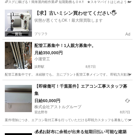
🌈スグに稼げる！簡単屋内軽作業🌈 短期勤務もＯＫ‼️ ★スキマバイトはじめよう★ 🟢日勤/
千葉
千葉市
幕張駅
建築
留学生
【求】古いミシン買わせてください🖐️
状態が悪くてもOK！最大限買取します
プリフラ
Ad
配管工募集中！1人親方募集中。
月給350,000円
小瀧管工
浜野駅
8月7日
配管工募集中です。 未経験でも。 主にプラント配管工事メインです。 即戦力大歓迎です。 
千葉
千葉市
浜野駅
その他
配管工
【即稼働可！千葉案件】エアコン工事スタッフ募
集
日給60,000円
株式会社アストルグループ
習志野市
8月7日
案件増加につき、エアコン取付工事を行っていただける即戦力スタッフを募集しています
千葉
習志野市
その他
💰💰お財布に余裕が出来る短期日払い可能な建築