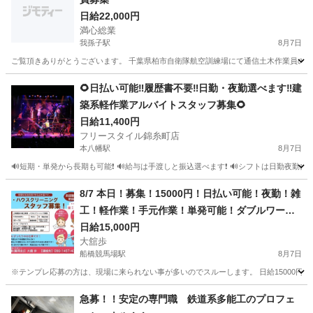
日給22,000円
満心総業
我孫子駅
8月7日
ご覧頂きありがとうございます。 千葉県柏市自衛隊航空訓練場にて通信土木作業員の手元作業
千葉
柏市
我孫子駅
その他
🌻日払い可能‼️履歴書不要‼️日勤・夜勤選べます‼️建
築系軽作業アルバイトスタッフ募集🌻
日給11,400円
フリースタイル錦糸町店
本八幡駅
8月7日
🔊短期・単発から長期も可能❗ 🔊給与は手渡しと振込選べます❗ 🔊シフトは日勤夜勤自由な
千葉
千葉市
本八幡駅
建築
スタッフ
8/7 本日！募集！15000円！日払い可能！夜勤！雑
工！軽作業！手元作業！単発可能！ダブルワーク
OK
日給15,000円
大舘歩
船橋競馬場駅
8月7日
※テンプレ応募の方は、現場に来られない事が多いのでスルーします。 日給15000円！
千葉
船橋市
船橋競馬場駅
その他
単発
急募！！安定の専門職 鉄道系多能工のプロフェ