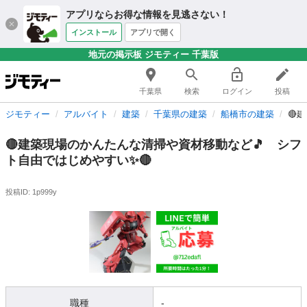
アプリならお得な情報を見逃さない！
インストール
アプリで開く
地元の掲示板 ジモティー 千葉版
千葉県
検索
ログイン
投稿
ジモティー
アルバイト
建築
千葉県の建築
船橋市の建築
🔴
🔴建築現場のかんたんな清掃や資材移動など🎵 シフ
ト自由ではじめやすい✨🔴
投稿ID: 1p999y
職種
-