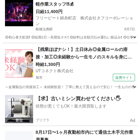
軽作業スタッフ❗❗💰
日給11,400円
フリービート錦糸町店 株式会社タフコーポレーショ
ン
船橋法典駅
8月7日
🟡初心者大歓迎❗ 🟡短期1日～長期迄ＯＫ❗ 🟡給料は全額日払or週払い振込み❗ 🟡仕事
千葉
千葉市
船橋法典駅
その他
給料
【残業ほぼナシ！】土日休み◎金属ロールの溶
接・加工◎未経験から一生モノのスキルを身につ
けられます♪メーカーへの転籍支援制度あり◎男性
時給1,300円
UTコネクト株式会社
活躍中！＜千葉県香取市＞
旭市
提携サイト
＜金属製品の溶接加工＞ 未経験歓迎！ 丁寧に教えて貰えるので安心！ 一生ものの専門ス
千葉
旭市
大工
【求】古いミシン買わせてください🖐️
状態が悪くてもOK！最大限買取します
プリフラ
Ad
8月17日〜1ヶ月夜勤柏市内にて通信土木手元作業
員募集