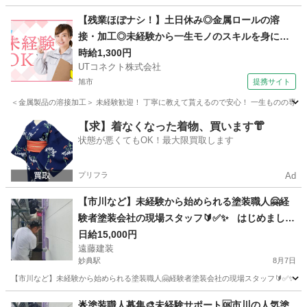
千葉
船橋市
船橋競馬場駅
その他
建設現場
【残業ほぼナシ！】土日休み◎金属ロールの溶
接・加工◎未経験から一生モノのスキルを身につ
けられます♪メーカーへの転籍支援制度あり◎男性
時給1,300円
UTコネクト株式会社
活躍中！＜千葉県香取市＞
旭市
提携サイト
＜金属製品の溶接加工＞ 未経験歓迎！ 丁寧に教えて貰えるので安心！ 一生ものの専門ス
千葉
旭市
大工
【求】着なくなった着物、買います👘
状態が悪くてもOK！最大限買取します
プリフラ
Ad
【市川など】未経験から始められる塗装職人🤗経
験者塗装会社の現場スタッフ🔰✅✨ はじめまして
🙇閲覧ありがとうございます🌈 市川の外壁塗装専
日給15,000円
遠藤建装
門店の遠藤建装です☺️
妙典駅
8月7日
【市川など】未経験から始められる塗装職人🤗経験者塗装会社の現場スタッフ🔰✅✨ はじめ
千葉
市川市
妙典駅
建築
🌟塗装職人募集🎨未経験サポート🆗市川の人気塗