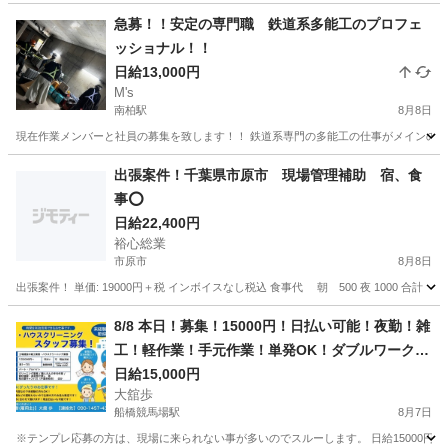
急募！！安定の専門職 鉄道系多能工のプロフェ
ッショナル！！
日給13,000円
M's
南柏駅
8月8日
現在作業メンバーと社員の募集を致します！！ 鉄道系専門の多能工の仕事がメインの会
千葉
柏市
南柏駅
その他
瓦屋根
出張案件！千葉県市原市 現場管理補助 宿、食
事⭕️
日給22,400円
裕心総業
市原市
8月8日
出張案件！ 単価: 19000円＋税 インボイスなし税込 食事代 朝 500 夜 1000 合計 1
千葉
市原市
建築
8/8 本日！募集！15000円！日払い可能！夜勤！雑
工！軽作業！手元作業！単発OK！ダブルワーク可
能！建設現場
日給15,000円
大舘歩
船橋競馬場駅
8月7日
※テンプレ応募の方は、現場に来られない事が多いのでスルーします。 日給15000円！