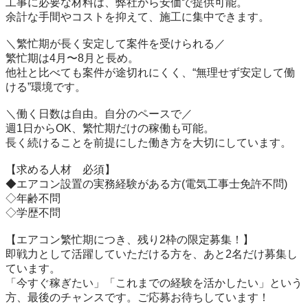
工事に必要な材料は、弊社から安価で提供可能。

余計な手間やコストを抑えて、施工に集中できます。

＼繁忙期が長く安定して案件を受けられる／

繁忙期は4月〜8月と長め。

他社と比べても案件が途切れにくく、“無理せず安定して働
ける”環境です。

＼働く日数は自由。自分のペースで／

週1日からOK、繁忙期だけの稼働も可能。

長く続けることを前提にした働き方を大切にしています。

【求める人材　必須】

◆エアコン設置の実務経験がある方(電気工事士免許不問)

◇年齢不問

◇学歴不問

【エアコン繁忙期につき、残り2枠の限定募集！】

即戦力として活躍していただける方を、あと2名だけ募集し
ています。

「今すぐ稼ぎたい」「これまでの経験を活かしたい」という
方、最後のチャンスです。ご応募お待ちしています！