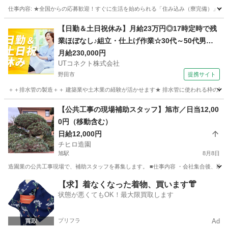
仕事内容: ★全国からの応募歓迎！すぐに生活を始められる「住み込み（寮完備）」の
千葉
千葉市
建築
スタッフ
【日勤＆土日祝休み】月給23万円◎17時定時で残
業ほぼなし♪組立・仕上げ作業☆30代～50代男性
活躍中＜茨城県守谷市＞
月給230,000円
UTコネクト株式会社
野田市
提携サイト
＋＋排水管の製造＋＋ 建築業や土木業の経験が活かせます★ 排水管に使われる枠の製造作
千葉
野田市
大工
【公共工事の現場補助スタッフ】旭市／日当12,00
0円（移動含む）
日給12,000円
チヒロ造園
旭駅
8月8日
造園業の公共工事現場で、補助スタッフを募集します。 ■仕事内容 ・会社集合後、現場へ
千葉
旭市
旭駅
建築
【求】着なくなった着物、買います👘
状態が悪くてもOK！最大限買取します
プリフラ
Ad