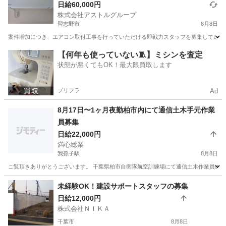
日給60,000円
株式会社アストルグループ
習志野市
8月8日
案件増加につき、エアコン取付工事を行っていただける即戦力スタッフを募集しています
千葉
習志野市
その他
【何年も使っていない🧵】ミシンを査定
状態が悪くてもOK！最大限買取します
プリフラ
Ad
8月17日〜1ヶ月夜勤柏市内にて通信土木手元作業
員募集
日給22,000円
満心総業
我孫子駅
8月8日
ご覧頂きありがとうございます。 千葉県柏市自衛隊航空訓練場にて通信土木作業員の手元作業
千葉
柏市
我孫子駅
その他
未経験OK！建設サポートスタッフの募集
日給12,000円
株式会社ＮＩＫＡ
千葉市
8月8日