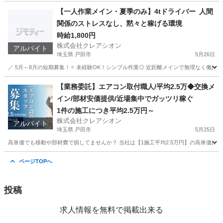
【一人作業メイン・夏季のみ】4tドライバー 人間
関係のストレスなし、黙々と稼げる環境
時給1,800円
株式会社クレアシオン
アルバイト
埼玉県 戸田市
5月26日
／ 5月～8月の短期募集！✧ 未経験OK！シンプル作業◎ 近距離メインで無理なく働ける♪
埼玉
戸田市
ドライバー
時給
【業務委託】エアコン取付職人/平均2.5万◆交換メ
イン/部材安価提供/近場集中でガッツリ稼ぐ
1件の施工につき平均2.5万円～
株式会社クレアシオン
アルバイト
埼玉県 戸田市
5月25日
高単価でも移動や部材費で損してませんか？ 当社は【1施工平均2.5万円】の高単価に
埼玉
戸田市
その他
近場
ページTOPへ
投稿
求人情報を無料で掲載出来る