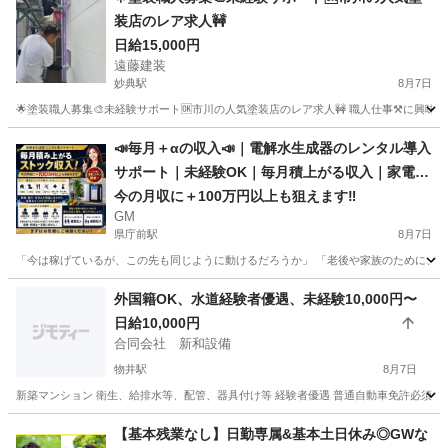
日給15,000円
遠藤建装
妙典駅
8月7日
🌟塗装職人募集🎨未経験サポート🆗市川の人気塗装店のレア求人🚧 職人仕事⚒️に興味
千葉
市川市
妙典駅
その他
📣毎月＋αの収入📣｜電解水生成器のレンタル導入
サポート｜未経験OK｜毎月積上がる収入｜家電取
付業者・営業職・個人の方も活躍中！｜千葉県 🔻
今の月収に＋100万円以上も狙えます‼️
GM
🔻🔻🔻🔻🔻🔻🔻🔻🔻🔻🔻🔻🔻
県庁前駅
8月7日
「今は稼げているが、この先も同じように動けるだろうか」 「老後や家族のために、将
千葉
千葉市
県庁前駅
その他
サブスク
外国籍OK、水道経験者優遇、未経験10,000円〜
日給10,000円
合同会社 新和設備
物井駅
8月7日
新築マンション 衛生、給排水等、配管、器具付け等 経験者優遇 普通自動車免許必須（車
千葉
四街道市
物井駅
その他
水道
【基本残業なし】日勤専属&基本土日休み◎GWな