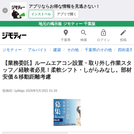
アプリならお得な情報を見逃さない！
インストール
アプリで開く
地元の掲示板 ジモティー 千葉版
千葉県
検索
ログイン
投稿
ジモティー
アルバイト
建築
その他
千葉県のその他
四街道市
【業務委託】ルームエアコン設置・取り外し作業スタ
ッフ／経験者必見！柔軟シフト・しがらみなし。部材
安価＆移動距離考慮
投稿ID: 1p8dgs
2026年5月18日 01:34