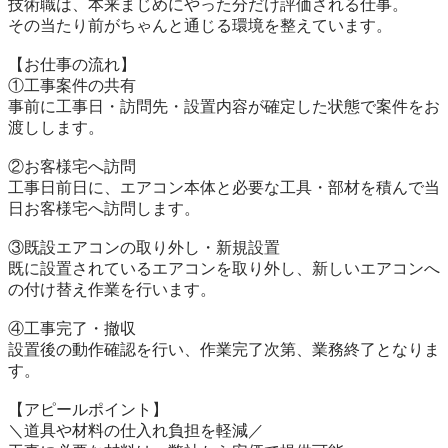
技術職は、本来まじめにやった分だけ評価される仕事。

その当たり前がちゃんと通じる環境を整えています。

【お仕事の流れ】

①工事案件の共有

事前に工事日・訪問先・設置内容が確定した状態で案件をお
渡しします。

②お客様宅へ訪問

工事日前日に、エアコン本体と必要な工具・部材を積んで当
日お客様宅へ訪問します。

③既設エアコンの取り外し・新規設置

既に設置されているエアコンを取り外し、新しいエアコンへ
の付け替え作業を行います。

④工事完了・撤収

設置後の動作確認を行い、作業完了次第、業務終了となりま
す。

【アピールポイント】

＼道具や材料の仕入れ負担を軽減／
