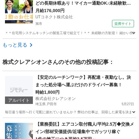
どの長期休暇あり！マイカー通勤OK♪未経験歓
迎！若手～ミドル男女活躍中【システムキッチン
月給176,000円
UTコネクト株式会社
の組立て】＜茨城県神栖市＞
旭市
提携サイト
＊＊住宅用システムキッチンの製造工場で組立て！＊＊ 未経験の方歓迎！ 細かい作業をす
千葉
旭市
大工
もっと見る
株式クレアシオン
さんのその他の投稿記事：
【安定のルーチンワーク】再配達・夜勤なし。決
まった処分場へ運ぶだけのドライバー募集！
時給1,800円
株式会社クレアシオン
アルバイト
埼玉県 戸田市
5月27日
毎日違う場所へ行く宅配に疲れていませんか？ 弊社の仕事は、回収した家電を決まった処分
埼玉
戸田市
ドライバー
時給
【業務委託】エアコン取付職人/平均2.5万◆交換メ
イン/部材安価提供/近場集中でガッツリ稼ぐ