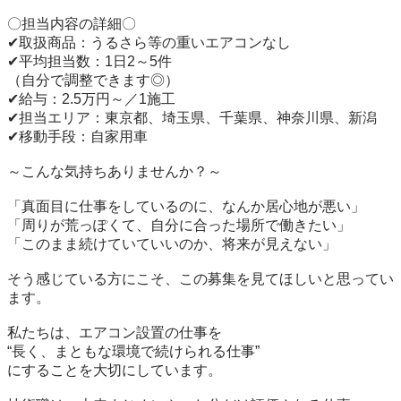
〇担当内容の詳細〇

✔取扱商品：うるさら等の重いエアコンなし

✔平均担当数：1日2～5件

（自分で調整できます◎）

✔給与：2.5万円～／1施工

✔担当エリア：東京都、埼玉県、千葉県、神奈川県、新潟

✔移動手段：自家用車

～こんな気持ちありませんか？～

「真面目に仕事をしているのに、なんか居心地が悪い」

「周りが荒っぽくて、自分に合った場所で働きたい」

「このまま続けていていいのか、将来が見えない」

そう感じている方にこそ、この募集を見てほしいと思ってい
ます。

私たちは、エアコン設置の仕事を

“長く、まともな環境で続けられる仕事”

にすることを大切にしています。
