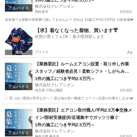
1件の施工につき平均2.5万円～
株式会社クレアシオン
アルバイト
四街道市
5月25日
高単価でも移動や部材費で損してませんか？ 当社は【1施工平均2.5万円】の高単価に
千葉
四街道市
その他
近場
【求】着なくなった着物、買います👘
状態が悪くてもOK！最大限買取します
プリフラ
Ad
【業務委託】ルームエアコン設置・取り外し作業
スタッフ／経験者必見！柔軟シフト・しがらみな
し。部材安価＆移動距離考慮
1件の施工につき平均2.5万円～
株式会社クレアシオン
アルバイト
埼玉県 戸田公園駅
5月18日
／ 荒っぽい環境が苦手な方へ！ 居心地の良い職場で エアコン設置の仕事をしませんか？
埼玉
戸田市
戸田公園駅
その他
スタッフ
【業務委託】エアコン取付職人/平均2.5万◆交換メ
イン/部材安価提供/近場集中でガッツリ稼ぐ
1件の施工につき平均2.5万円～
株式会社クレアシオン
アルバイト
神奈川県 横浜市
5月25日