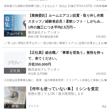
高単価でも移動や部材費で損してませんか？ 当社は【1施工平均2.5万円】の高単価に
神奈川
横浜市
その他
近場
【業務委託】ルームエアコン設置・取り外し作業
スタッフ／経験者必見！柔軟シフト・しがらみな
し。部材安価＆移動距離考慮
1件の施工につき平均2.5万円～
株式会社クレアシオン
アルバイト
神奈川県 羽沢横浜国大駅
5月18日
／ 荒っぽい環境が苦手な方へ！ 居心地の良い職場で エアコン設置の仕事をしませんか？
神奈川
横浜市
羽沢横浜国大駅
その他
スタッフ
【正社員】総合職／「事業を背負う」覚悟を持っ
て、来てください。
月収350,000円
株式会社クレアシオン
正社員
埼玉県 北戸田駅
6月25日
入社後は設置事業を軸に、配車・協力事業者管理・クライアント折衝など多岐にわたる業
埼玉
戸田市
北戸田駅
その他
【何年も使っていない🧵】ミシンを査定
状態が悪くてもOK！最大限買取します
プリフラ
Ad