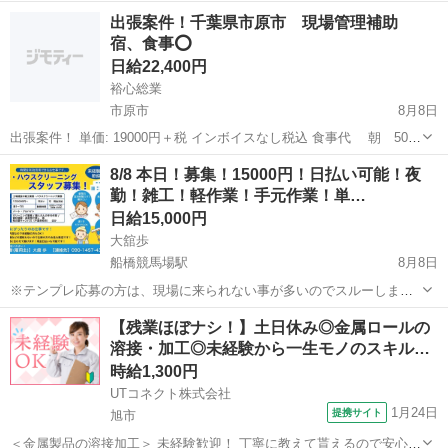
仕事がメインの会社です。 まず初めに、連絡が途絶える方や適当な返
千葉
柏市
南柏駅
その他
瓦屋根
出張案件！千葉県市原市 現場管理補助
信の方マナーや常識が無い方は連絡しないで下さい、こちらの時間の
宿、食事⭕️
無駄です。 現在の現場は海外の方...
日給22,400円
裕心総業
市原市
8月8日
出張案件！ 単価: 19000円＋税 インボイスなし税込 食事代 朝 500
夜 1000 合計 1500円 現場場所 千葉県 大阪国際石油精製(株) 千葉製
千葉
市原市
建築
8/8 本日！募集！15000円！日払い可能！夜
油所 2人 期間:9月1日〜半年(延長可能性あり) ...
勤！雑工！軽作業！手元作業！単…
日給15,000円
大舘歩
船橋競馬場駅
8月8日
※テンプレ応募の方は、現場に来られない事が多いのでスルーしま
す。 日給15000円！ バックレない方のみ コミュニュケーションが取れ
千葉
船橋市
船橋競馬場駅
その他
建設現場
【残業ほぼナシ！】土日休み◎金属ロールの
る方 ※日払いの方はご相談下さい。 ※面接は有りません。 ※直行直
溶接・加工◎未経験から一生モノのスキル…
帰になります ★勤...
時給1,300円
UTコネクト株式会社
1月24日
提携サイト
旭市
＜金属製品の溶接加工＞ 未経験歓迎！ 丁寧に教えて貰えるので安心！