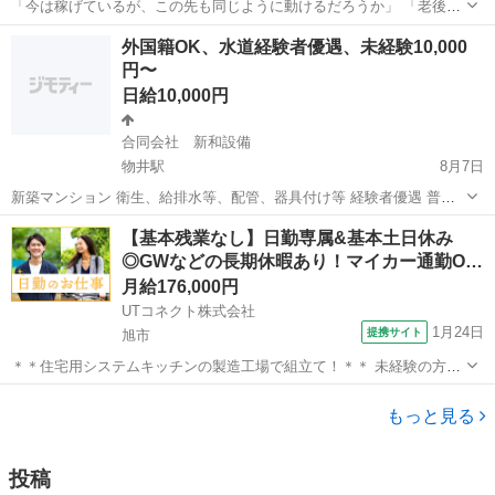
「今は稼げているが、この先も同じように動けるだろうか」 「老後や
家族のために、将来に残る収入源を持ちたい」 そんな不安や想いをお
千葉
千葉市
県庁前駅
その他
サブスク
外国籍OK、水道経験者優遇、未経験10,000
持ちの方に、ぜひ一度知っていただきたい案件です。 ⸻ 現在、水
円〜
道水をそのまま飲まれている...
日給10,000円
合同会社 新和設備
物井駅
8月7日
新築マンション 衛生、給排水等、配管、器具付け等 経験者優遇 普通
自動車免許必須（車両貸し出し可） 作業着支給、空調服支給 バイトか
千葉
四街道市
物井駅
その他
水道
【基本残業なし】日勤専属&基本土日休み
ら社員へも可。 社会保険、雇用保険、厚生年金、労災保険 交通費全額
◎GWなどの長期休暇あり！マイカー通勤O…
支給 給料相談（短期ア...
月給176,000円
UTコネクト株式会社
1月24日
提携サイト
旭市
＊＊住宅用システムキッチンの製造工場で組立て！＊＊ 未経験の方歓
迎！ 細かい作業をするのが得意な方にオススメのお仕事★ わからない
千葉
旭市
大工
ことがあればすぐ聞ける環境なので、 初めての方も安心です♪ 20代・
もっと見る
30代・40代の幅広...
投稿