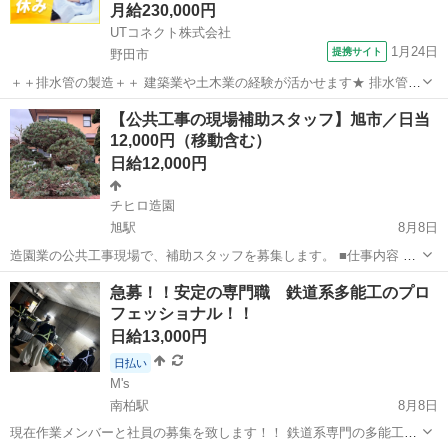
月給230,000円
UTコネクト株式会社
1月24日
提携サイト
野田市
＋＋排水管の製造＋＋ 建築業や土木業の経験が活かせます★ 排水管に
使われる枠の製造作業をおまかせします！ ＜具体的には…＞ ◆コンク
千葉
野田市
大工
【公共工事の現場補助スタッフ】旭市／日当
リートの金枠の組み立て ◆取り外し ◆仕上げ ※上記作業の繰り返し
12,000円（移動含む）
です！ ＜おすすめ...
日給12,000円
チヒロ造園
旭駅
8月8日
造園業の公共工事現場で、補助スタッフを募集します。 ■仕事内容 ・
会社集合後、現場へ移動 ・施工写真の撮影補助 ・安全確認の立ち会い
千葉
旭市
旭駅
建築
急募！！安定の専門職 鉄道系多能工のプロ
・発生材（枝葉・丸太など）の積み込み補助 ※代表が施工します ※重
フェッショナル！！
量物は基本2人作業 ...
日給13,000円
日払い
M's
南柏駅
8月8日
現在作業メンバーと社員の募集を致します！！ 鉄道系専門の多能工の