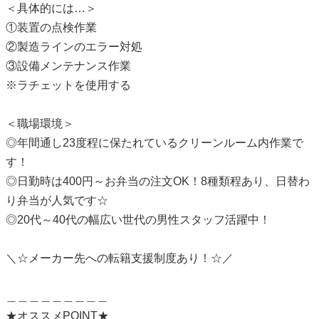
＜具体的には…＞
①装置の点検作業
②製造ラインのエラー対処
③設備メンテナンス作業
※ラチェットを使用する
＜職場環境＞
◎年間通し23度程に保たれているクリーンルーム内作業で
す！
◎日勤時は400円～お弁当の注文OK！8種類程あり、日替わ
り弁当が人気です☆
◎20代～40代の幅広い世代の男性スタッフ活躍中！
＼☆メーカー先への転籍支援制度あり！☆／
＿＿＿＿＿＿＿＿＿
★オススメPOINT★