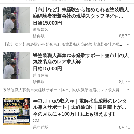
一生ものの専門スキルも身につけられます☆ 具体的には… ◆鉄鋼ロー
千葉
旭市
大工
【市川など】未経験から始められる塗装職人
ルの表面を削る ◆溶接作業 ◆機械加工での補修 顧客先により作業が
🤗経験者塗装会社の現場スタッフ🔰✅✨ …
変わるので飽きずにお...
日給15,000円
遠藤建装
妙典駅
8月7日
【市川など】未経験から始められる塗装職人🤗経験者塗装会社の現場
スタッフ🔰✅✨ はじめまして🙇閲覧ありがとうございます🌈 市川の外
千葉
市川市
妙典駅
建築
🌟塗装職人募集🎨未経験サポート🆗市川の人
壁塗装専門店の遠藤建装です☺️ 当店では業績好調⬆️につきスタッフ増
気塗装店のレア求人🚧
員中🎉 ...
日給15,000円
遠藤建装
妙典駅
8月7日
🌟塗装職人募集🎨未経験サポート🆗市川の人気塗装店のレア求人🚧 職
人仕事⚒️に興味がある方、お住まいを彩る仕事がしたい方‼️ 市川の塗
千葉
市川市
妙典駅
その他
📣毎月＋αの収入📣｜電解水生成器のレンタ
装店で現場職人として勤務してみませんか？😊 学歴・経験は不問🆗未
ル導入サポート｜未経験OK｜毎月積上が…
経験からで...
今の月収に＋100万円以上も狙えます‼️
GM
県庁前駅
8月7日