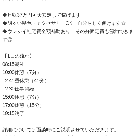
‾‾‾‾‾‾‾‾‾
◆月収37万円可★安定して稼げます！
◆明るい髪色・アクセサリーOK！自分らしく働けます☆
◆ウレシイ社宅費全額補助あり！その分固定費も節約できま
す◎
【1日の流れ】
08:15朝礼
10:00休憩（7分）
12:45昼休憩（45分）
12:30仕事開始
15:00休憩（7分）
17:00休憩（15分）
19:15終了
詳細については面談時にご説明させていただきます。