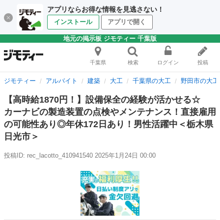
アプリならお得な情報を見逃さない！
インストール
アプリで開く
地元の掲示板 ジモティー 千葉版
千葉県
検索
ログイン
投稿
ジモティー
アルバイト
建築
大工
千葉県の大工
野田市の大工
【高時給1870円！】設備保全の経験が活かせる☆
カーナビの製造装置の点検やメンテナンス！直接雇用
の可能性あり◎年休172日あり！男性活躍中＜栃木県
日光市＞
投稿ID: rec_lacotto_410941540
2025年1月24日 00:00