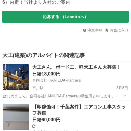
6）内定！当社より入社のご案内
応募する
（Lacottoへ）
注意事項
お気に入り
大工(建築)のアルバイトの関連記事
大工さん、ボード工、軽天工さん大募集！
日給18,000円
合同会社 HANIUDA-Partners
市川駅
8月8日
はじめまして。合同会社HANIUDA-Partnersの羽生田と申します。
LGS、ボード工、大工の3業種の職人様を募集しております。 現在、
千葉
市川市
市川駅
大工
【即稼働可！千葉案件】エアコン工事スタッ
千葉、東京で同時に現場進行中です。 現場は木造、鉄骨、RCと様々で
フ募集
すが、...
日給60,000円