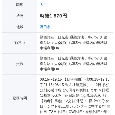
職種
大工
時給1,870円
給与
地域
野田市
勤務詳細：日光市 通勤方法：車/バイク 最
勤務地
寄り駅：大桑駅から車5分 ※構内の無料駐
車場利用OK
勤務詳細：日光市 通勤方法：車/バイク 最
交通
寄り駅：大桑駅から車5分 ※構内の無料駐
車場利用OK
08:15〜19:15 【勤務時間】 ①08:15~19:15
②21:15~08:15 ※入社確定後、1～2日ほど
は別の製作所にて研修を実施します ※日曜
は基本お休み（休日出勤になる場合あり）
勤務時間
【備考】 勤務：2交替 休憩：1回 計60分 休
日：シフト制/工場カレンダーに準ずる/年間
休日172日 休暇：GW休暇・夏季休暇・年