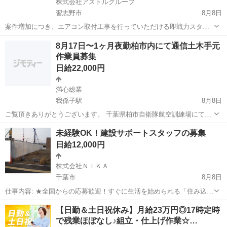
株式会社アストルグループ
習志野市
8月8日
案件増加につき、エアコン取付工事を行っていただける即戦力スタッ
フを募集しています。 顔合わせ後、最短2週間で稼働可能。 繁忙期だ
千葉
習志野市
その他
8月17日〜1ヶ月夜勤柏市内にて通信土木手元
けでなく、その後も継続して案件がありますので、長期的に安定して
作業員募集
稼働したい方を歓迎します。...
日給22,000円
満心総業
我孫子駅
8月8日
ご覧頂きありがとうございます。 千葉県柏市自衛隊航空訓練場にて通
信土木作業員の手元作業員を募集します。 勤務地 千葉県柏市内航空自
千葉
柏市
我孫子駅
その他
未経験OK！建設サポートスタッフの募集
衛隊基地内 勤務内容 場内照明灯の更新工事手元作業 勤務期間 8月17
日給12,000円
日〜9月14日 勤務...
株式会社ＮＩＫＡ
千葉市
8月8日
仕事内容: ★全国からの応募歓迎！すぐに生活を始められる「住み込み
（寮完備）」のお仕事です★ 解体・土木・プラント・設備・清掃な
千葉
千葉市
建築
スタッフ
【日勤＆土日祝休み】月給23万円◎17時定時
ど、さまざまな現場で監督や担当者の指示に従って、作業のお手伝い
で残業ほぼなし♪組立・仕上げ作業☆…
（サポート業務）をお願...